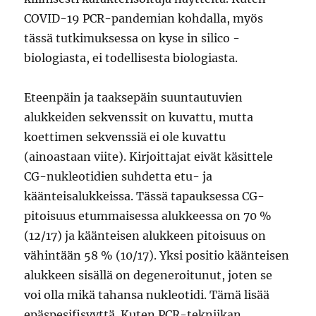
COVID-19 PCR-pandemian kohdalla, myös
tässä tutkimuksessa on kyse in silico -
biologiasta, ei todellisesta biologiasta.
Eteenpäin ja taaksepäin suuntautuvien
alukkeiden sekvenssit on kuvattu, mutta
koettimen sekvenssiä ei ole kuvattu
(ainoastaan viite). Kirjoittajat eivät käsittele
CG-nukleotidien suhdetta etu- ja
käänteisalukkeissa. Tässä tapauksessa CG-
pitoisuus etummaisessa alukkeessa on 70 %
(12/17) ja käänteisen alukkeen pitoisuus on
vähintään 58 % (10/17). Yksi positio käänteisen
alukkeen sisällä on degeneroitunut, joten se
voi olla mikä tahansa nukleotidi. Tämä lisää
epäspesifisyyttä. Kuten PCR-tekniikan