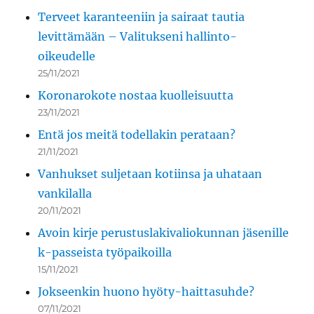
Terveet karanteeniin ja sairaat tautia
levittämään – Valitukseni hallinto-
oikeudelle
25/11/2021
Koronarokote nostaa kuolleisuutta
23/11/2021
Entä jos meitä todellakin perataan?
21/11/2021
Vanhukset suljetaan kotiinsa ja uhataan
vankilalla
20/11/2021
Avoin kirje perustuslakivaliokunnan jäsenille
k-passeista työpaikoilla
15/11/2021
Jokseenkin huono hyöty-haittasuhde?
07/11/2021