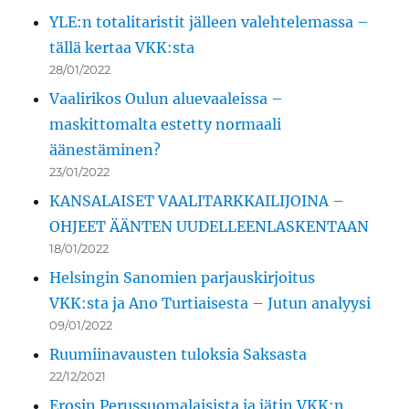
YLE:n totalitaristit jälleen valehtelemassa –
tällä kertaa VKK:sta
28/01/2022
Vaalirikos Oulun aluevaaleissa –
maskittomalta estetty normaali
äänestäminen?
23/01/2022
KANSALAISET VAALITARKKAILIJOINA –
OHJEET ÄÄNTEN UUDELLEENLASKENTAAN
18/01/2022
Helsingin Sanomien parjauskirjoitus
VKK:sta ja Ano Turtiaisesta – Jutun analyysi
09/01/2022
Ruumiinavausten tuloksia Saksasta
22/12/2021
Erosin Perussuomalaisista ja jätin VKK:n