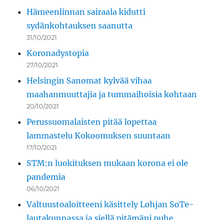
Hämeenlinnan sairaala kidutti
sydänkohtauksen saanutta
31/10/2021
Koronadystopia
27/10/2021
Helsingin Sanomat kylvää vihaa
maahanmuuttajia ja tummaihoisia kohtaan
20/10/2021
Perussuomalaisten pitää lopettaa
lammastelu Kokoomuksen suuntaan
17/10/2021
STM:n luokituksen mukaan korona ei ole
pandemia
06/10/2021
Valtuustoaloitteeni käsittely Lohjan SoTe-
lautakunnassa ja siellä pitämäni puhe