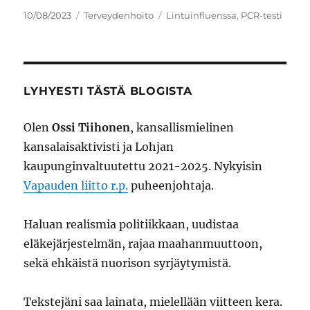
Julkaistu
Kategoriat
Avainsanat
10/08/2023
Terveydenhoito
Lintuinfluenssa
,
PCR-testi
LYHYESTI TÄSTÄ BLOGISTA
Olen
Ossi Tiihonen
, kansallismielinen
kansalaisaktivisti ja Lohjan
kaupunginvaltuutettu 2021-2025. Nykyisin
Vapauden liitto r.p.
puheenjohtaja.
Haluan realismia politiikkaan, uudistaa
eläkejärjestelmän, rajaa maahanmuuttoon,
sekä ehkäistä nuorison syrjäytymistä.
Tekstejäni saa lainata, mielellään viitteen kera.