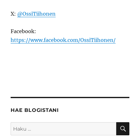
X:
@OssiTiihonen
Facebook:
https://www.facebook.com/OssiTiihonen/
HAE BLOGISTANI
HA
Etsi: