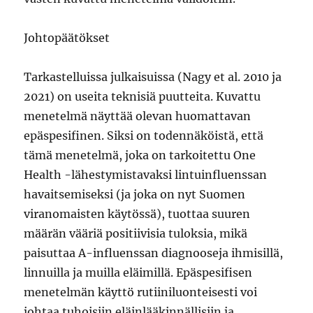
Johtopäätökset
Tarkastelluissa julkaisuissa (Nagy et al. 2010 ja
2021) on useita teknisiä puutteita. Kuvattu
menetelmä näyttää olevan huomattavan
epäspesifinen. Siksi on todennäköistä, että
tämä menetelmä, joka on tarkoitettu One
Health -lähestymistavaksi lintuinfluenssan
havaitsemiseksi (ja joka on nyt Suomen
viranomaisten käytössä), tuottaa suuren
määrän vääriä positiivisia tuloksia, mikä
paisuttaa A-influenssan diagnooseja ihmisillä,
linnuilla ja muilla eläimillä. Epäspesifisen
menetelmän käyttö rutiiniluonteisesti voi
johtaa tuhoisiin eläinlääkinnällisiin ja