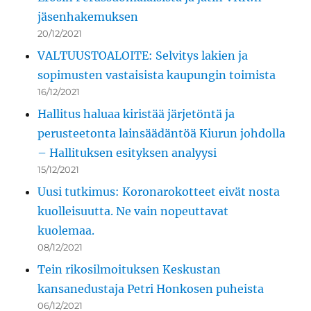
jäsenhakemuksen
20/12/2021
VALTUUSTOALOITE: Selvitys lakien ja
sopimusten vastaisista kaupungin toimista
16/12/2021
Hallitus haluaa kiristää järjetöntä ja
perusteetonta lainsäädäntöä Kiurun johdolla
– Hallituksen esityksen analyysi
15/12/2021
Uusi tutkimus: Koronarokotteet eivät nosta
kuolleisuutta. Ne vain nopeuttavat
kuolemaa.
08/12/2021
Tein rikosilmoituksen Keskustan
kansanedustaja Petri Honkosen puheista
06/12/2021