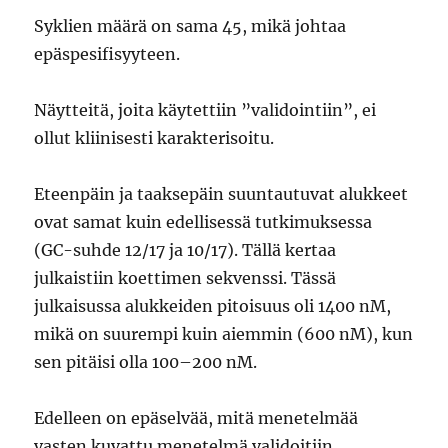
Syklien määrä on sama 45, mikä johtaa
epäspesifisyyteen.
Näytteitä, joita käytettiin ”validointiin”, ei
ollut kliinisesti karakterisoitu.
Eteenpäin ja taaksepäin suuntautuvat alukkeet
ovat samat kuin edellisessä tutkimuksessa
(GC-suhde 12/17 ja 10/17). Tällä kertaa
julkaistiin koettimen sekvenssi. Tässä
julkaisussa alukkeiden pitoisuus oli 1400 nM,
mikä on suurempi kuin aiemmin (600 nM), kun
sen pitäisi olla 100–200 nM.
Edelleen on epäselvää, mitä menetelmää
vasten kuvattu menetelmä validoitiin.