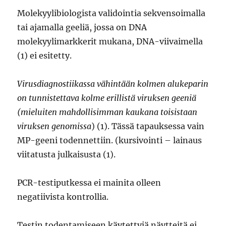
Molekyylibiologista validointia sekvensoimalla
tai ajamalla geeliä, jossa on DNA
molekyylimarkkerit mukana, DNA-viivaimella
(1) ei esitetty.
Virusdiagnostiikassa vähintään kolmen alukeparin
on tunnistettava kolme erillistä viruksen geeniä
(mieluiten mahdollisimman kaukana toisistaan
viruksen genomissa
) (1). Tässä tapauksessa vain
MP-geeni todennettiin. (kursivointi – lainaus
viitatusta julkaisusta (1).
PCR-testiputkessa ei mainita olleen
negatiivista kontrollia.
Testin todentamiseen käytettyjä näytteitä ei