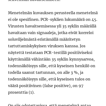
Menetelmän kuvauksen perusteella menetelmä
ei ole spesifinen. PCR-syklien lukumäärä on 45.
Virusten havaitsemisessa yli 35 syklin määrällä
havaitaan vain signaaleja, jotka eivät korreloi
soluviljelmästä eristämällä määritetyn
tartuttamiskykyisen viruksen kanssa. Jos
näytettä testataan PCR-testillä positiiviseksi
käyttämällä vähintään 35 syklin kynnysarvoa,
todennäköisyys sille, että kyseinen henkilö on
todella saanut tartunnan, on alle 3 %, ja
todennäköisyys sille, että kyseinen tulos on
väärä positiivinen (false positive), on 97
prosenttia (1).
On siis odotettavissa, että menetelmä antaa