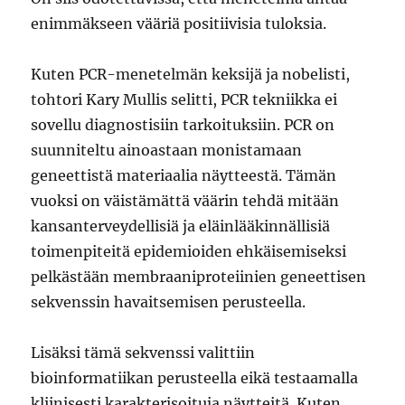
enimmäkseen vääriä positiivisia tuloksia.
Kuten PCR-menetelmän keksijä ja nobelisti,
tohtori Kary Mullis selitti, PCR tekniikka ei
sovellu diagnostisiin tarkoituksiin. PCR on
suunniteltu ainoastaan monistamaan
geneettistä materiaalia näytteestä. Tämän
vuoksi on väistämättä väärin tehdä mitään
kansanterveydellisiä ja eläinlääkinnällisiä
toimenpiteitä epidemioiden ehkäisemiseksi
pelkästään membraaniproteiinien geneettisen
sekvenssin havaitsemisen perusteella.
Lisäksi tämä sekvenssi valittiin
bioinformatiikan perusteella eikä testaamalla
kliinisesti karakterisoituja näytteitä. Kuten