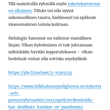
Yllä mainituilla ryhmillä myös
rokotekattavuus
on alhainen
. Tähän voi olla syynä
uskonnollinen tausta, kielimuuri tai epäluulo
viranomaisten toimia kohtaan.
Helsingin Sanomat on valinnut vaarallisen
linjan. Vihan kylväminen ei tule johtamaan
mihinkään hyvään lopputulokseen – vihan
hedelmät voivat olla erittäin myrkyllisiä.
https://yle.fi/uutiset/3-11305135
https://www.folkhalsomyndigheten.se/nyheter
-och-
press/nyhetsarkiv/2021/april/utrikesfodda-
har-drabbats-hardare-av-pandemin/