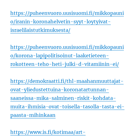
https://puheenvuoro.uusisuomi.fi/mikkopauni
o/iranin-koronahelvetin-syyt-loytyivat-
israelilaistutkimuksesta/
https://puheenvuoro.uusisuomi.fi/mikkopauni
o/korona-lapipolitisoinut-laaketieteen-
rokotteen-teho-heti-julki-d-vitamiinin-ei/
https://demokraatti.fi/thl-maahanmuuttajat-
ovat-yliedustettuina-koronatartunnan-
saaneissa-mika-salminen-riskit-kohdata-
muita-ihmisia-ovat-toisella-tasolla-tasta-ei-
paasta-mihinkaan
https://www.is.fi/kotimaa/art-