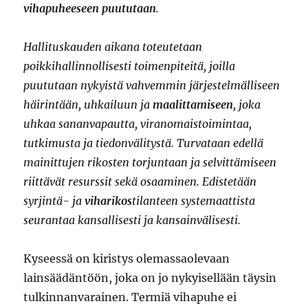
vihapuheeseen puututaan
.
Hallituskauden aikana toteutetaan
poikkihallinnollisesti toimenpiteitä, joilla
puututaan nykyistä vahvemmin järjestelmälliseen
häirintään, uhkailuun ja
maalittamiseen
, joka
uhkaa sananvapautta, viranomaistoimintaa,
tutkimusta ja tiedonvälitystä. Turvataan edellä
mainittujen rikosten torjuntaan ja selvittämiseen
riittävät resurssit sekä osaaminen. Edistetään
syrjintä- ja
viharikos
tilanteen systemaattista
seurantaa kansallisesti ja kansainvälisesti.
Kyseessä on kiristys olemassaolevaan
lainsäädäntöön, joka on jo nykyisellään täysin
tulkinnanvarainen. Termiä vihapuhe ei