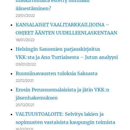
maskittomalta estetty normaali
äänestäminen?
23/01/2022
KANSALAISET VAALITARKKAILIJOINA –
OHJEET ÄÄNTEN UUDELLEENLASKENTAAN
18/01/2022
Helsingin Sanomien parjauskirjoitus
VKK:sta ja Ano Turtiaisesta – Jutun analyysi
09/01/2022
Ruumiinavausten tuloksia Saksasta
22/12/2021
Erosin Perussuomalaisista ja jätin VKK:n
jäsenhakemuksen
20/12/2021
VALTUUSTOALOITE: Selvitys lakien ja
sopimusten vastaisista kaupungin toimista
16/12/2021