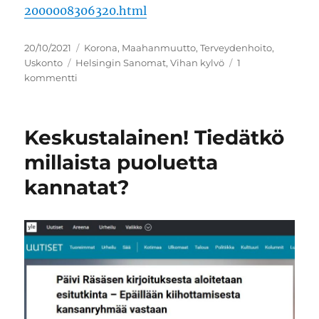
2000008306320.html
Julkaistu
Kategoriat
20/10/2021
Korona
,
Maahanmuutto
,
Terveydenhoito
,
Avainsanat
Uskonto
Helsingin Sanomat
,
Vihan kylvö
1
artikkeliin
kommentti
Helsingin
Sanomat
kylvää
Keskustalainen! Tiedätkö
vihaa
maahanmuuttajia
millaista puoluetta
ja
kannatat?
tummaihoisia
kohtaan