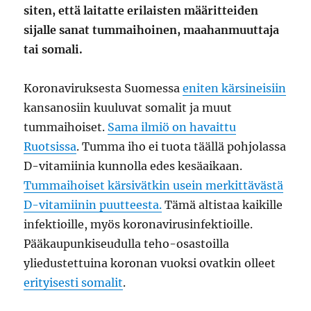
siten, että laitatte erilaisten määritteiden
sijalle sanat tummaihoinen, maahanmuuttaja
tai somali.
Koronaviruksesta Suomessa
eniten kärsineisiin
kansanosiin kuuluvat somalit ja muut
tummaihoiset.
Sama ilmiö on havaittu
Ruotsissa
. Tumma iho ei tuota täällä pohjolassa
D-vitamiinia kunnolla edes kesäaikaan.
Tummaihoiset kärsivätkin usein merkittävästä
D-vitamiinin puutteesta.
Tämä altistaa kaikille
infektioille, myös koronavirusinfektioille.
Pääkaupunkiseudulla teho-osastoilla
yliedustettuina koronan vuoksi ovatkin olleet
erityisesti somalit
.