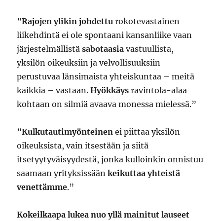
”
Rajojen ylikin johdettu
rokotevastainen
liikehdintä ei ole spontaani kansanliike vaan
järjestelmällistä
sabotaasia
vastuullista,
yksilön oikeuksiin ja velvollisuuksiin
perustuvaa länsimaista yhteiskuntaa – meitä
kaikkia – vastaan.
Hyökkäys
ravintola-alaa
kohtaan on silmiä avaava monessa mielessä.”
”
Kulkutautimyönteinen
ei piittaa yksilön
oikeuksista, vain itsestään ja siitä
itsetyytyväisyydestä, jonka kulloinkin onnistuu
saamaan yrityksissään
keikuttaa yhteistä
venettämme
.”
Kokeilkaapa lukea nuo yllä mainitut lauseet