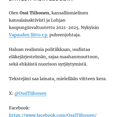
Olen
Ossi Tiihonen
, kansallismielinen
kansalaisaktivisti ja Lohjan
kaupunginvaltuutettu 2021-2025. Nykyisin
Vapauden liitto r.p.
puheenjohtaja.
Haluan realismia politiikkaan, uudistaa
eläkejärjestelmän, rajaa maahanmuuttoon,
sekä ehkäistä nuorison syrjäytymistä.
Tekstejäni saa lainata, mielellään viitteen kera.
X:
@OssiTiihonen
Facebook:
https://www.facebook.com/OssiTiihonen/