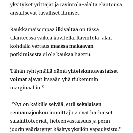
yksityiset yrittäjät ja ravintola-alalta elantonsa
ansaitsevat tavalliset ihmiset.
Raukkamaisempaa
ilkivaltaa
on tässä
tilanteessa vaikea kuvitella. Ravintola-alan
kohdalla vertaus
maassa makaavan
potkimisesta
ei ole kaukaa haettu.
Tähän ryhtymällä nämä
yhteiskuntavastaiset
voimat
ajavat itseään yhä tiukemmin
marginaaliin.”
”Nyt on kaikille selvää, että
sekalaisen
reunamajoukon
innoittajina ovat harhaiset
salaliittoteoriat, tieteenvastaisuus ja perin
juurin vääristynyt käsitys yksilön vapauksista.”