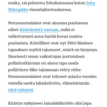
osalta, tai puheesta Eduskunnassa kuten
Juha
Mäenpään
vieraslajivertauksessa.
Perussuomalaiset ovat ainoana puolueena
olleet
kiristämistä vastaan
, mikä ei
valitettavasti anna hyvää kuvaa muista
puolueista. Kristilliset ovat nyt Päivi Räsäsen
tapauksen myötä tajunneet, mistä on kysymys.
Ilmeisesti oman vaikuttajan joutuminen
poliisitutkintaan on ainoa tapa saada
poliittinen liike tajuamaan tehty virhe.
Perussuomalaiset ovat tehneet asiasta vuosien
varrella useita lakialoitteita, viimeisimmän
tänä syksynä
.
Kiristys nykyiseen lainsäädäntöön olisi jopa