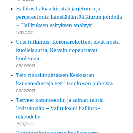
Hallitus haluaa kiristää järjetöntä ja
perusteetonta lainsäädäntöä Kiurun johdolla
– Hallituksen esityksen analyysi
15/12/2021
Uusi tutkimus: Koronarokotteet eivät nosta
kuolleisuutta. Ne vain nopeuttavat
kuolemaa.
08/12/2021
Tein rikosilmoituksen Keskustan
kansanedustaja Petri Honkosen puheista
06/12/2021
Terveet karanteeniin ja sairaat tautia
levittämään – Valitukseni hallinto-
oikeudelle
25/11/2021