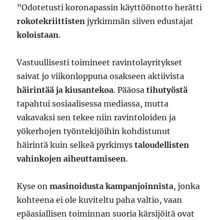
”Odotetusti koronapassin käyttöönotto herätti
rokotekriittisten
jyrkimmän siiven edustajat
koloistaan
.
Vastuullisesti toimineet ravintolayritykset
saivat jo viikonloppuna osakseen aktiivista
häirintää ja kiusantekoa
. Pääosa
tihutyöstä
tapahtui sosiaalisessa mediassa, mutta
vakavaksi sen tekee niin ravintoloiden ja
yökerhojen työntekijöihin kohdistunut
häirintä kuin selkeä pyrkimys
taloudellisten
vahinkojen aiheuttamiseen
.
Kyse on
masinoidusta kampanjoinnista
, jonka
kohteena ei ole kuviteltu paha valtio, vaan
epäasiallisen toiminnan suoria kärsijöitä ovat