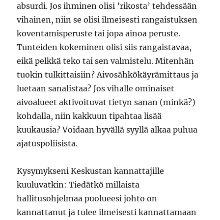
absurdi. Jos ihminen olisi ’rikosta’ tehdessään
vihainen, niin se olisi ilmeisesti rangaistuksen
koventamisperuste tai jopa ainoa peruste.
Tunteiden kokeminen olisi siis rangaistavaa,
eikä pelkkä teko tai sen valmistelu. Mitenhän
tuokin tulkittaisiin? Aivosähkökäyrämittaus ja
luetaan sanalistaa? Jos vihalle ominaiset
aivoalueet aktivoituvat tietyn sanan (minkä?)
kohdalla, niin kakkuun tipahtaa lisää
kuukausia? Voidaan hyvällä syyllä alkaa puhua
ajatuspoliisista.
Kysymykseni Keskustan kannattajille
kuuluvatkin: Tiedätkö millaista
hallitusohjelmaa puolueesi johto on
kannattanut ja tulee ilmeisesti kannattamaan