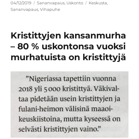
Julkaistu
Kategoriat
Avainsanat
04/12/2019
Sananvapaus
,
Uskonto
Keskusta
,
Sananvapaus
,
Vihapuhe
Kristittyjen kansanmurha
– 80 % uskontonsa vuoksi
murhatuista on kristittyjä