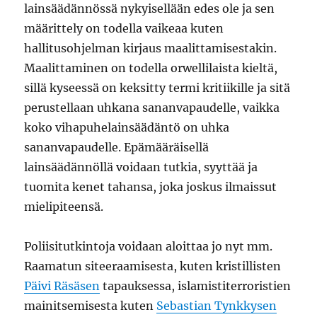
lainsäädännössä nykyisellään edes ole ja sen
määrittely on todella vaikeaa kuten
hallitusohjelman kirjaus maalittamisestakin.
Maalittaminen on todella orwellilaista kieltä,
sillä kyseessä on keksitty termi kritiikille ja sitä
perustellaan uhkana sananvapaudelle, vaikka
koko vihapuhelainsäädäntö on uhka
sananvapaudelle. Epämääräisellä
lainsäädännöllä voidaan tutkia, syyttää ja
tuomita kenet tahansa, joka joskus ilmaissut
mielipiteensä.
Poliisitutkintoja voidaan aloittaa jo nyt mm.
Raamatun siteeraamisesta, kuten kristillisten
Päivi Räsäsen
tapauksessa, islamistiterroristien
mainitsemisesta kuten
Sebastian Tynkkysen