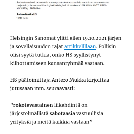
Helsingin Sanomat ylitti eilen 19.10.2021 järjen
ja soveliaisuuden rajat
artikkelillaan
. Poliisin
olisi syytä tutkia, onko HS syyllistynyt
kiihottamiseen kansanryhmää vastaan.
HS päätoimittaja Antero Mukka kirjoittaa
jutussaan mm. seuraavasti:
”
rokote­vastainen
liikehdintä on
järjestelmällistä
sabotaasia
vastuullisia
yrityksiä ja meitä kaikkia vastaan”