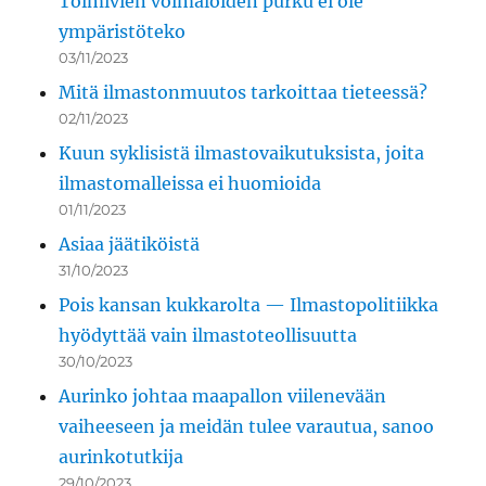
Toimivien voimaloiden purku ei ole
ympäristöteko
03/11/2023
Mitä ilmastonmuutos tarkoittaa tieteessä?
02/11/2023
Kuun syklisistä ilmastovaikutuksista, joita
ilmastomalleissa ei huomioida
01/11/2023
Asiaa jäätiköistä
31/10/2023
Pois kansan kukkarolta — Ilmastopolitiikka
hyödyttää vain ilmastoteollisuutta
30/10/2023
Aurinko johtaa maapallon viilenevään
vaiheeseen ja meidän tulee varautua, sanoo
aurinkotutkija
29/10/2023