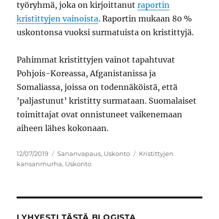
työryhmä, joka on kirjoittanut
raportin
kristittyjen vainoista
. Raportin mukaan 80 %
uskontonsa vuoksi surmatuista on kristittyjä.
Pahimmat kristittyjen vainot tapahtuvat
Pohjois-Koreassa, Afganistanissa ja
Somaliassa, joissa on todennäköistä, että
’paljastunut’ kristitty surmataan. Suomalaiset
toimittajat ovat onnistuneet vaikenemaan
aiheen lähes kokonaan.
Julkaistu
Kategoriat
Avainsanat
12/07/2019
Sananvapaus
,
Uskonto
Kristittyjen
kansanmurha
,
Uskonto
LYHYESTI TÄSTÄ BLOGISTA