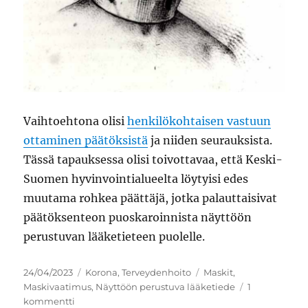
Vaihtoehtona olisi
henkilökohtaisen vastuun
ottaminen päätöksistä
ja niiden seurauksista.
Tässä tapauksessa olisi toivottavaa, että Keski-
Suomen hyvinvointialueelta löytyisi edes
muutama rohkea päättäjä, jotka palauttaisivat
päätöksenteon puoskaroinnista näyttöön
perustuvan lääketieteen puolelle.
Julkaistu
Kategoriat
Avainsanat
24/04/2023
Korona
,
Terveydenhoito
Maskit
,
Maskivaatimus
,
Näyttöön perustuva lääketiede
1
artikkeliin
kommentti