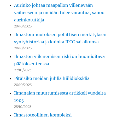
Aurinko johtaa maapallon viilenevään
vaiheeseen ja meidän tulee varautua, sanoo
aurinkotutkija
29/10/2023
Ilmastonmuutoksen poliittisen merkityksen
syntyhistoriaa ja kuinka IPCC sai alkunsa
28/10/2023
Ilmaston viilenemisen riski on huomioitava
päätöksenteossa
27/10/2023
Pitäisikö meidän juhlia hiilidioksidia
26/10/2023
Ilmanalan muuttumisesta artikkeli vuodelta
1903
25/10/2023
Ilmastoteollinen kompleksi