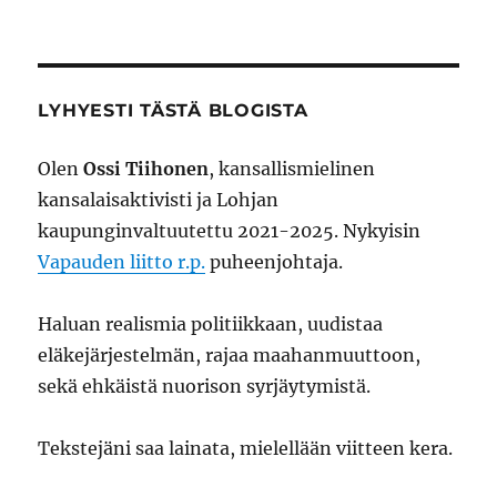
Keski-
Suomen
hyvinvointialue
ajautuu
näyttöön
LYHYESTI TÄSTÄ BLOGISTA
perustuvan
lääketieteen
Olen
Ossi Tiihonen
, kansallismielinen
ulkopuolelle
kansalaisaktivisti ja Lohjan
kaupunginvaltuutettu 2021-2025. Nykyisin
Vapauden liitto r.p.
puheenjohtaja.
Haluan realismia politiikkaan, uudistaa
eläkejärjestelmän, rajaa maahanmuuttoon,
sekä ehkäistä nuorison syrjäytymistä.
Tekstejäni saa lainata, mielellään viitteen kera.