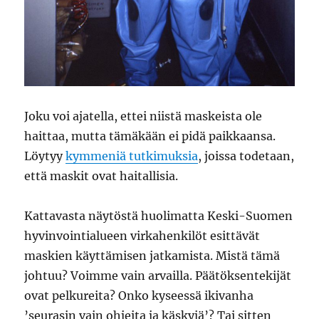
Joku voi ajatella, ettei niistä maskeista ole
haittaa, mutta tämäkään ei pidä paikkaansa.
Löytyy
kymmeniä tutkimuksia
, joissa todetaan,
että maskit ovat haitallisia.
Kattavasta näytöstä huolimatta Keski-Suomen
hyvinvointialueen virkahenkilöt esittävät
maskien käyttämisen jatkamista. Mistä tämä
johtuu? Voimme vain arvailla. Päätöksentekijät
ovat pelkureita? Onko kyseessä ikivanha
’seurasin vain ohjeita ja käskyjä’? Tai sitten