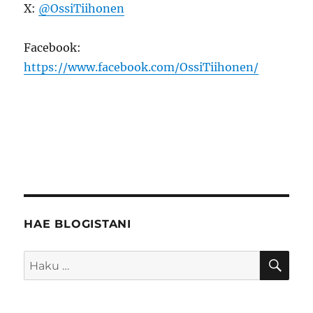
X:
@OssiTiihonen
Facebook:
https://www.facebook.com/OssiTiihonen/
HAE BLOGISTANI
HA
Etsi: