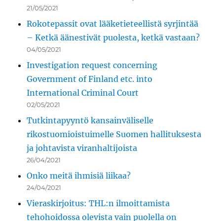
21/05/2021
Rokotepassit ovat lääketieteellistä syrjintää
– Ketkä äänestivät puolesta, ketkä vastaan?
04/05/2021
Investigation request concerning
Government of Finland etc. into
International Criminal Court
02/05/2021
Tutkintapyyntö kansainväliselle
rikostuomioistuimelle Suomen hallituksesta
ja johtavista viranhaltijoista
26/04/2021
Onko meitä ihmisiä liikaa?
24/04/2021
Vieraskirjoitus: THL:n ilmoittamista
tehohoidossa olevista vain puolella on