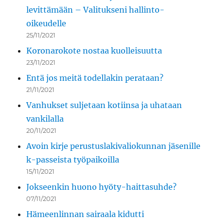
levittämään – Valitukseni hallinto-
oikeudelle
25/11/2021
Koronarokote nostaa kuolleisuutta
23/11/2021
Entä jos meitä todellakin perataan?
21/11/2021
Vanhukset suljetaan kotiinsa ja uhataan
vankilalla
20/11/2021
Avoin kirje perustuslakivaliokunnan jäsenille
k-passeista työpaikoilla
15/11/2021
Jokseenkin huono hyöty-haittasuhde?
07/11/2021
Hämeenlinnan sairaala kidutti