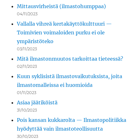
Mittausvirheistä (ilmastohumppaa)
04/11/2023
Vallalla vihreä kertakäyttökulttuuri —
Toimivien voimaloiden purku ei ole
ympäristöteko
03/11/2023
Mitä ilmastonmuutos tarkoittaa tieteessä?
02/11/2023
Kuun syklisistä ilmastovaikutuksista, joita
ilmastomalleissa ei huomioida
01/11/2023
Asiaa jäätiköistä
31/10/2023
Pois kansan kukkarolta — Ilmastopolitiikka
hyödyttää vain ilmastoteollisuutta
30/10/2023