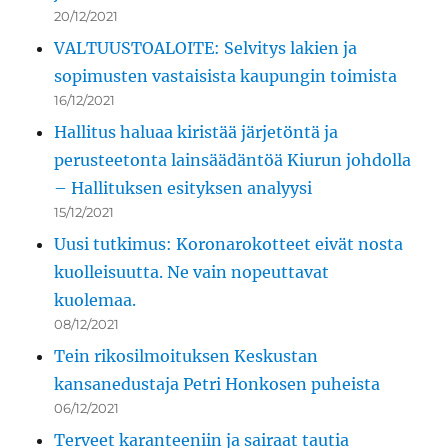
20/12/2021
VALTUUSTOALOITE: Selvitys lakien ja
sopimusten vastaisista kaupungin toimista
16/12/2021
Hallitus haluaa kiristää järjetöntä ja
perusteetonta lainsäädäntöä Kiurun johdolla
– Hallituksen esityksen analyysi
15/12/2021
Uusi tutkimus: Koronarokotteet eivät nosta
kuolleisuutta. Ne vain nopeuttavat
kuolemaa.
08/12/2021
Tein rikosilmoituksen Keskustan
kansanedustaja Petri Honkosen puheista
06/12/2021
Terveet karanteeniin ja sairaat tautia