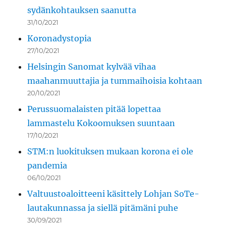
sydänkohtauksen saanutta
31/10/2021
Koronadystopia
27/10/2021
Helsingin Sanomat kylvää vihaa
maahanmuuttajia ja tummaihoisia kohtaan
20/10/2021
Perussuomalaisten pitää lopettaa
lammastelu Kokoomuksen suuntaan
17/10/2021
STM:n luokituksen mukaan korona ei ole
pandemia
06/10/2021
Valtuustoaloitteeni käsittely Lohjan SoTe-
lautakunnassa ja siellä pitämäni puhe
30/09/2021