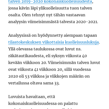
talven 2019-2020 kokonaiskuolleisuudesta
,
jossa kävin läpi ylikuolleisuutta tuon talven
osalta. Olen tehnyt nyt tähän vastaavan
analyysin viimeisimmästä talvesta 2020-2021.
Analyysissä on hyödynnetty aiempaan tapaan
tilastokeskuksen viikottaisia kuolleisuuslukuja
.
Yllä olevassa taulukossa ovat luvut ns.
räkätautikaudesta, eli syksyn viikosta 40
kevään viikkoon 20. Viimeisimmän talven luvut
ovat viikosta 41 viikkoon 20, sillä vuodessa
2020 oli 53 viikkoa ja viikkojen määrän on
vertailussa oltava sama 33.
Luvuista havaitaan, että
kokonaiskuolleisuudessa on palattu