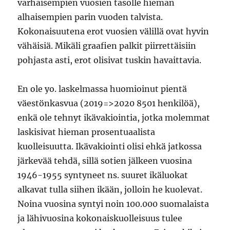
varhaisempien vuosien tasolle hieman
alhaisempien parin vuoden talvista.
Kokonaisuutena erot vuosien välillä ovat hyvin
vähäisiä. Mikäli graafien palkit piirrettäisiin
pohjasta asti, erot olisivat tuskin havaittavia.
En ole yo. laskelmassa huomioinut pientä
väestönkasvua (2019=>2020 8501 henkilöä),
enkä ole tehnyt ikävakiointia, jotka molemmat
laskisivat hieman prosentuaalista
kuolleisuutta. Ikävakiointi olisi ehkä jatkossa
järkevää tehdä, sillä sotien jälkeen vuosina
1946-1955 syntyneet ns. suuret ikäluokat
alkavat tulla siihen ikään, jolloin he kuolevat.
Noina vuosina syntyi noin 100.000 suomalaista
ja lähivuosina kokonaiskuolleisuus tulee