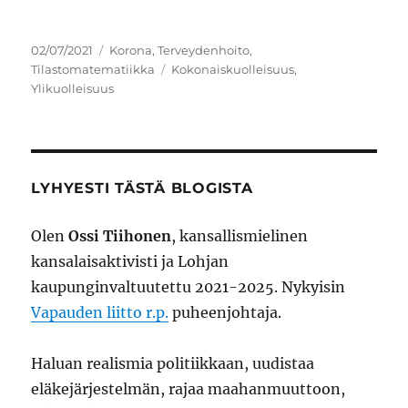
Julkaistu
Kategoriat
02/07/2021
Korona
,
Terveydenhoito
,
Avainsanat
Tilastomatematiikka
Kokonaiskuolleisuus
,
Ylikuolleisuus
LYHYESTI TÄSTÄ BLOGISTA
Olen
Ossi Tiihonen
, kansallismielinen
kansalaisaktivisti ja Lohjan
kaupunginvaltuutettu 2021-2025. Nykyisin
Vapauden liitto r.p.
puheenjohtaja.
Haluan realismia politiikkaan, uudistaa
eläkejärjestelmän, rajaa maahanmuuttoon,