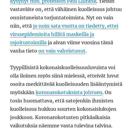
kysynyt mm. professori Paul Lillrank
. Yleisin
vastaväite on, että vähäinen kuolleisuus johtuu
onnistuneista torjuntatoimista. Nyt on vain
niin, että
jo noin sata vuotta on tiedetty, ettei
virusepidemioita hillitä maskeilla ja
rajoitustoimilla
ja aivan viime vuosina tämä
vanha tieto
on vain vahvistunut
.
Tyypillisistä kokonaiskuolleisuusluvuista voi
olla iloinen myös siinä mielessä, etteivät luvut
osoita merkittävää kuolleisuuden lisääntymistä
myöskään
koronarokotuksista johtuen
. On
tosin huomattava, että satojenkin ihmisten
kuolleisuus hukkuu suurten kokonaislukujen
joukkoon. Koronarokotusten pitkäaikaisia
vaikutuksia näemme vasta tulevina talvina.