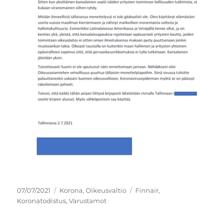
Julkaistu
Kategoriat
Avainsanat
07/07/2021
Korona
,
Oikeusvaltio
Finnair
,
Koronatodistus
,
Varustamot