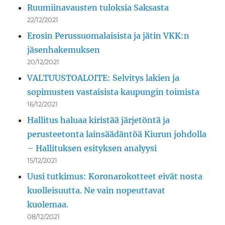
Ruumiinavausten tuloksia Saksasta
22/12/2021
Erosin Perussuomalaisista ja jätin VKK:n
jäsenhakemuksen
20/12/2021
VALTUUSTOALOITE: Selvitys lakien ja
sopimusten vastaisista kaupungin toimista
16/12/2021
Hallitus haluaa kiristää järjetöntä ja
perusteetonta lainsäädäntöä Kiurun johdolla
– Hallituksen esityksen analyysi
15/12/2021
Uusi tutkimus: Koronarokotteet eivät nosta
kuolleisuutta. Ne vain nopeuttavat
kuolemaa.
08/12/2021