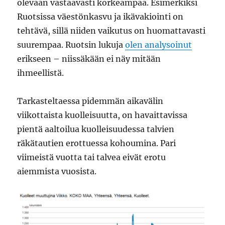
olevaan vastaavasti korkeampaa. Esimerkiksi
Ruotsissa väestönkasvu ja ikävakiointi on
tehtävä, sillä niiden vaikutus on huomattavasti
suurempaa. Ruotsin lukuja
olen analysoinut
erikseen – niissäkään ei näy mitään
ihmeellistä.
Tarkasteltaessa pidemmän aikavälin
viikottaista kuolleisuutta, on havaittavissa
pientä aaltoilua kuolleisuudessa talvien
räkätautien erottuessa kohoumina. Pari
viimeistä vuotta tai talvea eivät erotu
aiemmista vuosista.