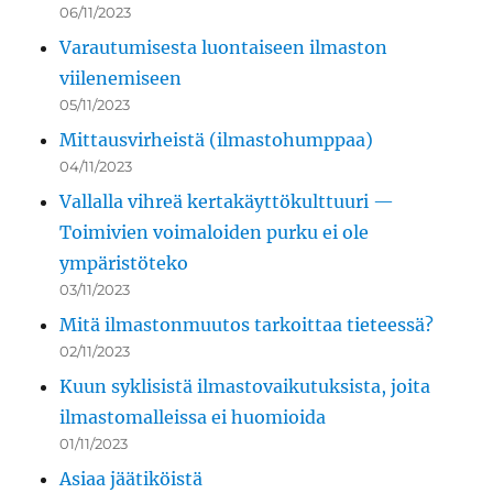
06/11/2023
Varautumisesta luontaiseen ilmaston
viilenemiseen
05/11/2023
Mittausvirheistä (ilmastohumppaa)
04/11/2023
Vallalla vihreä kertakäyttökulttuuri —
Toimivien voimaloiden purku ei ole
ympäristöteko
03/11/2023
Mitä ilmastonmuutos tarkoittaa tieteessä?
02/11/2023
Kuun syklisistä ilmastovaikutuksista, joita
ilmastomalleissa ei huomioida
01/11/2023
Asiaa jäätiköistä