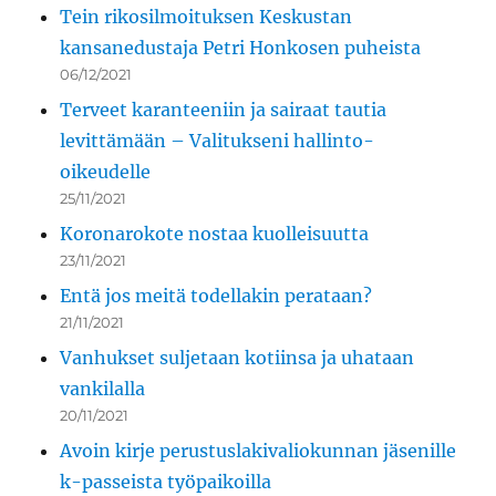
Tein rikosilmoituksen Keskustan
kansanedustaja Petri Honkosen puheista
06/12/2021
Terveet karanteeniin ja sairaat tautia
levittämään – Valitukseni hallinto-
oikeudelle
25/11/2021
Koronarokote nostaa kuolleisuutta
23/11/2021
Entä jos meitä todellakin perataan?
21/11/2021
Vanhukset suljetaan kotiinsa ja uhataan
vankilalla
20/11/2021
Avoin kirje perustuslakivaliokunnan jäsenille
k-passeista työpaikoilla