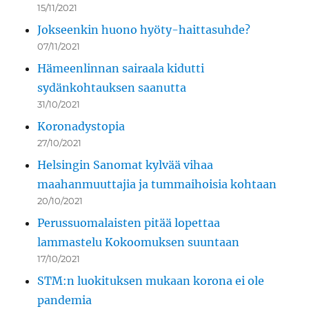
15/11/2021
Jokseenkin huono hyöty-haittasuhde?
07/11/2021
Hämeenlinnan sairaala kidutti
sydänkohtauksen saanutta
31/10/2021
Koronadystopia
27/10/2021
Helsingin Sanomat kylvää vihaa
maahanmuuttajia ja tummaihoisia kohtaan
20/10/2021
Perussuomalaisten pitää lopettaa
lammastelu Kokoomuksen suuntaan
17/10/2021
STM:n luokituksen mukaan korona ei ole
pandemia