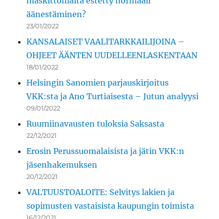
maskittomalta estetty normaali
äänestäminen?
23/01/2022
KANSALAISET VAALITARKKAILIJOINA –
OHJEET ÄÄNTEN UUDELLEENLASKENTAAN
18/01/2022
Helsingin Sanomien parjauskirjoitus
VKK:sta ja Ano Turtiaisesta – Jutun analyysi
09/01/2022
Ruumiinavausten tuloksia Saksasta
22/12/2021
Erosin Perussuomalaisista ja jätin VKK:n
jäsenhakemuksen
20/12/2021
VALTUUSTOALOITE: Selvitys lakien ja
sopimusten vastaisista kaupungin toimista
16/12/2021