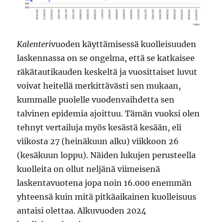
Kalenteri
vuoden käyttämisessä kuolleisuuden
laskennassa on se ongelma, että se katkaisee
räkätautikauden keskeltä ja vuosittaiset luvut
voivat heitellä merkittävästi sen mukaan,
kummalle puolelle vuodenvaihdetta sen
talvinen epidemia ajoittuu. Tämän vuoksi olen
tehnyt vertailuja myös kesästä kesään, eli
viikosta 27 (heinäkuun alku) viikkoon 26
(kesäkuun loppu). Näiden lukujen perusteella
kuolleita on ollut neljänä viimeisenä
laskentavuotena jopa noin 16.000 enemmän
yhteensä kuin mitä pitkäaikainen kuolleisuus
antaisi olettaa. Alkuvuoden 2024