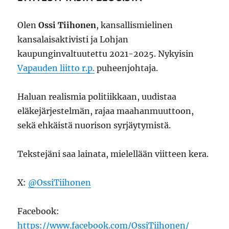
Olen
Ossi Tiihonen
, kansallismielinen
kansalaisaktivisti ja Lohjan
kaupunginvaltuutettu 2021-2025. Nykyisin
Vapauden liitto r.p.
puheenjohtaja.
Haluan realismia politiikkaan, uudistaa
eläkejärjestelmän, rajaa maahanmuuttoon,
sekä ehkäistä nuorison syrjäytymistä.
Tekstejäni saa lainata, mielellään viitteen kera.
X:
@OssiTiihonen
Facebook:
https://www.facebook.com/OssiTiihonen/