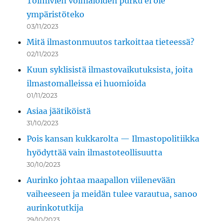
Toimivien voimaloiden purku ei ole
ympäristöteko
03/11/2023
Mitä ilmastonmuutos tarkoittaa tieteessä?
02/11/2023
Kuun syklisistä ilmastovaikutuksista, joita
ilmastomalleissa ei huomioida
01/11/2023
Asiaa jäätiköistä
31/10/2023
Pois kansan kukkarolta — Ilmastopolitiikka
hyödyttää vain ilmastoteollisuutta
30/10/2023
Aurinko johtaa maapallon viilenevään
vaiheeseen ja meidän tulee varautua, sanoo
aurinkotutkija
29/10/2023