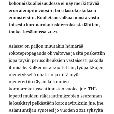
kokonaiskuolleisuudessa ei näy merkittävää
eroa aiempiin vuosiin tai tilastokeskuksen
ennusteisiin. Kuolleisuus alkaa nousta vasta
toisesta koronarokotuskierroksesta lähtien,
touko-kesäkuussa 2021.
Asiassa on paljon muutakin hämärää –
rokotepropaganda oli valtavaa ja sitä puskettiin
jopa täysin perusoikeuksien vastaisesti pakolla
ihmisille. Kulkemista rajoitettiin, työpaikkojen
menetyksellä uhattiin ja niitä myös
menetettiin täysin laittomien
koronarokotusvaatimusten vuoksi jne. THL
lopetti muiden räkätautimikrobien seurannan
ja keskittyi pelkästään koronaviruksiin jne. jne.
Asiantuntijan synteesi jo vuoden 2021 syksyltä