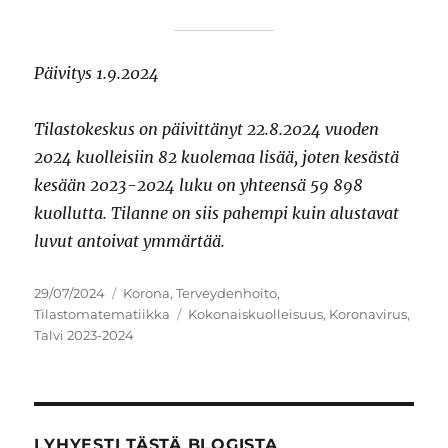
Päivitys 1.9.2024
Tilastokeskus on päivittänyt 22.8.2024 vuoden
2024 kuolleisiin 82 kuolemaa lisää, joten kesästä
kesään 2023-2024 luku on yhteensä 59 898
kuollutta. Tilanne on siis pahempi kuin alustavat
luvut antoivat ymmärtää.
Julkaistu
Kategoriat
29/07/2024
Korona
,
Terveydenhoito
,
Avainsanat
Tilastomatematiikka
Kokonaiskuolleisuus
,
Koronavirus
,
Talvi 2023-2024
LYHYESTI TÄSTÄ BLOGISTA