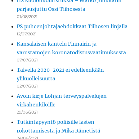
HS kuolonkouristuksia – Marko Junkkarin
parjausjuttu Ossi Tiihosesta
01/08/2021
PS puheenjohtajaehdokkaat Tiihosen linjalla
12/07/2021
Kansalaisen kantelu Finnairin ja
varustamojen koronatodistusvaatimuksesta
07/07/2021
Talvella 2020-2021 ei edelleenkään
ylikuolleisuutta
02/07/2021
Avoin kirje Lohjan terveyspalvelujen
virkahenkilöille
29/06/2021
Tutkintapyyntö poliisille lasten
rokottamisesta ja Mika Rämetistä
24/06/2021