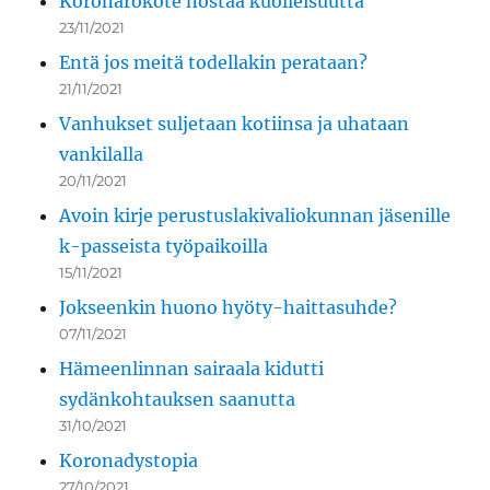
Koronarokote nostaa kuolleisuutta
23/11/2021
Entä jos meitä todellakin perataan?
21/11/2021
Vanhukset suljetaan kotiinsa ja uhataan
vankilalla
20/11/2021
Avoin kirje perustuslakivaliokunnan jäsenille
k-passeista työpaikoilla
15/11/2021
Jokseenkin huono hyöty-haittasuhde?
07/11/2021
Hämeenlinnan sairaala kidutti
sydänkohtauksen saanutta
31/10/2021
Koronadystopia
27/10/2021