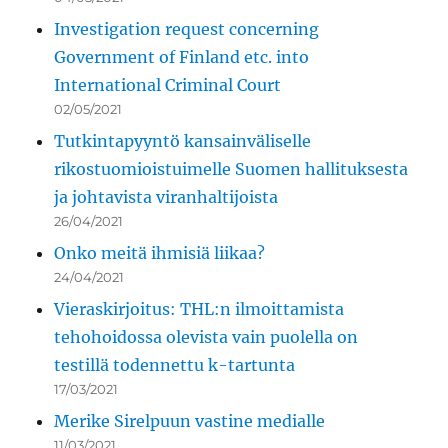
Investigation request concerning
Government of Finland etc. into
International Criminal Court
02/05/2021
Tutkintapyyntö kansainväliselle
rikostuomioistuimelle Suomen hallituksesta
ja johtavista viranhaltijoista
26/04/2021
Onko meitä ihmisiä liikaa?
24/04/2021
Vieraskirjoitus: THL:n ilmoittamista
tehohoidossa olevista vain puolella on
testillä todennettu k-tartunta
17/03/2021
Merike Sirelpuun vastine medialle
11/03/2021