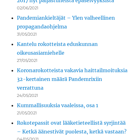
2017 nyt paljastuneista epäselvyyksistä
02/06/2021
Pandemiankieltäjät – Ylen valheellinen
propagandaohjelma
31/05/2021
Kantelu rokotteista eduskunnan
oikeusasiamiehelle
27/05/2021
Koronarokotteista vakavia haittailmoituksia
32-kertainen määrä Pandemrixiin
verrattuna
24/05/2021
Kummallisuuksia vaaleissa, osa 1
21/05/2021
Rokotepassit ovat lääketieteellistä syrjintää
– Ketkä äänestivät puolesta, ketkä vastaan?
04/05/2021