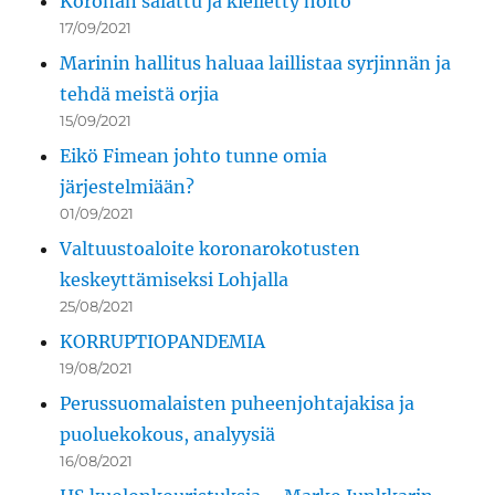
Koronan salattu ja kielletty hoito
17/09/2021
Marinin hallitus haluaa laillistaa syrjinnän ja
tehdä meistä orjia
15/09/2021
Eikö Fimean johto tunne omia
järjestelmiään?
01/09/2021
Valtuustoaloite koronarokotusten
keskeyttämiseksi Lohjalla
25/08/2021
KORRUPTIOPANDEMIA
19/08/2021
Perussuomalaisten puheenjohtajakisa ja
puoluekokous, analyysiä
16/08/2021