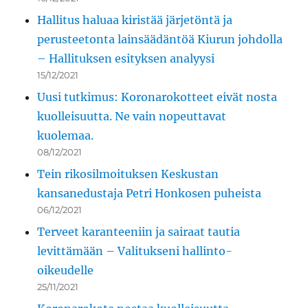
Hallitus haluaa kiristää järjetöntä ja
perusteetonta lainsäädäntöä Kiurun johdolla
– Hallituksen esityksen analyysi
15/12/2021
Uusi tutkimus: Koronarokotteet eivät nosta
kuolleisuutta. Ne vain nopeuttavat
kuolemaa.
08/12/2021
Tein rikosilmoituksen Keskustan
kansanedustaja Petri Honkosen puheista
06/12/2021
Terveet karanteeniin ja sairaat tautia
levittämään – Valitukseni hallinto-
oikeudelle
25/11/2021