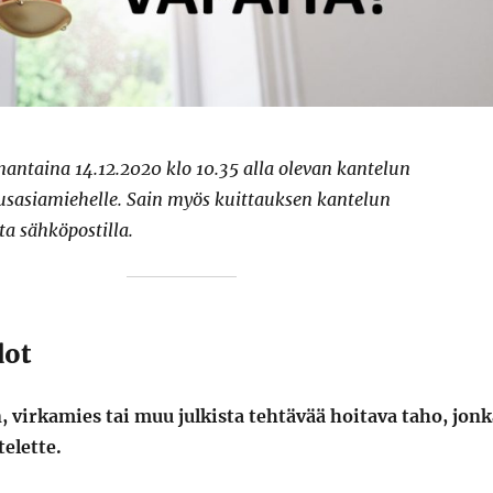
antaina 14.12.2020 klo 10.35 alla olevan kantelun
sasiamiehelle. Sain myös kuittauksen kantelun
a sähköpostilla.
dot
 virkamies tai muu julkista tehtävää hoitava taho, jonk
elette.