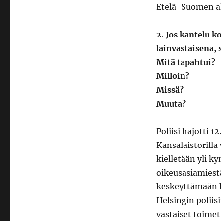
Etelä-Suomen alu
2. Jos kantelu k
lainvastaisena,
Mitä tapahtui?
Milloin?
Missä?
Muuta?
Poliisi hajotti 
Kansalaistorill
kielletään yli
oikeusasiamies
keskeyttämään k
Helsingin poliis
vastaiset toimet