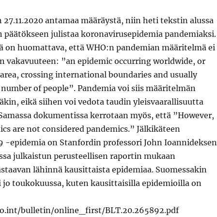
 27.11.2020 antamaa määräystä, niin heti tekstin alussa
päätökseen julistaa koronavirusepidemia pandemiaksi.
ä on huomattava, että WHO:n pandemian määritelmä ei
in vakavuuteen: ”an epidemic occurring worldwide, or
 area, crossing international boundaries and usually
e number of people”. Pandemia voi siis määritelmän
äkin, eikä siihen voi vedota taudin yleisvaarallisuutta
 Samassa dokumentissa kerrotaan myös, että ”However,
ics are not considered pandemics.” Jälkikäteen
19 -epidemia on Stanfordin professori John Ioannideksen
ssa julkaistun perusteellisen raportin mukaan
astaavan lähinnä kausittaista epidemiaa. Suomessakin
 jo toukokuussa, kuten kausittaisilla epidemioilla on
.int/bulletin/online_first/BLT.20.265892.pdf