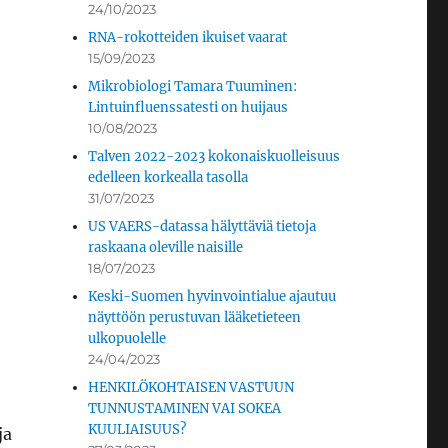
24/10/2023
RNA-rokotteiden ikuiset vaarat
15/09/2023
Mikrobiologi Tamara Tuuminen:
Lintuinfluenssatesti on huijaus
10/08/2023
Talven 2022-2023 kokonaiskuolleisuus
edelleen korkealla tasolla
31/07/2023
US VAERS-datassa hälyttäviä tietoja
raskaana oleville naisille
18/07/2023
Keski-Suomen hyvinvointialue ajautuu
näyttöön perustuvan lääketieteen
ulkopuolelle
24/04/2023
HENKILÖKOHTAISEN VASTUUN
TUNNUSTAMINEN VAI SOKEA
KUULIAISUUS?
ja