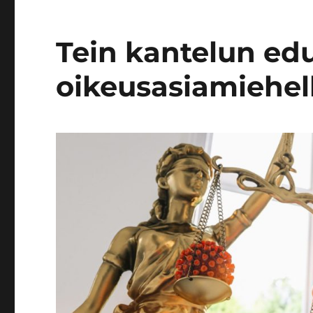
Tein kantelun e
oikeusasiamiehelle