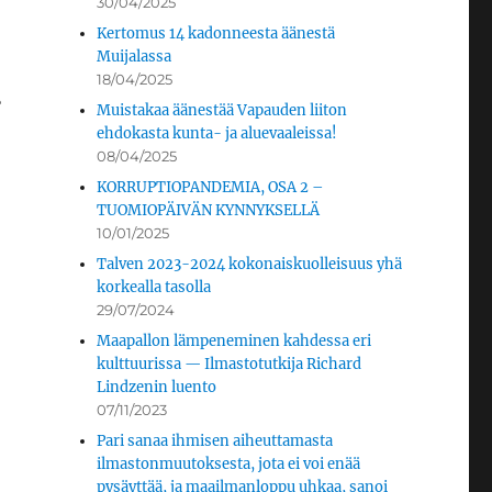
30/04/2025
Kertomus 14 kadonneesta äänestä
Muijalassa
18/04/2025
?
Muistakaa äänestää Vapauden liiton
ehdokasta kunta- ja aluevaaleissa!
08/04/2025
KORRUPTIOPANDEMIA, OSA 2 –
TUOMIOPÄIVÄN KYNNYKSELLÄ
10/01/2025
Talven 2023-2024 kokonaiskuolleisuus yhä
korkealla tasolla
29/07/2024
Maapallon lämpeneminen kahdessa eri
kulttuurissa — Ilmastotutkija Richard
Lindzenin luento
07/11/2023
Pari sanaa ihmisen aiheuttamasta
ilmastonmuutoksesta, jota ei voi enää
pysäyttää, ja maailmanloppu uhkaa, sanoi