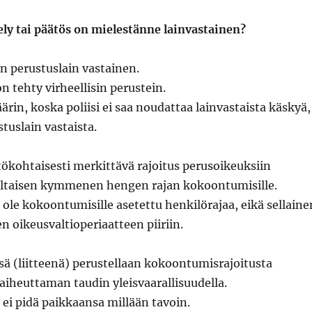
ely tai päätös on mielestänne lainvastainen?
on perustuslain vastainen.
n tehty virheellisin perustein.
väärin, koska poliisi ei saa noudattaa lainvastaista käskyä,
tuslain vastaista.
ökohtaisesti merkittävä rajoitus perusoikeuksiin
altaisen kymmenen hengen rajan kokoontumisille.
i ole kokoontumisille asetettu henkilörajaa, eikä sellaine
n oikeusvaltioperiaatteen piiriin.
ä (liitteenä) perustellaan kokoontumisrajoitusta
iheuttaman taudin yleisvaarallisuudella.
s ei pidä paikkaansa millään tavoin.