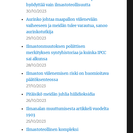
hyödyttää vain ilmastoteollisuutta
30/10/2023
Aurinko johtaa maapallon viilenevään
vaiheeseen ja meidän tulee varautua, sanoo
aurinkotutkija
29/10/2023
Ilmastonmuutoksen poliittisen
merkityksen syntyhistoriaa ja kuinka IPCC
sai alkunsa
28/10/2023
Ilmaston viilenemisen riski on huomioitava
päätöksenteossa
27/10/2023
Pitäisikö meidän juhlia hiilidioksidia
26/10/2023
Ilmanalan muuttumisesta artikkeli vuodelta
1903
25/10/2023
Ilmastoteollinen kompleksi