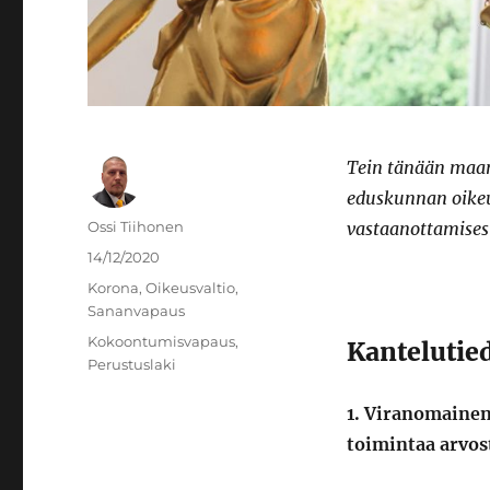
Tein tänään maan
eduskunnan oikeu
Kirjoittaja
Ossi Tiihonen
vastaanottamisest
Julkaistu
14/12/2020
Kategoriat
Korona
,
Oikeusvaltio
,
Sananvapaus
Avainsanat
Kokoontumisvapaus
,
Kantelutie
Perustuslaki
1. Viranomainen,
toimintaa arvost