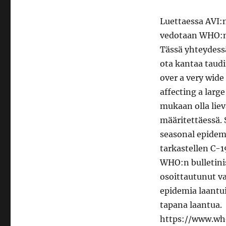
Luettaessa AVI:n
vedotaan WHO:n 
Tässä yhteydess
ota kantaa taud
over a very wide
affecting a larg
mukaan olla liev
määritettäessä.
seasonal epidem
tarkastellen C-
WHO:n bulletini
osoittautunut v
epidemia laantui
tapana laantua.
https://www.who