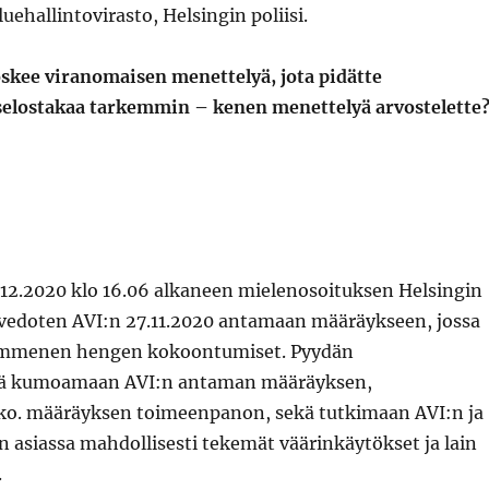
ehallintovirasto, Helsingin poliisi.
oskee viranomaisen menettelyä, jota pidätte
 selostakaa tarkemmin – kenen menettelyä arvostelette
12.12.2020 klo 16.06 alkaneen mielenosoituksen Helsingin
a vedoten AVI:n 27.11.2020 antamaan määräykseen, jossa
 kymmenen hengen kokoontumiset. Pyydän
tä kumoamaan AVI:n antaman määräyksen,
o. määräyksen toimeenpanon, sekä tutkimaan AVI:n ja
in asiassa mahdollisesti tekemät väärinkäytökset ja lain
.