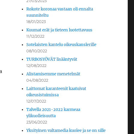
27/03/2023
Rokote koronaa vastaan oli ennalta
suunniteltu
18/01/2023
Kuumat erät ja tieteen luotettavuus
11/12/2022
Sotelaisten kantelu oikeuskanslerille
08/10/2022
TURBOSYÖVÄT lisääntyvät
12/08/2022
a
Alistamisemme menetelmät
04/08/2022
Laittomat karanteenit kaatuivat
oikeusistuimissa
12/07/2022
Talvella 2021-2022 karmeaa
ylikuolleisuutta
23/06/2022
Yksityinen valtamedia kuolee ja se on sille