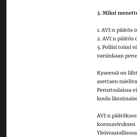
3. Miksi menett
1. AVI:n päätös 
2. AVI:n päätös o
3. Poliisi toimi 
varsinkaan perus
Kyseessä on läht
asettaen mieliv
Perustuslaissa e
kuulu länsimaise
AVI:n päätöksess
koronaviruksen a
Yleisvaarallisuu