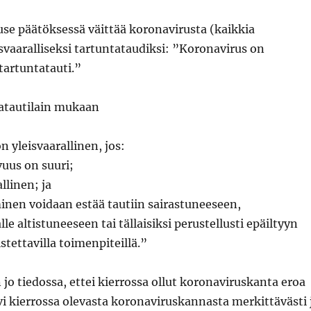
use päätöksessä väittää koronavirusta (kaikkia
svaaralliseksi tartuntataudiksi: ”Koronavirus on
 tartuntatauti.”
atautilain mukaan
n yleisvaarallinen, jos:
vuus on suuri;
llinen; ja
inen voidaan estää tautiin sairastuneeseen,
le altistuneeseen tai tällaisiksi perustellusti epäiltyyn
tettavilla toimenpiteillä.”
n jo tiedossa, ettei kierrossa ollut koronaviruskanta eroa
lvi kierrossa olevasta koronaviruskannasta merkittävästi 