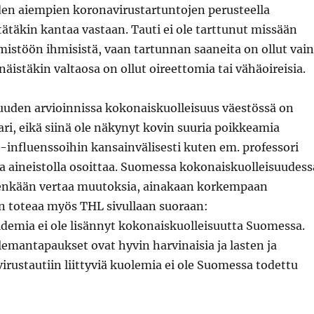
den aiempien koronavirustartuntojen perusteella
ätäkin kantaa vastaan. Tauti ei ole tarttunut missään
istöön ihmisistä, vaan tartunnan saaneita on ollut vain
näistäkin valtaosa on ollut oireettomia tai vähäoireisia.
suuden arvioinnissa kokonaiskuolleisuus väestössä on
ari, eikä siinä ole näkynyt kovin suuria poikkeamia
-influenssoihin kansainvälisesti kuten em. professori
la aineistolla osoittaa. Suomessa kokonaiskuolleisuudess
senkään vertaa muutoksia, ainakaan korkempaan
 toteaa myös THL sivullaan suoraan:
demia ei ole lisännyt kokonaiskuolleisuutta Suomessa.
emantapaukset ovat hyvin harvinaisia ja lasten ja
rustautiin liittyviä kuolemia ei ole Suomessa todettu