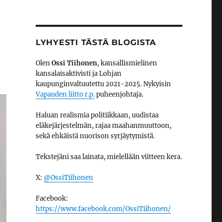
LYHYESTI TÄSTÄ BLOGISTA
Olen
Ossi Tiihonen
, kansallismielinen
kansalaisaktivisti ja Lohjan
kaupunginvaltuutettu 2021-2025. Nykyisin
Vapauden liitto r.p.
puheenjohtaja.
Haluan realismia politiikkaan, uudistaa
eläkejärjestelmän, rajaa maahanmuuttoon,
sekä ehkäistä nuorison syrjäytymistä.
Tekstejäni saa lainata, mielellään viitteen kera.
X:
@OssiTiihonen
Facebook:
https://www.facebook.com/OssiTiihonen/