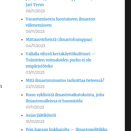
Jari Tervo
06/11/2023
Varautumisesta luontaiseen ilmaston
viilenemiseen
05/11/2023
Mittausvirheistä (ilmastohumppaa)
04/11/2023
Vallalla vihreä kertakäyttökulttuuri —
Toimivien voimaloiden purku ei ole
ympäristöteko
03/11/2023
Mitä ilmastonmuutos tarkoittaa tieteessä?
n
02/11/2023
Kuun syklisistä ilmastovaikutuksista, joita
ilmastomalleissa ei huomioida
01/11/2023
Asiaa jäätiköistä
31/10/2023
Pois kansan kukkarolta — Ilmastopolitiikka