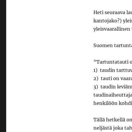
Heti seuraava la
kantojako?) ylei
yleisvaarallinen
Suomen tartunt
”Tartuntatauti o
1) taudin tarttu
2) tauti on vaara
3) taudin leviäm
taudinaiheuttajal
henkilöön kohdis
Tällä hetkellä o
neljästä joka ta