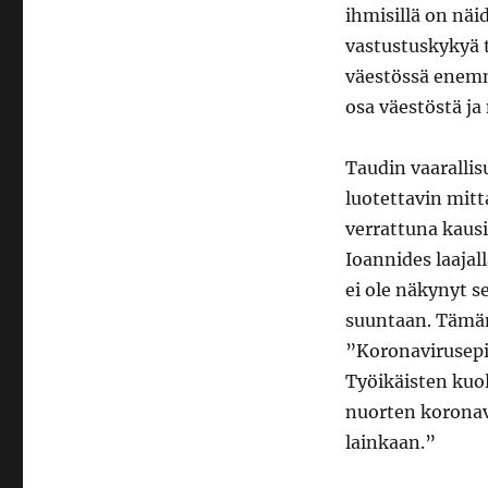
ihmisillä on näi
vastustuskykyä t
väestössä enemm
osa väestöstä ja 
Taudin vaaralli
luotettavin mitt
verrattuna kausi
Ioannides laajal
ei ole näkynyt 
suuntaan. Tämän
”Koronavirusepi
Työikäisten kuol
nuorten koronavi
lainkaan.”