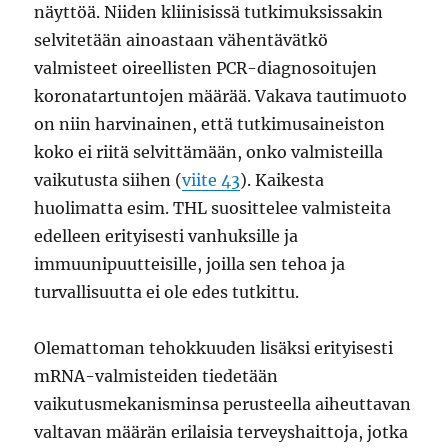
näyttöä. Niiden kliinisissä tutkimuksissakin
selvitetään ainoastaan vähentävätkö
valmisteet oireellisten PCR-diagnosoitujen
koronatartuntojen määrää. Vakava tautimuoto
on niin harvinainen, että tutkimusaineiston
koko ei riitä selvittämään, onko valmisteilla
vaikutusta siihen (
viite 43
). Kaikesta
huolimatta esim. THL suosittelee valmisteita
edelleen erityisesti vanhuksille ja
immuunipuutteisille, joilla sen tehoa ja
turvallisuutta ei ole edes tutkittu.
Olemattoman tehokkuuden lisäksi erityisesti
mRNA-valmisteiden tiedetään
vaikutusmekanisminsa perusteella aiheuttavan
valtavan määrän erilaisia terveyshaittoja, jotka