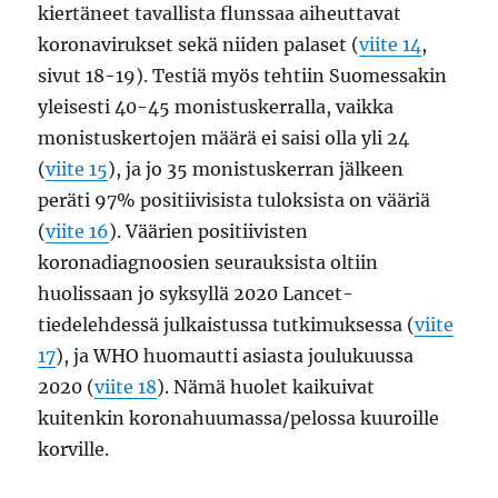
kiertäneet tavallista flunssaa aiheuttavat
koronavirukset sekä niiden palaset (
viite 14
,
sivut 18-19). Testiä myös tehtiin Suomessakin
yleisesti 40-45 monistuskerralla, vaikka
monistuskertojen määrä ei saisi olla yli 24
(
viite 15
), ja jo 35 monistuskerran jälkeen
peräti 97% positiivisista tuloksista on vääriä
(
viite 16
). Väärien positiivisten
koronadiagnoosien seurauksista oltiin
huolissaan jo syksyllä 2020 Lancet-
tiedelehdessä julkaistussa tutkimuksessa (
viite
17
), ja WHO huomautti asiasta joulukuussa
2020 (
viite 18
). Nämä huolet kaikuivat
kuitenkin koronahuumassa/pelossa kuuroille
korville.