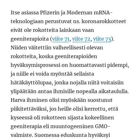
Itse asiassa Pfizerin ja Modernan mRNA-
teknologiaan perustuvat ns. koronarokkotteet
eivät ole rokotteita lainkaan vaan
geeniterapioita (
viite 71
,
viite 72
,
viite 73
).
Niiden väitettiin valheellisesti olevan
rokotteita, koska geeniterapioiden
hyväksymisprosessi on huomattavasti pidempi,
ja niille ei voida myöntää sellaista
hätäkäyttölupaa, jonka nojalla niitä voitaisiin
ylipäätään antaa ihmisille nopealla aikataululla.
Harva ihminen olisi myöskään suostunut
piikitettäväksi, jos heille olisi kerrottu, että
kyseessä oli rokotteen sijasta kokeellinen
geeniterapia eli muuntogeeninen GMO-
valmiste. Suomessa eduskunta hyväksyi