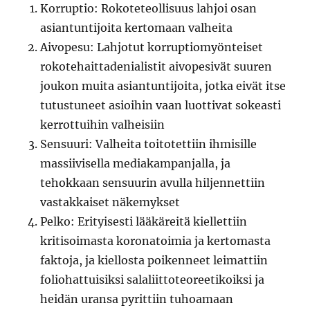
Korruptio: Rokoteteollisuus lahjoi osan
asiantuntijoita kertomaan valheita
Aivopesu: Lahjotut korruptiomyönteiset
rokotehaittadenialistit aivopesivät suuren
joukon muita asiantuntijoita, jotka eivät itse
tutustuneet asioihin vaan luottivat sokeasti
kerrottuihin valheisiin
Sensuuri: Valheita toitotettiin ihmisille
massiivisella mediakampanjalla, ja
tehokkaan sensuurin avulla hiljennettiin
vastakkaiset näkemykset
Pelko: Erityisesti lääkäreitä kiellettiin
kritisoimasta koronatoimia ja kertomasta
faktoja, ja kiellosta poikenneet leimattiin
foliohattuisiksi salaliittoteoreetikoiksi ja
heidän uransa pyrittiin tuhoamaan