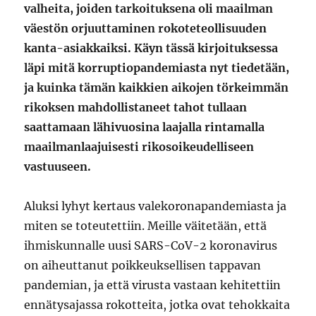
valheita, joiden tarkoituksena oli maailman
väestön orjuuttaminen rokoteteollisuuden
kanta-asiakkaiksi. Käyn tässä kirjoituksessa
läpi mitä korruptiopandemiasta nyt tiedetään,
ja kuinka tämän kaikkien aikojen törkeimmän
rikoksen mahdollistaneet tahot tullaan
saattamaan lähivuosina laajalla rintamalla
maailmanlaajuisesti rikosoikeudelliseen
vastuuseen.
Aluksi lyhyt kertaus valekoronapandemiasta ja
miten se toteutettiin. Meille väitetään, että
ihmiskunnalle uusi SARS-CoV-2 koronavirus
on aiheuttanut poikkeuksellisen tappavan
pandemian, ja että virusta vastaan kehitettiin
ennätysajassa rokotteita, jotka ovat tehokkaita