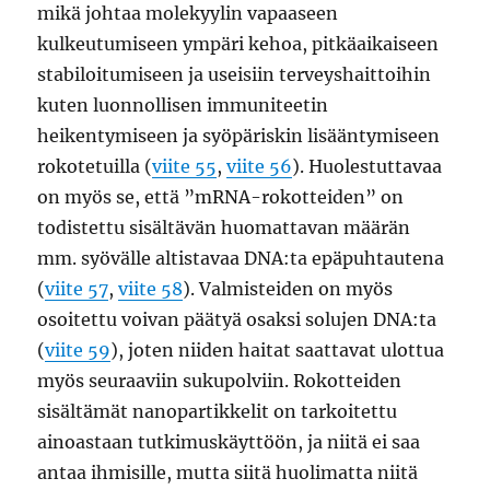
mikä johtaa molekyylin vapaaseen
kulkeutumiseen ympäri kehoa, pitkäaikaiseen
stabiloitumiseen ja useisiin terveyshaittoihin
kuten luonnollisen immuniteetin
heikentymiseen ja syöpäriskin lisääntymiseen
rokotetuilla (
viite 55
,
viite 56
). Huolestuttavaa
on myös se, että ”mRNA-rokotteiden” on
todistettu sisältävän huomattavan määrän
mm. syövälle altistavaa DNA:ta epäpuhtautena
(
viite 57
,
viite 58
). Valmisteiden on myös
osoitettu voivan päätyä osaksi solujen DNA:ta
(
viite 59
), joten niiden haitat saattavat ulottua
myös seuraaviin sukupolviin. Rokotteiden
sisältämät nanopartikkelit on tarkoitettu
ainoastaan tutkimuskäyttöön, ja niitä ei saa
antaa ihmisille, mutta siitä huolimatta niitä