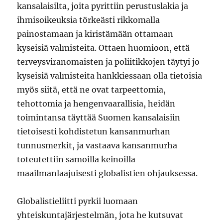
kansalaisilta, joita pyrittiin perustuslakia ja
ihmisoikeuksia törkeästi rikkomalla
painostamaan ja kiristämään ottamaan
kyseisiä valmisteita. Ottaen huomioon, että
terveysviranomaisten ja poliitikkojen täytyi jo
kyseisiä valmisteita hankkiessaan olla tietoisia
myös siitä, että ne ovat tarpeettomia,
tehottomia ja hengenvaarallisia, heidän
toimintansa täyttää Suomen kansalaisiin
tietoisesti kohdistetun kansanmurhan
tunnusmerkit, ja vastaava kansanmurha
toteutettiin samoilla keinoilla
maailmanlaajuisesti globalistien ohjauksessa.
Globalistieliitti pyrkii luomaan
yhteiskuntajärjestelmän, jota he kutsuvat