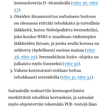
immuniteettia D-vitamiinilla (
viite 26
,
viite
27
).
Oireiden ilmaannuttua varhaiseen hoitoon
on olemassa erittäin tehokkaita ja turvallisia
lääkkeitä, kuten Nobelpalkittu ivermektiini,
joka kuuluu WHO:n maailman tärkeimpien
lääkkeiden listaan, ja jonka avulla korona on
selätetty täydellisesti useissa maissa (
viite
28
,
viite 29
). Ivermektiinin hoito-ohjeita on
julkaistu myös Suomeksi (
viite 30
).
Vakava koronatauti voidaan hoitaa
tehokkaasti steroideilla (
viite 31
,
viite 32
).
Sairaaloille maksettiin koronapotilaista
merkittäviä rahallisia korvauksia, ja sairaalat
myös ohjeistettiin tekemään PCR-testejä liian