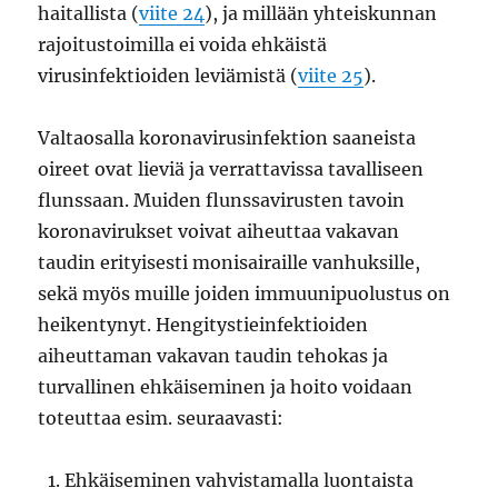
haitallista (
viite 24
), ja millään yhteiskunnan
rajoitustoimilla ei voida ehkäistä
virusinfektioiden leviämistä (
viite 25
).
Valtaosalla koronavirusinfektion saaneista
oireet ovat lieviä ja verrattavissa tavalliseen
flunssaan. Muiden flunssavirusten tavoin
koronavirukset voivat aiheuttaa vakavan
taudin erityisesti monisairaille vanhuksille,
sekä myös muille joiden immuunipuolustus on
heikentynyt. Hengitystieinfektioiden
aiheuttaman vakavan taudin tehokas ja
turvallinen ehkäiseminen ja hoito voidaan
toteuttaa esim. seuraavasti:
Ehkäiseminen vahvistamalla luontaista