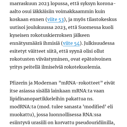
marraskuun 2023 lopussa, että syksyn korona-
aalto osui iäkkäisiin voimakkaammin kuin
koskaan ennen (
viite 53
), ja myös tilastokeskus
uutisoi joulukuussa 2023, että Suomessa kuoli
kyseisen rokotuskierroksen jälkeen
ennätysmäärä ihmisiä (
viite 54
). Julkisuudessa
esitetyt väitteet siitä, että syynä olisi ollut
rokotusten viivästyminen, ovat epätoivoinen
yritys peitellä ilmiselviä rokotekuolemia.
Pfizerin ja Modernan ”mRNA-rokotteet” eivät
itse asiassa sisällä lainkaan mRNA:ta vaan
lipidinanopartikkeleihin pakattua ns.
modRNA:ta (mod. tulee sanasta ’modified’ eli
muokattu), jossa luonnollisessa RNA:ssa
esiintyvä urasiili on korvattu pseudouridiinilla,