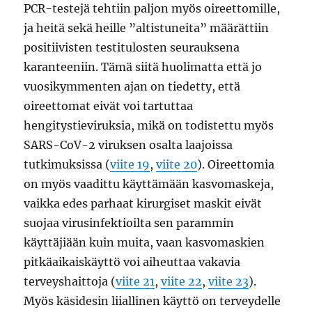
PCR-testejä tehtiin paljon myös oireettomille,
ja heitä sekä heille ”altistuneita” määrättiin
positiivisten testitulosten seurauksena
karanteeniin. Tämä siitä huolimatta että jo
vuosikymmenten ajan on tiedetty, että
oireettomat eivät voi tartuttaa
hengitystieviruksia, mikä on todistettu myös
SARS-CoV-2 viruksen osalta laajoissa
tutkimuksissa (
viite 19
,
viite 20
). Oireettomia
on myös vaadittu käyttämään kasvomaskeja,
vaikka edes parhaat kirurgiset maskit eivät
suojaa virusinfektioilta sen parammin
käyttäjiään kuin muita, vaan kasvomaskien
pitkäaikaiskäyttö voi aiheuttaa vakavia
terveyshaittoja (
viite 21
,
viite 22
,
viite 23
).
Myös käsidesin liiallinen käyttö on terveydelle