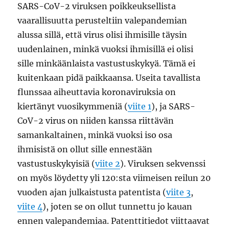
SARS-CoV-2 viruksen poikkeuksellista
vaarallisuutta perusteltiin valepandemian
alussa sillä, että virus olisi ihmisille täysin
uudenlainen, minkä vuoksi ihmisillä ei olisi
sille minkäänlaista vastustuskykyä. Tämä ei
kuitenkaan pidä paikkaansa. Useita tavallista
flunssaa aiheuttavia koronaviruksia on
kiertänyt vuosikymmeniä (
viite 1
), ja SARS-
CoV-2 virus on niiden kanssa riittävän
samankaltainen, minkä vuoksi iso osa
ihmisistä on ollut sille ennestään
vastustuskykyisiä (
viite 2
). Viruksen sekvenssi
on myös löydetty yli 120:sta viimeisen reilun 20
vuoden ajan julkaistusta patentista (
viite 3
,
viite 4
), joten se on ollut tunnettu jo kauan
ennen valepandemiaa. Patenttitiedot viittaavat