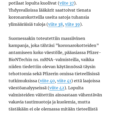
potilaat lopulta kuolivat (
viite 37
).
Yhdysvalloissa lääkärit saattoivat tienata
koronarokotteilla useita satoja tuhansia
ylimääräisiä tuloja (
viite 38
,
viite 39
).
Suomessakin toteutettiin massiivinen
kampanja, joka tähtäsi ”koronarokotteiden”
antamiseen koko väestölle, pääasiassa Pfizer-
BioNTechin ns. mRNA-valmisteilla, vaikka
niiden tiedettiin olevan käytännössä täysin
tehottomia sekä Pfizerin omissa tieteellisissä
tutkimuksissa (
viite 40
,
viite 41
) että laajoissa
väestöanalyyseissä (
viite 42
). Lopulta
valmisteiden väitettiin ainoastaan vähentävän
vakavia tautimuotoja ja kuolemia, mutta
tästäkään ei ole olemassa mitään tieteellistä