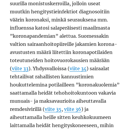
suurilla monistuskerroilla, jolloin useat
muutkin hengitystieinfektiot diagnosoitiin
väärin koronaksi, minkä seurauksena mm.
influenssa katosi salaperäisesti maailmasta
”koronapandemian” alettua. Suomessakin
valtion sairaanhoitopiireille jakamien korona-
avustusten määrä liitettiin koronapotilaiden
toteutuneiden hoitovuorokausien määrään
(
viite 33
). Yhdysvalloissa (
viite 34
) sairaalat
tehtailivat rahallisten kannustimien
houkuttelemina potilailleen ”koronakuolemia”
saattamalla heidät tehohoitokuntoon vakavia
munuais- ja maksavaurioita aiheuttavalla
remdesivirillä (
viite 35
,
viite 36
) ja
aiheuttamalla heille sitten keuhkokuumeen
laittamalla heidät hengityskoneeseen, mihin