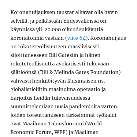
Koronahuijauksen taustat alkavat olla hyvin
selvillä, ja pelkästään Yhdysvalloissa on
käynnissä yli 20.000 oikeudenkäyntiä
koronatoimia vastaan (
viite 64
). Koronahuijaus
on rokoteteollisuuteen massiivisesti
sijoittaneeseen Bill Gatesiin ja hänen
rokoteteollisuutta avokätisesti tukevaan
säätiöönsä (Bill & Melinda Gates Foundation)
vahvasti henkilöityvän länsimaisen ns.
globalistieliitin masinoima operaatio ja
harjoitus heidän tulevaisuudessa
suunnittelemiaan uusia pandemioita varten,
joiden toteuttamiseen tärkeimmät työkalut
ovat Maailman Talousfoorumi (World
Economic Forum, WEF) ja Maailman