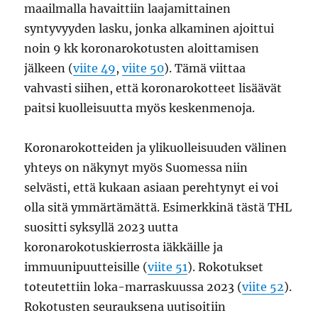
maailmalla havaittiin laajamittainen
syntyvyyden lasku, jonka alkaminen ajoittui
noin 9 kk koronarokotusten aloittamisen
jälkeen (
viite 49
,
viite 50
). Tämä viittaa
vahvasti siihen, että koronarokotteet lisäävät
paitsi kuolleisuutta myös keskenmenoja.
Koronarokotteiden ja ylikuolleisuuden välinen
yhteys on näkynyt myös Suomessa niin
selvästi, että kukaan asiaan perehtynyt ei voi
olla sitä ymmärtämättä. Esimerkkinä tästä THL
suositti syksyllä 2023 uutta
koronarokotuskierrosta iäkkäille ja
immuunipuutteisille (
viite 51
). Rokotukset
toteutettiin loka-marraskuussa 2023 (
viite 52
).
Rokotusten seurauksena uutisoitiin