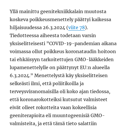
Yllä mainittu geenitekniikkalain muutosta
koskeva poikkeusmenettely päättyi kaikessa
hiljaisuudessa 26.3.2024 (
viite 78
).
Tiedotteessa aiheesta todetaan varsin
yksiselitteisesti ”COVID-19-pandemian aikana
voimassa ollut poikkeus koronataudin hoitoon
tai ehkäisyyn tarkoitettujen GMO-lääkkeiden
lupamenettelylle on päättynyt EU:n alueella
6.3.2024.” Menettelystä käy yksiselitteisen
selkeästi ilmi, että poliitikoilla ja
terveysviranomaisilla oli koko ajan tiedossa,
että koronarokotteiksi kutsutut valmisteet
eivät olleet rokotteita vaan kokeellisia
geeniterapioita eli muuntogeenisiä GMO-
valmisteita, ja että tämä tieto salattiin