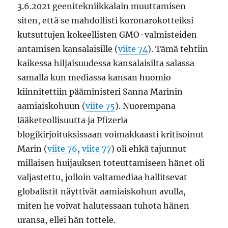
3.6.2021 geenitekniikkalain muuttamisen
siten, että se mahdollisti koronarokotteiksi
kutsuttujen kokeellisten GMO-valmisteiden
antamisen kansalaisille (
viite 74
). Tämä tehtiin
kaikessa hiljaisuudessa kansalaisilta salassa
samalla kun mediassa kansan huomio
kiinnitettiin pääministeri Sanna Marinin
aamiaiskohuun (
viite 75
). Nuorempana
lääketeollisuutta ja Pfizeria
blogikirjoituksissaan voimakkaasti kritisoinut
Marin (
viite 76
,
viite 77
) oli ehkä tajunnut
millaisen huijauksen toteuttamiseen hänet oli
valjastettu, jolloin valtamediaa hallitsevat
globalistit näyttivät aamiaiskohun avulla,
miten he voivat halutessaan tuhota hänen
uransa, ellei hän tottele.