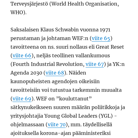
Terveysjärjestö (World Health Organisation,
WHO).
Saksalaisen Klaus Schwabin vuonna 1971
perustaman ja johtaman WEF:n (
viite 65
)
tavoitteena on ns. suuri nollaus eli Great Reset
(
viite 66
), neljäs teollinen vallankumous
(Fourth Industrial Revolution,
viite 67
) ja YK:n
Agenda 2030 (
viite 68
). Näiden
kaunopuheisten agendojen oikeisiin
tavoitteisiin voi tutustua tarkemmin muualta
(
viite 69
). WEF on ”kouluttanut”
sätkynukeikseen suuren määrän poliitikkoja ja
yritysjohtajia Young Global Leaders (YGL) -
ohjelmassaan (
viite 70
), mm. täydellisellä
ajoituksella korona-ajan pääministeriksi