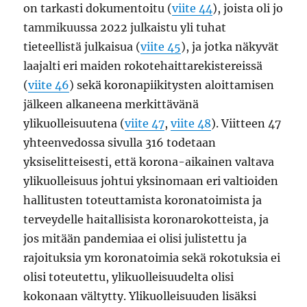
on tarkasti dokumentoitu (
viite 44
), joista oli jo
tammikuussa 2022 julkaistu yli tuhat
tieteellistä julkaisua (
viite 45
), ja jotka näkyvät
laajalti eri maiden rokotehaittarekistereissä
(
viite 46
) sekä koronapiikitysten aloittamisen
jälkeen alkaneena merkittävänä
ylikuolleisuutena (
viite 47
,
viite 48
). Viitteen 47
yhteenvedossa sivulla 316 todetaan
yksiselitteisesti, että korona-aikainen valtava
ylikuolleisuus johtui yksinomaan eri valtioiden
hallitusten toteuttamista koronatoimista ja
terveydelle haitallisista koronarokotteista, ja
jos mitään pandemiaa ei olisi julistettu ja
rajoituksia ym koronatoimia sekä rokotuksia ei
olisi toteutettu, ylikuolleisuudelta olisi
kokonaan vältytty. Ylikuolleisuuden lisäksi