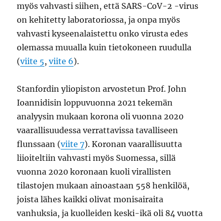
myös vahvasti siihen, että SARS-CoV-2 -virus
on kehitetty laboratoriossa, ja onpa myös
vahvasti kyseenalaistettu onko virusta edes
olemassa muualla kuin tietokoneen ruudulla
(
viite 5
,
viite 6
).
Stanfordin yliopiston arvostetun Prof. John
Ioannidisin loppuvuonna 2021 tekemän
analyysin mukaan korona oli vuonna 2020
vaarallisuudessa verrattavissa tavalliseen
flunssaan (
viite 7
). Koronan vaarallisuutta
liioiteltiin vahvasti myös Suomessa, sillä
vuonna 2020 koronaan kuoli virallisten
tilastojen mukaan ainoastaan 558 henkilöä,
joista lähes kaikki olivat monisairaita
vanhuksia, ja kuolleiden keski-ikä oli 84 vuotta