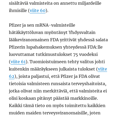
sisältäviä valmisteita on annettu miljardeille
ihmisille (
viite 60
).
Pfizer ja sen mRNA-valmisteille
hätäkäyttöluvan myöntänyt Yhdysvaltain
lääkeviranomainen FDA yrittivät yhdessä salata
Pfizerin lupahakemuksen yhteydessä FDA:lle
luovuttamat tutkimustulokset 75 vuodeksi
(
viite 61
). Tuomioistuimeen tehty valitus johti
kuitenkin määräykseen julkaista tulokset (
viite
62
), joista paljastui, että Pfizer ja FDA olivat
tietoisia valmisteen runsaista terveyshaitoista,
jotka olivat niin merkittäviä, että valmisteita ei
olisi koskaan pitänyt päästää markkinoille.
Kaikki tämä tieto on myös toimitettu kaikkien
muiden maiden terveysviranomaisille, joten