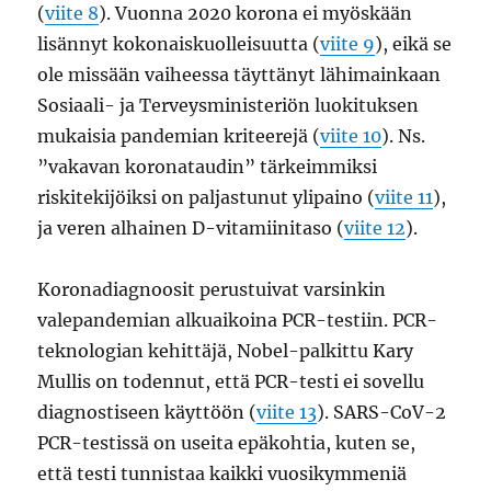
(
viite 8
). Vuonna 2020 korona ei myöskään
lisännyt kokonaiskuolleisuutta (
viite 9
), eikä se
ole missään vaiheessa täyttänyt lähimainkaan
Sosiaali- ja Terveysministeriön luokituksen
mukaisia pandemian kriteerejä (
viite 10
). Ns.
”vakavan koronataudin” tärkeimmiksi
riskitekijöiksi on paljastunut ylipaino (
viite 11
),
ja veren alhainen D-vitamiinitaso (
viite 12
).
Koronadiagnoosit perustuivat varsinkin
valepandemian alkuaikoina PCR-testiin. PCR-
teknologian kehittäjä, Nobel-palkittu Kary
Mullis on todennut, että PCR-testi ei sovellu
diagnostiseen käyttöön (
viite 13
). SARS-CoV-2
PCR-testissä on useita epäkohtia, kuten se,
että testi tunnistaa kaikki vuosikymmeniä