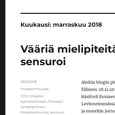
Kuukausi:
marraskuu 2018
Vääriä mielipitei
sensuroi
Julkaistu
29/11/2018
Aloitin blogin 
Kategoriat
Ilmastonmuutos
Eiliseen 28.11.2
Avainsanat
CO2
,
Ilmaston
käsitteli ihmise
kylmeneminen
,
Ilmaston
Levinneimmässä 
lämpeäminen
,
ja muutkin jutt
Ilmastonmuutos
,
sensuuri