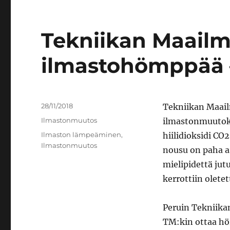
Tekniikan Maailma
ilmastohömppää –
Julkaistu
28/11/2018
Tekniikan Maailm
Kategoriat
Ilmastonmuutos
ilmastonmuutokse
Avainsanat
Ilmaston lämpeäminen
,
hiilidioksidi CO
Ilmastonmuutos
nousu on paha as
mielipidettä jutu
kerrottiin oletet
Peruin Tekniika
TM:kin ottaa hö