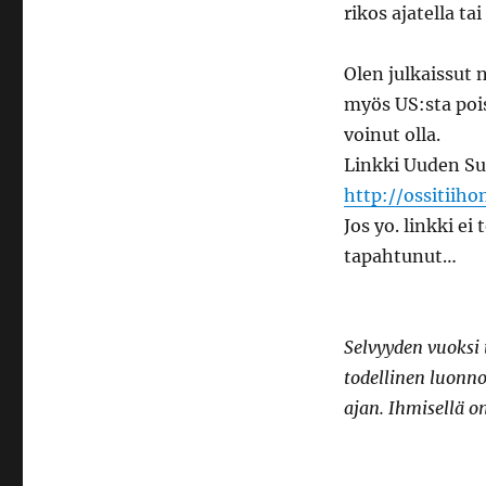
rikos ajatella tai
Olen julkaissut 
myös US:sta pois
voinut olla.
Linkki Uuden Su
http://ossitiih
Jos yo. linkki ei
tapahtunut…
Selvyyden vuoksi 
todellinen luonno
ajan. Ihmisellä o