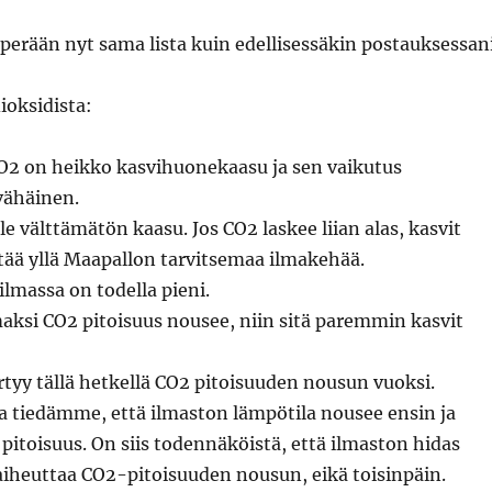
perään nyt sama lista kuin edellisessäkin postauksessan
dioksidista:
CO2 on heikko kasvihuonekaasu ja sen vaikutus
vähäinen.
e välttämätön kaasu. Jos CO2 laskee liian alas, kasvit
tää yllä Maapallon tarvitsemaa ilmakehää.
ilmassa on todella pieni.
ksi CO2 pitoisuus nousee, niin sitä paremmin kasvit
tyy tällä hetkellä CO2 pitoisuuden nousun vuoksi.
a tiedämme, että ilmaston lämpötila nousee ensin ja
 pitoisuus. On siis todennäköistä, että ilmaston hidas
heuttaa CO2-pitoisuuden nousun, eikä toisinpäin.