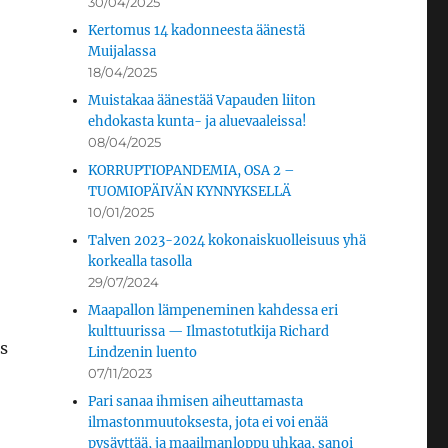
30/04/2025
Kertomus 14 kadonneesta äänestä
Muijalassa
18/04/2025
Muistakaa äänestää Vapauden liiton
ehdokasta kunta- ja aluevaaleissa!
08/04/2025
KORRUPTIOPANDEMIA, OSA 2 –
TUOMIOPÄIVÄN KYNNYKSELLÄ
10/01/2025
Talven 2023-2024 kokonaiskuolleisuus yhä
korkealla tasolla
29/07/2024
Maapallon lämpeneminen kahdessa eri
kulttuurissa — Ilmastotutkija Richard
s
Lindzenin luento
07/11/2023
Pari sanaa ihmisen aiheuttamasta
ilmastonmuutoksesta, jota ei voi enää
pysäyttää, ja maailmanloppu uhkaa, sanoi