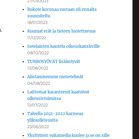
27/03/2023
Rokote koronaa vastaan oli ennalta
suunniteltu
18/01/2023
.
Kuumat erät ja tieteen luotettavuus
11/12/2022
Sotelaisten kantelu oikeuskanslerille
08/10/2022
TURBOSYÖVÄT lisääntyvät
12/08/2022
Alistamisemme menetelmät
04/08/2022
Laittomat karanteenit kaatuivat
oikeusistuimissa
12/07/2022
Talvella 2021-2022 karmeaa
ylikuolleisuutta
23/06/2022
Yksityinen valtamedia kuolee ja se on sille