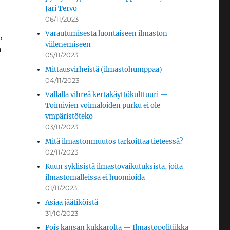
Jari Tervo
06/11/2023
Varautumisesta luontaiseen ilmaston
,
viilenemiseen
n
05/11/2023
Mittausvirheistä (ilmastohumppaa)
04/11/2023
Vallalla vihreä kertakäyttökulttuuri —
Toimivien voimaloiden purku ei ole
ympäristöteko
03/11/2023
Mitä ilmastonmuutos tarkoittaa tieteessä?
02/11/2023
Kuun syklisistä ilmastovaikutuksista, joita
ilmastomalleissa ei huomioida
01/11/2023
Asiaa jäätiköistä
31/10/2023
Pois kansan kukkarolta — Ilmastopolitiikka