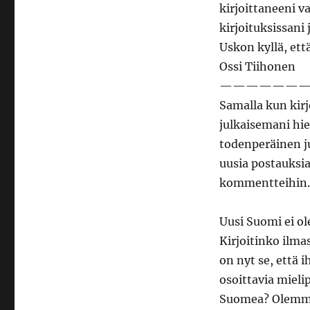
kirjoittaneeni va
kirjoituksissan
Uskon kyllä, ett
Ossi Tiihonen
——————
Samalla kun kirj
julkaisemani hie
todenperäinen ju
uusia postauksia
kommentteihin.
Uusi Suomi ei ol
Kirjoitinko ilma
on nyt se, että
osoittavia mielip
Suomea? Olemmek