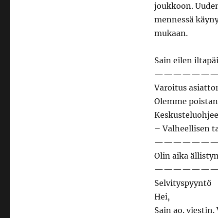
joukkoon. Uuden
mennessä käynyt 
mukaan.
Sain eilen iltap
——————
Varoitus asiatto
Olemme poistane
Keskusteluohje
– Valheellisen t
——————
Olin aika ällisty
——————
Selvityspyyntö
Hei,
Sain ao. viestin.