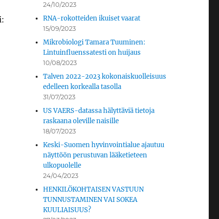
24/10/2023
RNA-rokotteiden ikuiset vaarat
i:
15/09/2023
Mikrobiologi Tamara Tuuminen:
Lintuinfluenssatesti on huijaus
10/08/2023
Talven 2022-2023 kokonaiskuolleisuus
edelleen korkealla tasolla
31/07/2023
US VAERS-datassa hälyttäviä tietoja
raskaana oleville naisille
18/07/2023
Keski-Suomen hyvinvointialue ajautuu
näyttöön perustuvan lääketieteen
ulkopuolelle
24/04/2023
HENKILÖKOHTAISEN VASTUUN
TUNNUSTAMINEN VAI SOKEA
KUULIAISUUS?