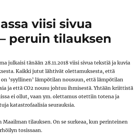
ssa viisi sivua
 peruin tilauksen
a julkaisi tänään 28.11.2018 viisi sivua tekstiä ja kuvia
sta. Kaikki jutut lähtivät olettamuksesta, että
2 on ’syyllinen’ lämpötilan nousuun, että lämpötilan
ia ja että CO2 nousu johtuu ihmisestä. Yhtään kriittistä
issa ei ollut, vaan ym. olettamus otettiin totena ja
tuja katastrofaalisia seurauksia.
n Maailman tilauksen. On se surkeaa, kun perinteinen
rhöilyn tosissaan.