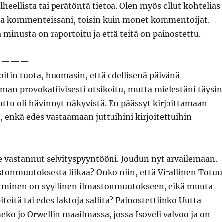
lheellista tai perätöntä tietoa. Olen myös ollut kohtelias
i ja kommenteissani, toisin kuin monet kommentoijat.
ä minusta on raportoitu ja että teitä on painostettu.
————
oitin tuota, huomasin, että edellisenä päivänä
man provokatiivisesti otsikoitu, mutta mielestäni täysin
ttu oli hävinnyt näkyvistä. En päässyt kirjoittamaan
, enkä edes vastaamaan juttuihini kirjoitettuihin
e vastannut selvityspyyntööni. Joudun nyt arvailemaan.
stonmuutoksesta liikaa? Onko niin, että Virallinen Totuu
 ihminen on syyllinen ilmastonmuutokseen, eikä muuta
iteitä tai edes faktoja sallita? Painostettiinko Uutta
o jo Orwellin maailmassa, jossa Isoveli valvoo ja on