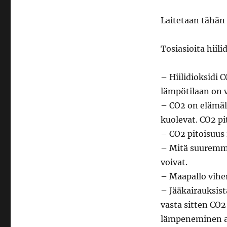
Laitetaan tähän 
Tosiasioita hiili
– Hiilidioksidi 
lämpötilaan on 
– CO2 on elämäll
kuolevat. CO2 pi
– CO2 pitoisuus 
– Mitä suuremma
voivat.
– Maapallo viher
– Jääkairauksist
vasta sitten CO2
lämpeneminen ai