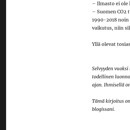
– Ilmasto ei ol
– Suomen CO2 tu
1990-2018 noin 21
vaikutus, niin s
Yllä olevat tosi
Selvyyden vuoksi 
todellinen luonno
ajan. Ihmisellä o
Tämä kirjoitus o
blogissani.