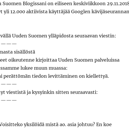
 Suomen Blogissani on eiliseen keskiviikkoon 29.11.201
yli 12.000 aktiivista käyttäjää Googlen kävijäseuranna
äivällä Uuden Suomen ylläpidosta seuraavan viestin:
————
masta sisällöstä
et oikeutenne kirjoittaa Uuden Suomen palveluissa
essamme lukee muun muassa:
ai perättömän tiedon levittäminen on kiellettyä.
————
nyt viestistä ja kysyinkin sitten seuraavasti:
————
 Voisitteko yksilöidä mistä ao. asia johtuu? En koe