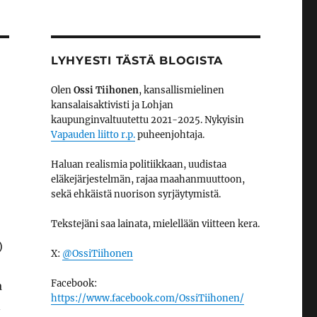
LYHYESTI TÄSTÄ BLOGISTA
Olen
Ossi Tiihonen
, kansallismielinen
kansalaisaktivisti ja Lohjan
kaupunginvaltuutettu 2021-2025. Nykyisin
Vapauden liitto r.p.
puheenjohtaja.
Haluan realismia politiikkaan, uudistaa
eläkejärjestelmän, rajaa maahanmuuttoon,
sekä ehkäistä nuorison syrjäytymistä.
Tekstejäni saa lainata, mielellään viitteen kera.
)
X:
@OssiTiihonen
Facebook:
a
https://www.facebook.com/OssiTiihonen/
n