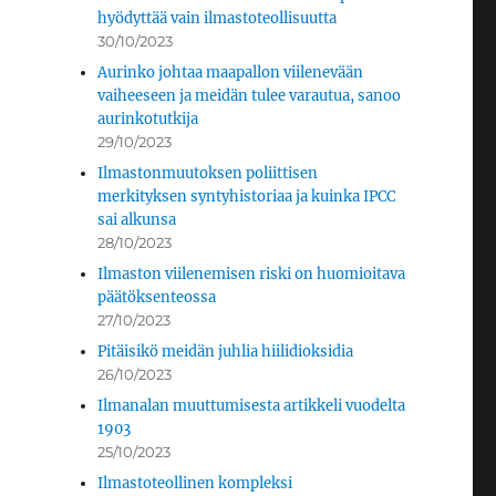
hyödyttää vain ilmastoteollisuutta
30/10/2023
Aurinko johtaa maapallon viilenevään
vaiheeseen ja meidän tulee varautua, sanoo
aurinkotutkija
29/10/2023
Ilmastonmuutoksen poliittisen
merkityksen syntyhistoriaa ja kuinka IPCC
sai alkunsa
28/10/2023
Ilmaston viilenemisen riski on huomioitava
päätöksenteossa
27/10/2023
Pitäisikö meidän juhlia hiilidioksidia
26/10/2023
Ilmanalan muuttumisesta artikkeli vuodelta
1903
25/10/2023
Ilmastoteollinen kompleksi