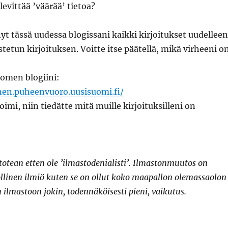
 levittää ’väärää’ tietoa?
nyt tässä uudessa blogissani kaikki kirjoitukset uudelleen
tetun kirjoituksen. Voitte itse päätellä, mikä virheeni o
omen blogiini:
onen.puheenvuoro.uusisuomi.fi/
 toimi, niin tiedätte mitä muille kirjoituksilleni on
totean etten ole ’ilmastodenialisti’. Ilmastonmuutos on
llinen ilmiö kuten se on ollut koko maapallon olemassaolon
n ilmastoon jokin, todennäköisesti pieni, vaikutus.