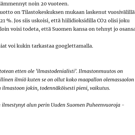
e lämmennyt noin 20 vuoteen.
otto on Tilastokeskuksen mukaan laskenut vuosivälillä
 %. Jos siis uskoisi, että hiilidioksidilla CO2 olisi joku
illoin voisi todeta, että Suomen kansa on tehnyt jo osansa
asiat voi kukin tarkastaa googlettamalla.
totean etten ole ’ilmastodenialisti’. Ilmastonmuutos on
llinen ilmiö kuten se on ollut koko maapallon olemassaolon
n ilmastoon jokin, todennäköisesti pieni, vaikutus.
n ilmestynyt alun perin Uuden Suomen Puheenvuoroja -