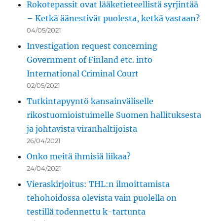
Rokotepassit ovat lääketieteellistä syrjintää
– Ketkä äänestivät puolesta, ketkä vastaan?
04/05/2021
Investigation request concerning
Government of Finland etc. into
International Criminal Court
02/05/2021
Tutkintapyyntö kansainväliselle
rikostuomioistuimelle Suomen hallituksesta
ja johtavista viranhaltijoista
26/04/2021
Onko meitä ihmisiä liikaa?
24/04/2021
Vieraskirjoitus: THL:n ilmoittamista
tehohoidossa olevista vain puolella on
testillä todennettu k-tartunta