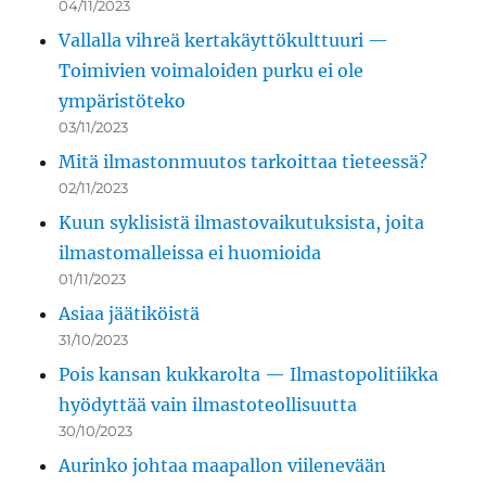
04/11/2023
Vallalla vihreä kertakäyttökulttuuri —
Toimivien voimaloiden purku ei ole
ympäristöteko
03/11/2023
Mitä ilmastonmuutos tarkoittaa tieteessä?
02/11/2023
Kuun syklisistä ilmastovaikutuksista, joita
ilmastomalleissa ei huomioida
01/11/2023
Asiaa jäätiköistä
31/10/2023
Pois kansan kukkarolta — Ilmastopolitiikka
hyödyttää vain ilmastoteollisuutta
30/10/2023
Aurinko johtaa maapallon viilenevään