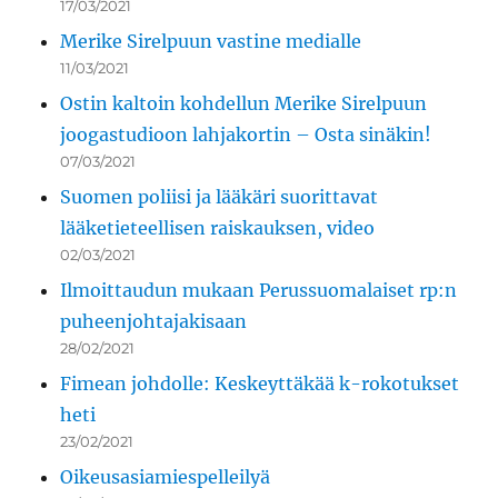
17/03/2021
Merike Sirelpuun vastine medialle
11/03/2021
Ostin kaltoin kohdellun Merike Sirelpuun
joogastudioon lahjakortin – Osta sinäkin!
07/03/2021
Suomen poliisi ja lääkäri suorittavat
lääketieteellisen raiskauksen, video
02/03/2021
Ilmoittaudun mukaan Perussuomalaiset rp:n
puheenjohtajakisaan
28/02/2021
Fimean johdolle: Keskeyttäkää k-rokotukset
heti
23/02/2021
Oikeusasiamiespelleilyä