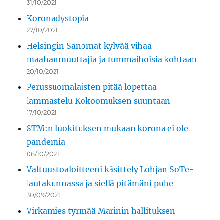
31/10/2021
Koronadystopia
27/10/2021
Helsingin Sanomat kylvää vihaa
maahanmuuttajia ja tummaihoisia kohtaan
20/10/2021
Perussuomalaisten pitää lopettaa
lammastelu Kokoomuksen suuntaan
17/10/2021
STM:n luokituksen mukaan korona ei ole
pandemia
06/10/2021
Valtuustoaloitteeni käsittely Lohjan SoTe-
lautakunnassa ja siellä pitämäni puhe
30/09/2021
Virkamies tyrmää Marinin hallituksen