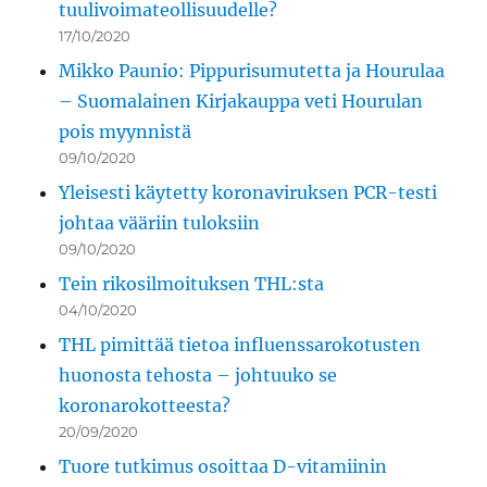
tuulivoimateollisuudelle?
17/10/2020
Mikko Paunio: Pippurisumutetta ja Hourulaa
– Suomalainen Kirjakauppa veti Hourulan
pois myynnistä
09/10/2020
Yleisesti käytetty koronaviruksen PCR-testi
johtaa vääriin tuloksiin
09/10/2020
Tein rikosilmoituksen THL:sta
04/10/2020
THL pimittää tietoa influenssarokotusten
huonosta tehosta – johtuuko se
koronarokotteesta?
20/09/2020
Tuore tutkimus osoittaa D-vitamiinin