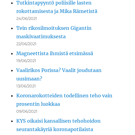
Tutkintapyyntö poliisille lasten
rokottamisesta ja Mika Rämetistä
24/06/2021
Tein rikosilmoituksen Gigantin
maskivaatimuksesta
22/06/2021
Magneettista ihmistä etsimässä
19/06/2021
Vaalirikos Porissa? Vaalit joudutaan
uusimaan?
13/06/2021
Koronarokotteiden todellinen teho vain
prosentin luokkaa
09/06/2021
KYS oikaisi kansallisen tehohoidon
seurantakäyriä koronapotilaista