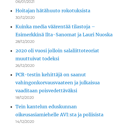
06/01/2021
Hoitajan hätähuuto rokotuksista
30/12/2020
Kuinka media väärentää tilastoja –
Esimerkkinä Ilta-Sanomat ja Lauri Nuoska
28/12/2020
2020 oli vuosi jolloin salaliittoteoriat
muuttuivat todeksi
26/12/2020
PCR-testin kehittäjä on saanut
vahingonkorvausvaateen ja julkaisua
vaaditaan poisvedettäväksi
18/12/2020
Tein kantelun eduskunnan
oikeusasiamiehelle AVI:sta ja poliisista
14/12/2020