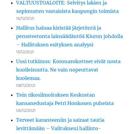
VALTUUSTOALOITE: Selvitys lakien ja
sopimusten vastaisista kaupungin toimista
16/12/2021
Hallitus haluaa kiristää järjetöntä ja
perusteetonta lainsäädäntöä Kiurun johdolla
– Hallituksen esityksen analyysi
15/12/2021
Uusi tutkimus: Koronarokotteet eivät nosta
kuolleisuutta. Ne vain nopeuttavat
kuolemaa.
08/12/2021
Tein rikosilmoituksen Keskustan
kansanedustaja Petri Honkosen puheista
06/12/2021
Terveet karanteeniin ja sairaat tautia
levittämään – Valitukseni hallinto-