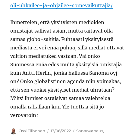
oli-uhkailee-ja-ohjailee-somevaikuttajia/
Ihmettelen, että yksityisten medioiden
omistajat sallivat asian, mutta taitavat olla
samaa globo-sakkia. Puhtaasti yksityisestä
mediasta ei voi enää puhua, sillä mediat ottavat
valtion mediatukea vastaan. Vai onko
Suomessa enää edes muita yksityisiä omistajia
kuin Antti Herlin, jonka hallussa Sanoma oyj
on? Onko globalistinen agenda niin voimakas,
että sen vuoksi yksityiset mediat uhrataan?
Miksi ihmiset ostaisivat samaa valehtelua
omalla rahallaan kun Yle tuottaa sitä jo
verovaroin?
Kirjoittaja
Julkaistu
Kategoriat
Ossi Tiihonen
13/06/2022
Sananvapaus
,