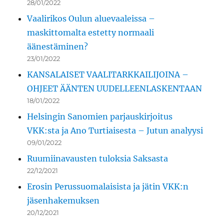
28/01/2022
Vaalirikos Oulun aluevaaleissa –
maskittomalta estetty normaali
äänestäminen?
23/01/2022
KANSALAISET VAALITARKKAILIJOINA –
OHJEET ÄÄNTEN UUDELLEENLASKENTAAN
18/01/2022
Helsingin Sanomien parjauskirjoitus
VKK:sta ja Ano Turtiaisesta – Jutun analyysi
09/01/2022
Ruumiinavausten tuloksia Saksasta
22/12/2021
Erosin Perussuomalaisista ja jätin VKK:n
jäsenhakemuksen
20/12/2021