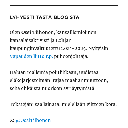
LYHYESTI TÄSTÄ BLOGISTA
Olen
Ossi Tiihonen
, kansallismielinen
kansalaisaktivisti ja Lohjan
kaupunginvaltuutettu 2021-2025. Nykyisin
Vapauden liitto r.p.
puheenjohtaja.
Haluan realismia politiikkaan, uudistaa
eläkejärjestelmän, rajaa maahanmuuttoon,
sekä ehkäistä nuorison syrjäytymistä.
Tekstejäni saa lainata, mielellään viitteen kera.
X:
@OssiTiihonen