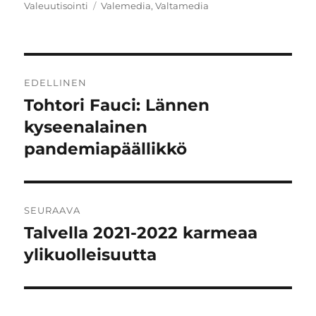
Avainsanat
Valeuutisointi
Valemedia
,
Valtamedia
Artikkelien
EDELLINEN
selaus
Tohtori Fauci: Lännen
Edellinen
artikkeli:
kyseenalainen
pandemiapäällikkö
SEURAAVA
Talvella 2021-2022 karmeaa
Seuraava
artikkeli:
ylikuolleisuutta