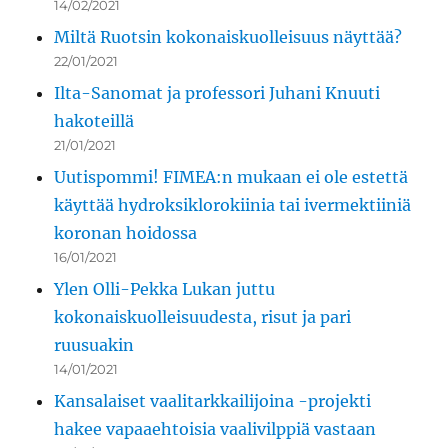
14/02/2021
Miltä Ruotsin kokonaiskuolleisuus näyttää?
22/01/2021
Ilta-Sanomat ja professori Juhani Knuuti
hakoteillä
21/01/2021
Uutispommi! FIMEA:n mukaan ei ole estettä
käyttää hydroksiklorokiinia tai ivermektiiniä
koronan hoidossa
16/01/2021
Ylen Olli-Pekka Lukan juttu
kokonaiskuolleisuudesta, risut ja pari
ruusuakin
14/01/2021
Kansalaiset vaalitarkkailijoina -projekti
hakee vapaaehtoisia vaalivilppiä vastaan