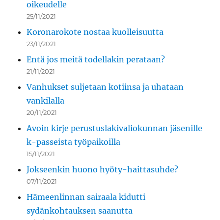
oikeudelle
25/11/2021
Koronarokote nostaa kuolleisuutta
23/11/2021
Entä jos meitä todellakin perataan?
21/11/2021
Vanhukset suljetaan kotiinsa ja uhataan
vankilalla
20/11/2021
Avoin kirje perustuslakivaliokunnan jäsenille
k-passeista työpaikoilla
15/11/2021
Jokseenkin huono hyöty-haittasuhde?
07/11/2021
Hämeenlinnan sairaala kidutti
sydänkohtauksen saanutta