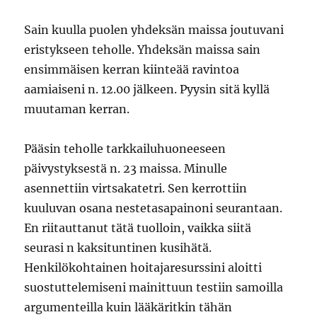
Sain kuulla puolen yhdeksän maissa joutuvani
eristykseen teholle. Yhdeksän maissa sain
ensimmäisen kerran kiinteää ravintoa
aamiaiseni n. 12.00 jälkeen. Pyysin sitä kyllä
muutaman kerran.
Pääsin teholle tarkkailuhuoneeseen
päivystyksestä n. 23 maissa. Minulle
asennettiin virtsakatetri. Sen kerrottiin
kuuluvan osana nestetasapainoni seurantaan.
En riitauttanut tätä tuolloin, vaikka siitä
seurasi n kaksituntinen kusihätä.
Henkilökohtainen hoitajaresurssini aloitti
suostuttelemiseni mainittuun testiin samoilla
argumenteilla kuin lääkäritkin tähän