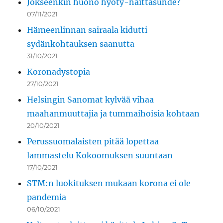
Jokseenkin huono hyöty-haittasuhde?
07/11/2021
Hämeenlinnan sairaala kidutti
sydänkohtauksen saanutta
31/10/2021
Koronadystopia
27/10/2021
Helsingin Sanomat kylvää vihaa
maahanmuuttajia ja tummaihoisia kohtaan
20/10/2021
Perussuomalaisten pitää lopettaa
lammastelu Kokoomuksen suuntaan
17/10/2021
STM:n luokituksen mukaan korona ei ole
pandemia
06/10/2021