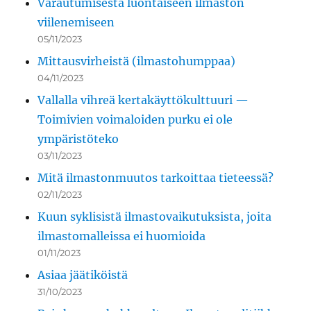
Varautumisesta luontaiseen ilmaston
viilenemiseen
05/11/2023
Mittausvirheistä (ilmastohumppaa)
04/11/2023
Vallalla vihreä kertakäyttökulttuuri —
Toimivien voimaloiden purku ei ole
ympäristöteko
03/11/2023
Mitä ilmastonmuutos tarkoittaa tieteessä?
02/11/2023
Kuun syklisistä ilmastovaikutuksista, joita
ilmastomalleissa ei huomioida
01/11/2023
Asiaa jäätiköistä
31/10/2023