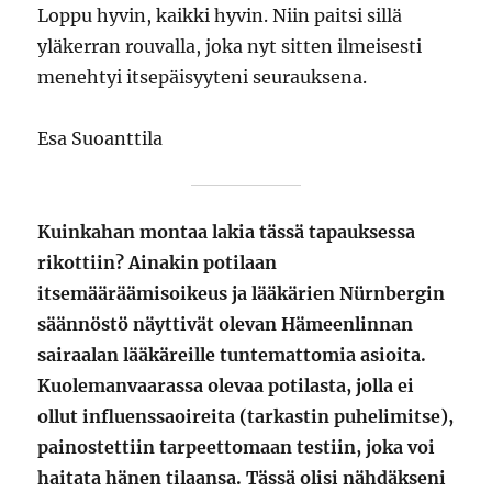
Loppu hyvin, kaikki hyvin. Niin paitsi sillä
yläkerran rouvalla, joka nyt sitten ilmeisesti
menehtyi itsepäisyyteni seurauksena.
Esa Suoanttila
Kuinkahan montaa lakia tässä tapauksessa
rikottiin? Ainakin potilaan
itsemääräämisoikeus ja lääkärien Nürnbergin
säännöstö näyttivät olevan Hämeenlinnan
sairaalan lääkäreille tuntemattomia asioita.
Kuolemanvaarassa olevaa potilasta, jolla ei
ollut influenssaoireita (tarkastin puhelimitse),
painostettiin tarpeettomaan testiin, joka voi
haitata hänen tilaansa. Tässä olisi nähdäkseni