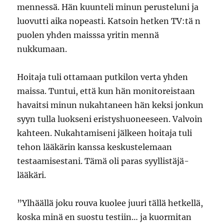
mennessä. Hän kuunteli minun perusteluni ja
luovutti aika nopeasti. Katsoin hetken TV:tä n
puolen yhden maisssa yritin mennä
nukkumaan.
Hoitaja tuli ottamaan putkilon verta yhden
maissa. Tuntui, että kun hän monitoreistaan
havaitsi minun nukahtaneen hän keksi jonkun
syyn tulla luokseni eristyshuoneeseen. Valvoin
kahteen. Nukahtamiseni jälkeen hoitaja tuli
tehon lääkärin kanssa keskustelemaan
testaamisestani. Tämä oli paras syyllistäjä-
lääkäri.
”Ylhäällä joku rouva kuolee juuri tällä hetkellä,
koska minä en suostu testiin… ja kuormitan