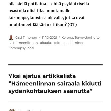
olla siellä potilaina – ehkä psykiatrisella
osastolla olisi tilaa muutamalle
koronapsykoosissa olevalle, jotka ovat
unohtaneet lääkärin etiikan? (OT)
Kirjoittaja
Julkaistu
Kategoriat
Ossi Tiihonen
31/10/2021
Korona
,
Terveydenhoito
Avainsanat
Hämeenlinnan sairaala
,
Hoidon epääminen
,
Koronapsykoosi
Yksi ajatus artikkelista
“Hämeenlinnan sairaala kidutti
sydänkohtauksen saanutta”