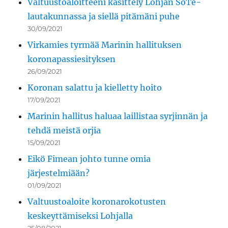
Valtuustoaloitteeni käsittely Lohjan SoTe-
lautakunnassa ja siellä pitämäni puhe
30/09/2021
Virkamies tyrmää Marinin hallituksen
koronapassiesityksen
26/09/2021
Koronan salattu ja kielletty hoito
17/09/2021
Marinin hallitus haluaa laillistaa syrjinnän ja
tehdä meistä orjia
15/09/2021
Eikö Fimean johto tunne omia
järjestelmiään?
01/09/2021
Valtuustoaloite koronarokotusten
keskeyttämiseksi Lohjalla