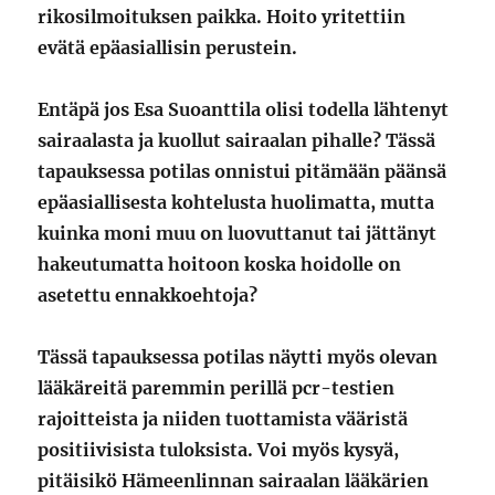
rikosilmoituksen paikka. Hoito yritettiin
evätä epäasiallisin perustein.
Entäpä jos Esa Suoanttila olisi todella lähtenyt
sairaalasta ja kuollut sairaalan pihalle? Tässä
tapauksessa potilas onnistui pitämään päänsä
epäasiallisesta kohtelusta huolimatta, mutta
kuinka moni muu on luovuttanut tai jättänyt
hakeutumatta hoitoon koska hoidolle on
asetettu ennakkoehtoja?
Tässä tapauksessa potilas näytti myös olevan
lääkäreitä paremmin perillä pcr-testien
rajoitteista ja niiden tuottamista vääristä
positiivisista tuloksista. Voi myös kysyä,
pitäisikö Hämeenlinnan sairaalan lääkärien