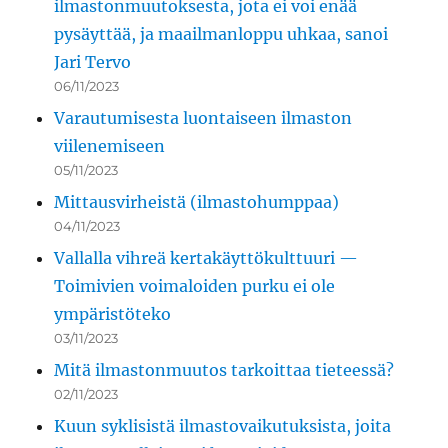
ilmastonmuutoksesta, jota ei voi enää
pysäyttää, ja maailmanloppu uhkaa, sanoi
Jari Tervo
06/11/2023
Varautumisesta luontaiseen ilmaston
viilenemiseen
05/11/2023
Mittausvirheistä (ilmastohumppaa)
04/11/2023
Vallalla vihreä kertakäyttökulttuuri —
Toimivien voimaloiden purku ei ole
ympäristöteko
03/11/2023
Mitä ilmastonmuutos tarkoittaa tieteessä?
02/11/2023
Kuun syklisistä ilmastovaikutuksista, joita