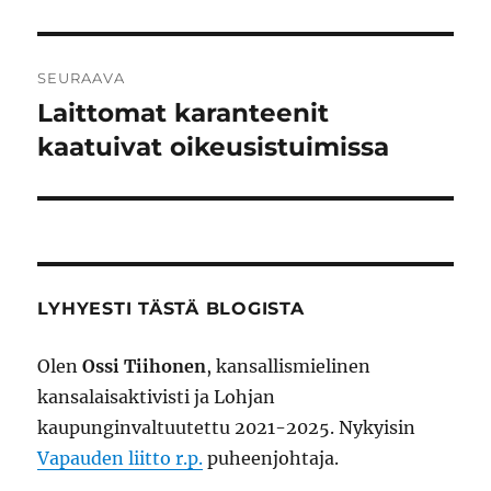
SEURAAVA
Laittomat karanteenit
Seuraava
artikkeli:
kaatuivat oikeusistuimissa
LYHYESTI TÄSTÄ BLOGISTA
Olen
Ossi Tiihonen
, kansallismielinen
kansalaisaktivisti ja Lohjan
kaupunginvaltuutettu 2021-2025. Nykyisin
Vapauden liitto r.p.
puheenjohtaja.