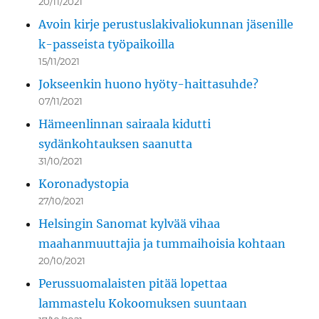
20/11/2021
Avoin kirje perustuslakivaliokunnan jäsenille
k-passeista työpaikoilla
15/11/2021
Jokseenkin huono hyöty-haittasuhde?
07/11/2021
Hämeenlinnan sairaala kidutti
sydänkohtauksen saanutta
31/10/2021
Koronadystopia
27/10/2021
Helsingin Sanomat kylvää vihaa
maahanmuuttajia ja tummaihoisia kohtaan
20/10/2021
Perussuomalaisten pitää lopettaa
lammastelu Kokoomuksen suuntaan