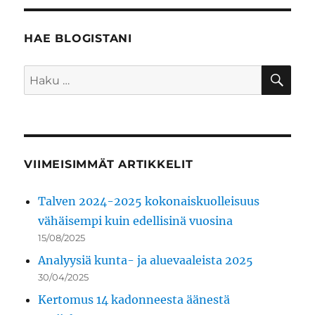
HAE BLOGISTANI
HA
Etsi:
VIIMEISIMMÄT ARTIKKELIT
Talven 2024-2025 kokonaiskuolleisuus
vähäisempi kuin edellisinä vuosina
15/08/2025
Analyysiä kunta- ja aluevaaleista 2025
30/04/2025
Kertomus 14 kadonneesta äänestä