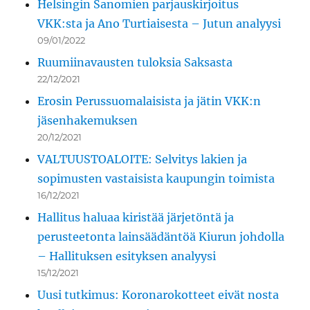
Helsingin Sanomien parjauskirjoitus
VKK:sta ja Ano Turtiaisesta – Jutun analyysi
09/01/2022
Ruumiinavausten tuloksia Saksasta
22/12/2021
Erosin Perussuomalaisista ja jätin VKK:n
jäsenhakemuksen
20/12/2021
VALTUUSTOALOITE: Selvitys lakien ja
sopimusten vastaisista kaupungin toimista
16/12/2021
Hallitus haluaa kiristää järjetöntä ja
perusteetonta lainsäädäntöä Kiurun johdolla
– Hallituksen esityksen analyysi
15/12/2021
Uusi tutkimus: Koronarokotteet eivät nosta