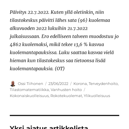
Päivitys 22.7.2022. Kuten yllä oletinkin, niin
tilastokeskus päivitti lähes sata (96) kuolemaa
alkuvuoden 2022 lukuihin 21.7.2022
julkaisussaan. Ero edelliseen talveen muodostuu jo
4862 kuolemaksi, mikä tekee 13,6 % kasvua
kuolemantapauksissa. Luku saattaa kasvaa vielä
hieman kun tilastokeskus saa tietoonsa lisää
kuolemantapauksia. (OT)
Kirjoittaja
Julkaistu
Kategoriat
Ossi Tiihonen
23/06/2022
Korona
,
Terveydenhoito
,
Avainsanat
Tilastomatematiikka
,
Vanhusten hoito
Kokonaiskuolleisuus
,
Rokotekuolemat
,
Ylikuolleisuus
Yksi ajatus artikkelista