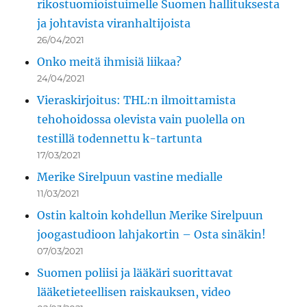
rikostuomioistuimelle Suomen hallituksesta
ja johtavista viranhaltijoista
26/04/2021
Onko meitä ihmisiä liikaa?
24/04/2021
Vieraskirjoitus: THL:n ilmoittamista
tehohoidossa olevista vain puolella on
testillä todennettu k-tartunta
17/03/2021
Merike Sirelpuun vastine medialle
11/03/2021
Ostin kaltoin kohdellun Merike Sirelpuun
joogastudioon lahjakortin – Osta sinäkin!
07/03/2021
Suomen poliisi ja lääkäri suorittavat
lääketieteellisen raiskauksen, video