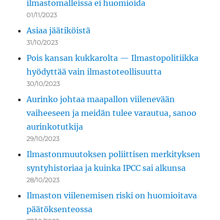
ilmastomalleissa ei huomioida
01/11/2023
Asiaa jäätiköistä
31/10/2023
Pois kansan kukkarolta — Ilmastopolitiikka
hyödyttää vain ilmastoteollisuutta
30/10/2023
Aurinko johtaa maapallon viilenevään
vaiheeseen ja meidän tulee varautua, sanoo
aurinkotutkija
29/10/2023
Ilmastonmuutoksen poliittisen merkityksen
syntyhistoriaa ja kuinka IPCC sai alkunsa
28/10/2023
Ilmaston viilenemisen riski on huomioitava
päätöksenteossa