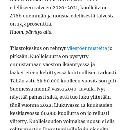
edelliseen talveen 2020-2021, kuolleita on
4766 enemmän ja nousua edellisestä talvesta
on 13,3 prosenttia.
Huom. päivitys alla.
Tilastokeskus on tehnyt
väestöennusteita
jo
pitkään. Kuolleisuutta on pystytty
ennustamaan väestön ikääntyessä ja
lääketieteen kehittyessä kohtuullisen tarkasti.
Tähän asti. Yli 60.000 kuolleen vuositason piti
Suomessa mennä vasta 2030-luvulla. Nyt
näyttää pahasti siltä, että tuo luku ylitetään
tänä vuonna 2022. Liukuvassa 12 kuukauden
keskiarvossa 60.000 kuollutta on jo reilusti
ylitetty. Kuolleisuuden voimakas nousu ei siis
selity väestön ikääntymisellä kuin pieneltä