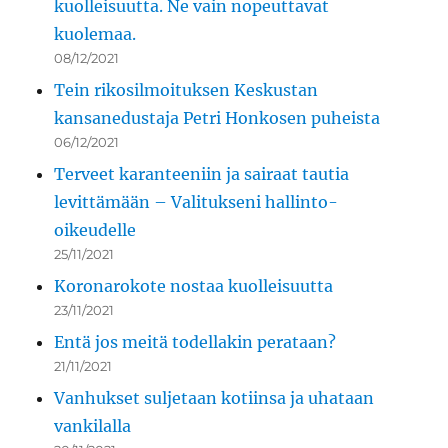
kuolleisuutta. Ne vain nopeuttavat
kuolemaa.
08/12/2021
Tein rikosilmoituksen Keskustan
kansanedustaja Petri Honkosen puheista
06/12/2021
Terveet karanteeniin ja sairaat tautia
levittämään – Valitukseni hallinto-
oikeudelle
25/11/2021
Koronarokote nostaa kuolleisuutta
23/11/2021
Entä jos meitä todellakin perataan?
21/11/2021
Vanhukset suljetaan kotiinsa ja uhataan
vankilalla