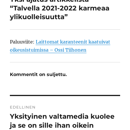
“Talvella 2021-2022 karmeaa
ylikuolleisuutta”
Paluuviite:
Laittomat karanteenit kaatuivat
oikeusistuimissa – Ossi Tiihonen
Kommentit on suljettu.
Artikkelien
EDELLINEN
selaus
Yksityinen valtamedia kuolee
Edellinen
artikkeli:
ja se on sille ihan oikein