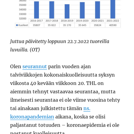
Juttua päivitetty loppuun 22.7.2022 tuoreilla
luvuilla. (OT)
Olen
seurannut
parin vuoden ajan
talviviikkojen kokonaiskuolleisuutta syksyn
viikosta 40 kevään viikkoon 20. THL on
aiemmin tehnyt vastaavaa seurantaa, mutta
ilmeisesti seurantaa ei ole viime vuosina tehty
tai ainakaan julkistettu tämän
ns.
koronapandemian
aikana, koska se olisi
paljastanut totuuden – koronaepidemia ei ole
nostanut kuolleisuutta.