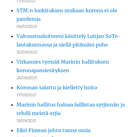
17/10/2021
STM:n luokituksen mukaan korona ei ole
pandemia
06/10/2021
Valtuustoaloitteeni käsittely Lohjan SoTe-
lautakunnassa ja siellä pitämäni puhe
30/09/2021
Virkamies tyrmää Marinin hallituksen
koronapassiesityksen
26/09/2021
Koronan salattu ja kielletty hoito
17/09/2021
Marinin hallitus haluaa laillistaa syrjinnän ja
tehdä meistä orjia
15/09/2021
Eikö Fimean johto tunne omia