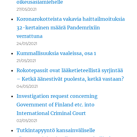
oikeusasiamiehelle
27/05/2021
Koronarokotteista vakavia haittailmoituksia
32-kertainen määrä Pandemrixiin
verrattuna
24/05/2021
Kummallisuuksia vaaleissa, osa 1
21/05/2021
Rokotepassit ovat lääketieteellistä syrjintää
– Ketkä äänestivät puolesta, ketkä vastaan?
04/05/2021
Investigation request concerning
Government of Finland etc. into
International Criminal Court
02/05/2021
Tutkintapyyntö kansainväliselle