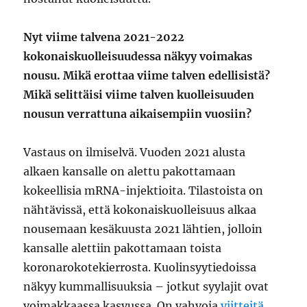
Nyt viime talvena 2021-2022
kokonaiskuolleisuudessa näkyy voimakas
nousu. Mikä erottaa viime talven edellisistä?
Mikä selittäisi viime talven kuolleisuuden
nousun verrattuna aikaisempiin vuosiin?
Vastaus on ilmiselvä. Vuoden 2021 alusta
alkaen kansalle on alettu pakottamaan
kokeellisia mRNA-injektioita. Tilastoista on
nähtävissä, että kokonaiskuolleisuus alkaa
nousemaan kesäkuusta 2021 lähtien, jolloin
kansalle alettiin pakottamaan toista
koronarokotekierrosta. Kuolinsyytiedoissa
näkyy kummallisuuksia – jotkut syylajit ovat
voimakkaassa kasvussa. On vahvoja
viitteitä