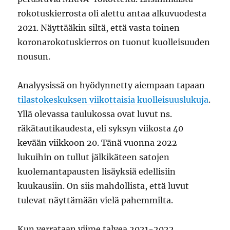
rokotuskierrosta oli alettu antaa alkuvuodesta
2021. Näyttääkin siltä, että vasta toinen
koronarokotuskierros on tuonut kuolleisuuden
nousun.
Analyysissä on hyödynnetty aiempaan tapaan
tilastokeskuksen viikottaisia kuolleisuuslukuja
.
Yllä olevassa taulukossa ovat luvut ns.
räkätautikaudesta, eli syksyn viikosta 40
kevään viikkoon 20. Tänä vuonna 2022
lukuihin on tullut jälkikäteen satojen
kuolemantapausten lisäyksiä edellisiin
kuukausiin. On siis mahdollista, että luvut
tulevat näyttämään vielä pahemmilta.
Kun verrataan viime talvea 2021-2022