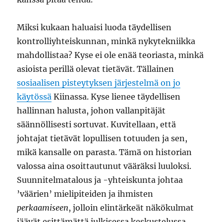
Miksi kukaan haluaisi luoda täydellisen
kontrolliyhteiskunnan, minkä nykytekniikka
mahdollistaa? Kyse ei ole enää teoriasta, minkä
asioista perillä olevat tietävät. Tällainen
sosiaalisen pisteytyksen järjestelmä on jo
käytössä
Kiinassa. Kyse lienee täydellisen
hallinnan halusta, johon vallanpitäjät
säännöllisesti sortuvat. Kuvitellaan, että
johtajat tietävät lopullisen totuuden ja sen,
mikä kansalle on parasta. Tämä on historian
valossa aina osoittautunut vääräksi luuloksi.
Suunnitelmatalous ja -yhteiskunta johtaa
’väärien’ mielipiteiden ja ihmisten
perkaamiseen
, jolloin elintärkeät näkökulmat
jäävät esittämättä julkisessa keskustelussa,