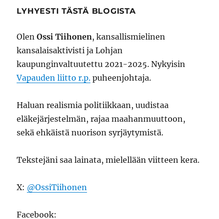
LYHYESTI TÄSTÄ BLOGISTA
Olen
Ossi Tiihonen
, kansallismielinen
kansalaisaktivisti ja Lohjan
kaupunginvaltuutettu 2021-2025. Nykyisin
Vapauden liitto r.p.
puheenjohtaja.
Haluan realismia politiikkaan, uudistaa
eläkejärjestelmän, rajaa maahanmuuttoon,
sekä ehkäistä nuorison syrjäytymistä.
Tekstejäni saa lainata, mielellään viitteen kera.
X:
@OssiTiihonen
Facebook: