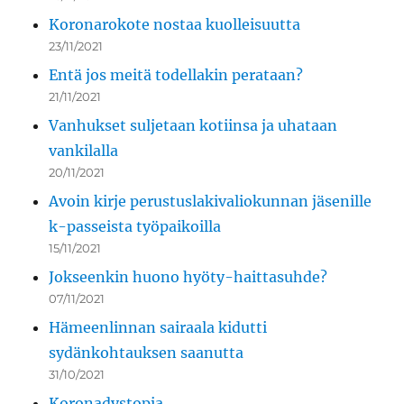
Koronarokote nostaa kuolleisuutta
23/11/2021
Entä jos meitä todellakin perataan?
21/11/2021
Vanhukset suljetaan kotiinsa ja uhataan
vankilalla
20/11/2021
Avoin kirje perustuslakivaliokunnan jäsenille
k-passeista työpaikoilla
15/11/2021
Jokseenkin huono hyöty-haittasuhde?
07/11/2021
Hämeenlinnan sairaala kidutti
sydänkohtauksen saanutta
31/10/2021
Koronadystopia