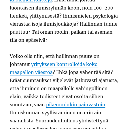
luontaisen ihmisryhmän koon, noin 100-200
henkeä, ylittymisestä? Ihmismielen psykologia
vierastaa isoja ihmisjoukkoja? Hallinnan tunne
puuttuu? Tai oman roolin, paikan tai aseman
tila on epäselvä?
Voiko olla niin, että hallinnan puute on
johtanut
yritykseen kontrolloida koko
maapallon väestöä
? Ehkä jopa vähentää sitä?
Eräät suuntaukset viljelevät jatkuvasti ajatusta,
että ihminen on maapallolle vahingollinen
eläin, vaikka todisteet eivät osoita siihen
suuntaan, vaan
pikemminkin päinvastoin
.
Ihmiskunnan syyllistäminen on erittäin
vaarallista. Suuruudenhulluus yhdistettynä
pelon ja syyllisyyden luomiseen voi johtaa