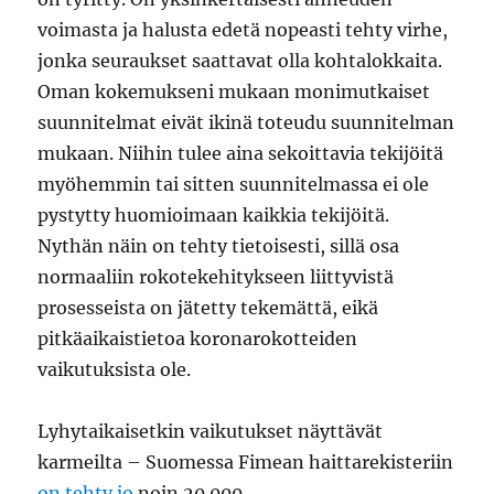
voimasta ja halusta edetä nopeasti tehty virhe,
jonka seuraukset saattavat olla kohtalokkaita.
Oman kokemukseni mukaan monimutkaiset
suunnitelmat eivät ikinä toteudu suunnitelman
mukaan. Niihin tulee aina sekoittavia tekijöitä
myöhemmin tai sitten suunnitelmassa ei ole
pystytty huomioimaan kaikkia tekijöitä.
Nythän näin on tehty tietoisesti, sillä osa
normaaliin rokotekehitykseen liittyvistä
prosesseista on jätetty tekemättä, eikä
pitkäaikaistietoa koronarokotteiden
vaikutuksista ole.
Lyhytaikaisetkin vaikutukset näyttävät
karmeilta – Suomessa Fimean haittarekisteriin
on tehty jo
noin 20.000