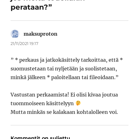
perataan?”
maksuproton
sanoo:
21/11/2021 19:17
” * perkaus ja jatkokäsittely tarkoittaa, että *
suomustetaan tai nyljetään ja suolistetaan,
minkä jälkeen * paloitellaan tai fileoidaan.”
Vastustan perkaamista! Ei olisi kivaa joutua
tuommoiseen käsittelyyn
Mutta minkäs se kalakaan kohtalolleen voi.
Kommentit on suljettu.