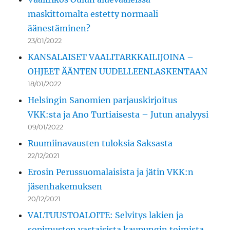
maskittomalta estetty normaali
äänestäminen?
23/01/2022
KANSALAISET VAALITARKKAILIJOINA –
OHJEET ÄÄNTEN UUDELLEENLASKENTAAN
18/01/2022
Helsingin Sanomien parjauskirjoitus
VKK:sta ja Ano Turtiaisesta – Jutun analyysi
09/01/2022
Ruumiinavausten tuloksia Saksasta
22/12/2021
Erosin Perussuomalaisista ja jätin VKK:n
jäsenhakemuksen
20/12/2021
VALTUUSTOALOITE: Selvitys lakien ja
sopimusten vastaisista kaupungin toimista