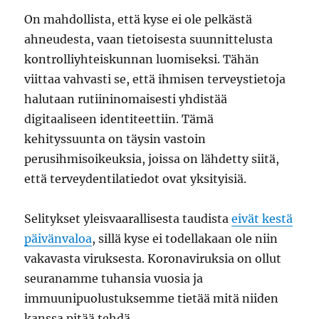
On mahdollista, että kyse ei ole pelkästä
ahneudesta, vaan tietoisesta suunnittelusta
kontrolliyhteiskunnan luomiseksi. Tähän
viittaa vahvasti se, että ihmisen terveystietoja
halutaan rutiininomaisesti yhdistää
digitaaliseen identiteettiin. Tämä
kehityssuunta on täysin vastoin
perusihmisoikeuksia, joissa on lähdetty siitä,
että terveydentilatiedot ovat yksityisiä.
Selitykset yleisvaarallisesta taudista
eivät kestä
päivänvaloa
, sillä kyse ei todellakaan ole niin
vakavasta viruksesta. Koronaviruksia on ollut
seuranamme tuhansia vuosia ja
immuunipuolustuksemme tietää mitä niiden
kanssa pitää tehdä.