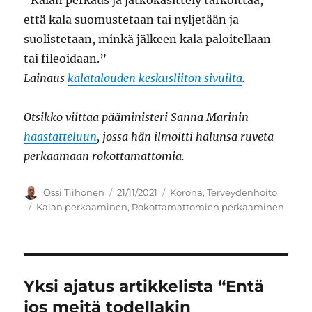
että kala suomustetaan tai nyljetään ja
suolistetaan, minkä jälkeen kala paloitellaan
tai fileoidaan.”
Lainaus
kalatalouden keskusliiton sivuilta
.
Otsikko viittaa pääministeri Sanna Marinin
haastatteluun
, jossa hän ilmoitti halunsa ruveta
perkaamaan rokottamattomia.
Kirjoittaja
Julkaistu
Kategoriat
Ossi Tiihonen
21/11/2021
Korona
,
Terveydenhoito
Avainsanat
Kalan perkaaminen
,
Rokottamattomien perkaaminen
Yksi ajatus artikkelista “Entä
jos meitä todellakin