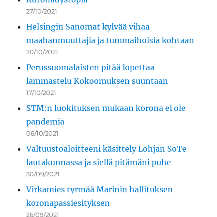
27/10/2021
Helsingin Sanomat kylvää vihaa
maahanmuuttajia ja tummaihoisia kohtaan
20/10/2021
Perussuomalaisten pitää lopettaa
lammastelu Kokoomuksen suuntaan
17/10/2021
STM:n luokituksen mukaan korona ei ole
pandemia
06/10/2021
Valtuustoaloitteeni käsittely Lohjan SoTe-
lautakunnassa ja siellä pitämäni puhe
30/09/2021
Virkamies tyrmää Marinin hallituksen
koronapassiesityksen
26/09/2021