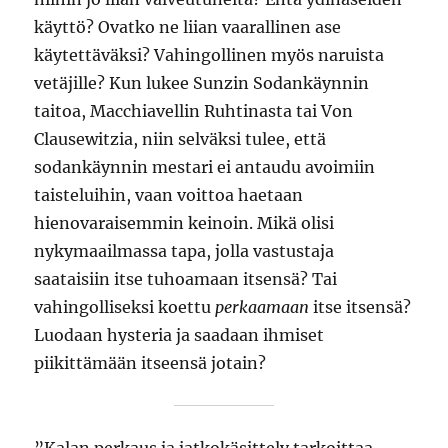
käyttö? Ovatko ne liian vaarallinen ase
käytettäväksi? Vahingollinen myös naruista
vetäjille? Kun lukee Sunzin Sodankäynnin
taitoa, Macchiavellin Ruhtinasta tai Von
Clausewitzia, niin selväksi tulee, että
sodankäynnin mestari ei antaudu avoimiin
taisteluihin, vaan voittoa haetaan
hienovaraisemmin keinoin. Mikä olisi
nykymaailmassa tapa, jolla vastustaja
saataisiin itse tuhoamaan itsensä? Tai
vahingolliseksi koettu
perkaamaan
itse itsensä?
Luodaan hysteria ja saadaan ihmiset
piikittämään itseensä jotain?
”Kalan perkaus ja jatkokäsittely tarkoittaa,