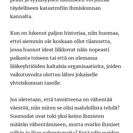
täydelliseen katastrofiin ihmiskunnan
kannalta.
Kun on lukenut paljon historiaa, niin huomaa,
ettei aiemmin ole koskaan ollut tilannetta,
jossa huonot ideat liikkuvat näin nopeasti
paikasta toiseen tai että on olemassa
lääkeyhtiöiden kaltaisia organisaatioita, joiden
vaikutusvalta ulottuu lähes jokaiselle
yhteiskunnan tasolle.
Jos oletetaan, että tavoitteena on vähentää
väestöä, niin miten se olisi mahdollista tehdä?
Suursodat ovat toki yksi keino ihmisten
määrän vähentämiseen, mutta ovatko ihmiset
niihin jo liian valveutuneita? Entä ydinaseiden