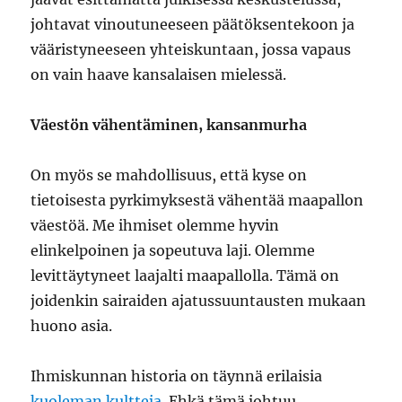
johtavat vinoutuneeseen päätöksentekoon ja
vääristyneeseen yhteiskuntaan, jossa vapaus
on vain haave kansalaisen mielessä.
Väestön vähentäminen, kansanmurha
On myös se mahdollisuus, että kyse on
tietoisesta pyrkimyksestä vähentää maapallon
väestöä. Me ihmiset olemme hyvin
elinkelpoinen ja sopeutuva laji. Olemme
levittäytyneet laajalti maapallolla. Tämä on
joidenkin sairaiden ajatussuuntausten mukaan
huono asia.
Ihmiskunnan historia on täynnä erilaisia
kuoleman kultteja
. Ehkä tämä johtuu