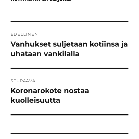
Artikkelien
EDELLINEN
selaus
Vanhukset suljetaan kotiinsa ja
Edellinen
artikkeli:
uhataan vankilalla
SEURAAVA
Koronarokote nostaa
Seuraava
artikkeli:
kuolleisuutta