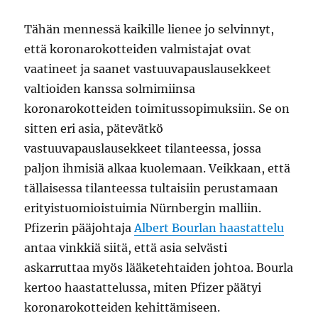
Tähän mennessä kaikille lienee jo selvinnyt,
että koronarokotteiden valmistajat ovat
vaatineet ja saanet vastuuvapauslausekkeet
valtioiden kanssa solmimiinsa
koronarokotteiden toimitussopimuksiin. Se on
sitten eri asia, pätevätkö
vastuuvapauslausekkeet tilanteessa, jossa
paljon ihmisiä alkaa kuolemaan. Veikkaan, että
tällaisessa tilanteessa tultaisiin perustamaan
erityistuomioistuimia Nürnbergin malliin.
Pfizerin pääjohtaja
Albert Bourlan haastattelu
antaa vinkkiä siitä, että asia selvästi
askarruttaa myös lääketehtaiden johtoa. Bourla
kertoo haastattelussa, miten Pfizer päätyi
koronarokotteiden kehittämiseen.