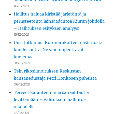
16/12/2021
Hallitus haluaa kiristää järjetöntä ja
perusteetonta lainsäädäntöä Kiurun johdolla
– Hallituksen esityksen analyysi
15/12/2021
Uusi tutkimus: Koronarokotteet eivät nosta
kuolleisuutta. Ne vain nopeuttavat
kuolemaa.
08/12/2021
Tein rikosilmoituksen Keskustan
kansanedustaja Petri Honkosen puheista
06/12/2021
Terveet karanteeniin ja sairaat tautia
levittämään – Valitukseni hallinto-
oikeudelle
25/11/2021