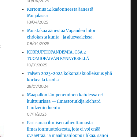
30/04/2025
Kertomus 14 kadonneesta äänestä
Muijalassa
18/04/2025
Muistakaa äänestää Vapauden liiton
ehdokasta kunta- ja aluevaaleissa!
08/04/2025
a
KORRUPTIOPANDEMIA, OSA 2 –
TUOMIOPÄIVÄN KYNNYKSELLÄ
10/01/2025
Talven 2023-2024 kokonaiskuolleisuus yhä
korkealla tasolla
29/07/2024
Maapallon lämpeneminen kahdessa eri
kulttuurissa — Ilmastotutkija Richard
Lindzenin luento
07/11/2023
Pari sanaa ihmisen aiheuttamasta
ilmastonmuutoksesta, jota ei voi enää
pysäyttää, ja maailmanloppu uhkaa, sanoi