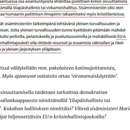
stissä väläytellään mm. pakolaisten kotimajoittamista,
a. Myös ajoneuvot voitaisiin ottaa ’viranomaiskäyttöön’.
in sivuuttamisella taidetaan tarkoittaa demokratian
allankaappausta nimittämällä ’tilapäishallinto tai
’. Kukahan hallituksen nimittäisi? Vihreä sisäministeri Mari
jat hiljennettäisiin EU:n kriisinhallintajoukoilla?