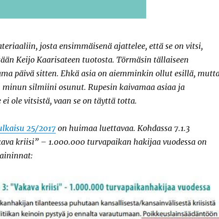
eriaaliin, josta ensimmäisenä ajattelee, että se on vitsi,
tään Keijo Kaarisateen tuotosta. Törmäsin tällaiseen
ma päivä sitten. Ehkä asia on aiemminkin ollut esillä, mutt
n minun silmiini osunut. Rupesin kaivamaa asiaa ja
 ei ole vitsistä, vaan se on täyttä totta.
ulkaisu 25/2017
on huimaa luettavaa. Kohdassa 7.1.3
ava kriisi” – 1.000.000 turvapaikan hakijaa vuodessa on
aininnat: