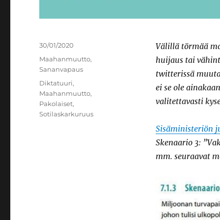
Julkaistu
30/01/2020
Välillä törmää mat
Kategoriat
Maahanmuutto
,
huijaus tai vähin
Sananvapaus
twitterissä muuta
Avainsanat
Diktatuuri
,
ei se ole ainakaa
Maahanmuutto
,
valitettavasti kyse
Pakolaiset
,
Sotilaskarkuruus
Sisäministeriön j
Skenaario 3: ”Vak
mm. seuraavat m