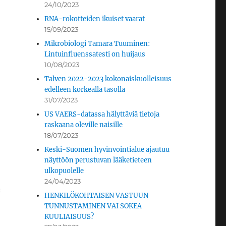
24/10/2023
RNA-rokotteiden ikuiset vaarat
15/09/2023
Mikrobiologi Tamara Tuuminen:
Lintuinfluenssatesti on huijaus
10/08/2023
Talven 2022-2023 kokonaiskuolleisuus
edelleen korkealla tasolla
31/07/2023
US VAERS-datassa hälyttäviä tietoja
raskaana oleville naisille
18/07/2023
Keski-Suomen hyvinvointialue ajautuu
näyttöön perustuvan lääketieteen
ulkopuolelle
24/04/2023
HENKILÖKOHTAISEN VASTUUN
TUNNUSTAMINEN VAI SOKEA
KUULIAISUUS?