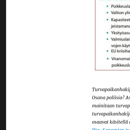
Turvapaikanhakij
Osana poliisia? A
mainitaan turvap
turvapaikanhakijo
osaavat käsitellä 
Ilta-Sanomien ju