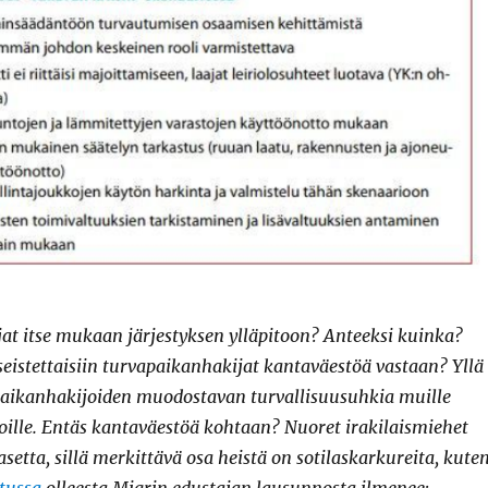
at itse mukaan järjestyksen ylläpitoon? Anteeksi kuinka?
seistettaisiin turvapaikanhakijat kantaväestöä vastaan? Yllä
aikanhakijoiden muodostavan turvallisuusuhkia muille
ille. Entäs kantaväestöä kohtaan? Nuoret irakilaismiehet
asetta, sillä merkittävä osa heistä on sotilaskarkureita, kute
tussa
olleesta Migrin edustajan lausunnosta ilmenee: