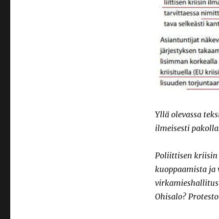
Yllä olevassa tek
ilmeisesti pakoll
Poliittisen kriis
kuoppaamista ja v
virkamieshallitus
Ohisalo? Protestoi