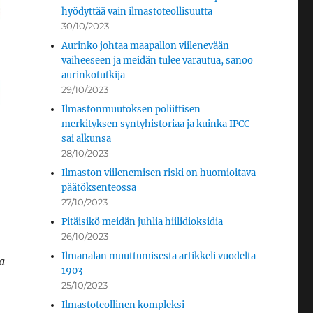
hyödyttää vain ilmastoteollisuutta
30/10/2023
Aurinko johtaa maapallon viilenevään
vaiheeseen ja meidän tulee varautua, sanoo
aurinkotutkija
29/10/2023
Ilmastonmuutoksen poliittisen
merkityksen syntyhistoriaa ja kuinka IPCC
sai alkunsa
28/10/2023
Ilmaston viilenemisen riski on huomioitava
päätöksenteossa
27/10/2023
Pitäisikö meidän juhlia hiilidioksidia
26/10/2023
Ilmanalan muuttumisesta artikkeli vuodelta
a
1903
25/10/2023
Ilmastoteollinen kompleksi