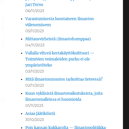
Jari Tervo
06/11/2023
Varautumisesta luontaiseen ilmaston
viilenemiseen
05/11/2023
Mittausvirheistä (ilmastohumppaa)
04/11/2023
Vallalla vihreä kertakäyttökulttuuri —
Toimivien voimaloiden purku ei ole
ympäristöteko
03/11/2023
Mitä ilmastonmuutos tarkoittaa tieteessä?
02/11/2023
Kuun syklisistä ilmastovaikutuksista, joita
ilmastomalleissa ei huomioida
01/11/2023
Asiaa jäätiköistä
31/10/2023
Pois kansan kukkarolta — Ilmastopolitiikka