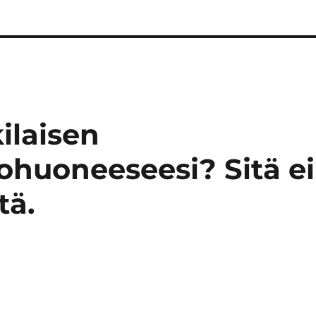
kilaisen
lohuoneeseesi? Sitä ei
tä.