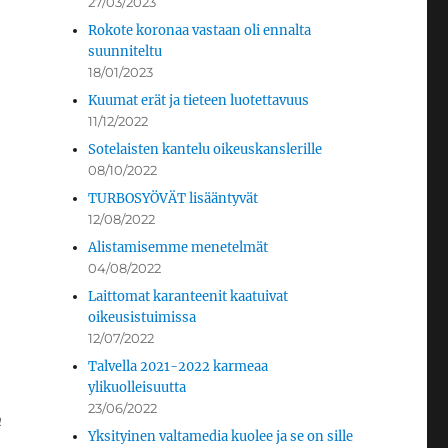
27/03/2023
Rokote koronaa vastaan oli ennalta
suunniteltu
18/01/2023
Kuumat erät ja tieteen luotettavuus
11/12/2022
Sotelaisten kantelu oikeuskanslerille
08/10/2022
TURBOSYÖVÄT lisääntyvät
12/08/2022
Alistamisemme menetelmät
04/08/2022
Laittomat karanteenit kaatuivat
oikeusistuimissa
12/07/2022
Talvella 2021-2022 karmeaa
ylikuolleisuutta
23/06/2022
n
Yksityinen valtamedia kuolee ja se on sille