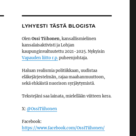
LYHYESTI TÄSTÄ BLOGISTA
Olen
Ossi Tiihonen
, kansallismielinen
kansalaisaktivisti ja Lohjan
kaupunginvaltuutettu 2021-2025. Nykyisin
Vapauden liitto r.p.
puheenjohtaja.
Haluan realismia politiikkaan, uudistaa
eläkejärjestelmän, rajaa maahanmuuttoon,
sekä ehkäistä nuorison syrjäytymistä.
Tekstejäni saa lainata, mielellään viitteen kera.
X:
@OssiTiihonen
Facebook:
https://www.facebook.com/OssiTiihonen/