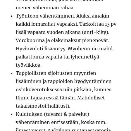
menee vähemmän rahaa.
Työnteon vähentäminen. Aluksi ainakin
kaikki lomarahat vapaaksi. Tarkoittaa 13 pv
lisää vapaata vuoden aikana (anti-kiky).
Verokuorma ja eläkemaksut pienenevät.
Hyvinvointi lisääntyy. Myöhemmin mahd.
palkattomia vapaita tai lyhennettyä
työviikkoa.
Tappiollisten sijoitusten myyntien
lisääminen ja tappioiden hyödyntäminen
osinkoverotuksessa niin pitkään, kunnes
Rinne tajuaa estää tämän. Mahdolliset
takaisinostot hallitusti.
Kulutuksen (tavarat & palvelut)
vähentäminen entisestään, koska mm.
ilmastoverot. Nykyinen ruutanastrategia