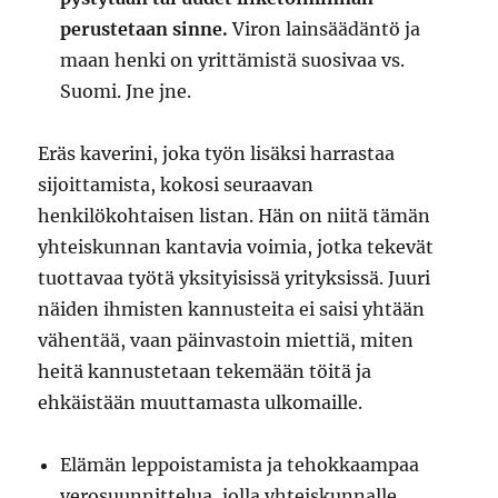
perustetaan sinne.
Viron lainsäädäntö ja
maan henki on yrittämistä suosivaa vs.
Suomi. Jne jne.
Eräs kaverini, joka työn lisäksi harrastaa
sijoittamista, kokosi seuraavan
henkilökohtaisen listan. Hän on niitä tämän
yhteiskunnan kantavia voimia, jotka tekevät
tuottavaa työtä yksityisissä yrityksissä. Juuri
näiden ihmisten kannusteita ei saisi yhtään
vähentää, vaan päinvastoin miettiä, miten
heitä kannustetaan tekemään töitä ja
ehkäistään muuttamasta ulkomaille.
Elämän leppoistamista ja tehokkaampaa
verosuunnittelua, jolla yhteiskunnalle