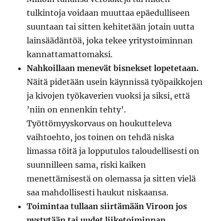
tulkintoja voidaan muuttaa epäedulliseen
suuntaan tai sitten kehitetään jotain uutta
lainsäädäntöä, joka tekee yritystoiminnan
kannattamattomaksi.
Nahkoillaan menevät bisnekset lopetetaan.
Näitä pidetään usein käynnissä työpaikkojen
ja kivojen työkaverien vuoksi ja siksi, että
’niin on ennenkin tehty’.
Työttömyyskorvaus on houkutteleva
vaihtoehto, jos toinen on tehdä niska
limassa töitä ja lopputulos taloudellisesti on
suunnilleen sama, riski kaiken
menettämisestä on olemassa ja sitten vielä
saa mahdollisesti haukut niskaansa.
Toimintaa tullaan siirtämään Viroon jos
pystytään tai uudet liiketoiminnan