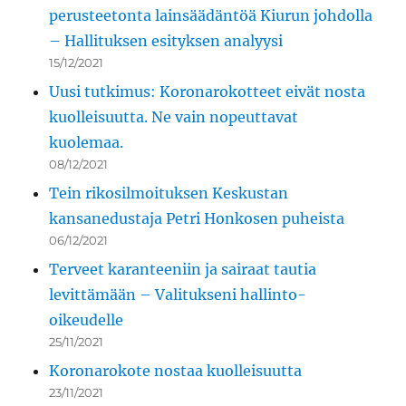
perusteetonta lainsäädäntöä Kiurun johdolla
– Hallituksen esityksen analyysi
15/12/2021
Uusi tutkimus: Koronarokotteet eivät nosta
kuolleisuutta. Ne vain nopeuttavat
kuolemaa.
08/12/2021
Tein rikosilmoituksen Keskustan
kansanedustaja Petri Honkosen puheista
06/12/2021
Terveet karanteeniin ja sairaat tautia
levittämään – Valitukseni hallinto-
oikeudelle
25/11/2021
Koronarokote nostaa kuolleisuutta
23/11/2021