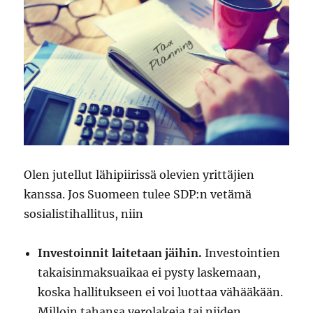
Olen jutellut lähipiirissä olevien yrittäjien
kanssa. Jos Suomeen tulee SDP:n vetämä
sosialistihallitus, niin
Investoinnit laitetaan jäihin.
Investointien
takaisinmaksuaikaa ei pysty laskemaan,
koska hallitukseen ei voi luottaa vähääkään.
Milloin tahansa verolakeja tai niiden