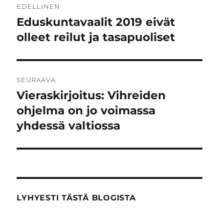
EDELLINEN
selaus
Eduskuntavaalit 2019 eivät
Edellinen
artikkeli:
olleet reilut ja tasapuoliset
SEURAAVA
Vieraskirjoitus: Vihreiden
Seuraava
artikkeli:
ohjelma on jo voimassa
yhdessä valtiossa
LYHYESTI TÄSTÄ BLOGISTA