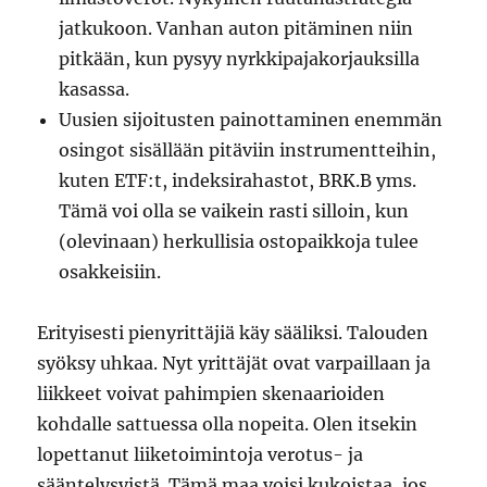
jatkukoon. Vanhan auton pitäminen niin
pitkään, kun pysyy nyrkkipajakorjauksilla
kasassa.
Uusien sijoitusten painottaminen enemmän
osingot sisällään pitäviin instrumentteihin,
kuten ETF:t, indeksirahastot, BRK.B yms.
Tämä voi olla se vaikein rasti silloin, kun
(olevinaan) herkullisia ostopaikkoja tulee
osakkeisiin.
Erityisesti pienyrittäjiä käy sääliksi. Talouden
syöksy uhkaa. Nyt yrittäjät ovat varpaillaan ja
liikkeet voivat pahimpien skenaarioiden
kohdalle sattuessa olla nopeita. Olen itsekin
lopettanut liiketoimintoja verotus- ja
sääntelysyistä. Tämä maa voisi kukoistaa, jos