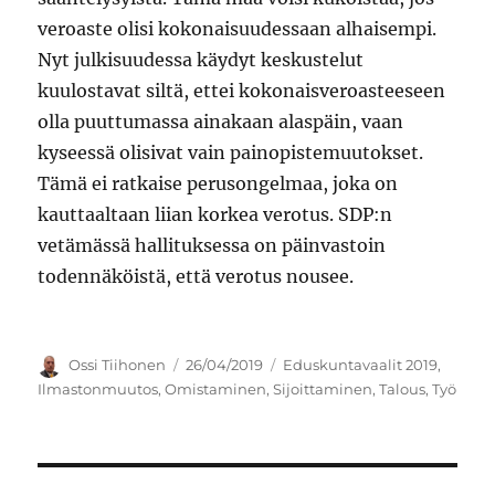
veroaste olisi kokonaisuudessaan alhaisempi.
Nyt julkisuudessa käydyt keskustelut
kuulostavat siltä, ettei kokonaisveroasteeseen
olla puuttumassa ainakaan alaspäin, vaan
kyseessä olisivat vain painopistemuutokset.
Tämä ei ratkaise perusongelmaa, joka on
kauttaaltaan liian korkea verotus. SDP:n
vetämässä hallituksessa on päinvastoin
todennäköistä, että verotus nousee.
Kirjoittaja
Julkaistu
Kategoriat
Ossi Tiihonen
26/04/2019
Eduskuntavaalit 2019
,
Ilmastonmuutos
,
Omistaminen
,
Sijoittaminen
,
Talous
,
Työ
Artikkelien