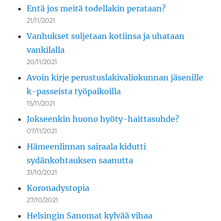
Entä jos meitä todellakin perataan?
21/11/2021
Vanhukset suljetaan kotiinsa ja uhataan
vankilalla
20/11/2021
Avoin kirje perustuslakivaliokunnan jäsenille
k-passeista työpaikoilla
15/11/2021
Jokseenkin huono hyöty-haittasuhde?
07/11/2021
Hämeenlinnan sairaala kidutti
sydänkohtauksen saanutta
31/10/2021
Koronadystopia
27/10/2021
Helsingin Sanomat kylvää vihaa