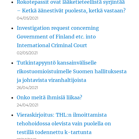
Rokotepassit ovat lääketieteellistä syrjintää
– Ketkä äänestivät puolesta, ketkä vastaan?
04/05/2021
Investigation request concerning
Government of Finland etc. into
International Criminal Court
02/05/2021
Tutkintapyyntö kansainväliselle
rikostuomioistuimelle Suomen hallituksesta
ja johtavista viranhaltijoista
26/04/2021
Onko meitä ihmisiä liikaa?
24/04/2021
Vieraskirjoitus: THL:n ilmoittamista
tehohoidossa olevista vain puolella on
testillä todennettu k-tartunta