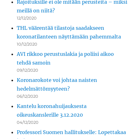
Rajoituksille ei ole mitään perusteita – miksi
meillä on niitä?
12/12/2020
THL väärentää tilastoja saadakseen
koronatilanteen näyttämään pahemmalta
10/12/2020
AVI rikkoo perustuslakia ja poliisi aikoo
tehdä samoin
09/12/2020
Koronarokote voi johtaa naisten
hedelmättömyyteen?
06/12/2020
Kantelu koronahuijauksesta
oikeuskanslerille 3.12.2020
04/12/2020
Professori Suomen hallitukselle: Lopettakaa