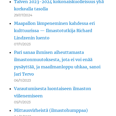
Talven 2023-2024 kokonaiskuolleisuus yhä
korkealla tasolla
29/07/2024
Maapallon lämpeneminen kahdessa eri
kulttuurissa — Ilmastotutkija Richard
Lindzenin luento
07/11/2023
Pari sanaa ihmisen aiheuttamasta
ilmastonmuutoksesta, jota ei voi enää
pysäyttää, ja maailmanloppu uhkaa, sanoi
Jari Tervo
06/11/2023
Varautumisesta luontaiseen ilmaston
viilenemiseen
05/11/2023
Mittausvirheistä (ilmastohumppaa)