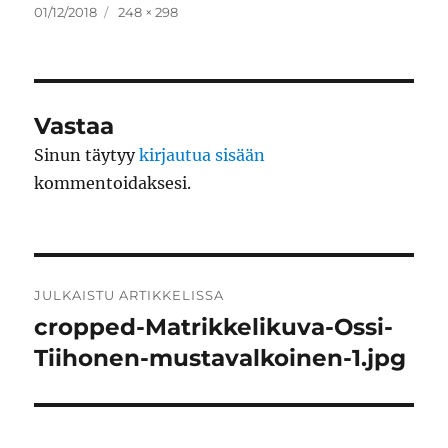
Julkaistu
Täysikokoinen
01/12/2018
248 × 298
Vastaa
Sinun täytyy
kirjautua sisään
kommentoidaksesi.
Artikkelien
JULKAISTU ARTIKKELISSA
selaus
cropped-Matrikkelikuva-Ossi-
Tiihonen-mustavalkoinen-1.jpg