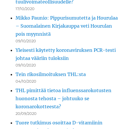
tuulivoimateollisuudelle?
17/10/2020
Mikko Paunio: Pippurisumutetta ja Hourulaa
– Suomalainen Kirjakauppa veti Hourulan
pois myynnistä
09/10/2020
Yleisesti käytetty koronaviruksen PCR-testi
johtaa vääriin tuloksiin
09/10/2020
Tein rikosilmoituksen THL:sta
04/10/2020
THL pimittää tietoa influenssarokotusten
huonosta tehosta – johtuuko se
koronarokotteesta?
20/09/2020
Tuore tutkimus osoittaa D-vitamiinin