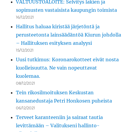
VALTUUSTOALOITE: Selvitys lakien ja
sopimusten vastaisista kaupungin toimista
16/12/2021
Hallitus haluaa kiristää järjetöntä ja
perusteetonta lainsäädäntöä Kiurun johdolla
– Hallituksen esityksen analyysi
15/12/2021
Uusi tutkimus: Koronarokotteet eivät nosta
kuolleisuutta. Ne vain nopeuttavat
kuolemaa.
08/12/2021
Tein rikosilmoituksen Keskustan
kansanedustaja Petri Honkosen puheista
06/12/2021
Terveet karanteeniin ja sairaat tautia
levittämään – Valitukseni hallinto-