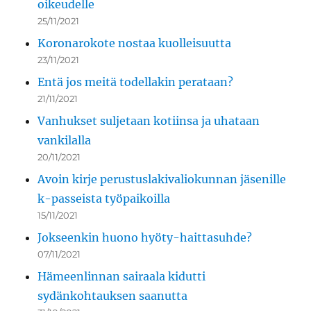
oikeudelle
25/11/2021
Koronarokote nostaa kuolleisuutta
23/11/2021
Entä jos meitä todellakin perataan?
21/11/2021
Vanhukset suljetaan kotiinsa ja uhataan
vankilalla
20/11/2021
Avoin kirje perustuslakivaliokunnan jäsenille
k-passeista työpaikoilla
15/11/2021
Jokseenkin huono hyöty-haittasuhde?
07/11/2021
Hämeenlinnan sairaala kidutti
sydänkohtauksen saanutta