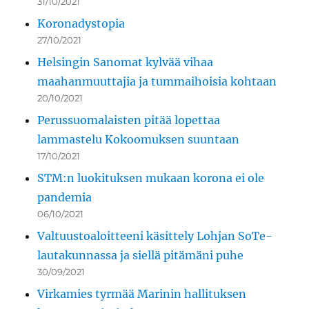
31/10/2021
Koronadystopia
27/10/2021
Helsingin Sanomat kylvää vihaa
maahanmuuttajia ja tummaihoisia kohtaan
20/10/2021
Perussuomalaisten pitää lopettaa
lammastelu Kokoomuksen suuntaan
17/10/2021
STM:n luokituksen mukaan korona ei ole
pandemia
06/10/2021
Valtuustoaloitteeni käsittely Lohjan SoTe-
lautakunnassa ja siellä pitämäni puhe
30/09/2021
Virkamies tyrmää Marinin hallituksen