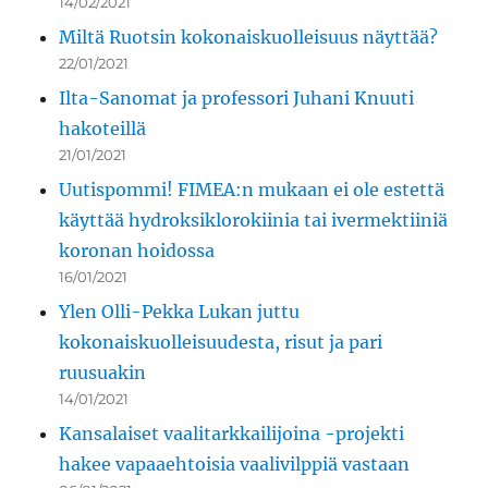
14/02/2021
Miltä Ruotsin kokonaiskuolleisuus näyttää?
22/01/2021
Ilta-Sanomat ja professori Juhani Knuuti
hakoteillä
21/01/2021
Uutispommi! FIMEA:n mukaan ei ole estettä
käyttää hydroksiklorokiinia tai ivermektiiniä
koronan hoidossa
16/01/2021
Ylen Olli-Pekka Lukan juttu
kokonaiskuolleisuudesta, risut ja pari
ruusuakin
14/01/2021
Kansalaiset vaalitarkkailijoina -projekti
hakee vapaaehtoisia vaalivilppiä vastaan