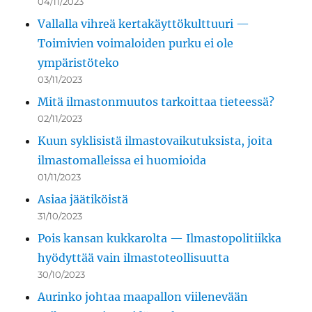
04/11/2023
Vallalla vihreä kertakäyttökulttuuri —
Toimivien voimaloiden purku ei ole
ympäristöteko
03/11/2023
Mitä ilmastonmuutos tarkoittaa tieteessä?
02/11/2023
Kuun syklisistä ilmastovaikutuksista, joita
ilmastomalleissa ei huomioida
01/11/2023
Asiaa jäätiköistä
31/10/2023
Pois kansan kukkarolta — Ilmastopolitiikka
hyödyttää vain ilmastoteollisuutta
30/10/2023
Aurinko johtaa maapallon viilenevään