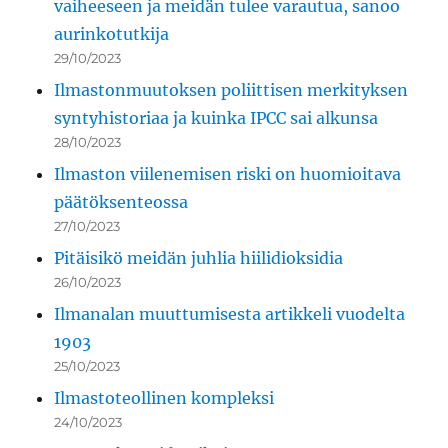
vaiheeseen ja meidän tulee varautua, sanoo
aurinkotutkija
29/10/2023
Ilmastonmuutoksen poliittisen merkityksen
syntyhistoriaa ja kuinka IPCC sai alkunsa
28/10/2023
Ilmaston viilenemisen riski on huomioitava
päätöksenteossa
27/10/2023
Pitäisikö meidän juhlia hiilidioksidia
26/10/2023
Ilmanalan muuttumisesta artikkeli vuodelta
1903
25/10/2023
Ilmastoteollinen kompleksi
24/10/2023