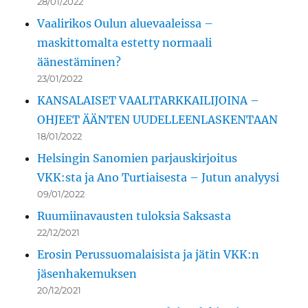
28/01/2022
Vaalirikos Oulun aluevaaleissa –
maskittomalta estetty normaali
äänestäminen?
23/01/2022
KANSALAISET VAALITARKKAILIJOINA –
OHJEET ÄÄNTEN UUDELLEENLASKENTAAN
18/01/2022
Helsingin Sanomien parjauskirjoitus
VKK:sta ja Ano Turtiaisesta – Jutun analyysi
09/01/2022
Ruumiinavausten tuloksia Saksasta
22/12/2021
Erosin Perussuomalaisista ja jätin VKK:n
jäsenhakemuksen
20/12/2021