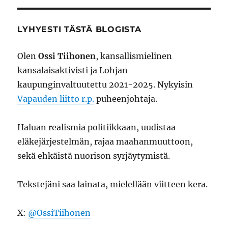
LYHYESTI TÄSTÄ BLOGISTA
Olen
Ossi Tiihonen
, kansallismielinen
kansalaisaktivisti ja Lohjan
kaupunginvaltuutettu 2021-2025. Nykyisin
Vapauden liitto r.p.
puheenjohtaja.
Haluan realismia politiikkaan, uudistaa
eläkejärjestelmän, rajaa maahanmuuttoon,
sekä ehkäistä nuorison syrjäytymistä.
Tekstejäni saa lainata, mielellään viitteen kera.
X:
@OssiTiihonen