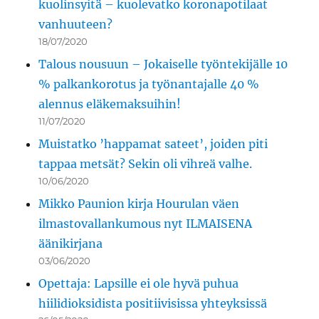
kuolinsyitä – kuolevatko koronapotilaat
vanhuuteen?
18/07/2020
Talous nousuun – Jokaiselle työntekijälle 10
% palkankorotus ja työnantajalle 40 %
alennus eläkemaksuihin!
11/07/2020
Muistatko ’happamat sateet’, joiden piti
tappaa metsät? Sekin oli vihreä valhe.
10/06/2020
Mikko Paunion kirja Hourulan väen
ilmastovallankumous nyt ILMAISENA
äänikirjana
03/06/2020
Opettaja: Lapsille ei ole hyvä puhua
hiilidioksidista positiivisissa yhteyksissä