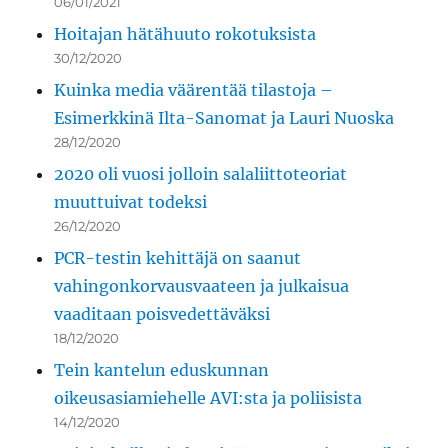
06/01/2021
Hoitajan hätähuuto rokotuksista
30/12/2020
Kuinka media väärentää tilastoja –
Esimerkkinä Ilta-Sanomat ja Lauri Nuoska
28/12/2020
2020 oli vuosi jolloin salaliittoteoriat
muuttuivat todeksi
26/12/2020
PCR-testin kehittäjä on saanut
vahingonkorvausvaateen ja julkaisua
vaaditaan poisvedettäväksi
18/12/2020
Tein kantelun eduskunnan
oikeusasiamiehelle AVI:sta ja poliisista
14/12/2020