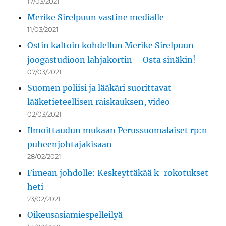
17/03/2021
Merike Sirelpuun vastine medialle
11/03/2021
Ostin kaltoin kohdellun Merike Sirelpuun
joogastudioon lahjakortin – Osta sinäkin!
07/03/2021
Suomen poliisi ja lääkäri suorittavat
lääketieteellisen raiskauksen, video
02/03/2021
Ilmoittaudun mukaan Perussuomalaiset rp:n
puheenjohtajakisaan
28/02/2021
Fimean johdolle: Keskeyttäkää k-rokotukset
heti
23/02/2021
Oikeusasiamiespelleilyä