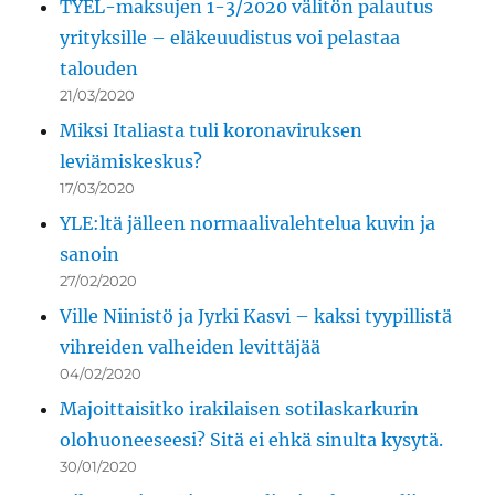
TYEL-maksujen 1-3/2020 välitön palautus
yrityksille – eläkeuudistus voi pelastaa
talouden
21/03/2020
Miksi Italiasta tuli koronaviruksen
leviämiskeskus?
17/03/2020
YLE:ltä jälleen normaalivalehtelua kuvin ja
sanoin
27/02/2020
Ville Niinistö ja Jyrki Kasvi – kaksi tyypillistä
vihreiden valheiden levittäjää
04/02/2020
Majoittaisitko irakilaisen sotilaskarkurin
olohuoneeseesi? Sitä ei ehkä sinulta kysytä.
30/01/2020