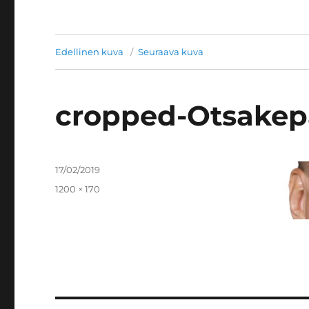
Edellinen kuva
Seuraava kuva
cropped-Otsakepa
Julkaistu
17/02/2019
Täysikokoinen
1200 × 170