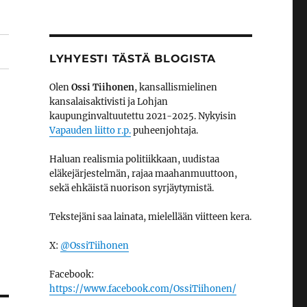
LYHYESTI TÄSTÄ BLOGISTA
Olen
Ossi Tiihonen
, kansallismielinen
kansalaisaktivisti ja Lohjan
kaupunginvaltuutettu 2021-2025. Nykyisin
Vapauden liitto r.p.
puheenjohtaja.
Haluan realismia politiikkaan, uudistaa
eläkejärjestelmän, rajaa maahanmuuttoon,
sekä ehkäistä nuorison syrjäytymistä.
Tekstejäni saa lainata, mielellään viitteen kera.
X:
@OssiTiihonen
Facebook:
https://www.facebook.com/OssiTiihonen/