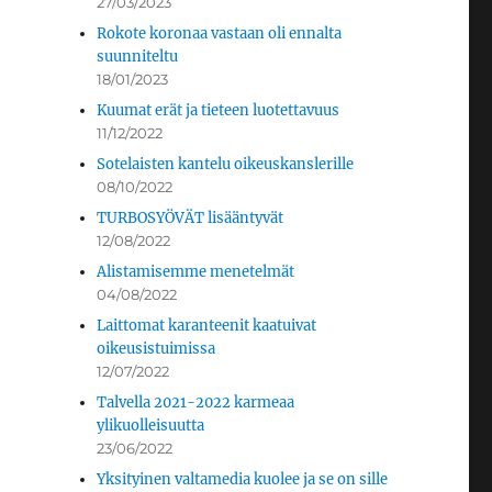
27/03/2023
Rokote koronaa vastaan oli ennalta
suunniteltu
18/01/2023
Kuumat erät ja tieteen luotettavuus
11/12/2022
Sotelaisten kantelu oikeuskanslerille
08/10/2022
TURBOSYÖVÄT lisääntyvät
12/08/2022
Alistamisemme menetelmät
04/08/2022
Laittomat karanteenit kaatuivat
oikeusistuimissa
12/07/2022
Talvella 2021-2022 karmeaa
ylikuolleisuutta
23/06/2022
Yksityinen valtamedia kuolee ja se on sille