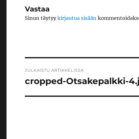
Vastaa
Sinun täytyy
kirjautua sisään
kommentoidakse
Artikkelien
JULKAISTU ARTIKKELISSA
selaus
cropped-Otsakepalkki-4.