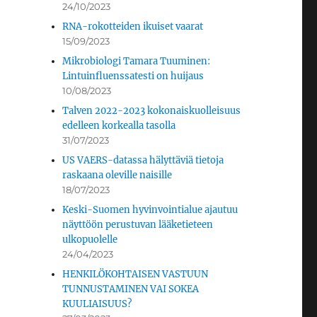
24/10/2023
RNA-rokotteiden ikuiset vaarat
15/09/2023
Mikrobiologi Tamara Tuuminen:
Lintuinfluenssatesti on huijaus
10/08/2023
Talven 2022-2023 kokonaiskuolleisuus
edelleen korkealla tasolla
31/07/2023
US VAERS-datassa hälyttäviä tietoja
raskaana oleville naisille
18/07/2023
Keski-Suomen hyvinvointialue ajautuu
näyttöön perustuvan lääketieteen
ulkopuolelle
24/04/2023
HENKILÖKOHTAISEN VASTUUN
TUNNUSTAMINEN VAI SOKEA
KUULIAISUUS?