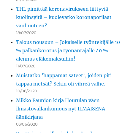
THL pimittää koronavirukseen liittyviä
kuolinsyitä – kuolevatko koronapotilaat
vanhuuteen?
18/07/2020
Talous nousuun – Jokaiselle työntekijälle 10
% palkankorotus ja työnantajalle 40 %
alennus eläkemaksuihin!
11/07/2020
Muistatko ’happamat sateet’, joiden piti
tappaa metsät? Sekin oli vihreä valhe.
10/06/2020
Mikko Paunion kirja Hourulan väen
ilmastovallankumous nyt ILMAISENA
äänikirjana
03/06/2020