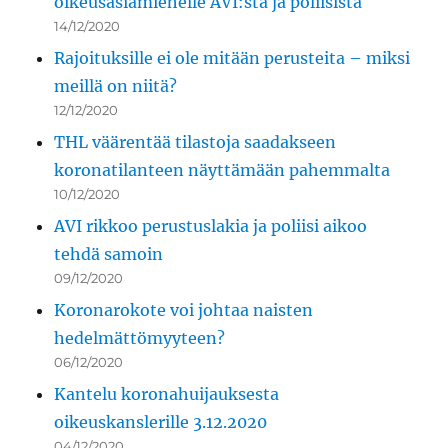
oikeusasiamiehelle AVI:sta ja poliisista
14/12/2020
Rajoituksille ei ole mitään perusteita – miksi
meillä on niitä?
12/12/2020
THL väärentää tilastoja saadakseen
koronatilanteen näyttämään pahemmalta
10/12/2020
AVI rikkoo perustuslakia ja poliisi aikoo
tehdä samoin
09/12/2020
Koronarokote voi johtaa naisten
hedelmättömyyteen?
06/12/2020
Kantelu koronahuijauksesta
oikeuskanslerille 3.12.2020
04/12/2020