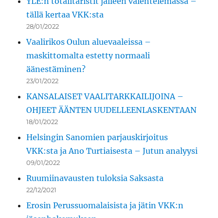
YLE:n totalitaristit jälleen valehtelemassa –
tällä kertaa VKK:sta
28/01/2022
Vaalirikos Oulun aluevaaleissa –
maskittomalta estetty normaali
äänestäminen?
23/01/2022
KANSALAISET VAALITARKKAILIJOINA –
OHJEET ÄÄNTEN UUDELLEENLASKENTAAN
18/01/2022
Helsingin Sanomien parjauskirjoitus
VKK:sta ja Ano Turtiaisesta – Jutun analyysi
09/01/2022
Ruumiinavausten tuloksia Saksasta
22/12/2021
Erosin Perussuomalaisista ja jätin VKK:n