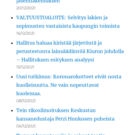
jäsenhakemuksen
20/12/2021
VALTUUSTOALOITE: Selvitys lakien ja
sopimusten vastaisista kaupungin toimista
16/12/2021
Hallitus haluaa kiristää järjetöntä ja
perusteetonta lainsäädäntöä Kiurun johdolla
– Hallituksen esityksen analyysi
15/12/2021
Uusi tutkimus: Koronarokotteet eivät nosta
kuolleisuutta. Ne vain nopeuttavat
kuolemaa.
08/12/2021
Tein rikosilmoituksen Keskustan
kansanedustaja Petri Honkosen puheista
06/12/2021