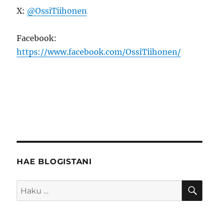
X:
@OssiTiihonen
Facebook:
https://www.facebook.com/OssiTiihonen/
HAE BLOGISTANI
HA
Etsi: