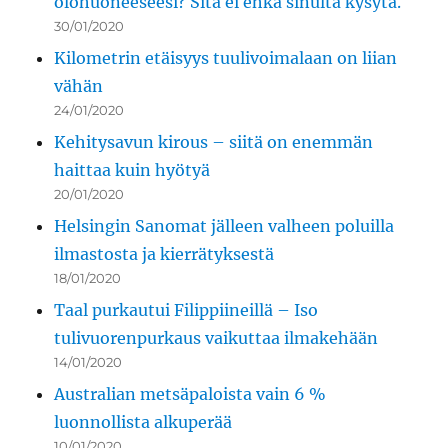
olohuoneeseesi? Sitä ei ehkä sinulta kysytä.
30/01/2020
Kilometrin etäisyys tuulivoimalaan on liian
vähän
24/01/2020
Kehitysavun kirous – siitä on enemmän
haittaa kuin hyötyä
20/01/2020
Helsingin Sanomat jälleen valheen poluilla
ilmastosta ja kierrätyksestä
18/01/2020
Taal purkautui Filippiineillä – Iso
tulivuorenpurkaus vaikuttaa ilmakehään
14/01/2020
Australian metsäpaloista vain 6 %
luonnollista alkuperää
10/01/2020