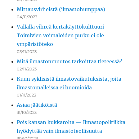
Mittausvirheistä (ilmastohumppaa)
04/11/2023
Vallalla vihreä kertakäyttökulttuuri —
Toimivien voimaloiden purku ei ole
ympäristöteko
03/11/2023
Mitä ilmastonmuutos tarkoittaa tieteessä?
02/11/2023
Kuun syklisistä ilmastovaikutuksista, joita
ilmastomalleissa ei huomioida
01/11/2023
Asiaa jäätiköistä
31/10/2023
Pois kansan kukkarolta — Ilmastopolitiikka
hyödyttää vain ilmastoteollisuutta
30/10/2023