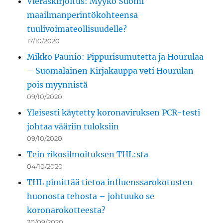
Vieraskirjoitus: Myykö Suomi
maailmanperintökohteensa
tuulivoimateollisuudelle?
17/10/2020
Mikko Paunio: Pippurisumutetta ja Hourulaa
– Suomalainen Kirjakauppa veti Hourulan
pois myynnistä
09/10/2020
Yleisesti käytetty koronaviruksen PCR-testi
johtaa vääriin tuloksiin
09/10/2020
Tein rikosilmoituksen THL:sta
04/10/2020
THL pimittää tietoa influenssarokotusten
huonosta tehosta – johtuuko se
koronarokotteesta?
20/09/2020