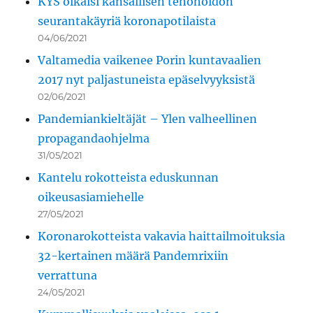
KYS oikaisi kansallisen tehohoidon
seurantakäyriä koronapotilaista
04/06/2021
Valtamedia vaikenee Porin kuntavaalien
2017 nyt paljastuneista epäselvyyksistä
02/06/2021
Pandemiankieltäjät – Ylen valheellinen
propagandaohjelma
31/05/2021
Kantelu rokotteista eduskunnan
oikeusasiamiehelle
27/05/2021
Koronarokotteista vakavia haittailmoituksia
32-kertainen määrä Pandemrixiin
verrattuna
24/05/2021