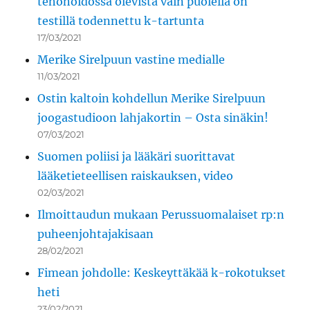
tehohoidossa olevista vain puolella on
testillä todennettu k-tartunta
17/03/2021
Merike Sirelpuun vastine medialle
11/03/2021
Ostin kaltoin kohdellun Merike Sirelpuun
joogastudioon lahjakortin – Osta sinäkin!
07/03/2021
Suomen poliisi ja lääkäri suorittavat
lääketieteellisen raiskauksen, video
02/03/2021
Ilmoittaudun mukaan Perussuomalaiset rp:n
puheenjohtajakisaan
28/02/2021
Fimean johdolle: Keskeyttäkää k-rokotukset
heti
23/02/2021