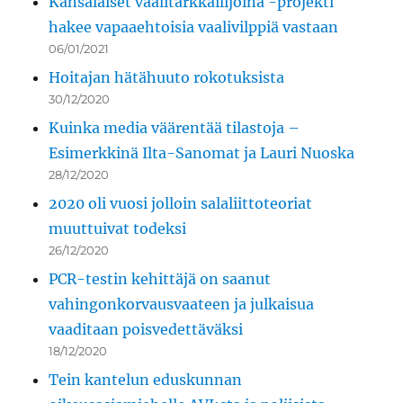
Kansalaiset vaalitarkkailijoina -projekti
hakee vapaaehtoisia vaalivilppiä vastaan
06/01/2021
Hoitajan hätähuuto rokotuksista
30/12/2020
Kuinka media väärentää tilastoja –
Esimerkkinä Ilta-Sanomat ja Lauri Nuoska
28/12/2020
2020 oli vuosi jolloin salaliittoteoriat
muuttuivat todeksi
26/12/2020
PCR-testin kehittäjä on saanut
vahingonkorvausvaateen ja julkaisua
vaaditaan poisvedettäväksi
18/12/2020
Tein kantelun eduskunnan