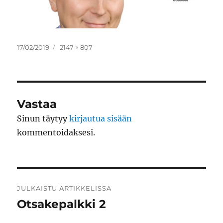
Julkaistu
Täysikokoinen
17/02/2019
2147 × 807
Vastaa
Sinun täytyy
kirjautua sisään
kommentoidaksesi.
Artikkelien
JULKAISTU ARTIKKELISSA
selaus
Otsakepalkki 2