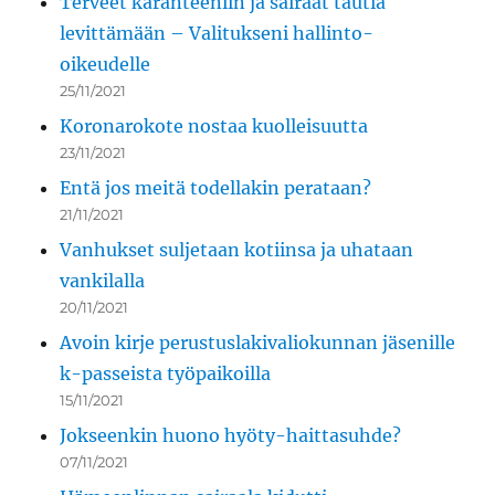
Terveet karanteeniin ja sairaat tautia
levittämään – Valitukseni hallinto-
oikeudelle
25/11/2021
Koronarokote nostaa kuolleisuutta
23/11/2021
Entä jos meitä todellakin perataan?
21/11/2021
Vanhukset suljetaan kotiinsa ja uhataan
vankilalla
20/11/2021
Avoin kirje perustuslakivaliokunnan jäsenille
k-passeista työpaikoilla
15/11/2021
Jokseenkin huono hyöty-haittasuhde?
07/11/2021