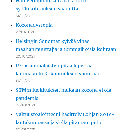
Hämeenlinnan sairaala kidutti
sydänkohtauksen saanutta
31/10/2021
Koronadystopia
27/10/2021
Helsingin Sanomat kylvää vihaa
maahanmuuttajia ja tummaihoisia kohtaan
20/10/2021
Perussuomalaisten pitää lopettaa
lammastelu Kokoomuksen suuntaan
17/10/2021
STM:n luokituksen mukaan korona ei ole
pandemia
06/10/2021
Valtuustoaloitteeni käsittely Lohjan SoTe-
lautakunnassa ja siellä pitämäni puhe
30/09/2021