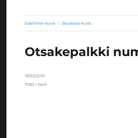
Edellinen kuva
Seuraava kuva
Otsakepalkki nume
Julkaistu
15/03/2019
Täysikokoinen
3782 × 1549