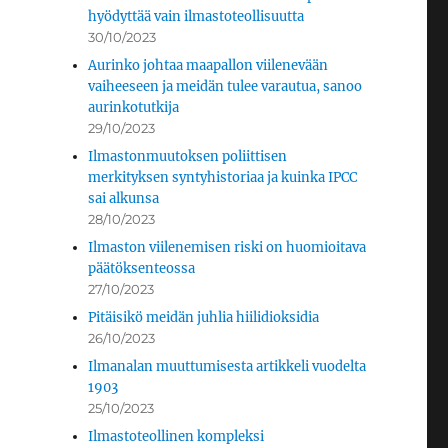
hyödyttää vain ilmastoteollisuutta
30/10/2023
Aurinko johtaa maapallon viilenevään
vaiheeseen ja meidän tulee varautua, sanoo
aurinkotutkija
29/10/2023
Ilmastonmuutoksen poliittisen
merkityksen syntyhistoriaa ja kuinka IPCC
sai alkunsa
28/10/2023
Ilmaston viilenemisen riski on huomioitava
päätöksenteossa
27/10/2023
Pitäisikö meidän juhlia hiilidioksidia
26/10/2023
Ilmanalan muuttumisesta artikkeli vuodelta
1903
25/10/2023
Ilmastoteollinen kompleksi