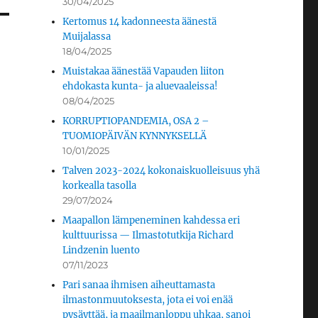
30/04/2025
Kertomus 14 kadonneesta äänestä
Muijalassa
18/04/2025
Muistakaa äänestää Vapauden liiton
ehdokasta kunta- ja aluevaaleissa!
08/04/2025
KORRUPTIOPANDEMIA, OSA 2 –
TUOMIOPÄIVÄN KYNNYKSELLÄ
10/01/2025
Talven 2023-2024 kokonaiskuolleisuus yhä
korkealla tasolla
29/07/2024
Maapallon lämpeneminen kahdessa eri
kulttuurissa — Ilmastotutkija Richard
Lindzenin luento
07/11/2023
Pari sanaa ihmisen aiheuttamasta
ilmastonmuutoksesta, jota ei voi enää
pysäyttää, ja maailmanloppu uhkaa, sanoi