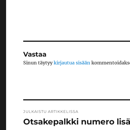
Vastaa
Sinun täytyy
kirjautua sisään
kommentoidakse
Artikkelien
JULKAISTU ARTIKKELISSA
selaus
Otsakepalkki numero lisä