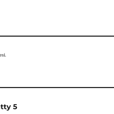
si.
tty 5