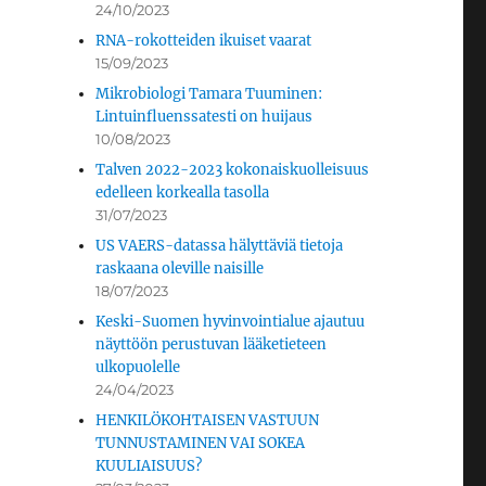
24/10/2023
RNA-rokotteiden ikuiset vaarat
15/09/2023
Mikrobiologi Tamara Tuuminen:
Lintuinfluenssatesti on huijaus
10/08/2023
Talven 2022-2023 kokonaiskuolleisuus
edelleen korkealla tasolla
31/07/2023
US VAERS-datassa hälyttäviä tietoja
raskaana oleville naisille
18/07/2023
Keski-Suomen hyvinvointialue ajautuu
näyttöön perustuvan lääketieteen
ulkopuolelle
24/04/2023
HENKILÖKOHTAISEN VASTUUN
TUNNUSTAMINEN VAI SOKEA
KUULIAISUUS?