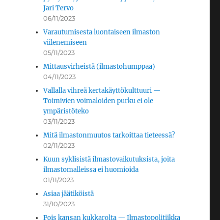
Jari Tervo
06/11/2023
Varautumisesta luontaiseen ilmaston
viilenemiseen
05/11/2023
Mittausvirheistä (ilmastohumppaa)
04/11/2023
Vallalla vihreä kertakäyttökulttuuri —
Toimivien voimaloiden purku ei ole
ympäristöteko
03/11/2023
Mitä ilmastonmuutos tarkoittaa tieteessä?
02/11/2023
Kuun syklisistä ilmastovaikutuksista, joita
ilmastomalleissa ei huomioida
01/11/2023
Asiaa jäätiköistä
31/10/2023
Pois kansan kukkarolta — Ilmastopolitiikka