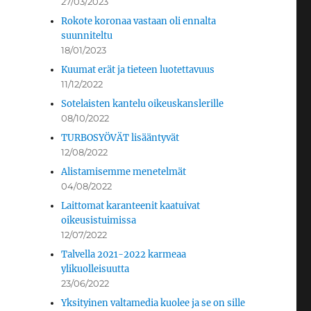
27/03/2023
Rokote koronaa vastaan oli ennalta
suunniteltu
18/01/2023
Kuumat erät ja tieteen luotettavuus
11/12/2022
Sotelaisten kantelu oikeuskanslerille
08/10/2022
TURBOSYÖVÄT lisääntyvät
12/08/2022
Alistamisemme menetelmät
04/08/2022
Laittomat karanteenit kaatuivat
oikeusistuimissa
12/07/2022
Talvella 2021-2022 karmeaa
ylikuolleisuutta
23/06/2022
Yksityinen valtamedia kuolee ja se on sille