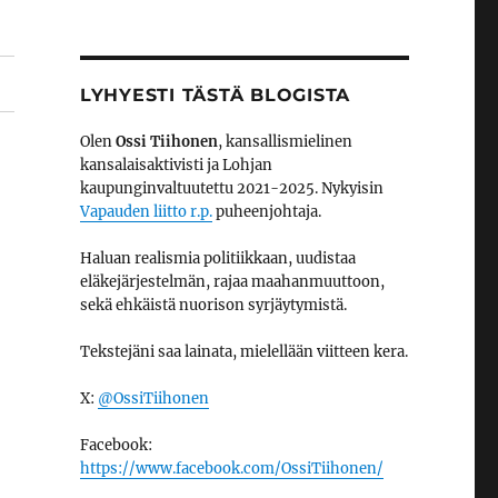
LYHYESTI TÄSTÄ BLOGISTA
Olen
Ossi Tiihonen
, kansallismielinen
kansalaisaktivisti ja Lohjan
kaupunginvaltuutettu 2021-2025. Nykyisin
Vapauden liitto r.p.
puheenjohtaja.
Haluan realismia politiikkaan, uudistaa
eläkejärjestelmän, rajaa maahanmuuttoon,
sekä ehkäistä nuorison syrjäytymistä.
Tekstejäni saa lainata, mielellään viitteen kera.
X:
@OssiTiihonen
Facebook:
https://www.facebook.com/OssiTiihonen/