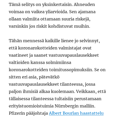
Tämä selitys on yksinkertaisin. Ahneuden
voimaa on vaikea yliarvioida. Sen ajamana
ollaan valmiita ottamaan suuria riskejä,
varsinkin jos riskit kohdistuvat muihin.
Tähän mennessä kaikille lienee jo selvinnyt,
että koronarokotteiden valmistajat ovat
vaatineet ja saanet vastuuvapauslausekkeet
valtioiden kanssa solmimiinsa
koronarokotteiden toimitussopimuksiin. Se on
sitten eri asia, pätevätkö
vastuuvapauslausekkeet tilanteessa, jossa
paljon ihmisiä alkaa kuolemaan. Veikkaan, että
tällaisessa tilanteessa tultaisiin perustamaan
erityistuomioistuimia Nürnbergin malliin.
Pfizerin pääjohtaja
Albert Bourlan haastattelu