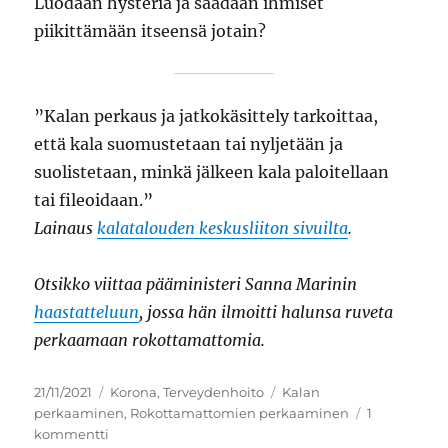
Luodaan hysteria ja saadaan ihmiset
piikittämään itseensä jotain?
”Kalan perkaus ja jatkokäsittely tarkoittaa,
että kala suomustetaan tai nyljetään ja
suolistetaan, minkä jälkeen kala paloitellaan
tai fileoidaan.”
Lainaus
kalatalouden keskusliiton sivuilta
.
Otsikko viittaa pääministeri Sanna Marinin
haastatteluun
, jossa hän ilmoitti halunsa ruveta
perkaamaan rokottamattomia.
Julkaistu
Kategoriat
Avainsanat
21/11/2021
Korona
,
Terveydenhoito
Kalan
perkaaminen
,
Rokottamattomien perkaaminen
1
artikkeliin
kommentti