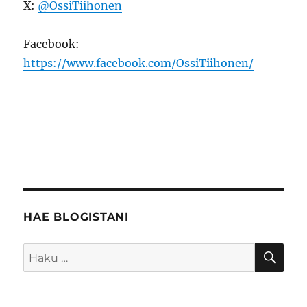
X:
@OssiTiihonen
Facebook:
https://www.facebook.com/OssiTiihonen/
HAE BLOGISTANI
HA
Etsi: