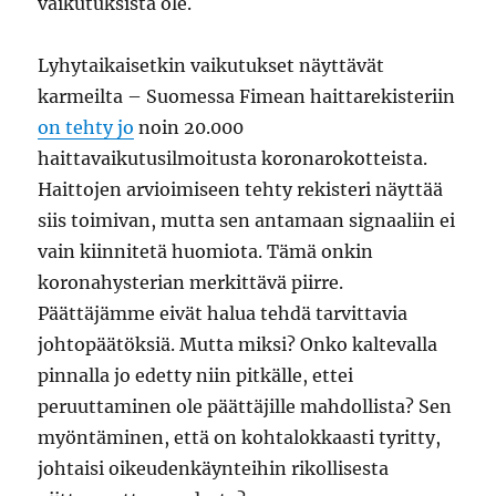
vaikutuksista ole.
Lyhytaikaisetkin vaikutukset näyttävät
karmeilta – Suomessa Fimean haittarekisteriin
on tehty jo
noin 20.000
haittavaikutusilmoitusta koronarokotteista.
Haittojen arvioimiseen tehty rekisteri näyttää
siis toimivan, mutta sen antamaan signaaliin ei
vain kiinnitetä huomiota. Tämä onkin
koronahysterian merkittävä piirre.
Päättäjämme eivät halua tehdä tarvittavia
johtopäätöksiä. Mutta miksi? Onko kaltevalla
pinnalla jo edetty niin pitkälle, ettei
peruuttaminen ole päättäjille mahdollista? Sen
myöntäminen, että on kohtalokkaasti tyritty,
johtaisi oikeudenkäynteihin rikollisesta