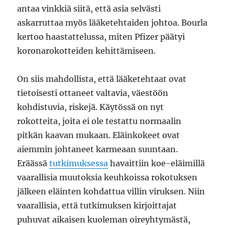
antaa vinkkiä siitä, että asia selvästi
askarruttaa myös lääketehtaiden johtoa. Bourla
kertoo haastattelussa, miten Pfizer päätyi
koronarokotteiden kehittämiseen.
On siis mahdollista, että lääketehtaat ovat
tietoisesti ottaneet valtavia, väestöön
kohdistuvia, riskejä. Käytössä on nyt
rokotteita, joita ei ole testattu normaalin
pitkän kaavan mukaan. Eläinkokeet ovat
aiemmin johtaneet karmeaan suuntaan.
Eräässä
tutkimuksessa
havaittiin koe-eläimillä
vaarallisia muutoksia keuhkoissa rokotuksen
jälkeen eläinten kohdattua villin viruksen. Niin
vaarallisia, että tutkimuksen kirjoittajat
puhuvat aikaisen kuoleman oireyhtymästä,