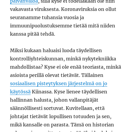
päivänvaloa
, sillä kyse ei todellakaan ole niin
vakavasta viruksesta. Koronaviruksia on ollut
seuranamme tuhansia vuosia ja
immuunipuolustuksemme tietää mitä niiden
kanssa pitää tehdä.
Miksi kukaan haluaisi luoda täydellisen
kontrolliyhteiskunnan, minkä nykytekniikka
mahdollistaa? Kyse ei ole enää teoriasta, minkä
asioista perillä olevat tietävät. Tällainen
sosiaalisen pisteytyksen järjestelmä on jo
käytössä
Kiinassa. Kyse lienee täydellisen
hallinnan halusta, johon vallanpitäjät
säännöllisesti sortuvat. Kuvitellaan, että
johtajat tietävät lopullisen totuuden ja sen,
mikä kansalle on parasta. Tämä on historian