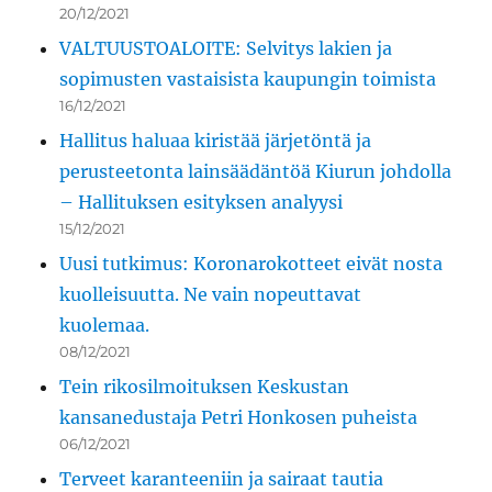
20/12/2021
VALTUUSTOALOITE: Selvitys lakien ja
sopimusten vastaisista kaupungin toimista
16/12/2021
Hallitus haluaa kiristää järjetöntä ja
perusteetonta lainsäädäntöä Kiurun johdolla
– Hallituksen esityksen analyysi
15/12/2021
Uusi tutkimus: Koronarokotteet eivät nosta
kuolleisuutta. Ne vain nopeuttavat
kuolemaa.
08/12/2021
Tein rikosilmoituksen Keskustan
kansanedustaja Petri Honkosen puheista
06/12/2021
Terveet karanteeniin ja sairaat tautia