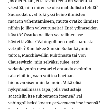
Jos oletetaan, että tavoitteena on vähentää
väestöä, niin miten se olisi mahdollista tehdä?
Suursodat ovat toki yksi keino ihmisten
määrän vähentämiseen, mutta ovatko ihmiset
niihin jo liian valveutuneita? Entä ydinaseiden
käyttö? Ovatko ne liian vaarallinen ase
käytettäväksi? Vahingollinen myös naruista
vetäjille? Kun lukee Sunzin Sodankäynnin
taitoa, Macchiavellin Ruhtinasta tai Von
Clausewitzia, niin selväksi tulee, että
sodankäynnin mestari ei antaudu avoimiin
taisteluihin, vaan voittoa haetaan
hienovaraisemmin keinoin. Mikä olisi
nykymaailmassa tapa, jolla vastustaja
saataisiin itse tuhoamaan itsensä? Tai
vahingolliseksi koettu
perkaamaan
itse itsensä?