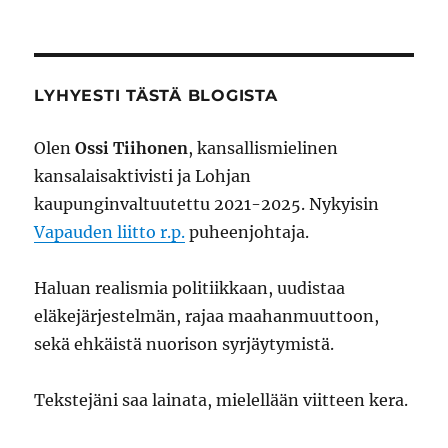
Entä
jos
meitä
todellakin
perataan?
LYHYESTI TÄSTÄ BLOGISTA
Olen
Ossi Tiihonen
, kansallismielinen
kansalaisaktivisti ja Lohjan
kaupunginvaltuutettu 2021-2025. Nykyisin
Vapauden liitto r.p.
puheenjohtaja.
Haluan realismia politiikkaan, uudistaa
eläkejärjestelmän, rajaa maahanmuuttoon,
sekä ehkäistä nuorison syrjäytymistä.
Tekstejäni saa lainata, mielellään viitteen kera.