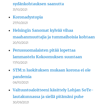
sydänkohtauksen saanutta
31/10/2021
Koronadystopia
27/10/2021
Helsingin Sanomat kylvää vihaa
maahanmuuttajia ja tummaihoisia kohtaan
20/10/2021
Perussuomalaisten pitää lopettaa
lammastelu Kokoomuksen suuntaan
17/10/2021
STM:n luokituksen mukaan korona ei ole
pandemia
06/10/2021
Valtuustoaloitteeni käsittely Lohjan SoTe-
lautakunnassa ja siellä pitämäni puhe
30/09/2021