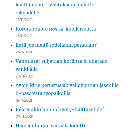
levittämään – Valitukseni hallinto-
oikeudelle
25/11/2021
Koronarokote nostaa kuolleisuutta
23/11/2021
Entä jos meitä todellakin perataan?
21/11/2021
Vanhukset suljetaan kotiinsa ja uhataan
vankilalla
20/11/2021
Avoin kirje perustuslakivaliokunnan jäsenille
k-passeista työpaikoilla
15/11/2021
Jokseenkin huono hyöty-haittasuhde?
07/11/2021
Hämeenlinnan sairaala kidutti