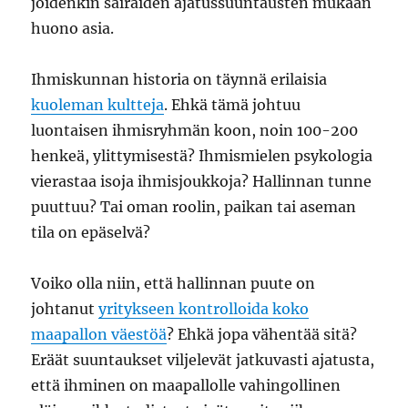
joidenkin sairaiden ajatussuuntausten mukaan
huono asia.
Ihmiskunnan historia on täynnä erilaisia
kuoleman kultteja
. Ehkä tämä johtuu
luontaisen ihmisryhmän koon, noin 100-200
henkeä, ylittymisestä? Ihmismielen psykologia
vierastaa isoja ihmisjoukkoja? Hallinnan tunne
puuttuu? Tai oman roolin, paikan tai aseman
tila on epäselvä?
Voiko olla niin, että hallinnan puute on
johtanut
yritykseen kontrolloida koko
maapallon väestöä
? Ehkä jopa vähentää sitä?
Eräät suuntaukset viljelevät jatkuvasti ajatusta,
että ihminen on maapallolle vahingollinen