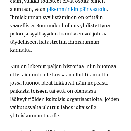
eläin, vaikka todisteet eivät osoita siihen
suuntaan, vaan
pikemminkin päinvastoin
.
Ihmiskunnan syyllistäminen on erittäin
vaarallista. Suuruudenhulluus yhdistettynä
pelon ja syyllisyyden luomiseen voi johtaa
täydelliseen katastrofiin ihmiskunnan
kannalta.
Kun on lukenut paljon historiaa, niin huomaa,
ettei aiemmin ole koskaan ollut tilannetta,
jossa huonot ideat liikkuvat näin nopeasti
paikasta toiseen tai että on olemassa
lääkeyhtiöiden kaltaisia organisaatioita, joiden
vaikutusvalta ulottuu lähes jokaiselle
yhteiskunnan tasolle.