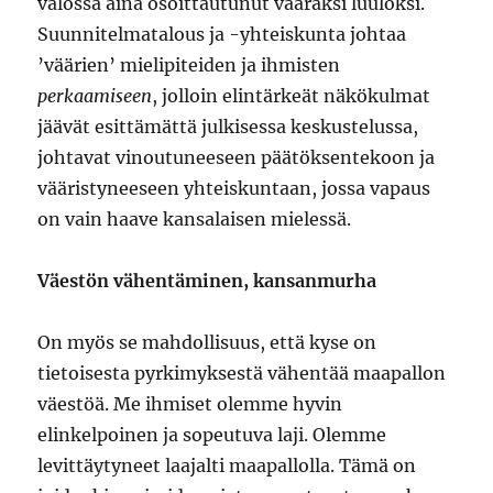
valossa aina osoittautunut vääräksi luuloksi.
Suunnitelmatalous ja -yhteiskunta johtaa
’väärien’ mielipiteiden ja ihmisten
perkaamiseen
, jolloin elintärkeät näkökulmat
jäävät esittämättä julkisessa keskustelussa,
johtavat vinoutuneeseen päätöksentekoon ja
vääristyneeseen yhteiskuntaan, jossa vapaus
on vain haave kansalaisen mielessä.
Väestön vähentäminen, kansanmurha
On myös se mahdollisuus, että kyse on
tietoisesta pyrkimyksestä vähentää maapallon
väestöä. Me ihmiset olemme hyvin
elinkelpoinen ja sopeutuva laji. Olemme
levittäytyneet laajalti maapallolla. Tämä on