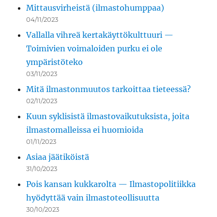
Mittausvirheistä (ilmastohumppaa)
04/11/2023
Vallalla vihreä kertakäyttökulttuuri —
Toimivien voimaloiden purku ei ole
ympäristöteko
03/11/2023
Mitä ilmastonmuutos tarkoittaa tieteessä?
02/11/2023
Kuun syklisistä ilmastovaikutuksista, joita
ilmastomalleissa ei huomioida
01/11/2023
Asiaa jäätiköistä
31/10/2023
Pois kansan kukkarolta — Ilmastopolitiikka
hyödyttää vain ilmastoteollisuutta
30/10/2023