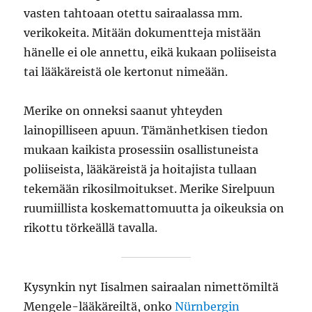
vasten tahtoaan otettu sairaalassa mm.
verikokeita. Mitään dokumentteja mistään
hänelle ei ole annettu, eikä kukaan poliiseista
tai lääkäreistä ole kertonut nimeään.
Merike on onneksi saanut yhteyden
lainopilliseen apuun. Tämänhetkisen tiedon
mukaan kaikista prosessiin osallistuneista
poliiseista, lääkäreistä ja hoitajista tullaan
tekemään rikosilmoitukset. Merike Sirelpuun
ruumiillista koskemattomuutta ja oikeuksia on
rikottu törkeällä tavalla.
Kysynkin nyt Iisalmen sairaalan nimettömiltä
Mengele-lääkäreiltä, onko
Nürnbergin