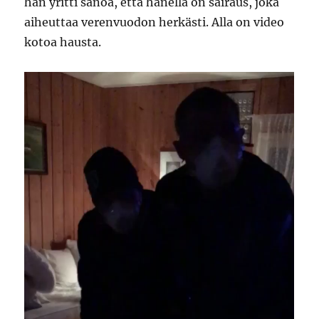
hän yritti sanoa, että hänellä on sairaus, joka
aiheuttaa verenvuodon herkästi. Alla on video
kotoa hausta.