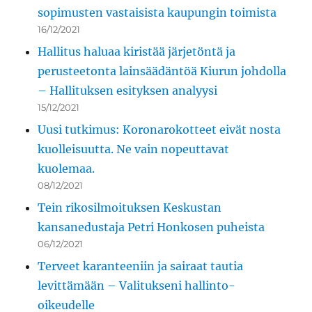
sopimusten vastaisista kaupungin toimista
16/12/2021
Hallitus haluaa kiristää järjetöntä ja
perusteetonta lainsäädäntöä Kiurun johdolla
– Hallituksen esityksen analyysi
15/12/2021
Uusi tutkimus: Koronarokotteet eivät nosta
kuolleisuutta. Ne vain nopeuttavat
kuolemaa.
08/12/2021
Tein rikosilmoituksen Keskustan
kansanedustaja Petri Honkosen puheista
06/12/2021
Terveet karanteeniin ja sairaat tautia
levittämään – Valitukseni hallinto-
oikeudelle