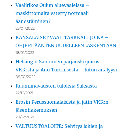
Vaalirikos Oulun aluevaaleissa –
maskittomalta estetty normaali
äänestäminen?
23/01/2022
KANSALAISET VAALITARKKAILIJOINA –
OHJEET ÄÄNTEN UUDELLEENLASKENTAAN
18/01/2022
Helsingin Sanomien parjauskirjoitus
VKK:sta ja Ano Turtiaisesta – Jutun analyysi
09/01/2022
Ruumiinavausten tuloksia Saksasta
22/12/2021
Erosin Perussuomalaisista ja jätin VKK:n
jäsenhakemuksen
20/12/2021
VALTUUSTOALOITE: Selvitys lakien ja