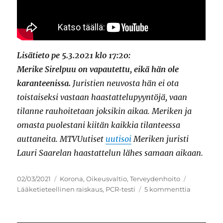
Lisätieto pe 5.3.2021 klo 17:20:
Merike Sirelpuu on vapautettu, eikä hän ole
karanteenissa.
Juristien neuvosta hän ei ota
toistaiseksi vastaan haastattelupyyntöjä, vaan
tilanne rauhoitetaan joksikin aikaa. Meriken ja
omasta puolestani kiitän kaikkia tilanteessa
auttaneita. MTVUutiset
uutisoi
Meriken juristi
Lauri Saarelan haastattelun lähes samaan aikaan.
Julkaistu
Kategoriat
Avainsana
02/03/2021
Korona
,
Oikeusvaltio
,
Terveydenhoito
artikkelii
Lääketieteellinen raiskaus
,
PCR-testi
5 kommenttia
Suomen
poliisi
ja