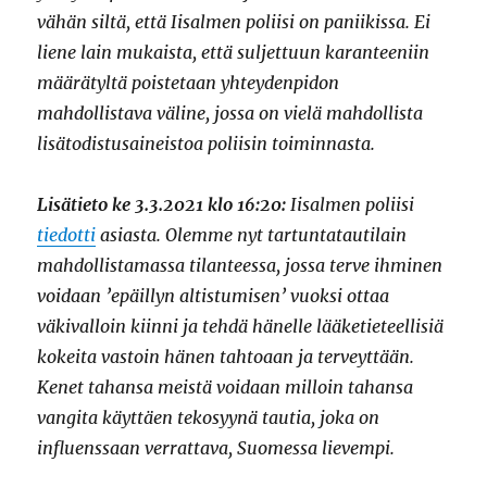
vähän siltä, että Iisalmen poliisi on paniikissa. Ei
liene lain mukaista, että suljettuun karanteeniin
määrätyltä poistetaan yhteydenpidon
mahdollistava väline, jossa on vielä mahdollista
lisätodistusaineistoa poliisin toiminnasta.
Lisätieto ke 3.3.2021 klo 16:20:
Iisalmen poliisi
tiedotti
asiasta. Olemme nyt tartuntatautilain
mahdollistamassa tilanteessa, jossa terve ihminen
voidaan ’epäillyn altistumisen’ vuoksi ottaa
väkivalloin kiinni ja tehdä hänelle lääketieteellisiä
kokeita vastoin hänen tahtoaan ja terveyttään.
Kenet tahansa meistä voidaan milloin tahansa
vangita käyttäen tekosyynä tautia, joka on
influenssaan verrattava, Suomessa lievempi.