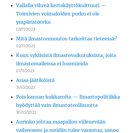
Vallalla vihreä kertakäyttökulttuuri —
Toimivien voimaloiden purku ei ole
ympäristöteko
03/11/2023
Mitä ilmastonmuutos tarkoittaa tieteessä?
02/11/2023
Kuun syklisistä ilmastovaikutuksista, joita
ilmastomalleissa ei huomioida
01/11/2023
Asiaa jäätiköistä
31/10/2023
Pois kansan kukkarolta — Ilmastopolitiikka
hyödyttää vain ilmastoteollisuutta
30/10/2023
Aurinko johtaa maapallon viilenevään
vaiheeseen ja meidän tulee varautua, sanoo