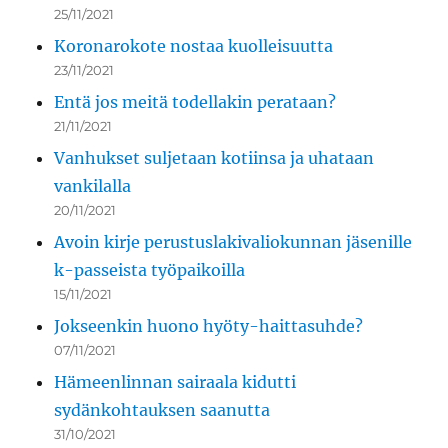
25/11/2021
Koronarokote nostaa kuolleisuutta
23/11/2021
Entä jos meitä todellakin perataan?
21/11/2021
Vanhukset suljetaan kotiinsa ja uhataan
vankilalla
20/11/2021
Avoin kirje perustuslakivaliokunnan jäsenille
k-passeista työpaikoilla
15/11/2021
Jokseenkin huono hyöty-haittasuhde?
07/11/2021
Hämeenlinnan sairaala kidutti
sydänkohtauksen saanutta
31/10/2021