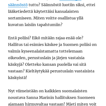
säännöstö
tuttu? Säännöstö luotiin siksi, ettei
lääketiedettä käytettäisi kansalaisten
sortamiseen. Miten voitte osallistua yllä
kuvatun laisiin tapahtumiin?
Entä poliisi? Eikö mitään rajaa enää ole?
Hallitus tai esimies käskee ja Suomen poliisi on
valmis kyseenalaistamatta tottelemaan
oikeuden, perustuslain ja järjen vastaisia
käskyjä? Oletteko kansan puolella vai sitä
vastaan? Kieltäytykää perustuslain vastaisista
käskyistä!
Nyt viimeistään on kaikkien suomalaisten
noustava Sanna Marinin hallituksen Suomeen
ajamaan hirmuvaltaa vastaan! Mieti miten voit