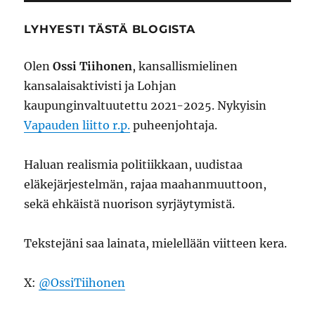
lääkäri
suorittava
LYHYESTI TÄSTÄ BLOGISTA
lääketiete
raiskauks
Olen
Ossi Tiihonen
, kansallismielinen
video
kansalaisaktivisti ja Lohjan
kaupunginvaltuutettu 2021-2025. Nykyisin
Vapauden liitto r.p.
puheenjohtaja.
Haluan realismia politiikkaan, uudistaa
eläkejärjestelmän, rajaa maahanmuuttoon,
sekä ehkäistä nuorison syrjäytymistä.
Tekstejäni saa lainata, mielellään viitteen kera.
X:
@OssiTiihonen