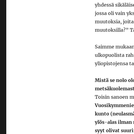
yhdessä sikäläi
jossa oli vain 
muutoksia, joita
muutoksilla?” Ta
Saimme mukaan l
ulkopuolista rah
yliopistojensa t
Mistä se nolo olo
metsäkuolemasta 
Toisin sanoen ma
Vuosikymmenien 
kunto (neulasmä
ylös-alas ilman
syyt olivat suur