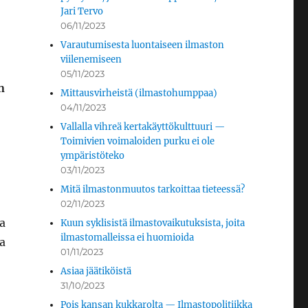
Jari Tervo
06/11/2023
Varautumisesta luontaiseen ilmaston
viilenemiseen
05/11/2023
n
Mittausvirheistä (ilmastohumppaa)
04/11/2023
Vallalla vihreä kertakäyttökulttuuri —
Toimivien voimaloiden purku ei ole
ympäristöteko
03/11/2023
Mitä ilmastonmuutos tarkoittaa tieteessä?
02/11/2023
ia
Kuun syklisistä ilmastovaikutuksista, joita
ilmastomalleissa ei huomioida
ja
01/11/2023
Asiaa jäätiköistä
31/10/2023
Pois kansan kukkarolta — Ilmastopolitiikka