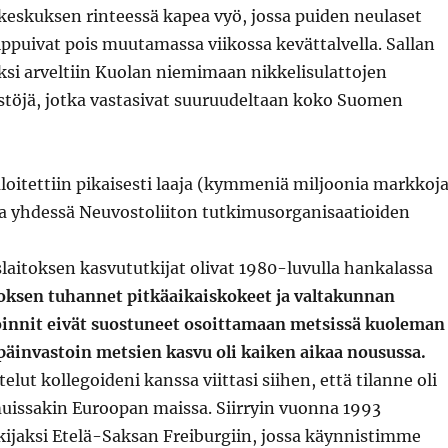
ukeskuksen rinteessä kapea vyö, jossa puiden neulaset
tippuivat pois muutamassa viikossa kevättalvella. Sallan
si arveltiin Kuolan niemimaan nikkelisulattojen
ästöjä, jotka vastasivat suuruudeltaan koko Suomen
loitettiin pikaisesti laaja (kymmeniä miljoonia markkoja
 yhdessä Neuvostoliiton tutkimusorganisaatioiden
aitoksen kasvututkijat olivat 1980-luvulla hankalassa
oksen tuhannet pitkäaikaiskokeet ja valtakunnan
innit eivät suostuneet osoittamaan metsissä kuoleman
päinvastoin metsien kasvu oli kaiken aikaa nousussa.
lut kollegoideni kanssa viittasi siihen, että tilanne oli
issakin Euroopan maissa. Siirryin vuonna 1993
tkijaksi Etelä-Saksan Freiburgiin, jossa käynnistimme