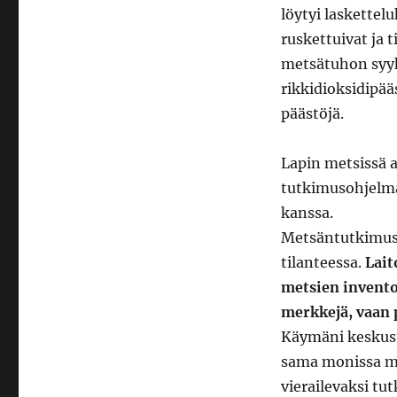
löytyi laskettel
ruskettuivat ja 
metsätuhon syyk
rikkidioksidipä
päästöjä.
Lapin metsissä a
tutkimusohjelma
kanssa.
Metsäntutkimusl
tilanteessa.
Lait
metsien invento
merkkejä, vaan 
Käymäni keskuste
sama monissa mu
vierailevaksi tu