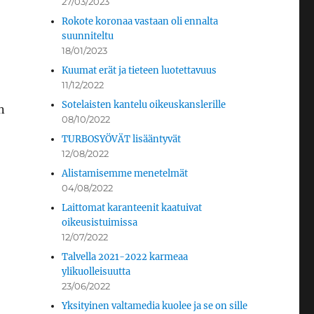
27/03/2023
Rokote koronaa vastaan oli ennalta
suunniteltu
18/01/2023
Kuumat erät ja tieteen luotettavuus
11/12/2022
Sotelaisten kantelu oikeuskanslerille
n
08/10/2022
TURBOSYÖVÄT lisääntyvät
12/08/2022
Alistamisemme menetelmät
04/08/2022
Laittomat karanteenit kaatuivat
oikeusistuimissa
12/07/2022
Talvella 2021-2022 karmeaa
ylikuolleisuutta
23/06/2022
Yksityinen valtamedia kuolee ja se on sille