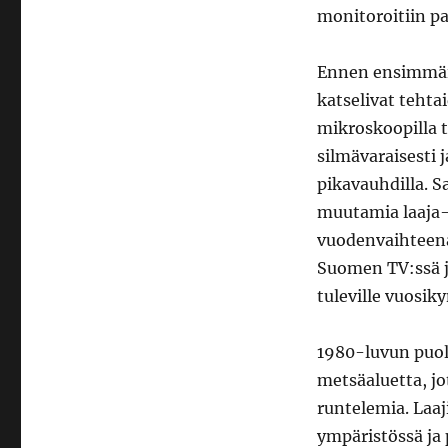
monitoroitiin pa
Ennen ensimmäis
katselivat tehta
mikroskoopilla 
silmävaraisesti 
pikavauhdilla. 
muutamia laaja-a
vuodenvaihteena
Suomen TV:ssä j
tuleville vuosik
1980-luvun puol
metsäaluetta, j
runtelemia. Laa
ympäristössä ja 