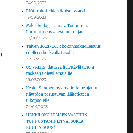
24/10/2023
RNA-rokotteiden ikuiset vaarat
15/09/2023
Mikrobiologi Tamara Tuuminen:
Lintuinfluenssatesti on huijaus
10/08/2023
Talven 2022-2023 kokonaiskuolleisuus
edelleen korkealla tasolla
)
31/07/2023
US VAERS-datassa hälyttäviä tietoja
raskaana oleville naisille
18/07/2023
Keski-Suomen hyvinvointialue ajautuu
näyttöön perustuvan lääketieteen
ulkopuolelle
24/04/2023
HENKILÖKOHTAISEN VASTUUN
TUNNUSTAMINEN VAI SOKEA
KUULIAISUUS?