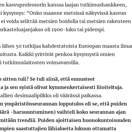
sen kasvuprofessorin kanssa laajan tutkimushankkeen,
yksi kysymys: ”Onko maanne metsissä näkyvissä kasvun
 ei voida selittää metsien hoidolla tai metsien rakenteen
rkasteluajanjakso oli 1900-luku tai pidempi.
ähes 50 tutkijaa kahdestatoista Euroopan maasta ilma
oitusta. Kaikki yrittivät penkoa kysymystä omien
ai tutkimuslaitosten voimavaroilla.
 sitten tuli? Se tuli siinä, että ennusteet
ja sen syistä olivat kymmenkertaisesti liioiteltuja.
llien desimaalipilkku oli väärässä paikassa.
ympäristönseurannan lopputulos oli se, että puiden
ärä -harsuuntuminen) vaihteli koko seurannan ajan
 mitään trendiä. Puiden ajoittaisen huonokuntoisuuden
impien saastuttajien lähialueita lukuun ottamatta