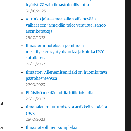
hyödyttää vain ilmastoteollisuutta
30/10/2023
Aurinko johtaa maapallon viilenevään
vaiheeseen ja meidän tulee varautua, sanoo
aurinkotutkija
29/10/2023
Ilmastonmuutoksen poliittisen
merkityksen syntyhistoriaa ja kuinka IPCC
sai alkunsa
28/10/2023
s
Ilmaston viilenemisen riski on huomioitava
päätöksenteossa
27/10/2023
Pitäisikö meidän juhlia hiilidioksidia
26/10/2023
ta
Ilmanalan muuttumisesta artikkeli vuodelta
1903
25/10/2023
lä
Ilmastoteollinen kompleksi