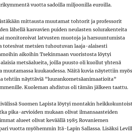
rikymmentä vuotta sadoilla miljoonilla euroilla.
täkään mittausta muutamat tohtorit ja professorit
iden lähellä kasvavien puiden neulasten solurakenteita
tai monitoroivat latvusten muotoja ja harsuuntumista
ja totesivat metsien tuhoutuvan laaja-alaisesti
Samoihin aikoihin Tsekinmaan vuoristosta löytyi
laisia metsäalueita, joilla puusto oli kuollut yhtenä
 muutamassa kuukaudessa. Näitä kuvia näytettiin myö
a tehtiin näyttäviä ”luurankometsäanimaatioita”
ymmenille. Kuoleman ahdistus oli tämän jälkeen taattu.
ivälissä Suomen Lapista löytyi montakin heikkokuntois
otka pika-arvioiden mukaan olivat ilmansaasteiden
jimmat alueet olivat keväällä 1985 Rovaniemen
pari vuotta myöhemmin Itä-Lapin Sallassa. Lisäksi Levil