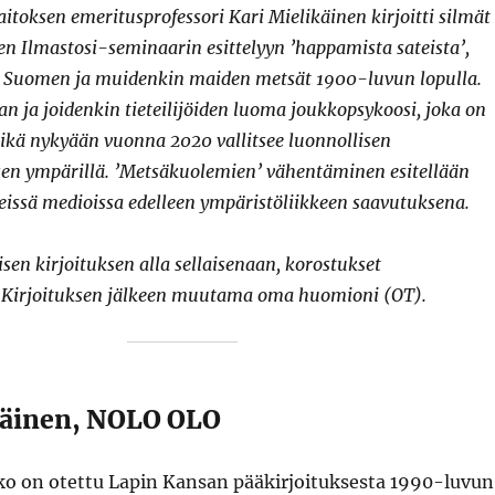
toksen emeritusprofessori Kari Mielikäinen kirjoitti silmät
n Ilmastosi-seminaarin esittelyyn ’happamista sateista’,
aa Suomen ja muidenkin maiden metsät 1900-luvun lopulla.
an ja joidenkin tieteilijöiden luoma joukkopsykoosi, joka on
ikä nykyään vuonna 2020 vallitsee luonnollisen
n ympärillä. ’Metsäkuolemien’ vähentäminen esitellään
eissä medioissa edelleen ympäristöliikkeen saavutuksena.
isen kirjoituksen alla sellaisenaan, korostukset
n. Kirjoituksen jälkeen muutama oma huomioni (OT).
käinen, NOLO OLO
kko on otettu Lapin Kansan pääkirjoituksesta 1990-luvun