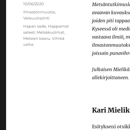
Julkaistu
10/06/2020
Metsäntutkimuslai
Kategoriat
Ilmastonmuutos
,
avaavan kuvaukse
Valeuutisointi
joiden piti tapp
Avainsanat
Hapan sade
,
Happamat
Kyseessä oli medi
sateet
,
Metsäkuolmat
,
vastaava ilmiö, m
Metsien kasvu
,
Vihreä
valhe
ilmastonmuutokse
joissain punavihr
Julkaisen Mielikä
allekirjoittanee
Kari Mieli
Esitykseni otsi