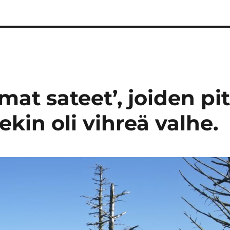
at sateet’, joiden pit
kin oli vihreä valhe.