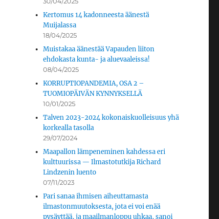
30/04/2025
Kertomus 14 kadonneesta äänestä
Muijalassa
18/04/2025
Muistakaa äänestää Vapauden liiton
ehdokasta kunta- ja aluevaaleissa!
08/04/2025
KORRUPTIOPANDEMIA, OSA 2 –
TUOMIOPÄIVÄN KYNNYKSELLÄ
10/01/2025
Talven 2023-2024 kokonaiskuolleisuus yhä
korkealla tasolla
29/07/2024
Maapallon lämpeneminen kahdessa eri
kulttuurissa — Ilmastotutkija Richard
Lindzenin luento
07/11/2023
Pari sanaa ihmisen aiheuttamasta
ilmastonmuutoksesta, jota ei voi enää
pysäyttää, ja maailmanloppu uhkaa, sanoi