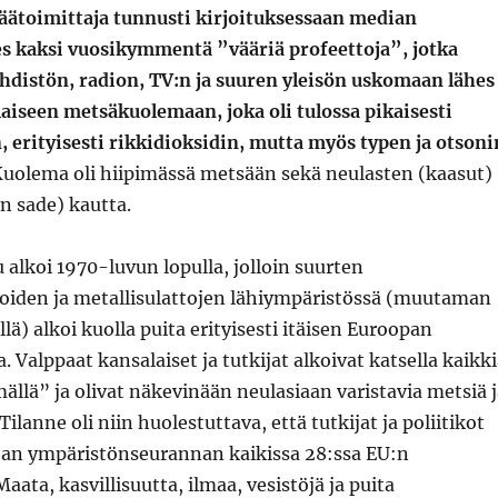
äätoimittaja tunnusti kirjoituksessaan median
s kaksi vuosikymmentä ”vääriä profeettoja”, jotka
ehdistön, radion, TV:n ja suuren yleisön uskomaan lähes
laiseen metsäkuolemaan, joka oli tulossa pikaisesti
 erityisesti rikkidioksidin, mutta myös typen ja otsoni
uolema oli hiipimässä metsään sekä neulasten (kaasut)
n sade) kautta.
alkoi 1970-luvun lopulla, jolloin suurten
loiden ja metallisulattojen lähiympäristössä (muutaman
lä) alkoi kuolla puita erityisesti itäisen Euroopan
. Valppaat kansalaiset ja tutkijat alkoivat katsella kaikk
lmällä” ja olivat näkevinään neulasiaan varistavia metsiä 
 Tilanne oli niin huolestuttava, että tutkijat ja poliitikot
ajan ympäristönseurannan kaikissa 28:ssa EU:n
Maata, kasvillisuutta, ilmaa, vesistöjä ja puita