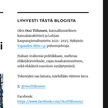
LYHYESTI TÄSTÄ BLOGISTA
Olen
Ossi Tiihonen
, kansallismielinen
kansalaisaktivisti ja Lohjan
kaupunginvaltuutettu 2021-2025. Nykyisin
i
Vapauden liitto r.p.
puheenjohtaja.
Haluan realismia politiikkaan, uudistaa
eläkejärjestelmän, rajaa maahanmuuttoon,
sekä ehkäistä nuorison syrjäytymistä.
Tekstejäni saa lainata, mielellään viitteen kera.
X:
@OssiTiihonen
Facebook:
https://www.facebook.com/OssiTiihonen/