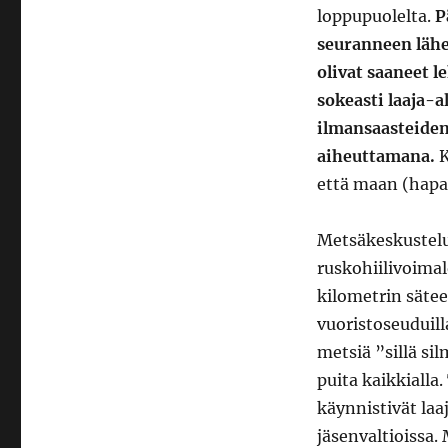
loppupuolelta.
P
seuranneen lähe
olivat saaneet l
sokeasti laaja-a
ilmansaasteiden,
aiheuttamana.
K
että maan (hapa
Metsäkeskustelu 
ruskohiilivoima
kilometrin säteel
vuoristoseuduilla
metsiä ”sillä si
puita kaikkialla.
käynnistivät la
jäsenvaltioissa. 