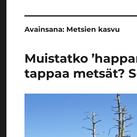
Avainsana:
Metsien kasvu
Muistatko ’happam
tappaa metsät? Se