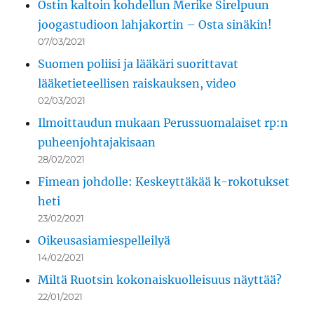
Ostin kaltoin kohdellun Merike Sirelpuun
joogastudioon lahjakortin – Osta sinäkin!
07/03/2021
Suomen poliisi ja lääkäri suorittavat
lääketieteellisen raiskauksen, video
02/03/2021
Ilmoittaudun mukaan Perussuomalaiset rp:n
puheenjohtajakisaan
28/02/2021
Fimean johdolle: Keskeyttäkää k-rokotukset
heti
23/02/2021
Oikeusasiamiespelleilyä
14/02/2021
Miltä Ruotsin kokonaiskuolleisuus näyttää?
22/01/2021