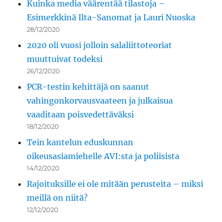
Kuinka media väärentää tilastoja –
Esimerkkinä Ilta-Sanomat ja Lauri Nuoska
28/12/2020
2020 oli vuosi jolloin salaliittoteoriat
muuttuivat todeksi
26/12/2020
PCR-testin kehittäjä on saanut
vahingonkorvausvaateen ja julkaisua
vaaditaan poisvedettäväksi
18/12/2020
Tein kantelun eduskunnan
oikeusasiamiehelle AVI:sta ja poliisista
14/12/2020
Rajoituksille ei ole mitään perusteita – miksi
meillä on niitä?
12/12/2020