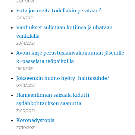
23/11/2021
Entä jos meitä todellakin perataan?
21/11/2021
Vanhukset suljetaan kotiinsa ja uhataan
vankilalla
20/11/2021
Avoin kirje perustuslakivaliokunnan jäsenille
k-passeista työpaikoilla
15/11/2021
Jokseenkin huono hyöty-haittasuhde?
07/11/2021
Hämeenlinnan sairaala kidutti
sydänkohtauksen saanutta
31/10/2021
Koronadystopia
27/10/2021