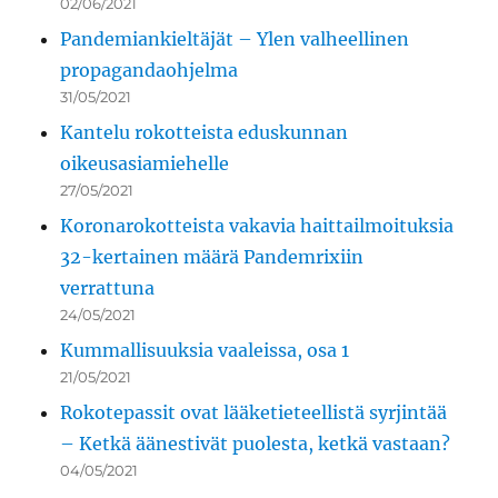
02/06/2021
Pandemiankieltäjät – Ylen valheellinen
propagandaohjelma
31/05/2021
Kantelu rokotteista eduskunnan
oikeusasiamiehelle
27/05/2021
Koronarokotteista vakavia haittailmoituksia
32-kertainen määrä Pandemrixiin
verrattuna
24/05/2021
Kummallisuuksia vaaleissa, osa 1
21/05/2021
Rokotepassit ovat lääketieteellistä syrjintää
– Ketkä äänestivät puolesta, ketkä vastaan?
04/05/2021