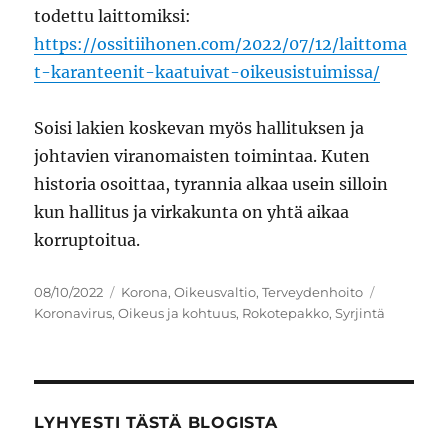
todettu laittomiksi:
https://ossitiihonen.com/2022/07/12/laittoma
t-karanteenit-kaatuivat-oikeusistuimissa/
Soisi lakien koskevan myös hallituksen ja
johtavien viranomaisten toimintaa. Kuten
historia osoittaa, tyrannia alkaa usein silloin
kun hallitus ja virkakunta on yhtä aikaa
korruptoitua.
Julkaistu
Kategoriat
Avainsana
08/10/2022
Korona
,
Oikeusvaltio
,
Terveydenhoito
Koronavirus
,
Oikeus ja kohtuus
,
Rokotepakko
,
Syrjintä
LYHYESTI TÄSTÄ BLOGISTA