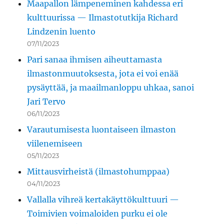
Maapallon lämpeneminen kahdessa eri
kulttuurissa — Ilmastotutkija Richard
Lindzenin luento
07/11/2023
Pari sanaa ihmisen aiheuttamasta
ilmastonmuutoksesta, jota ei voi enää
pysäyttää, ja maailmanloppu uhkaa, sanoi
Jari Tervo
06/11/2023
Varautumisesta luontaiseen ilmaston
viilenemiseen
05/11/2023
Mittausvirheistä (ilmastohumppaa)
04/11/2023
Vallalla vihreä kertakäyttökulttuuri —
Toimivien voimaloiden purku ei ole