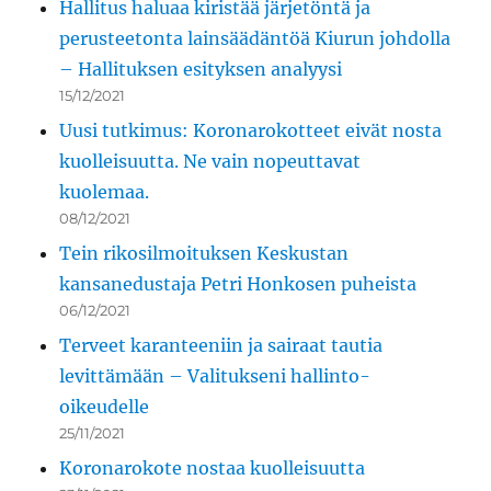
Hallitus haluaa kiristää järjetöntä ja
perusteetonta lainsäädäntöä Kiurun johdolla
– Hallituksen esityksen analyysi
15/12/2021
Uusi tutkimus: Koronarokotteet eivät nosta
kuolleisuutta. Ne vain nopeuttavat
kuolemaa.
08/12/2021
Tein rikosilmoituksen Keskustan
kansanedustaja Petri Honkosen puheista
06/12/2021
Terveet karanteeniin ja sairaat tautia
levittämään – Valitukseni hallinto-
oikeudelle
25/11/2021
Koronarokote nostaa kuolleisuutta