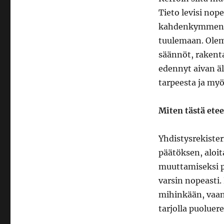
Tieto levisi nope
kahdenkymmenen
tuulemaan. Olem
säännöt, rakenta
edennyt aivan äl
tarpeesta ja myö
Miten tästä ete
Yhdistysrekiste
päätöksen, aloi
muuttamiseksi 
varsin nopeasti.
mihinkään, vaan 
tarjolla puoluere