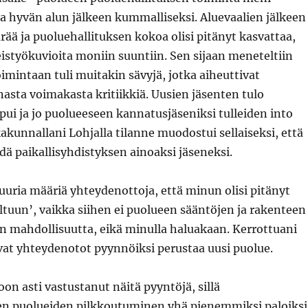
ja hyvän alun jälkeen kummalliseksi. Aluevaalien jälkeen
ä ja puoluehallituksen kokoa olisi pitänyt kasvattaa,
istyökuvioita moniin suuntiin. Sen sijaan meneteltiin
oimintaan tuli muitakin sävyjä, jotka aiheuttivat
asta voimakasta kritiikkiä. Uusien jäsenten tulo
ui ja jo puolueeseen kannatusjäseniksi tulleiden into
kakunnallani Lohjalla tilanne muodostui sellaiseksi, että
ädä paikallisyhdistyksen ainoaksi jäseneksi.
uria määriä yhteydenottoja, että minun olisi pitänyt
ltuun’, vaikka siihen ei puolueen sääntöjen ja rakenteen
n mahdollisuutta, eikä minulla haluakaan. Kerrottuani
at yhteydenotot pyynnöiksi perustaa uusi puolue.
oon asti vastustanut näitä pyyntöjä, sillä
ten puolueiden pilkkoutuminen yhä pienemmiksi paloiksi