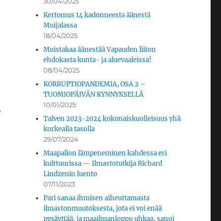
30/04/2025
Kertomus 14 kadonneesta äänestä
Muijalassa
18/04/2025
Muistakaa äänestää Vapauden liiton
ehdokasta kunta- ja aluevaaleissa!
08/04/2025
KORRUPTIOPANDEMIA, OSA 2 –
TUOMIOPÄIVÄN KYNNYKSELLÄ
10/01/2025
.
Talven 2023-2024 kokonaiskuolleisuus yhä
korkealla tasolla
29/07/2024
Maapallon lämpeneminen kahdessa eri
kulttuurissa — Ilmastotutkija Richard
Lindzenin luento
07/11/2023
Pari sanaa ihmisen aiheuttamasta
ilmastonmuutoksesta, jota ei voi enää
pysäyttää, ja maailmanloppu uhkaa, sanoi