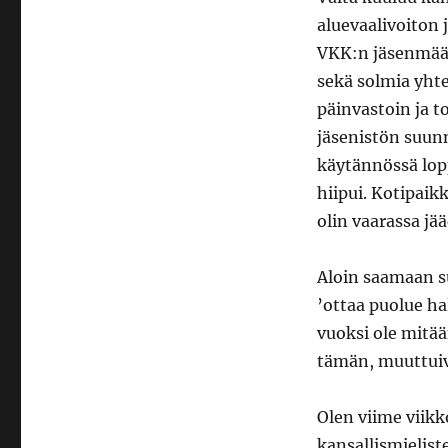
aluevaalivoiton 
VKK:n jäsenmäärä
sekä solmia yhte
päinvastoin ja t
jäsenistön suunn
käytännössä lopp
hiipui. Kotipaik
olin vaarassa jä
Aloin saamaan su
’ottaa puolue ha
vuoksi ole mitää
tämän, muuttuiv
Olen viime viikk
kansallismielis