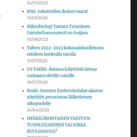
24/10/2023
RNA-rokotteiden ikuiset vaarat
t
15/09/2023
Mikrobiologi Tamara Tuuminen:
Lintuinfluenssatesti on huijaus
10/08/2023
Talven 2022-2023 kokonaiskuolleisuus
edelleen korkealla tasolla
31/07/2023
US VAERS-datassa hälyttäviä tietoja
raskaana oleville naisille
18/07/2023
Keski-Suomen hyvinvointialue ajautuu
näyttöön perustuvan lääketieteen
ulkopuolelle
24/04/2023
HENKILÖKOHTAISEN VASTUUN
TUNNUSTAMINEN VAI SOKEA
KUULIAISUUS?