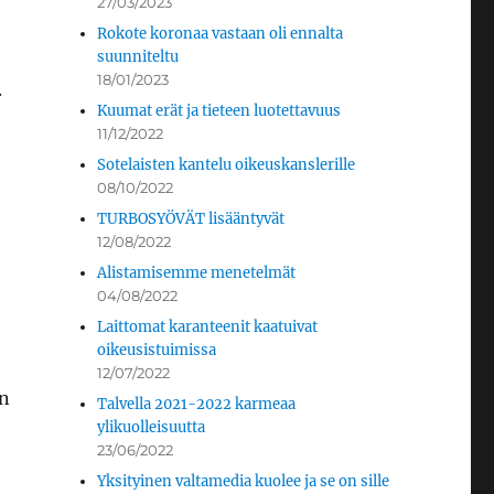
27/03/2023
Rokote koronaa vastaan oli ennalta
suunniteltu
18/01/2023
.
Kuumat erät ja tieteen luotettavuus
11/12/2022
Sotelaisten kantelu oikeuskanslerille
08/10/2022
TURBOSYÖVÄT lisääntyvät
12/08/2022
Alistamisemme menetelmät
04/08/2022
Laittomat karanteenit kaatuivat
oikeusistuimissa
12/07/2022
an
Talvella 2021-2022 karmeaa
ylikuolleisuutta
23/06/2022
Yksityinen valtamedia kuolee ja se on sille