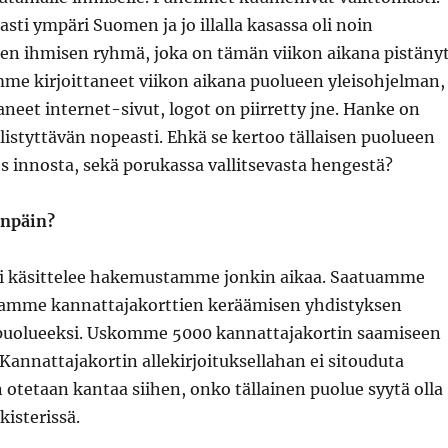
asti ympäri Suomen ja jo illalla kasassa oli noin
 ihmisen ryhmä, joka on tämän viikon aikana pistäny
me kirjoittaneet viikon aikana puolueen yleisohjelman,
neet internet-sivut, logot on piirretty jne. Hanke on
listyttävän nopeasti. Ehkä se kertoo tällaisen puolueen
s innosta, sekä porukassa vallitsevasta hengestä?
enpäin?
ri käsittelee hakemustamme jonkin aikaa. Saatuamme
tamme kannattajakorttien keräämisen yhdistyksen
puolueeksi. Uskomme 5000 kannattajakortin saamiseen
 Kannattajakortin allekirjoituksellahan ei sitouduta
otetaan kantaa siihen, onko tällainen puolue syytä olla
kisterissä.