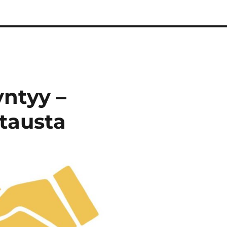
yntyy –
tausta