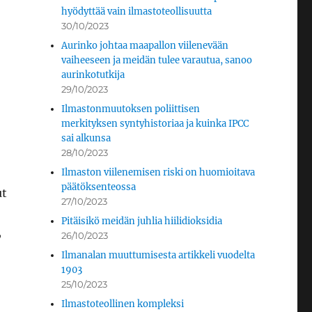
hyödyttää vain ilmastoteollisuutta
30/10/2023
Aurinko johtaa maapallon viilenevään
vaiheeseen ja meidän tulee varautua, sanoo
aurinkotutkija
29/10/2023
Ilmastonmuutoksen poliittisen
merkityksen syntyhistoriaa ja kuinka IPCC
sai alkunsa
28/10/2023
Ilmaston viilenemisen riski on huomioitava
päätöksenteossa
ut
27/10/2023
Pitäisikö meidän juhlia hiilidioksidia
,
26/10/2023
Ilmanalan muuttumisesta artikkeli vuodelta
1903
25/10/2023
Ilmastoteollinen kompleksi