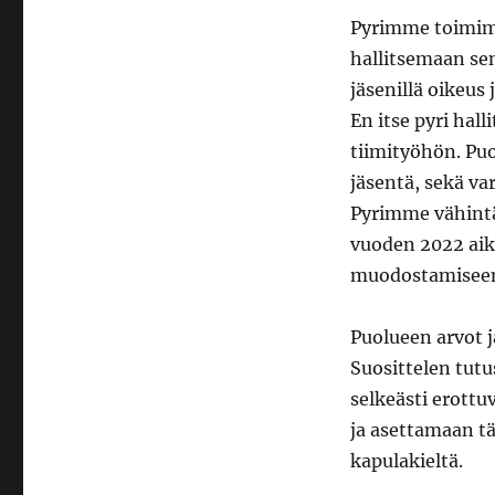
Pyrimme toimima
hallitsemaan sen
jäsenillä oikeus
En itse pyri hal
tiimityöhön. Pu
jäsentä, sekä va
Pyrimme vähintä
vuoden 2022 aik
muodostamisee
Puolueen arvot j
Suosittelen tut
selkeästi erottu
ja asettamaan täs
kapulakieltä.