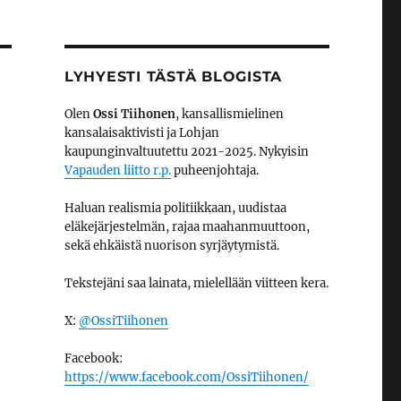
LYHYESTI TÄSTÄ BLOGISTA
Olen
Ossi Tiihonen
, kansallismielinen
kansalaisaktivisti ja Lohjan
kaupunginvaltuutettu 2021-2025. Nykyisin
Vapauden liitto r.p.
puheenjohtaja.
Haluan realismia politiikkaan, uudistaa
eläkejärjestelmän, rajaa maahanmuuttoon,
sekä ehkäistä nuorison syrjäytymistä.
Tekstejäni saa lainata, mielellään viitteen kera.
X:
@OssiTiihonen
Facebook:
https://www.facebook.com/OssiTiihonen/