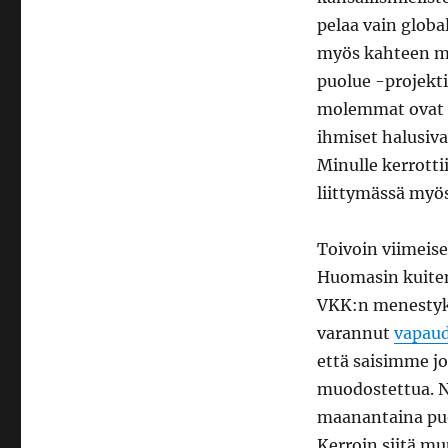
pelaa vain glob
myös kahteen mu
puolue -projekt
molemmat ovat m
ihmiset halusi
Minulle kerrotti
liittymässä myös 
Toivoin viimeise
Huomasin kuiten
VKK:n menestykse
varannut
vapaud
että saisimme j
muodostettua. N
maanantaina puol
Kerroin siitä mu