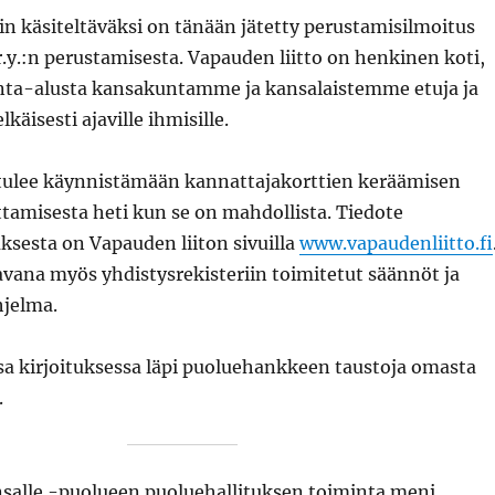
in käsiteltäväksi on tänään jätetty perustamisilmoitus
r.y.:n perustamisesta. Vapauden liitto on henkinen koti,
inta-alusta kansakuntamme ja kansalaistemme etuja ja
käisesti ajaville ihmisille.
 tulee käynnistämään kannattajakorttien keräämisen
tamisesta heti kun se on mahdollista. Tiedote
sesta on Vapauden liiton sivuilla
www.vapaudenliitto.fi
tavana myös yhdistysrekisteriin toimitetut säännöt ja
hjelma.
sa kirjoituksessa läpi puoluehankkeen taustoja omasta
.
nsalle -puolueen puoluehallituksen toiminta meni