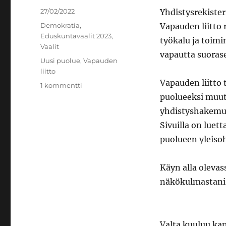
Julkaistu
27/02/2022
Yhdistysrekister
Kategoriat
Demokratia
,
Vapauden liitto 
Eduskuntavaalit 2023
,
työkalu ja toim
Vaalit
vapautta suorasel
Avainsanat
Uusi puolue
,
Vapauden
liitto
Vapauden liitto
artikkeliin
1 kommentti
Vapauden
puolueeksi muut
liitto
yhdistyshakemuk
syntyy
Sivuilla on luet
–
puoluehankkeen
puolueen yleiso
tausta
Käyn alla olevas
näkökulmastani
Valta kuuluu ka