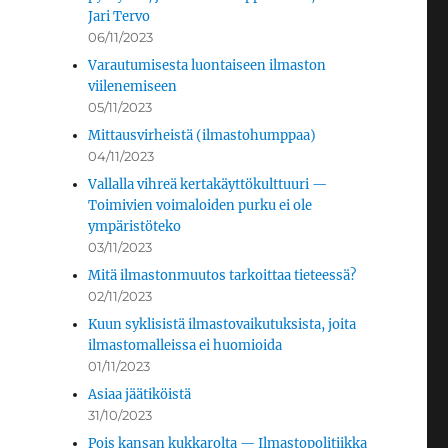
Jari Tervo
06/11/2023
Varautumisesta luontaiseen ilmaston
viilenemiseen
05/11/2023
Mittausvirheistä (ilmastohumppaa)
04/11/2023
Vallalla vihreä kertakäyttökulttuuri —
Toimivien voimaloiden purku ei ole
ympäristöteko
03/11/2023
Mitä ilmastonmuutos tarkoittaa tieteessä?
02/11/2023
Kuun syklisistä ilmastovaikutuksista, joita
ilmastomalleissa ei huomioida
01/11/2023
Asiaa jäätiköistä
31/10/2023
Pois kansan kukkarolta — Ilmastopolitiikka