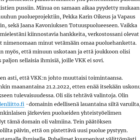
alistien pussiin. Minua on samaan aikaa pyydetty mukaan
uhun puolueprojektiin, Pekka Karin Oikeus ja Vapaus
iin, sekä Jaana Kavoniuksen Totuuspuolueeseen. Vaikka
ielestäni kiinnostavia hankkeita, verkostossani olevat
vat nimenomaan minut vetämään omaa puoluehanketta.
in myös, että minuun uskotaan ja että joukkoon olisi
paljon sellaisia ihmisiä, joille VKK ei sovi.
en asti, että VKK:n johto muuttaisi toimintaansa.
kin maanantaina 21.2.2022, etten enää itsekään uskon
en tulevaisuudessa. Oli siis tehtävä valintoja. Olin
enliitto.fi
-domainin edellisenä lauantaina siltä varuilta
onkinlaisen järkevien puolueiden yhteistyöelimen
yt tämä domain oli valmiina. Tein päätöksen
ilta päivin, että on pistettävä uusi puolue pystyyn.
utamalle ihmiselle. Puhelimet kuumenivat välittömästi.