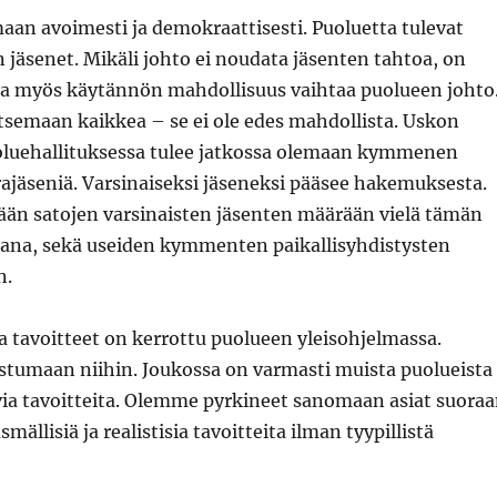
an avoimesti ja demokraattisesti. Puoluetta tulevat
 jäsenet. Mikäli johto ei noudata jäsenten tahtoa, on
 ja myös käytännön mahdollisuus vaihtaa puolueen johto
litsemaan kaikkea – se ei ole edes mahdollista. Uskon
oluehallituksessa tulee jatkossa olemaan kymmenen
rajäseniä. Varsinaiseksi jäseneksi pääsee hakemuksesta.
än satojen varsinaisten jäsenten määrään vielä tämän
ana, sekä useiden kymmenten paikallisyhdistysten
n.
a tavoitteet on kerrottu puolueen yleisohjelmassa.
ustumaan niihin. Joukossa on varmasti muista puolueista
via tavoitteita. Olemme pyrkineet sanomaan asiat suora
mällisiä ja realistisia tavoitteita ilman tyypillistä