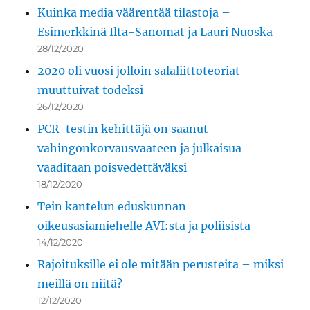
Kuinka media väärentää tilastoja –
Esimerkkinä Ilta-Sanomat ja Lauri Nuoska
28/12/2020
2020 oli vuosi jolloin salaliittoteoriat
muuttuivat todeksi
26/12/2020
PCR-testin kehittäjä on saanut
vahingonkorvausvaateen ja julkaisua
vaaditaan poisvedettäväksi
18/12/2020
Tein kantelun eduskunnan
oikeusasiamiehelle AVI:sta ja poliisista
14/12/2020
Rajoituksille ei ole mitään perusteita – miksi
meillä on niitä?
12/12/2020