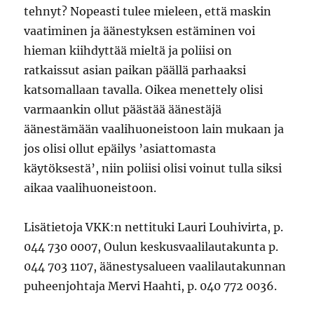
tehnyt? Nopeasti tulee mieleen, että maskin
vaatiminen ja äänestyksen estäminen voi
hieman kiihdyttää mieltä ja poliisi on
ratkaissut asian paikan päällä parhaaksi
katsomallaan tavalla. Oikea menettely olisi
varmaankin ollut päästää äänestäjä
äänestämään vaalihuoneistoon lain mukaan ja
jos olisi ollut epäilys ’asiattomasta
käytöksestä’, niin poliisi olisi voinut tulla siksi
aikaa vaalihuoneistoon.
Lisätietoja VKK:n nettituki Lauri Louhivirta, p.
044 730 0007, Oulun keskusvaalilautakunta p.
044 703 1107, äänestysalueen vaalilautakunnan
puheenjohtaja Mervi Haahti, p. 040 772 0036.