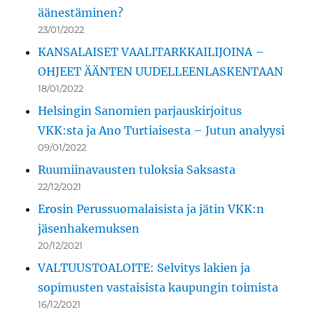
äänestäminen?
23/01/2022
KANSALAISET VAALITARKKAILIJOINA –
OHJEET ÄÄNTEN UUDELLEENLASKENTAAN
18/01/2022
Helsingin Sanomien parjauskirjoitus
VKK:sta ja Ano Turtiaisesta – Jutun analyysi
09/01/2022
Ruumiinavausten tuloksia Saksasta
22/12/2021
Erosin Perussuomalaisista ja jätin VKK:n
jäsenhakemuksen
20/12/2021
VALTUUSTOALOITE: Selvitys lakien ja
sopimusten vastaisista kaupungin toimista
16/12/2021