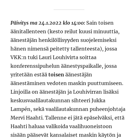
Päivitys ma 24.1.2022 klo 14:00:
Sain toisen
äänitallenteen (kesto reilut kuusi minuuttia,
äänestäjän henkilöllisyyden suojelemiseksi
hänen nimensä peitetty tallenteesta), jossa
VKK:n tuki Lauri Louhivirta soittaa
konferenssipuhelun äänestyspaikalle, jossa
yritetään estää
toisen
äänestäjän
äänestäminen vedoten maskin puuttumiseen.
Linjoilla on äänestäjän ja Louhivirran lisäksi
keskusvaalilautakunnan sihteeri Jukka
Lampén, sekä vaalilautakunnan puheenjohtaja
Mervi Haahti. Tallenne ei jätä epäselväksi, että
Haahti haluaa valikoida vaalihuoneistoon
sisään pääsevät kansalaiset maskin käytön ja