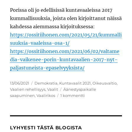
Porissa oli jo edellisissä kuntavaaleissa 2017
kummallisuuksia, joista olen kirjoittanut näissä
kahdessa aiemmassa kirjoituksessa:
https://ossitiihonen.com/2021/05/21/kummalli
suuksia-vaaleissa-osa-1/
https://ossitiihonen.com/2021/06/02/valtame
dia-vaikenee-porin-kuntavaalien-2017-nyt-
paljastuneista-epaselvyyksista/
Julkaistu
Kategoriat
13/06/2021
Demokratia
,
Kuntavaalit 2021
,
Oikeusvaltio
,
Avainsanat
Vaalien rehellisyys
,
Vaalit
Äänestyspaikalle
artikkeliin
saapuminen
,
Vaalirikos
1 kommentti
Vaalirikos
Porissa?
Vaalit
joudutaan
uusimaan?
LYHYESTI TÄSTÄ BLOGISTA