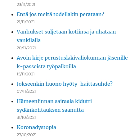
23/11/2021
Entä jos meitä todellakin perataan?
21/11/2021
Vanhukset suljetaan kotiinsa ja uhataan
vankilalla
20/11/2021
Avoin kirje perustuslakivaliokunnan jäsenille
k-passeista työpaikoilla
15/11/2021
Jokseenkin huono hyöty-haittasuhde?
07/11/2021
Hämeenlinnan sairaala kidutti
sydänkohtauksen saanutta
31/10/2021
Koronadystopia
27/10/2021