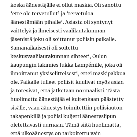
koska äänestäjälle ei ollut maskia. Oli sanottu
’ette ole tervetullut’ ja ’tervetuloa
äänestämään pihalle’. Asiasta oli syntynyt
väittelyä ja ilmeisesti vaalilautakunnan
jäsenistä joku oli soittanut poliisin paikalle.
Samanaikaisesti oli soitettu
keskusvaalilautakunnan sihteeri, Oulun
kaupungin lakimies Jukka Lampénille, joka oli
ilmoittanut yksiselitteisesti, ettei maskipakkoa
ole. Paikalle tulleet poliisit kuulivat myös asian
ja totesivat, että jatketaan normaalisti. Tästä
huolimatta äänestäjää ei kuitenkaan päästetty
sisälle, vaan äänestys toimitettiin poliisiauton
takapenkillä ja poliisi kuljetti äänestyslipun
oletettavasti uurnaan. Tämä siitä huolimatta,
että ulkoäänestys on tarkoitettu vain