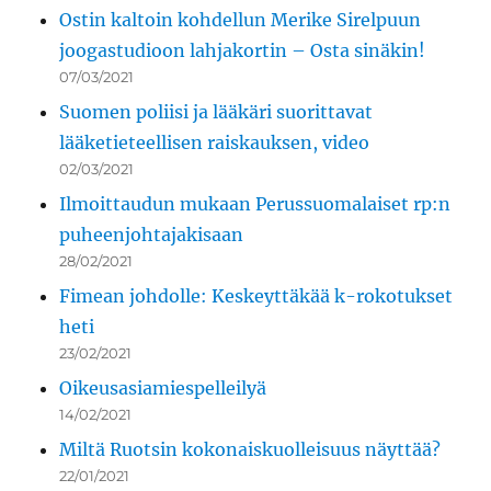
Ostin kaltoin kohdellun Merike Sirelpuun
joogastudioon lahjakortin – Osta sinäkin!
07/03/2021
Suomen poliisi ja lääkäri suorittavat
lääketieteellisen raiskauksen, video
02/03/2021
Ilmoittaudun mukaan Perussuomalaiset rp:n
puheenjohtajakisaan
28/02/2021
Fimean johdolle: Keskeyttäkää k-rokotukset
heti
23/02/2021
Oikeusasiamiespelleilyä
14/02/2021
Miltä Ruotsin kokonaiskuolleisuus näyttää?
22/01/2021