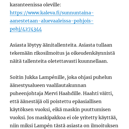
karanteenissa oleville:
https://www.kaleva.fi/sunnuntaina-
aanestetaan-aluevaaleissa-pohjois-
pohj/4274344
Asiasta löytyy äänitallenteita. Asiasta tullaan
tekemään rikosilmoitus ja oikeudenkäynnistä
näitä tallenteita oletettavasti kuunnellaan.
Soitin Jukka Lampénille, joka ohjasi puhelun
äänestysalueen vaalilautakunnan
puheenjohtaja Mervi Haahdille. Haahti väitti,
että äänestäjä oli poistettu epäasiallisen
käytöksen vuoksi, eikä maskin puuttumisen
vuoksi. Jos maskipakkoa ei ole yritetty käyttää,
niin miksi Lampén tästä asiasta on ilmoituksen