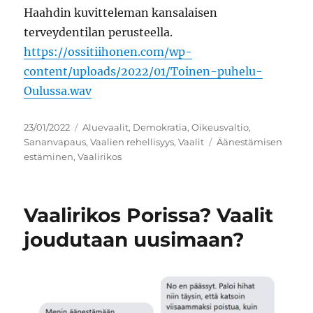
Haahdin kuvitteleman kansalaisen
terveydentilan perusteella.
https://ossitiihonen.com/wp-
content/uploads/2022/01/Toinen-puhelu-
Oulussa.wav
Julkaistu
Kategoriat
23/01/2022
Aluevaalit
,
Demokratia
,
Oikeusvaltio
,
Avainsanat
Sananvapaus
,
Vaalien rehellisyys
,
Vaalit
Äänestämisen
estäminen
,
Vaalirikos
Vaalirikos Porissa? Vaalit
joudutaan uusimaan?