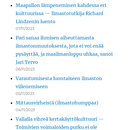
Maapallon lämpeneminen kahdessa eri
kulttuurissa — Ilmastotutkija Richard
Lindzenin luento
07/11/2023
Pari sanaa ihmisen aiheuttamasta
ilmastonmuutoksesta, jota ei voi enää
pysäyttää, ja maailmanloppu uhkaa, sanoi
Jari Tervo
06/11/2023
Varautumisesta luontaiseen ilmaston
viilenemiseen
05/11/2023
Mittausvirheistä (ilmastohumppaa)
04/11/2023
Vallalla vihreä kertakäyttökulttuuri —
Toimivien voimaloiden purku ei ole