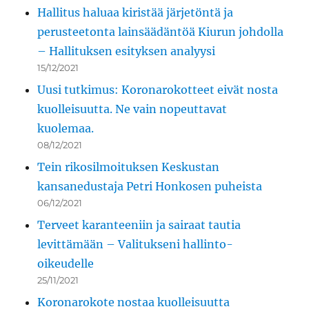
Hallitus haluaa kiristää järjetöntä ja
perusteetonta lainsäädäntöä Kiurun johdolla
– Hallituksen esityksen analyysi
15/12/2021
Uusi tutkimus: Koronarokotteet eivät nosta
kuolleisuutta. Ne vain nopeuttavat
kuolemaa.
08/12/2021
Tein rikosilmoituksen Keskustan
kansanedustaja Petri Honkosen puheista
06/12/2021
Terveet karanteeniin ja sairaat tautia
levittämään – Valitukseni hallinto-
oikeudelle
25/11/2021
Koronarokote nostaa kuolleisuutta