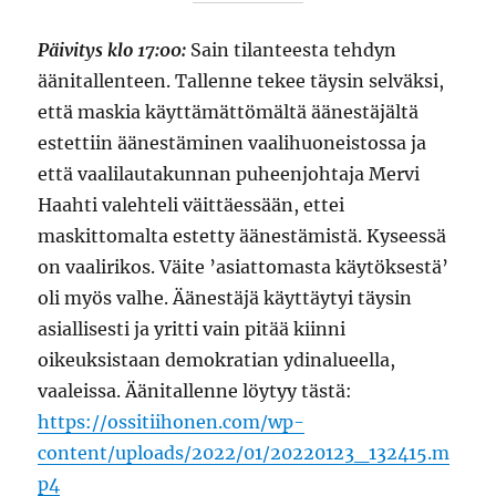
Päivitys klo 17:00:
Sain tilanteesta tehdyn
äänitallenteen. Tallenne tekee täysin selväksi,
että maskia käyttämättömältä äänestäjältä
estettiin äänestäminen vaalihuoneistossa ja
että vaalilautakunnan puheenjohtaja Mervi
Haahti valehteli väittäessään, ettei
maskittomalta estetty äänestämistä. Kyseessä
on vaalirikos. Väite ’asiattomasta käytöksestä’
oli myös valhe. Äänestäjä käyttäytyi täysin
asiallisesti ja yritti vain pitää kiinni
oikeuksistaan demokratian ydinalueella,
vaaleissa. Äänitallenne löytyy tästä:
https://ossitiihonen.com/wp-
content/uploads/2022/01/20220123_132415.m
p4