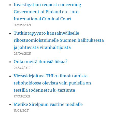
Investigation request concerning
Government of Finland etc. into
International Criminal Court
02/05/2021
Tutkintapyyntö kansainväliselle
rikostuomioistuimelle Suomen hallituksesta
ja johtavista viranhaltijoista
26/04/2021
Onko meitä ihmisiä liikaa?
24/04/2021
Vieraskirjoitus: THL:n ilmoittamista
tehohoidossa olevista vain puolella on
testillä todennettu k-tartunta
17/03/2021
Merike Sirelpuun vastine medialle
11/03/2021