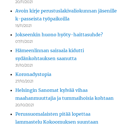
20/11/2021
Avoin kirje perustuslakivaliokunnan jäsenille
k-passeista työpaikoilla
15/11/2021
Jokseenkin huono hyöty-haittasuhde?
07/11/2021
Hämeenlinnan sairaala kidutti
sydänkohtauksen saanutta
31/10/2021
Koronadystopia
27/10/2021
Helsingin Sanomat kylvää vihaa
maahanmuuttajia ja tummaihoisia kohtaan
20/10/2021
Perussuomalaisten pitää lopettaa
lammastelu Kokoomuksen suuntaan