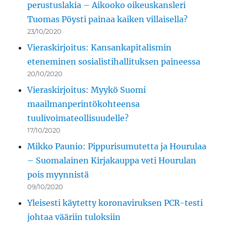
perustuslakia – Aikooko oikeuskansleri
Tuomas Pöysti painaa kaiken villaisella?
23/10/2020
Vieraskirjoitus: Kansankapitalismin
eteneminen sosialistihallituksen paineessa
20/10/2020
Vieraskirjoitus: Myykö Suomi
maailmanperintökohteensa
tuulivoimateollisuudelle?
17/10/2020
Mikko Paunio: Pippurisumutetta ja Hourulaa
– Suomalainen Kirjakauppa veti Hourulan
pois myynnistä
09/10/2020
Yleisesti käytetty koronaviruksen PCR-testi
johtaa vääriin tuloksiin