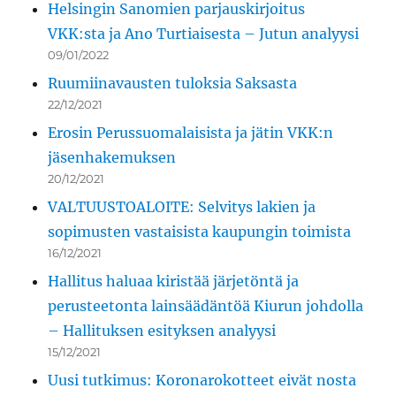
Helsingin Sanomien parjauskirjoitus
VKK:sta ja Ano Turtiaisesta – Jutun analyysi
09/01/2022
Ruumiinavausten tuloksia Saksasta
22/12/2021
Erosin Perussuomalaisista ja jätin VKK:n
jäsenhakemuksen
20/12/2021
VALTUUSTOALOITE: Selvitys lakien ja
sopimusten vastaisista kaupungin toimista
16/12/2021
Hallitus haluaa kiristää järjetöntä ja
perusteetonta lainsäädäntöä Kiurun johdolla
– Hallituksen esityksen analyysi
15/12/2021
Uusi tutkimus: Koronarokotteet eivät nosta