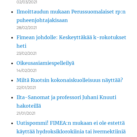
02/03/2021
Ilmoittaudun mukaan Perussuomalaiset rp:n
puheenjohtajakisaan
28/02/2021
Fimean johdolle: Keskeyttäkää k-rokotukset
heti
23/02/2021
Oikeusasiamiespelleilyä
14/02/2021
Miltä Ruotsin kokonaiskuolleisuus näyttää?
22/01/2021
Ilta-Sanomat ja professori Juhani Knuuti
hakoteillä
21/01/2021
Uutispommi! FIMEA:n mukaan ei ole estettä
käyttää hydroksiklorokiinia tai ivermektiiniä