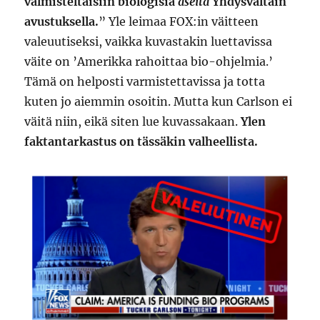
valmisteltaisiin biologisia
aseita
Yhdysvaltain
avustuksella.
” Yle leimaa FOX:in väitteen
valeuutiseksi, vaikka kuvastakin luettavissa
väite on ’Amerikka rahoittaa bio-ohjelmia.’
Tämä on helposti varmistettavissa ja totta
kuten jo aiemmin osoitin. Mutta kun Carlson ei
väitä niin, eikä siten lue kuvassakaan.
Ylen
faktantarkastus on tässäkin valheellista.