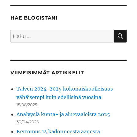
HAE BLOGISTANI
HA
Etsi:
VIIMEISIMMÄT ARTIKKELIT
Talven 2024-2025 kokonaiskuolleisuus
vähäisempi kuin edellisinä vuosina
15/08/2025
Analyysiä kunta- ja aluevaaleista 2025
30/04/2025
Kertomus 14 kadonneesta äänestä