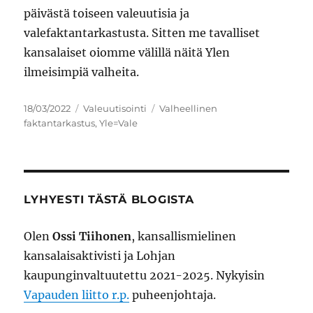
päivästä toiseen valeuutisia ja
valefaktantarkastusta. Sitten me tavalliset
kansalaiset oiomme välillä näitä Ylen
ilmeisimpiä valheita.
Julkaistu
Kategoriat
Avainsanat
18/03/2022
Valeuutisointi
Valheellinen
faktantarkastus
,
Yle=Vale
LYHYESTI TÄSTÄ BLOGISTA
Olen
Ossi Tiihonen
, kansallismielinen
kansalaisaktivisti ja Lohjan
kaupunginvaltuutettu 2021-2025. Nykyisin
Vapauden liitto r.p.
puheenjohtaja.