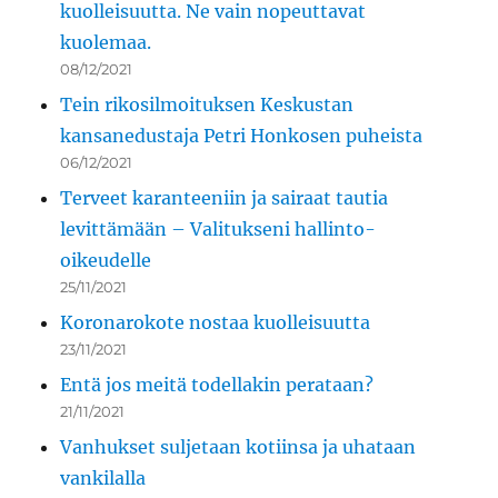
kuolleisuutta. Ne vain nopeuttavat
kuolemaa.
08/12/2021
Tein rikosilmoituksen Keskustan
kansanedustaja Petri Honkosen puheista
06/12/2021
Terveet karanteeniin ja sairaat tautia
levittämään – Valitukseni hallinto-
oikeudelle
25/11/2021
Koronarokote nostaa kuolleisuutta
23/11/2021
Entä jos meitä todellakin perataan?
21/11/2021
Vanhukset suljetaan kotiinsa ja uhataan
vankilalla