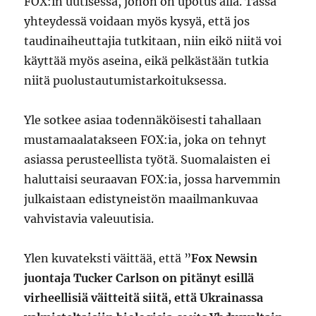
FOX:in uutisessa, johon on upotus alla. Tässä
yhteydessä voidaan myös kysyä, että jos
taudinaiheuttajia tutkitaan, niin eikö niitä voi
käyttää myös aseina, eikä pelkästään tutkia
niitä puolustautumistarkoituksessa.
Yle sotkee asiaa todennäköisesti tahallaan
mustamaalatakseen FOX:ia, joka on tehnyt
asiassa perusteellista työtä. Suomalaisten ei
haluttaisi seuraavan FOX:ia, jossa harvemmin
julkaistaan edistyneistön maailmankuvaa
vahvistavia valeuutisia.
Ylen kuvateksti väittää, että ”
Fox Newsin
juontaja Tucker Carlson on pitänyt esillä
virheellisiä väitteitä siitä, että Ukrainassa