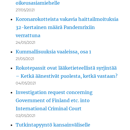
oikeusasiamiehelle
27/05/2021
Koronarokotteista vakavia haittailmoituksia
32-kertainen määrä Pandemrixiin
verrattuna
24/05/2021
Kummallisuuksia vaaleissa, osa 1
21/05/2021
Rokotepassit ovat lääketieteellistä syrjintää
– Ketkä äänestivät puolesta, ketkä vastaan?
04/05/2021
Investigation request concerning
Government of Finland etc. into
International Criminal Court
02/05/2021
Tutkintapyyntö kansainväliselle