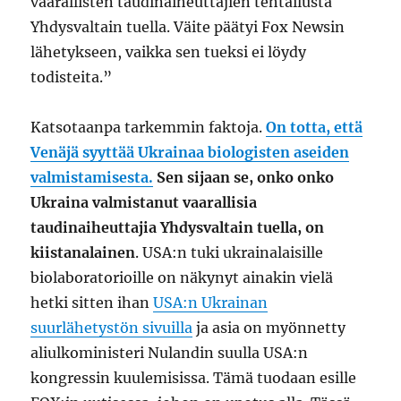
vaarallisten taudinaiheuttajien tehtailusta
Yhdysvaltain tuella. Väite päätyi Fox Newsin
lähetykseen, vaikka sen tueksi ei löydy
todisteita.”
Katsotaanpa tarkemmin faktoja.
On totta, että
Venäjä syyttää Ukrainaa biologisten aseiden
valmistamisesta.
Sen sijaan se, onko onko
Ukraina valmistanut vaarallisia
taudinaiheuttajia Yhdysvaltain tuella, on
kiistanalainen
. USA:n tuki ukrainalaisille
biolaboratorioille on näkynyt ainakin vielä
hetki sitten ihan
USA:n Ukrainan
suurlähetystön sivuilla
ja asia on myönnetty
aliulkoministeri Nulandin suulla USA:n
kongressin kuulemisissa. Tämä tuodaan esille