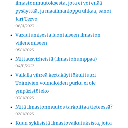
ilmastonmuutoksesta, jota ei voi enää
pysäyttää, ja maailmanloppu uhkaa, sanoi
Jari Tervo
06/11/2023
Varautumisesta luontaiseen ilmaston
viilenemiseen
05/11/2023
Mittausvirheistä (ilmastohumppaa)
04/11/2023
Vallalla vihreä kertakäyttökulttuuri —
Toimivien voimaloiden purku ei ole
ympäristöteko
03/11/2023
Mitä ilmastonmuutos tarkoittaa tieteessä?
02/11/2023
Kuun syklisistä ilmastovaikutuksista, joita