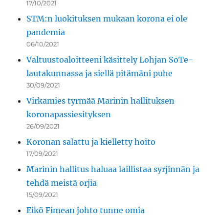
17/10/2021
STM:n luokituksen mukaan korona ei ole
pandemia
06/10/2021
Valtuustoaloitteeni käsittely Lohjan SoTe-
lautakunnassa ja siellä pitämäni puhe
30/09/2021
Virkamies tyrmää Marinin hallituksen
koronapassiesityksen
26/09/2021
Koronan salattu ja kielletty hoito
17/09/2021
Marinin hallitus haluaa laillistaa syrjinnän ja
tehdä meistä orjia
15/09/2021
Eikö Fimean johto tunne omia