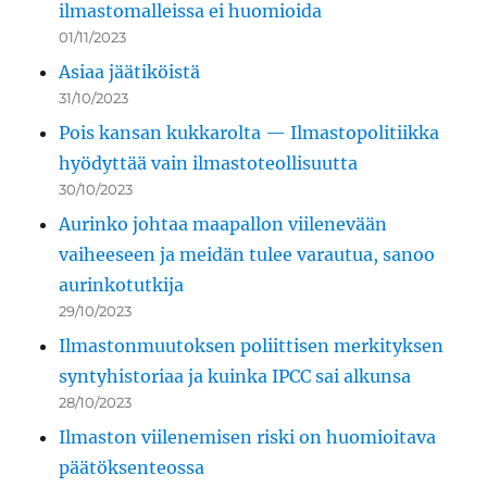
ilmastomalleissa ei huomioida
01/11/2023
Asiaa jäätiköistä
31/10/2023
Pois kansan kukkarolta — Ilmastopolitiikka
hyödyttää vain ilmastoteollisuutta
30/10/2023
Aurinko johtaa maapallon viilenevään
vaiheeseen ja meidän tulee varautua, sanoo
aurinkotutkija
29/10/2023
Ilmastonmuutoksen poliittisen merkityksen
syntyhistoriaa ja kuinka IPCC sai alkunsa
28/10/2023
Ilmaston viilenemisen riski on huomioitava
päätöksenteossa