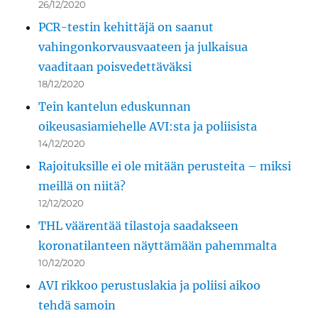
26/12/2020
PCR-testin kehittäjä on saanut
vahingonkorvausvaateen ja julkaisua
vaaditaan poisvedettäväksi
18/12/2020
Tein kantelun eduskunnan
oikeusasiamiehelle AVI:sta ja poliisista
14/12/2020
Rajoituksille ei ole mitään perusteita – miksi
meillä on niitä?
12/12/2020
THL väärentää tilastoja saadakseen
koronatilanteen näyttämään pahemmalta
10/12/2020
AVI rikkoo perustuslakia ja poliisi aikoo
tehdä samoin