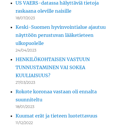
US VAERS-datassa hälyttäviä tietoja
raskaana oleville naisille
18/07/2023
Keski-Suomen hyvinvointialue ajautuu
näyttöön perustuvan lääketieteen
ulkopuolelle
24/04/2023
HENKILÖKOHTAISEN VASTUUN
TUNNUSTAMINEN VAI SOKEA
KUULIAISUUS?
27/03/2023
Rokote koronaa vastaan oli ennalta
suunniteltu
18/01/2023
Kuumat erät ja tieteen luotettavuus
11/12/2022