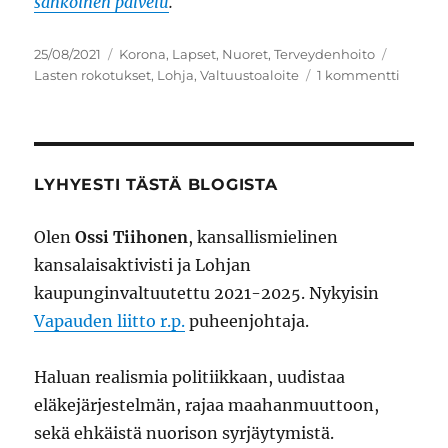
sähköinen palvelu
.
Julkaistu
Kategoriat
Avainsa
25/08/2021
Korona
,
Lapset
,
Nuoret
,
Terveydenhoito
artikke
Lasten rokotukset
,
Lohja
,
Valtuustoaloite
1 kommentti
Valtuus
korona
keskey
Lohjall
LYHYESTI TÄSTÄ BLOGISTA
Olen
Ossi Tiihonen
, kansallismielinen
kansalaisaktivisti ja Lohjan
kaupunginvaltuutettu 2021-2025. Nykyisin
Vapauden liitto r.p.
puheenjohtaja.
Haluan realismia politiikkaan, uudistaa
eläkejärjestelmän, rajaa maahanmuuttoon,
sekä ehkäistä nuorison syrjäytymistä.