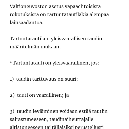
Valtioneuvoston asetus vapaaehtoisista
rokotuksista on tartuntatautilakia alempaa
lainsäädäntöä.
Tartuntatautilain yleisvaarallisen taudin
määritelmän mukaan:
”Tartuntatauti on yleisvaarallinen, jos:
1) taudin tarttuvuus on suuri;
2) tauti on vaarallinen; ja
3) taudin leviäminen voidaan estää tautiin
sairastuneeseen, taudinaiheuttajalle
altistuneeseen tai tällaisiksi perustellusti