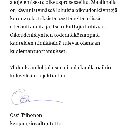
suojelemisesta oikeusprosesseilta. Maailmalla
on käynnistymässä lukuisia oikeudenkäyntejä
koronarokotuksista päättäneitä, niissä
edesauttaneita ja itse rokottajia kohtaan.
Oikeudenkäyntien todennäköisimpinä
kanteiden nimikkeinä tulevat olemaan
kuolemantuottamukset.
Yhdenkään lohjalaisen ei pidä kuolla näihin
kokeellisiin injektioihin.
Ossi Tiihonen
kaupunginvaltuutettu