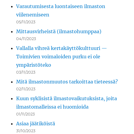
Varautumisesta luontaiseen ilmaston
viilenemiseen
05/11/2023
Mittausvirheistä (ilmastohumppaa)
04/11/2023
Vallalla vihreä kertakäyttökulttuuri —
Toimivien voimaloiden purku ei ole
ympäristöteko
03/11/2023
Mitä ilmastonmuutos tarkoittaa tieteessä?
02/11/2023
Kuun syklisistä ilmastovaikutuksista, joita
ilmastomalleissa ei huomioida
01/11/2023
Asiaa jäätiköistä
31/10/2023