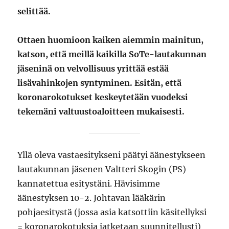
selittää.
Ottaen huomioon kaiken aiemmin mainitun,
katson, että meillä kaikilla SoTe-lautakunnan
jäseninä on velvollisuus yrittää estää
lisävahinkojen syntyminen. Esitän, että
koronarokotukset keskeytetään vuodeksi
tekemäni valtuustoaloitteen mukaisesti.
Yllä oleva vastaesitykseni päätyi äänestykseen
lautakunnan jäsenen Valtteri Skogin (PS)
kannatettua esitystäni. Hävisimme
äänestyksen 10-2. Johtavan lääkärin
pohjaesitystä (jossa asia katsottiin käsitellyksi
= koronarokotuksia jatketaan suunnitellusti)