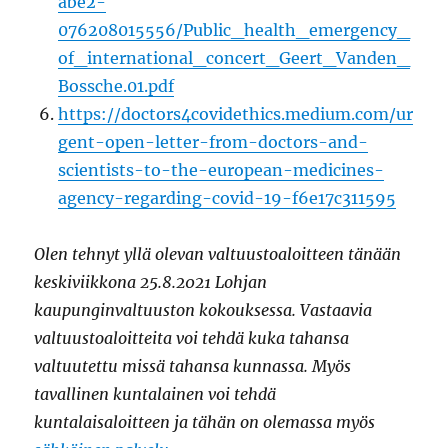
abe2-
076208015556/Public_health_emergency_
of_international_concert_Geert_Vanden_
Bossche.01.pdf
https://doctors4covidethics.medium.com/ur
gent-open-letter-from-doctors-and-
scientists-to-the-european-medicines-
agency-regarding-covid-19-f6e17c311595
Olen tehnyt yllä olevan valtuustoaloitteen tänään
keskiviikkona 25.8.2021 Lohjan
kaupunginvaltuuston kokouksessa. Vastaavia
valtuustoaloitteita voi tehdä kuka tahansa
valtuutettu missä tahansa kunnassa. Myös
tavallinen kuntalainen voi tehdä
kuntalaisaloitteen ja tähän on olemassa myös