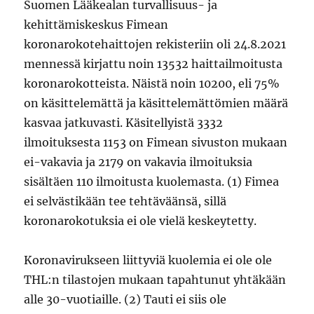
Suomen Lääkealan turvallisuus- ja
kehittämiskeskus Fimean
koronarokotehaittojen rekisteriin oli 24.8.2021
mennessä kirjattu noin 13532 haittailmoitusta
koronarokotteista. Näistä noin 10200, eli 75%
on käsittelemättä ja käsittelemättömien määrä
kasvaa jatkuvasti. Käsitellyistä 3332
ilmoituksesta 1153 on Fimean sivuston mukaan
ei-vakavia ja 2179 on vakavia ilmoituksia
sisältäen 110 ilmoitusta kuolemasta. (1) Fimea
ei selvästikään tee tehtäväänsä, sillä
koronarokotuksia ei ole vielä keskeytetty.
Koronavirukseen liittyviä kuolemia ei ole ole
THL:n tilastojen mukaan tapahtunut yhtäkään
alle 30-vuotiaille. (2) Tauti ei siis ole