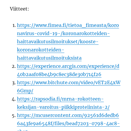
Viitteet:
https://www.fimea.fi/tietoa_fimeasta/koro
navirus-covid-19-/koronarokotteiden-
haittavaikutusilmoitukset/kooste-
koronarokotteiden-
haittavaikutusilmoituksista
https://experience.arcgis.com/experience/d
40b2aaf08be4b9c8ec38de30b714f26
https://www.bitchute.com/video/vET2E4xW
6Gmp/
https://rapsodia.fi/mrna-rokotteen-
keksijan-varoitus-piikkiproteiinista-2/
https://mcusercontent.com/92561d6dedb6
6a43fe9a6548f/files/bead7203-0798-4ac8-