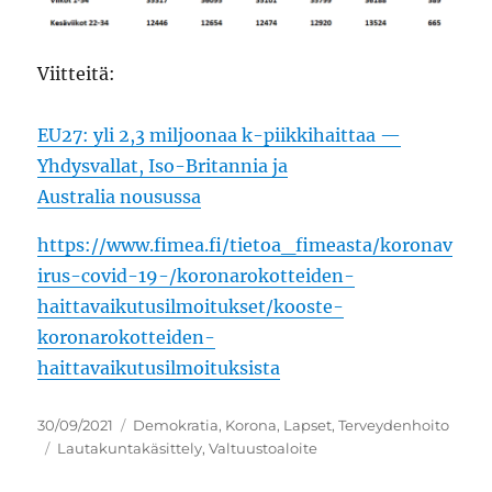
Viitteitä:
EU27: yli 2,3 miljoonaa k-piikkihaittaa —
Yhdysvallat, Iso-Britannia ja
Australia nousussa
https://www.fimea.fi/tietoa_fimeasta/koronav
irus-covid-19-/koronarokotteiden-
haittavaikutusilmoitukset/kooste-
koronarokotteiden-
haittavaikutusilmoituksista
Julkaistu
Kategoriat
30/09/2021
Demokratia
,
Korona
,
Lapset
,
Terveydenhoito
Avainsanat
Lautakuntakäsittely
,
Valtuustoaloite