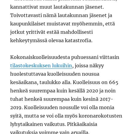
kannattivat muut lautakunnan jäsenet.
Toivottavasti nämä lautakunnan jäsenet ja
kaupunkilaiset muistavat myöhemmin, että
jotkut yrittivät estää mahdollisesti
kehkeytymässä olevaa katastrofia.
Kokonaiskuolleisuudesta puhuessani viittasin
tilastokeskuksen lukuihin
, joissa näkyy
huolestuttavaa kuolleisuuden nousua
kesäaikana, taulukko alla. Kuolleisuus on 665
henkeä suurempaa kuin kesällä 2020 ja noin
tuhat henkeä suurempaa kuin kesinä 2017-
2019. Kuolleisuuden nousulle voi olla monia
syitä, mutta se voi olla myös koronarokotusten
lyhytaikainen vaikutus. Pitkäaikaisia
vaikutuksia voimme vain arvailla.