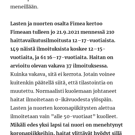
meneillään.
Lasten ja nuorten osalta Fimea kertoo
Fimeaan tulleen jo 21.9.2021 mennessä 210
haittavaikutusilmoitusta 12–17-vuotiaista.
149 näistä ilmoituksista koskee 12–15-
vuotiaita, ja 61 16–17-vuotiaita. Haitan on
arvioitu olevan vakava 37 ilmoituksessa.
Kuinka vakava, sitä ei kerrota. Jotain voinee
kuitenkin päätellä siitä, että tilastointia on
muutettu. Normaalisti kuolemaan johtaneet
haitat ilmoitetaan 0-ikävuodesta ylöspäin.
Lasten ja nuorten koronapiikitysten alettua
ilmoitetaan vain ”alle 50-vuotiaat” kuolleet.
Mikäli edes yksi lapsi tai nuori on menehtynyt
koronapiikkeihin, haitat ylittävät hyödyt sillä