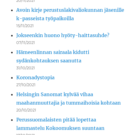
20/11/2021
Avoin kirje perustuslakivaliokunnan jäsenille
k-passeista työpaikoilla
15/11/2021
Jokseenkin huono hyöty-haittasuhde?
07/11/2021
Hämeenlinnan sairaala kidutti
sydänkohtauksen saanutta
31/10/2021
Koronadystopia
27/10/2021
Helsingin Sanomat kylvää vihaa
maahanmuuttajia ja tummaihoisia kohtaan
20/10/2021
Perussuomalaisten pitää lopettaa
lammastelu Kokoomuksen suuntaan