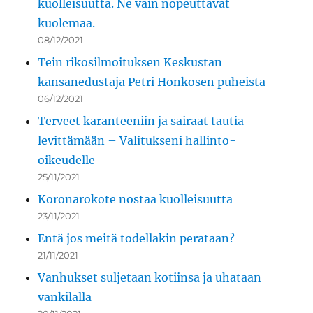
kuolleisuutta. Ne vain nopeuttavat
kuolemaa.
08/12/2021
Tein rikosilmoituksen Keskustan
kansanedustaja Petri Honkosen puheista
06/12/2021
Terveet karanteeniin ja sairaat tautia
levittämään – Valitukseni hallinto-
oikeudelle
25/11/2021
Koronarokote nostaa kuolleisuutta
23/11/2021
Entä jos meitä todellakin perataan?
21/11/2021
Vanhukset suljetaan kotiinsa ja uhataan
vankilalla