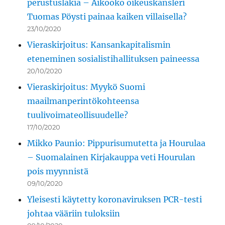
perustuslakia – Aikooko oikeuskansleri
Tuomas Pöysti painaa kaiken villaisella?
23/10/2020
Vieraskirjoitus: Kansankapitalismin
eteneminen sosialistihallituksen paineessa
20/10/2020
Vieraskirjoitus: Myykö Suomi
maailmanperintökohteensa
tuulivoimateollisuudelle?
17/10/2020
Mikko Paunio: Pippurisumutetta ja Hourulaa
– Suomalainen Kirjakauppa veti Hourulan
pois myynnistä
09/10/2020
Yleisesti käytetty koronaviruksen PCR-testi
johtaa vääriin tuloksiin