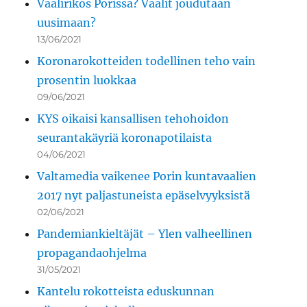
Vaalirikos Porissa? Vaalit joudutaan
uusimaan?
13/06/2021
Koronarokotteiden todellinen teho vain
prosentin luokkaa
09/06/2021
KYS oikaisi kansallisen tehohoidon
seurantakäyriä koronapotilaista
04/06/2021
Valtamedia vaikenee Porin kuntavaalien
2017 nyt paljastuneista epäselvyyksistä
02/06/2021
Pandemiankieltäjät – Ylen valheellinen
propagandaohjelma
31/05/2021
Kantelu rokotteista eduskunnan