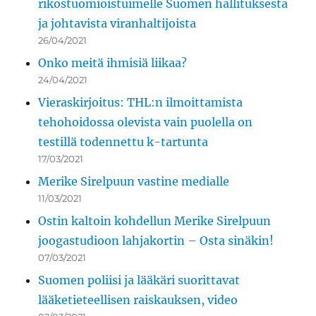
rikostuomioistuimelle Suomen hallituksesta
ja johtavista viranhaltijoista
26/04/2021
Onko meitä ihmisiä liikaa?
24/04/2021
Vieraskirjoitus: THL:n ilmoittamista
tehohoidossa olevista vain puolella on
testillä todennettu k-tartunta
17/03/2021
Merike Sirelpuun vastine medialle
11/03/2021
Ostin kaltoin kohdellun Merike Sirelpuun
joogastudioon lahjakortin – Osta sinäkin!
07/03/2021
Suomen poliisi ja lääkäri suorittavat
lääketieteellisen raiskauksen, video