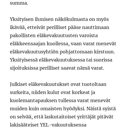
summa.
Yksityisen ihmisen näkökulmasta on myös
ikävää, etteivät perilliset pääse nauttimaan
pakollisten eläkevakuutusten varoista
eläkkeensaajan kuollessa, vaan varat menevät
eläkevakuutusyhtiön pohjattomaan kirstuun.
Yksityisessä eläkevakuutuksessa tai suorissa
sijoituksissa perilliset saavat nämä varat.
Julkiset eläkevakuutukset ovat tuotoltaan
surkeita, niiden kulut ovat korkeat ja
kuolemantapauksen tullessa varat menevät
muiden kuin omaisten hyödyksi. Näistä syistä
on selvää, että laskutaitoiset yrittäjät pitävät
lakisääteiset YEL-vakuutuksensa