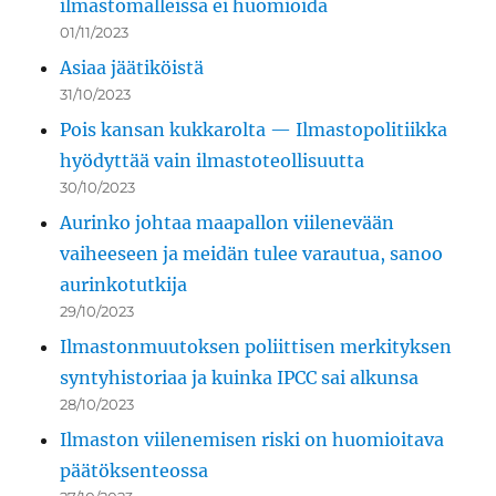
ilmastomalleissa ei huomioida
01/11/2023
Asiaa jäätiköistä
31/10/2023
Pois kansan kukkarolta — Ilmastopolitiikka
hyödyttää vain ilmastoteollisuutta
30/10/2023
Aurinko johtaa maapallon viilenevään
vaiheeseen ja meidän tulee varautua, sanoo
aurinkotutkija
29/10/2023
Ilmastonmuutoksen poliittisen merkityksen
syntyhistoriaa ja kuinka IPCC sai alkunsa
28/10/2023
Ilmaston viilenemisen riski on huomioitava
päätöksenteossa