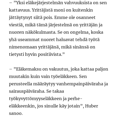
– ”Yksi eläkejärjestelmän vahvuuksista on sen
kattavuus. Yrittäjistä moni on kuitenkin
jättäytynyt siitä pois. Emme ole osanneet
viestiä, mikä tämä järjestelmä on yrittäjän ja
nuoren näkökulmasta. Se on ongelma, koska
yhä useammat nuoret haluavat tehdä työtä
nimenomaan yrittäjänä, mikä sinänsä on
tietysti hyvin positiivista.”
– ”Eläkemaksu on vakuutus, joka kattaa paljon
muutakin kuin vain työeläkkeen. Sen
perusteella määräytyy vanhempainpäiväraha ja
sairauspäiväraha. Se takaa
työkyvyttömyyseläkkeen ja perhe-
eläkkeenkin, jos sinulle käy jotain”, Huber
sanoo.