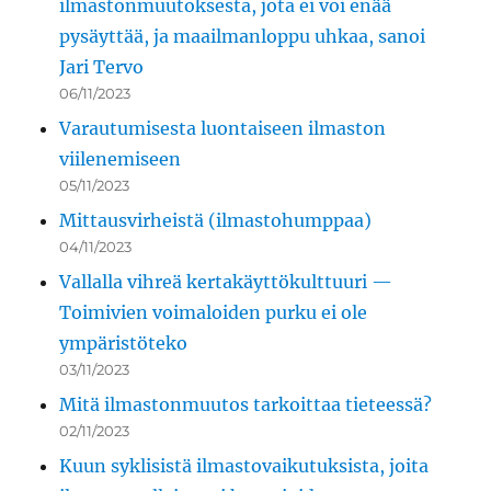
ilmastonmuutoksesta, jota ei voi enää
pysäyttää, ja maailmanloppu uhkaa, sanoi
Jari Tervo
06/11/2023
Varautumisesta luontaiseen ilmaston
viilenemiseen
05/11/2023
Mittausvirheistä (ilmastohumppaa)
04/11/2023
Vallalla vihreä kertakäyttökulttuuri —
Toimivien voimaloiden purku ei ole
ympäristöteko
03/11/2023
Mitä ilmastonmuutos tarkoittaa tieteessä?
02/11/2023
Kuun syklisistä ilmastovaikutuksista, joita