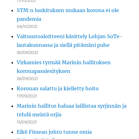
17/10/2021
STM:n luokituksen mukaan korona ei ole
pandemia
06/10/2021
Valtuustoaloitteeni käsittely Lohjan SoTe-
lautakunnassa ja siellä pitämäni puhe
30/09/2021
Virkamies tyrmää Marinin hallituksen
koronapassiesityksen
26/09/2021
Koronan salattu ja kielletty hoito
17/09/2021
Marinin hallitus haluaa laillistaa syrjinnän ja
tehdä meistä orjia
15/09/2021
Eikö Fimean johto tunne omia