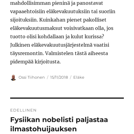
mahdollisimman pieninä ja panostavat
vapaaehtoisiin eläkevakuutuksiin tai suoriin
sijoituksiin. Kuinkahan pienet pakolliset
eläkevakuutusmaksut voisivatkaan olla, jos
tuotto olisi kohdallaan ja kulut kurissa?
Julkinen eläkevakuutusjärjestelmä vaatisi
täysremontin. Valmistelen tästä aiheesta
pidempää kirjoitusta.
Kirjoittaja
Julkaistu
Kategoriat
Ossi Tiihonen
15/11/2018
Eläke
Artikkelien
EDELLINEN
selaus
Fysiikan nobelisti paljastaa
Edellinen
artikkeli:
ilmastohuijauksen