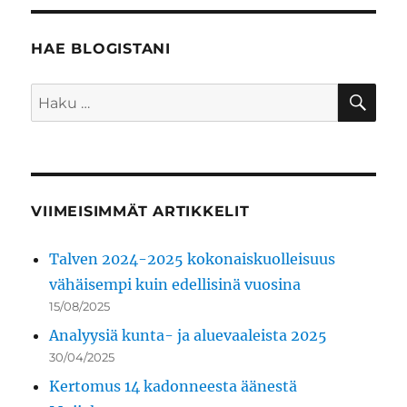
HAE BLOGISTANI
HA
Etsi:
VIIMEISIMMÄT ARTIKKELIT
Talven 2024-2025 kokonaiskuolleisuus
vähäisempi kuin edellisinä vuosina
15/08/2025
Analyysiä kunta- ja aluevaaleista 2025
30/04/2025
Kertomus 14 kadonneesta äänestä