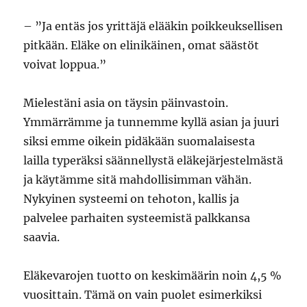
– ”Ja entäs jos yrittäjä elääkin poikkeuksellisen
pitkään. Eläke on elinikäinen, omat säästöt
voivat loppua.”
Mielestäni asia on täysin päinvastoin.
Ymmärrämme ja tunnemme kyllä asian ja juuri
siksi emme oikein pidäkään suomalaisesta
lailla typeräksi säännellystä eläkejärjestelmästä
ja käytämme sitä mahdollisimman vähän.
Nykyinen systeemi on tehoton, kallis ja
palvelee parhaiten systeemistä palkkansa
saavia.
Eläkevarojen tuotto on keskimäärin noin 4,5 %
vuosittain. Tämä on vain puolet esimerkiksi