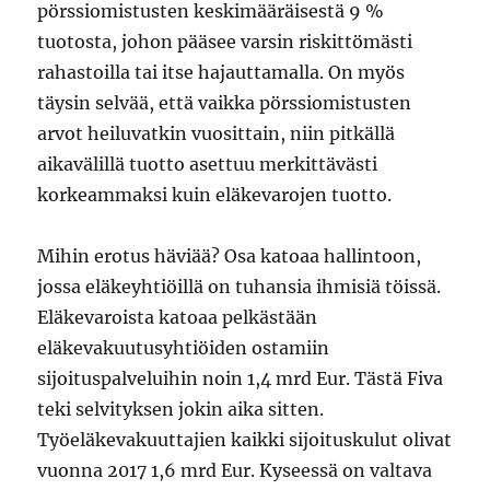
pörssiomistusten keskimääräisestä 9 %
tuotosta, johon pääsee varsin riskittömästi
rahastoilla tai itse hajauttamalla. On myös
täysin selvää, että vaikka pörssiomistusten
arvot heiluvatkin vuosittain, niin pitkällä
aikavälillä tuotto asettuu merkittävästi
korkeammaksi kuin eläkevarojen tuotto.
Mihin erotus häviää? Osa katoaa hallintoon,
jossa eläkeyhtiöillä on tuhansia ihmisiä töissä.
Eläkevaroista katoaa pelkästään
eläkevakuutusyhtiöiden ostamiin
sijoituspalveluihin noin 1,4 mrd Eur. Tästä Fiva
teki selvityksen jokin aika sitten.
Työeläkevakuuttajien kaikki sijoituskulut olivat
vuonna 2017 1,6 mrd Eur. Kyseessä on valtava