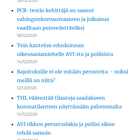
26/12/2020
PCR-testin kehittäjä on saanut
vahingonkorvausvaateen ja julkaisua
vaaditaan poisvedettäväksi
18/12/2020
Tein kantelun eduskunnan
oikeusasiamiehelle AVI:sta ja poliisista
14/12/2020
Rajoituksille ei ole mitään perusteita – miksi
meillä on niitä?
12/12/2020
THL väärentää tilastoja saadakseen
koronatilanteen näyttämään pahemmalta
10/12/2020
AVI rikkoo perustuslakia ja poliisi aikoo
tehdä samoin