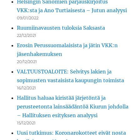
Helsingin Sanomien parjauskirjoitus
VKK:sta ja Ano Turtiaisesta – Jutun analyysi
09/01/2022
Ruumiinavausten tuloksia Saksasta
22/12/2021
Erosin Perussuomalaisista ja jätin VKK:n
jäsenhakemuksen
20/12/2021
VALTUUSTOALOITE: Selvitys lakien ja
sopimusten vastaisista kaupungin toimista
16/12/2021
Hallitus haluaa kiristää järjetöntä ja
perusteetonta lainsäädäntöä Kiurun johdolla
– Hallituksen esityksen analyysi
15/12/2021
Uusi tutkimus: Koronarokotteet eivät nosta