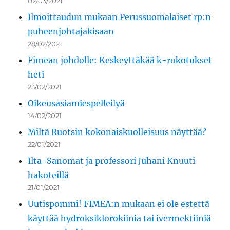
02/03/2021
Ilmoittaudun mukaan Perussuomalaiset rp:n
puheenjohtajakisaan
28/02/2021
Fimean johdolle: Keskeyttäkää k-rokotukset
heti
23/02/2021
Oikeusasiamiespelleilyä
14/02/2021
Miltä Ruotsin kokonaiskuolleisuus näyttää?
22/01/2021
Ilta-Sanomat ja professori Juhani Knuuti
hakoteillä
21/01/2021
Uutispommi! FIMEA:n mukaan ei ole estettä
käyttää hydroksiklorokiinia tai ivermektiiniä