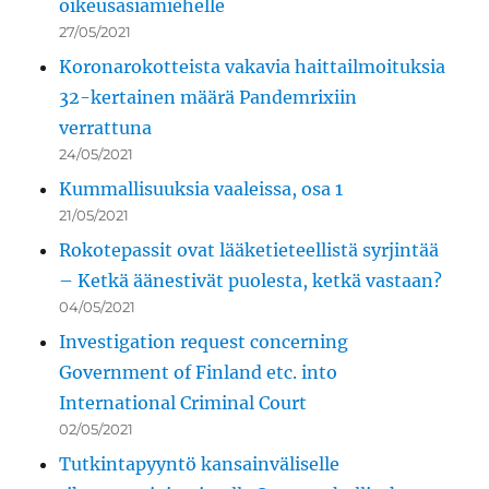
oikeusasiamiehelle
27/05/2021
Koronarokotteista vakavia haittailmoituksia
32-kertainen määrä Pandemrixiin
verrattuna
24/05/2021
Kummallisuuksia vaaleissa, osa 1
21/05/2021
Rokotepassit ovat lääketieteellistä syrjintää
– Ketkä äänestivät puolesta, ketkä vastaan?
04/05/2021
Investigation request concerning
Government of Finland etc. into
International Criminal Court
02/05/2021
Tutkintapyyntö kansainväliselle