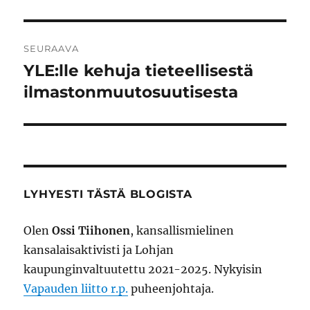
SEURAAVA
YLE:lle kehuja tieteellisestä
Seuraava
artikkeli:
ilmastonmuutosuutisesta
LYHYESTI TÄSTÄ BLOGISTA
Olen
Ossi Tiihonen
, kansallismielinen
kansalaisaktivisti ja Lohjan
kaupunginvaltuutettu 2021-2025. Nykyisin
Vapauden liitto r.p.
puheenjohtaja.