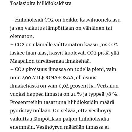
Tosiasioita hiilidioksidista
– Hiilidioksidi CO2 on heikko kasvihuonekaasu
ja sen vaikutus lämpötilaan on vähäinen tai
olematon.
– CO2 on elämälle välttämätön kaasu. Jos CO2
laskee liian alas, kasvit kuolevat. CO2 pitää yllä
Maapallon tarvitsemaa ilmakehää.
– CO2 pitoisuus ilmassa on todella pieni, vain
noin 400 MILJOONASOSAA, eli osuus
ilmakehästä on vain 0,04 prosenttia. Vertailun
vuoksi happea ilmasta on 21 % ja typpeä 78 %.
Prosentteihin tasattuna hiilidioksidin määrä
pyöristyy nollaan. On selvää, että vesihöyry
vaikuttaa lämpötilaan paljon hiilidioksidia
enemmän. Vesihöyryn määrään ilmassa ei