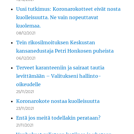
Uusi tutkimus: Koronarokotteet eivät nosta
kuolleisuutta. Ne vain nopeuttavat
kuolemaa.
08/12/2021
Tein rikosilmoituksen Keskustan
kansanedustaja Petri Honkosen puheista
06/12/2021
Terveet karanteeniin ja sairaat tautia
levittämään – Valitukseni hallinto-
oikeudelle
25/11/2021
Koronarokote nostaa kuolleisuutta
23/11/2021
Entä jos meitä todellakin perataan?
21/11/2021