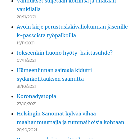
Vanhukset suljetaan kotiinsa ja uhataan
vankilalla
20/11/2021
Avoin kirje perustuslakivaliokunnan jäsenille
k-passeista työpaikoilla
15/11/2021
Jokseenkin huono hyöty-haittasuhde?
07/11/2021
Hämeenlinnan sairaala kidutti
sydänkohtauksen saanutta
31/10/2021
Koronadystopia
27/10/2021
Helsingin Sanomat kylvää vihaa
maahanmuuttajia ja tummaihoisia kohtaan
20/10/2021