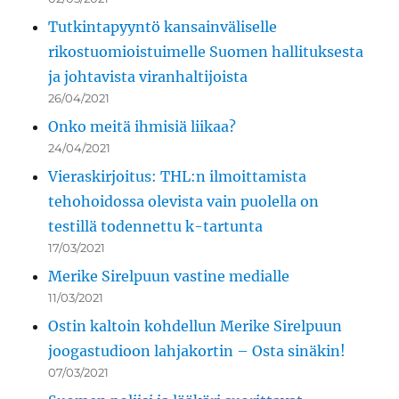
Tutkintapyyntö kansainväliselle
rikostuomioistuimelle Suomen hallituksesta
ja johtavista viranhaltijoista
26/04/2021
Onko meitä ihmisiä liikaa?
24/04/2021
Vieraskirjoitus: THL:n ilmoittamista
tehohoidossa olevista vain puolella on
testillä todennettu k-tartunta
17/03/2021
Merike Sirelpuun vastine medialle
11/03/2021
Ostin kaltoin kohdellun Merike Sirelpuun
joogastudioon lahjakortin – Osta sinäkin!
07/03/2021