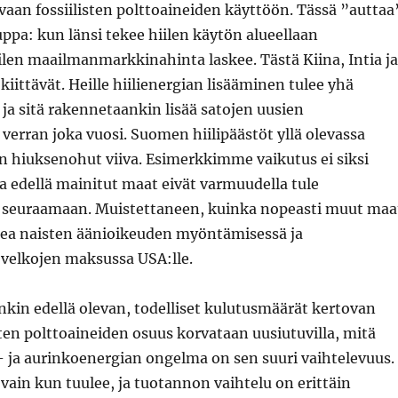
aan fossiilisten polttoaineiden käyttöön. Tässä ”auttaa
pa: kun länsi tekee hiilen käytön alueellaan
ilen maailmanmarkkinahinta laskee. Tästä Kiina, Intia ja
kiittävät. Heille hiilienergian lisääminen tulee yhä
ja sitä rakennetaankin lisää satojen uusien
 verran joka vuosi. Suomen hiilipäästöt yllä olevassa
n hiuksenohut viiva. Esimerkkimme vaikutus ei siksi
ja edellä mainitut maat eivät varmuudella tule
seuraamaan. Muistettaneen, kuinka nopeasti muut maa
ea naisten äänioikeuden myöntämisessä ja
elkojen maksussa USA:lle.
nkin edellä olevan, todelliset kulutusmäärät kertovan
sten polttoaineiden osuus korvataan uusiutuvilla, mitä
- ja aurinkoenergian ongelma on sen suuri vaihtelevuus.
ain kun tuulee, ja tuotannon vaihtelu on erittäin