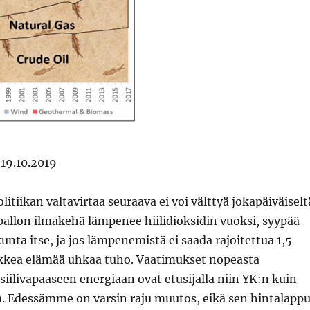
19.10.2019
litiikan valtavirtaa seuraava ei voi välttyä jokapäiväiselt
allon ilmakehä lämpenee hiilidioksidin vuoksi, syypää
unta itse, ja jos lämpenemistä ei saada rajoitettua 1,5
ikkea elämää uhkaa tuho. Vaatimukset nopeasta
ssiilivapaaseen energiaan ovat etusijalla niin YK:n kuin
a. Edessämme on varsin raju muutos, eikä sen hintalapp