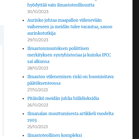
hyödyttää vain ilmastoteollisuutta
30/10/2023
Aurinko johtaa maapallon viilenevään
vaiheeseen ja meidän tulee varautua, sanoo
aurinkotutkija
29/10/2023
Ilmastonmuutoksen poliittisen
merkityksen syntyhistoriaa ja kuinka IPCC
sai alkunsa
28/10/2023
Ilmaston viilenemisen riski on huomioitava
päätöksenteossa
27/10/2023
Pitäisikö meidän juhlia hiilidioksidia
26/10/2023
Ilmanalan muuttumisesta artikkeli vuodelta
1903
25/10/2023
Ilmastoteollinen kompleksi