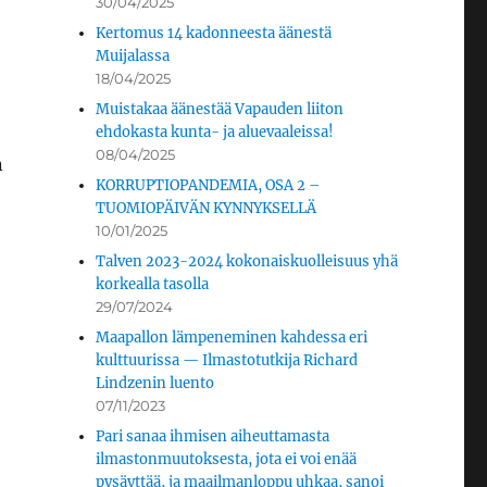
30/04/2025
Kertomus 14 kadonneesta äänestä
Muijalassa
18/04/2025
Muistakaa äänestää Vapauden liiton
ehdokasta kunta- ja aluevaaleissa!
08/04/2025
n
KORRUPTIOPANDEMIA, OSA 2 –
TUOMIOPÄIVÄN KYNNYKSELLÄ
10/01/2025
Talven 2023-2024 kokonaiskuolleisuus yhä
korkealla tasolla
29/07/2024
Maapallon lämpeneminen kahdessa eri
kulttuurissa — Ilmastotutkija Richard
Lindzenin luento
07/11/2023
Pari sanaa ihmisen aiheuttamasta
ilmastonmuutoksesta, jota ei voi enää
pysäyttää, ja maailmanloppu uhkaa, sanoi