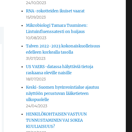
24/10/2023
RNA-rokotteiden ikuiset vaarat
15/09/2023
Mikrobiologi Tamara Tuuminen:
Lintuinfluenssatesti on huijaus
10/08/2023
Talven 2022-2023 kokonaiskuolleisuus
edelleen korkealla tasolla
31/07/2023
US VAERS-datassa hälyttäviä tietoja
raskaana oleville naisille
18/07/2023
Keski-Suomen hyvinvointialue ajautuu
näyttöön perustuvan lääketieteen
ulkopuolelle
24/04/2023
HENKILÖKOHTAISEN VASTUUN
TUNNUSTAMINEN VAI SOKEA
KUULIAISUUS?