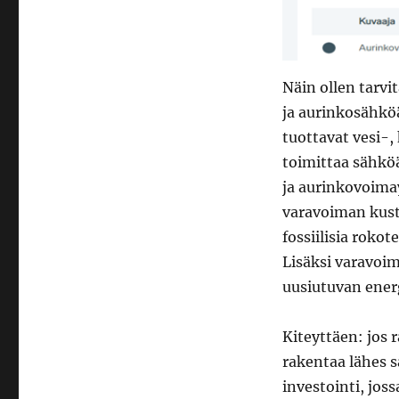
Näin ollen tarv
ja aurinkosähkö
tuottavat vesi-, 
toimittaa sähköä
ja aurinkovoimay
varavoiman kust
fossiilisia roko
Lisäksi varavoima
uusiutuvan ener
Kiteyttäen: jos
rakentaa lähes 
investointi, jos