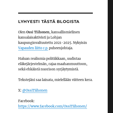
LYHYESTI TÄSTÄ BLOGISTA
Olen
Ossi Tiihonen
, kansallismielinen
kansalaisaktivisti ja Lohjan
kaupunginvaltuutettu 2021-2025. Nykyisin
Vapauden liitto r.p.
puheenjohtaja.
Haluan realismia politiikkaan, uudistaa
eläkejärjestelmän, rajaa maahanmuuttoon,
sekä ehkäistä nuorison syrjäytymistä.
Tekstejäni saa lainata, mielellään viitteen kera.
X:
@OssiTiihonen
Facebook:
https://www.facebook.com/OssiTiihonen/