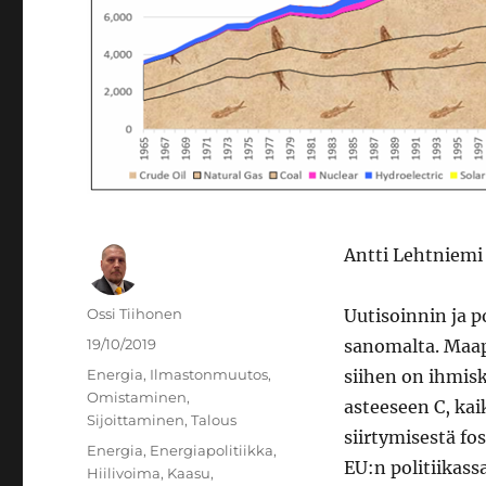
Antti Lehtniemi 
Kirjoittaja
Ossi Tiihonen
Uutisoinnin ja po
Julkaistu
19/10/2019
sanomalta. Maap
Kategoriat
Energia
,
Ilmastonmuutos
,
siihen on ihmisk
Omistaminen
,
asteeseen C, ka
Sijoittaminen
,
Talous
siirtymisestä fo
Avainsanat
Energia
,
Energiapolitiikka
,
EU:n politiikass
Hiilivoima
,
Kaasu
,