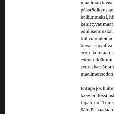
maailman kasvav
päästöoikeuskaup
kalliimmaksi, hi
kehittyvät maat 
edullisemmaksi, 
hiilivoimaloiden
kuvassa ovat vai
erotu lainkaan, 
esimerkkiämme 
seurasivat Suom
maailmansodan v
Entäpä jos kuite
kaavion fossiili
tapahtuu? Tuuli
Sähköä saadaan v