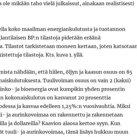
 ole mikään taho vielä julkaissut, ainakaan realistisesti
ella koko maailman energiankulutusta ja tuotannon
antilaisen BP:n tilastoja pidetään eräänä
a. Tilastot tarkistetaan moneen kertaan, joten katsotaa
stettuja tilastoja. Kts. kuva 1. yllä.
sta nähdään, että hiilen, öljyn ja kaasun osuus on 85
naiskulutuksesta. Tuulivoiman osuus on vain 2 (kaksi)
rinko- ja bioenergia ovat kumpikin yhden prosentin
an kokonaiskulutus on kasvanut 20 prosenttia
essa ja kasvaa edelleen 1,25%:n vuosivauhtia. Miksi
uli- ja aurinkovoimaa on rakennettu ja rakennetaan
illa ja dollareilla? Kaavion alaosa kertoo syyn. Kun
vät tuuli- ja aurinkovoimaa, tämä lisäys hukkuu muun