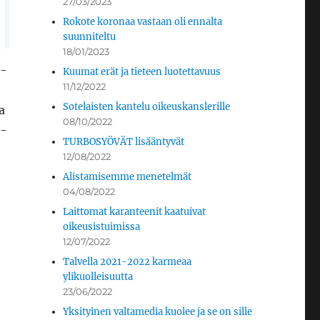
27/03/2023
Rokote koronaa vastaan oli ennalta
suunniteltu
18/01/2023
i-
Kuumat erät ja tieteen luotettavuus
11/12/2022
Sotelaisten kantelu oikeuskanslerille
a
08/10/2022
i-
TURBOSYÖVÄT lisääntyvät
12/08/2022
Alistamisemme menetelmät
04/08/2022
Laittomat karanteenit kaatuivat
oikeusistuimissa
12/07/2022
Talvella 2021-2022 karmeaa
ylikuolleisuutta
23/06/2022
Yksityinen valtamedia kuolee ja se on sille