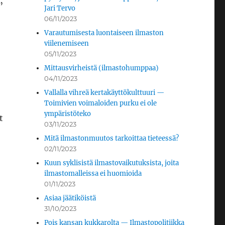
”
Jari Tervo
06/11/2023
Varautumisesta luontaiseen ilmaston
viilenemiseen
05/11/2023
Mittausvirheistä (ilmastohumppaa)
04/11/2023
Vallalla vihreä kertakäyttökulttuuri —
Toimivien voimaloiden purku ei ole
ympäristöteko
t
03/11/2023
Mitä ilmastonmuutos tarkoittaa tieteessä?
02/11/2023
Kuun syklisistä ilmastovaikutuksista, joita
ilmastomalleissa ei huomioida
01/11/2023
Asiaa jäätiköistä
31/10/2023
Pois kansan kukkarolta — Ilmastopolitiikka