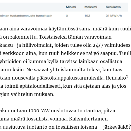
itaan aina varavoimaa käytännössä sama määrä kuin tuul
ä on rakennettu. Toistaiseksi tämän varavoiman
kaasu- ja hiilivoimalat, joiden tulee olla 24/7 valmiudess
 verkkoon aina, kun tuuli heikkenee tai yö saapuu. Tuul
htiöiden ei kumma kyllä tarvitse lainkaan osallistua
annuksiin. Ne saavat yhteiskunnalta tukea, kun taas
tetaan nousevilla päästökauppakustannuksilla. Reiluako?
 toimii epätaloudellisesti, kun sitä ajetaan alas ja ylös
gian vaihtelun mukaan.
 rakennetaan 1000 MW uusiutuvaa tuotantoa, pitää
sama määrä fossiilista voimaa. Kaksinkertainen
sa uusiutuva tuotanto on fossiilisen loisena – järkevääkö?