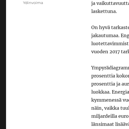
Ydinvoima
ja vaikuttavuutta
laskettuna.
On hyvä tarkast
jakautumaa. Engl
luotettavimmist
vuoden 2017 tarki
Ympyrädiagrammi
prosenttia koko
prosenttia ja au
luokkaa. Energi
kymmenessä vuod
näin, vaikka tu
miljardeilla euro
länsimaat lisää