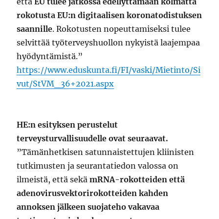
että
EU tulee jatkossa edellyttämään kolmatta
rokotusta
EU:n digitaalisen koronatodistuksen
saannille
. Rokotusten nopeuttamiseksi tulee
selvittää työterveyshuollon nykyistä laajempaa
hyödyntämistä.”
https://www.eduskunta.fi/FI/vaski/Mietinto/Si
vut/StVM_36+2021.aspx
HE:n esityksen perustelut
terveysturvallisuudelle ovat seuraavat.
”Tämänhetkisen satunnaistettujen kliinisten
tutkimusten ja seurantatiedon valossa on
ilmeistä, että sekä
mRNA-rokotteiden että
adenovirusvektorirokotteiden kahden
annoksen jälkeen suojateho vakavaa