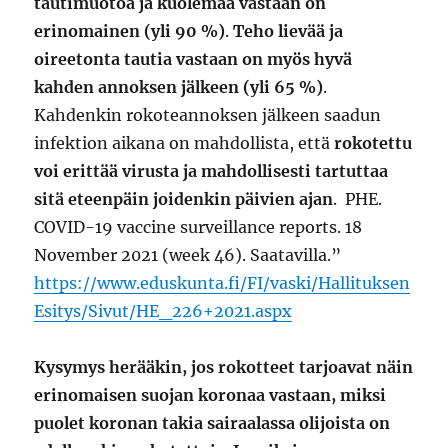
tautimuotoa ja kuolemaa vastaan on
erinomainen (yli 90 %)
.
Teho lievää ja
oireetonta tautia vastaan on myös hyvä
kahden annoksen jälkeen (yli 65 %)
.
Kahdenkin rokoteannoksen jälkeen saadun
infektion aikana on mahdollista, että
rokotettu
voi erittää virusta ja mahdollisesti tartuttaa
sitä eteenpäin joidenkin päivien ajan
. PHE.
COVID-19 vaccine surveillance reports. 18
November 2021 (week 46). Saatavilla.”
https://www.eduskunta.fi/FI/vaski/Hallituksen
Esitys/Sivut/HE_226+2021.aspx
Kysymys herääkin, jos rokotteet tarjoavat näin
erinomaisen suojan koronaa vastaan, miksi
puolet koronan takia sairaalassa olijoista on