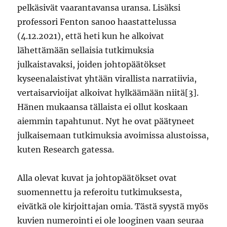
pelkäsivät vaarantavansa uransa. Lisäksi
professori Fenton sanoo haastattelussa
(4.12.2021), että heti kun he alkoivat
lähettämään sellaisia tutkimuksia
julkaistavaksi, joiden johtopäätökset
kyseenalaistivat yhtään virallista narratiivia,
vertaisarvioijat alkoivat hylkäämään niitä[3].
Hänen mukaansa tällaista ei ollut koskaan
aiemmin tapahtunut. Nyt he ovat päätyneet
julkaisemaan tutkimuksia avoimissa alustoissa,
kuten Research gatessa.
Alla olevat kuvat ja johtopäätökset ovat
suomennettu ja referoitu tutkimuksesta,
eivätkä ole kirjoittajan omia. Tästä syystä myös
kuvien numerointi ei ole looginen vaan seuraa