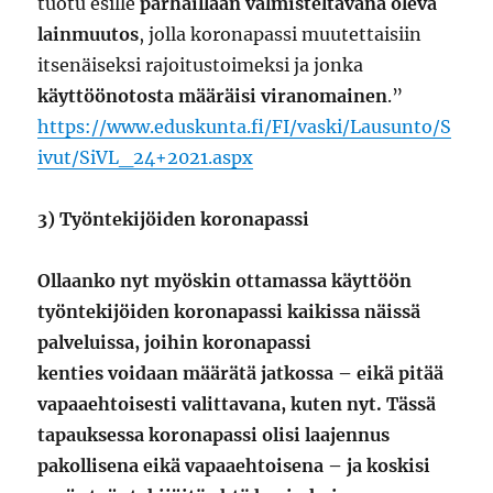
tuotu esille
parhaillaan valmisteltavana oleva
lainmuutos
, jolla koronapassi muutettaisiin
itsenäiseksi rajoitustoimeksi ja jonka
käyttöönotosta määräisi viranomainen
.”
https://www.eduskunta.fi/FI/vaski/Lausunto/S
ivut/SiVL_24+2021.aspx
3) Työntekijöiden koronapassi
Ollaanko nyt myöskin ottamassa käyttöön
työntekijöiden koronapassi kaikissa näissä
palveluissa, joihin koronapassi
kenties voidaan määrätä jatkossa – eikä pitää
vapaaehtoisesti valittavana, kuten nyt. Tässä
tapauksessa koronapassi olisi laajennus
pakollisena eikä vapaaehtoisena – ja koskisi