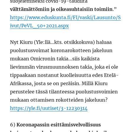
suojelemiseksi covid-19-taudilta
välttämättömiin ja oikeasuhtaisiin toimiin
.”
https://www.eduskunta.fi/FI/vaski/Lausunto/S
ivut/PeVL_50+2021.aspx
Nyt Kiuru (Yle:llä…kts. otsikkokuva) haluaa
puolustusvoimat koronarokotteen jakeluun
mukaan Omicronin takia…siis kaikista
lievimmän virusmuunnoksen takia, joka ei ole
tippaakaan nostanut kuolleisuutta edes Etelä-
Afrikassa, josta se on peräisin. Millä Kiuru
perustelee tässä tilanteessa puolustusvoimien
mukaan ottamisen rokotteiden jakeluun?
https://yle.fi/uutiset/3-12230314
6)
Koronapassin esittämisvelvollisuus