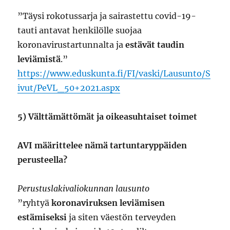
”Täysi rokotussarja ja sairastettu covid-19-
tauti antavat henkilölle suojaa
koronavirustartunnalta ja
estävät taudin
leviämistä
.”
https://www.eduskunta.fi/FI/vaski/Lausunto/S
ivut/PeVL_50+2021.aspx
5) Välttämättömät ja oikeasuhtaiset toimet
AVI määrittelee nämä tartuntaryppäiden
perusteella?
Perustuslakivaliokunnan lausunto
”ryhtyä
koronaviruksen leviämisen
estämiseksi
ja siten väestön terveyden