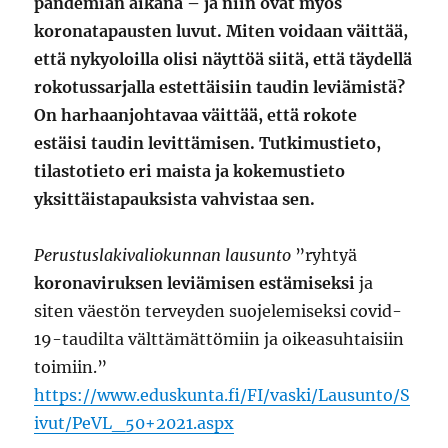
pandemian aikana – ja niin ovat myös
koronatapausten luvut. Miten voidaan väittää,
että nykyoloilla olisi näyttöä siitä, että täydellä
rokotussarjalla estettäisiin taudin leviämistä?
On harhaanjohtavaa väittää, että rokote
estäisi taudin levittämisen. Tutkimustieto,
tilastotieto eri maista ja kokemustieto
yksittäistapauksista vahvistaa sen.
Perustuslakivaliokunnan lausunto
”ryhtyä
koronaviruksen leviämisen estämiseksi
ja
siten väestön terveyden suojelemiseksi covid-
19-taudilta välttämättömiin ja oikeasuhtaisiin
toimiin.”
https://www.eduskunta.fi/FI/vaski/Lausunto/S
ivut/PeVL_50+2021.aspx