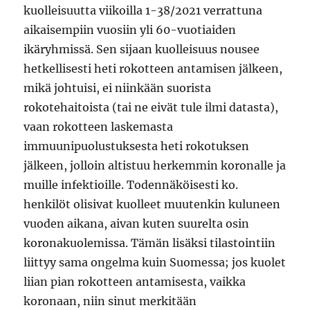
kuolleisuutta viikoilla 1-38/2021 verrattuna
aikaisempiin vuosiin yli 60-vuotiaiden
ikäryhmissä. Sen sijaan kuolleisuus nousee
hetkellisesti heti rokotteen antamisen jälkeen,
mikä johtuisi, ei niinkään suorista
rokotehaitoista (tai ne eivät tule ilmi datasta),
vaan rokotteen laskemasta
immuunipuolustuksesta heti rokotuksen
jälkeen, jolloin altistuu herkemmin koronalle ja
muille infektioille. Todennäköisesti ko.
henkilöt olisivat kuolleet muutenkin kuluneen
vuoden aikana, aivan kuten suurelta osin
koronakuolemissa. Tämän lisäksi tilastointiin
liittyy sama ongelma kuin Suomessa; jos kuolet
liian pian rokotteen antamisesta, vaikka
koronaan, niin sinut merkitään