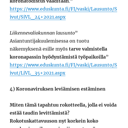
koronatodistus vaaditaan
.”
https://www.eduskunta.fi/FI/vaski/Lausunto/S
ivut/SiVL_24+2021.aspx
Liikennevaliokunnan lausunto
”
Asiantuntijakuulemisessa on tuotu
näkemyksenä esille myös
tarve valmistella
koronapassin hyödyntämistä työpaikoilla
”
https://www.eduskunta.fi/FI/vaski/Lausunto/S
ivut/LiVL_35+2021.aspx
4) Koronaviruksen leviämisen estäminen
Miten tämä tapahtuu rokotteella, jolla ei voida
estää taudin levittämistä?
Rokotuskattavuuson nyt korkein koko