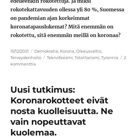
edelleenkin rokotettuja. Ja miksi
rokotekattavuuden ollessa yli 80 %, Suomessa
on pandemian ajan korkeimmat
koronatapauslukemat? Mitä enemmän on
rokotettu, sitä enemmän meillä on koronaa?
Julkaistu
Kategoriat
15/12/2021
Demokratia
,
Korona
,
Oikeusvaltio
,
Avainsanat
Terveydenhoito
Teknofasismi
,
Totalitarismi
,
Tyrannia
2
artikkeliin
kommenttia
Hallitus
haluaa
kiristää
Uusi tutkimus:
järjetöntä
ja
Koronarokotteet eivät
perusteetonta
nosta kuolleisuutta. Ne
lainsäädäntöä
Kiurun
vain nopeuttavat
johdolla
–
kuolemaa.
Hallituksen