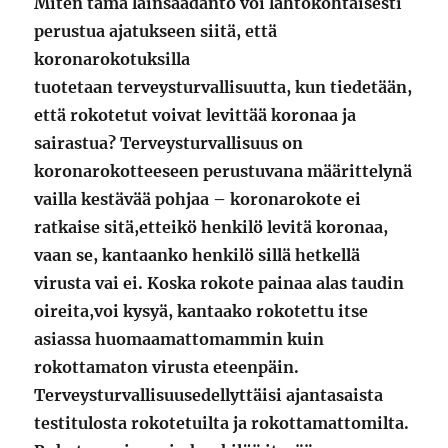
Miten tämä lainsäädäntö voi lähtökohtaisesti
perustua ajatukseen siitä, että
koronarokotuksilla
tuotetaan terveysturvallisuutta, kun tiedetään,
että rokotetut voivat levittää koronaa ja
sairastua? Terveysturvallisuus on
koronarokotteeseen perustuvana määrittelynä
vailla kestävää pohjaa – koronarokote ei
ratkaise sitä,etteikö henkilö levitä koronaa,
vaan se, kantaanko henkilö sillä hetkellä
virusta vai ei. Koska rokote painaa alas taudin
oireita,voi kysyä, kantaako rokotettu itse
asiassa huomaamattomammin kuin
rokottamaton virusta eteenpäin.
Terveysturvallisuusedellyttäisi ajantasaista
testitulosta rokotetuilta ja rokottamattomilta.