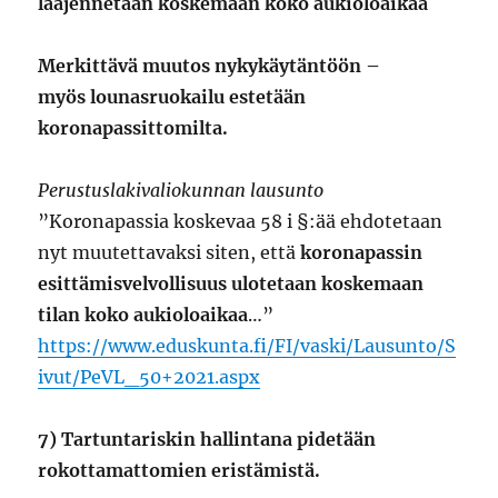
laajennetaan koskemaan koko aukioloaikaa
Merkittävä muutos nykykäytäntöön –
myös lounasruokailu estetään
koronapassittomilta.
Perustuslakivaliokunnan lausunto
”Koronapassia koskevaa 58 i §:ää ehdotetaan
nyt muutettavaksi siten, että
koronapassin
esittämisvelvollisuus ulotetaan koskemaan
tilan koko aukioloaikaa
…”
https://www.eduskunta.fi/FI/vaski/Lausunto/S
ivut/PeVL_50+2021.aspx
7) Tartuntariskin hallintana pidetään
rokottamattomien eristämistä.