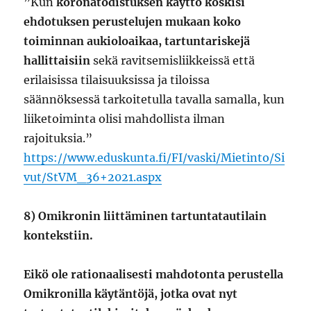
”Kun
koronatodistuksen käyttö koskisi
ehdotuksen perustelujen mukaan koko
toiminnan aukioloaikaa, tartuntariskejä
hallittaisiin
sekä ravitsemisliikkeissä että
erilaisissa tilaisuuksissa ja tiloissa
säännöksessä tarkoitetulla tavalla samalla, kun
liiketoiminta olisi mahdollista ilman
rajoituksia.”
https://www.eduskunta.fi/FI/vaski/Mietinto/Si
vut/StVM_36+2021.aspx
8) Omikronin liittäminen tartuntatautilain
kontekstiin.
Eikö ole rationaalisesti mahdotonta perustella
Omikronilla käytäntöjä, jotka ovat nyt