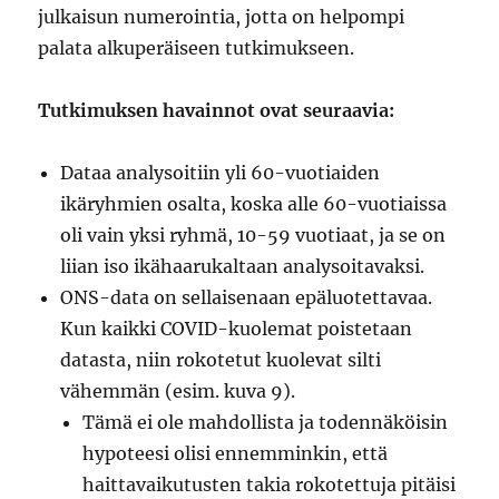
julkaisun numerointia, jotta on helpompi
palata alkuperäiseen tutkimukseen.
Tutkimuksen havainnot ovat seuraavia:
Dataa analysoitiin yli 60-vuotiaiden
ikäryhmien osalta, koska alle 60-vuotiaissa
oli vain yksi ryhmä, 10-59 vuotiaat, ja se on
liian iso ikähaarukaltaan analysoitavaksi.
ONS-data on sellaisenaan epäluotettavaa.
Kun kaikki COVID-kuolemat poistetaan
datasta, niin rokotetut kuolevat silti
vähemmän (esim. kuva 9).
Tämä ei ole mahdollista ja todennäköisin
hypoteesi olisi ennemminkin, että
haittavaikutusten takia rokotettuja pitäisi