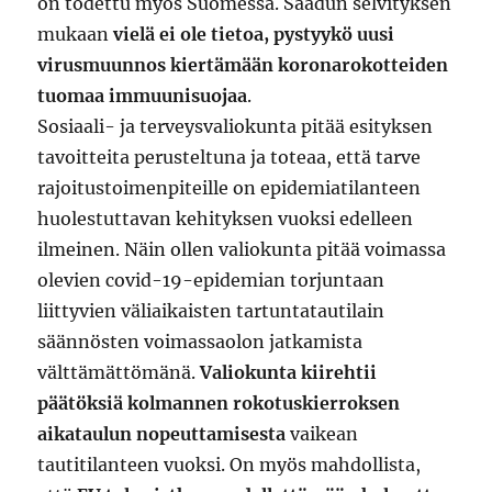
on todettu myös Suomessa. Saadun selvityksen
mukaan
vielä ei ole tietoa, pystyykö uusi
virusmuunnos kiertämään koronarokotteiden
tuomaa immuunisuojaa
.
Sosiaali- ja terveysvaliokunta pitää esityksen
tavoitteita perusteltuna ja toteaa, että tarve
rajoitustoimenpiteille on epidemiatilanteen
huolestuttavan kehityksen vuoksi edelleen
ilmeinen. Näin ollen valiokunta pitää voimassa
olevien covid-19-epidemian torjuntaan
liittyvien väliaikaisten tartuntatautilain
säännösten voimassaolon jatkamista
välttämättömänä.
Valiokunta kiirehtii
päätöksiä kolmannen rokotuskierroksen
aikataulun nopeuttamisesta
vaikean
tautitilanteen vuoksi. On myös mahdollista,