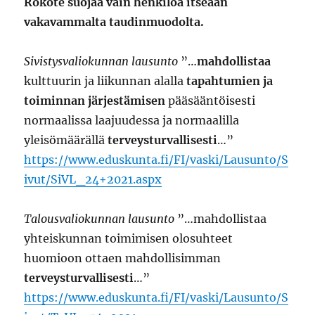
Rokote suojaa vain henkilöä itseään
vakavammalta taudinmuodolta.
Sivistysvaliokunnan lausunto
”…
mahdollistaa
kulttuurin ja liikunnan alalla
tapahtumien ja
toiminnan järjestämisen
pääsääntöisesti
normaalissa laajuudessa ja normaalilla
yleisömäärällä
terveysturvallisesti
…”
https://www.eduskunta.fi/FI/vaski/Lausunto/S
ivut/SiVL_24+2021.aspx
Talousvaliokunnan lausunto
”…mahdollistaa
yhteiskunnan toimimisen olosuhteet
huomioon ottaen mahdollisimman
terveysturvallisesti
…”
https://www.eduskunta.fi/FI/vaski/Lausunto/S