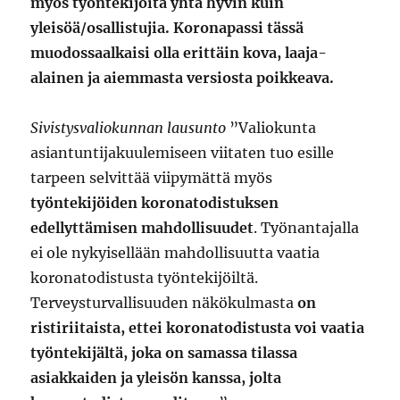
myös työntekijöitä yhtä hyvin kuin
yleisöä/osallistujia. Koronapassi tässä
muodossaalkaisi olla erittäin kova, laaja-
alainen ja aiemmasta versiosta poikkeava.
Sivistysvaliokunnan lausunto
”Valiokunta
asiantuntijakuulemiseen viitaten tuo esille
tarpeen selvittää viipymättä myös
työntekijöiden koronatodistuksen
edellyttämisen mahdollisuudet
. Työnantajalla
ei ole nykyisellään mahdollisuutta vaatia
koronatodistusta työntekijöiltä.
Terveysturvallisuuden näkökulmasta
on
ristiriitaista, ettei koronatodistusta voi vaatia
työntekijältä, joka on samassa tilassa
asiakkaiden ja yleisön kanssa, jolta