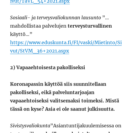
ivut/TaVL_54+2021.aspx
Sosiaali- ja terveysvaliokunnan lausunto
”…
mahdollistaa palvelujen
terveysturvallinen
käyttö…”
https://www.eduskunta.fi/FI/vaski/Mietinto/Si
vut/StVM_36+2021.aspx
2) Vapaaehtoisesta pakolliseksi
Koronapassin käyttöä siis suunnitellaan
pakolliseksi, eikä palveluntarjoajan
vapaaehtoiseksi valitsemaksi toimeksi. Mistä
tässä on kyse? Asia ei ole saanut julkisuutta.
Sivistysvaliokunta
”Asiantuntijakuulemisessa on