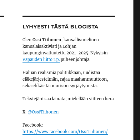
LYHYESTI TÄSTÄ BLOGISTA
Olen
Ossi Tiihonen
, kansallismielinen
kansalaisaktivisti ja Lohjan
kaupunginvaltuutettu 2021-2025. Nykyisin
Vapauden liitto r.p.
puheenjohtaja.
Haluan realismia politiikkaan, uudistaa
eläkejärjestelmän, rajaa maahanmuuttoon,
sekä ehkäistä nuorison syrjäytymistä.
Tekstejäni saa lainata, mielellään viitteen kera.
X:
@OssiTiihonen
Facebook:
https://www.facebook.com/OssiTiihonen/