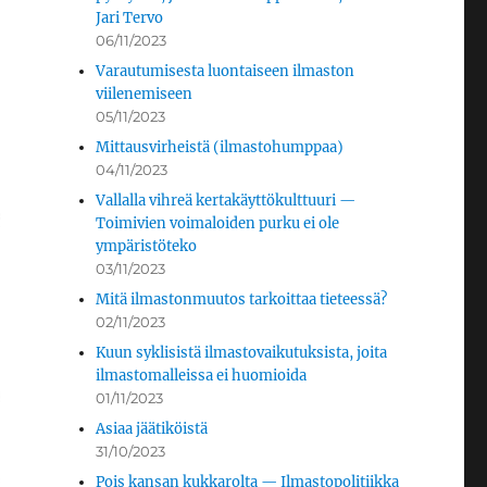
Jari Tervo
06/11/2023
Varautumisesta luontaiseen ilmaston
viilenemiseen
05/11/2023
Mittausvirheistä (ilmastohumppaa)
04/11/2023
Vallalla vihreä kertakäyttökulttuuri —
Toimivien voimaloiden purku ei ole
ympäristöteko
03/11/2023
Mitä ilmastonmuutos tarkoittaa tieteessä?
02/11/2023
Kuun syklisistä ilmastovaikutuksista, joita
ilmastomalleissa ei huomioida
01/11/2023
Asiaa jäätiköistä
31/10/2023
Pois kansan kukkarolta — Ilmastopolitiikka