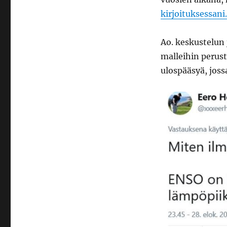
kirjoituksessani.
Ao. keskustelun 
malleihin perust
ulospääsyä, jossa