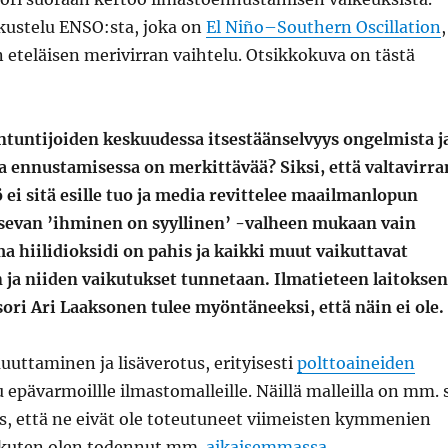
skustelu ENSO:sta, joka on
El Niño–Southern Oscillation
,
eteläisen merivirran vaihtelu. Otsikkokuva on tästä
ntuntijoiden keskuudessa itsestäänselvyys ongelmista j
 ennustamisessa on merkittävää? Siksi, että valtavirra
ei sitä esille tuo ja media revittelee maailmanlopun
itsevan ’ihminen on syyllinen’ -valheen mukaan vain
 hiilidioksidi on pahis ja kaikki muut vaikuttavat
n ja niiden vaikutukset tunnetaan. Ilmatieteen laitoksen
ori Ari Laaksonen tulee myöntäneeksi, että näin ei ole.
uttaminen ja lisäverotus, erityisesti
polttoaineiden
 epävarmoillle ilmastomalleille. Näillä malleilla on mm. 
s, että ne eivät ole toteutuneet viimeisten kymmenien
 kuten olen todennut mm.
aikaisemmassa