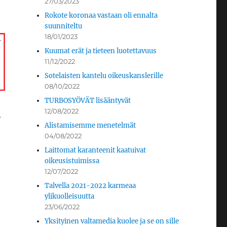
27/03/2023
Rokote koronaa vastaan oli ennalta
suunniteltu
18/01/2023
Kuumat erät ja tieteen luotettavuus
11/12/2022
Sotelaisten kantelu oikeuskanslerille
08/10/2022
TURBOSYÖVÄT lisääntyvät
12/08/2022
Alistamisemme menetelmät
04/08/2022
Laittomat karanteenit kaatuivat
oikeusistuimissa
12/07/2022
Talvella 2021-2022 karmeaa
ylikuolleisuutta
23/06/2022
Yksityinen valtamedia kuolee ja se on sille