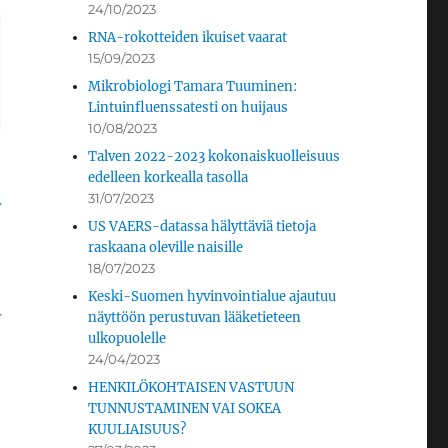
24/10/2023
RNA-rokotteiden ikuiset vaarat
15/09/2023
Mikrobiologi Tamara Tuuminen:
Lintuinfluenssatesti on huijaus
10/08/2023
Talven 2022-2023 kokonaiskuolleisuus
edelleen korkealla tasolla
31/07/2023
US VAERS-datassa hälyttäviä tietoja
raskaana oleville naisille
18/07/2023
Keski-Suomen hyvinvointialue ajautuu
näyttöön perustuvan lääketieteen
ulkopuolelle
24/04/2023
HENKILÖKOHTAISEN VASTUUN
TUNNUSTAMINEN VAI SOKEA
KUULIAISUUS?