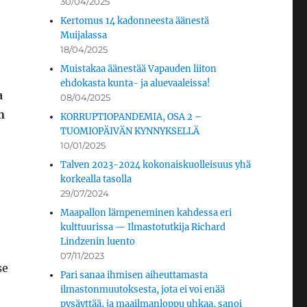
30/04/2025
Kertomus 14 kadonneesta äänestä
Muijalassa
18/04/2025
Muistakaa äänestää Vapauden liiton
ehdokasta kunta- ja aluevaaleissa!
a
08/04/2025
n
KORRUPTIOPANDEMIA, OSA 2 –
TUOMIOPÄIVÄN KYNNYKSELLÄ
10/01/2025
Talven 2023-2024 kokonaiskuolleisuus yhä
korkealla tasolla
29/07/2024
Maapallon lämpeneminen kahdessa eri
kulttuurissa — Ilmastotutkija Richard
Lindzenin luento
07/11/2023
se
Pari sanaa ihmisen aiheuttamasta
ilmastonmuutoksesta, jota ei voi enää
pysäyttää, ja maailmanloppu uhkaa, sanoi