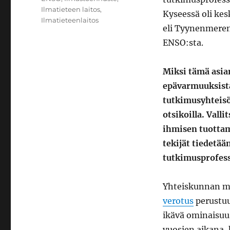
Ilmatieteen laitos
,
Kyseessä oli ke
Ilmatieteenlaitos
eli Tyynenmeren 
ENSO:sta.
Miksi tämä asia
epävarmuuksista
tutkimusyhteisö 
otsikoilla. Vall
ihmisen tuottama
tekijät tiedetää
tutkimusprofess
Yhteiskunnan mu
verotus
perustuu
ikävä ominaisuu
vuosien aikana,