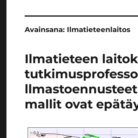
Avainsana:
Ilmatieteenlaitos
Ilmatieteen laito
tutkimusprofesso
llmastoennusteet 
mallit ovat epätäy