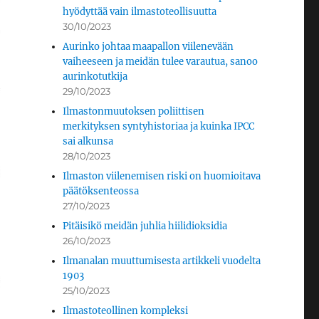
hyödyttää vain ilmastoteollisuutta
30/10/2023
Aurinko johtaa maapallon viilenevään
vaiheeseen ja meidän tulee varautua, sanoo
aurinkotutkija
29/10/2023
Ilmastonmuutoksen poliittisen
merkityksen syntyhistoriaa ja kuinka IPCC
sai alkunsa
28/10/2023
Ilmaston viilenemisen riski on huomioitava
päätöksenteossa
27/10/2023
Pitäisikö meidän juhlia hiilidioksidia
26/10/2023
Ilmanalan muuttumisesta artikkeli vuodelta
1903
25/10/2023
Ilmastoteollinen kompleksi