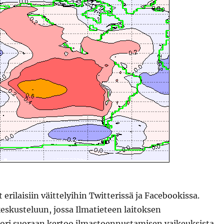
 erilaisiin väittelyihin Twitterissä ja Facebookissa.
eskusteluun, jossa Ilmatieteen laitoksen
ori suoraan kertoo ilmastoennustamisen vaikeuksista.