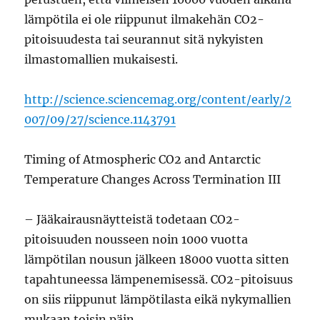
lämpötila ei ole riippunut ilmakehän CO2-
pitoisuudesta tai seurannut sitä nykyisten
ilmastomallien mukaisesti.
http://science.sciencemag.org/content/early/2
007/09/27/science.1143791
Timing of Atmospheric CO2 and Antarctic
Temperature Changes Across Termination III
– Jääkairausnäytteistä todetaan CO2-
pitoisuuden nousseen noin 1000 vuotta
lämpötilan nousun jälkeen 18000 vuotta sitten
tapahtuneessa lämpenemisessä. CO2-pitoisuus
on siis riippunut lämpötilasta eikä nykymallien
mukaan toisin päin.