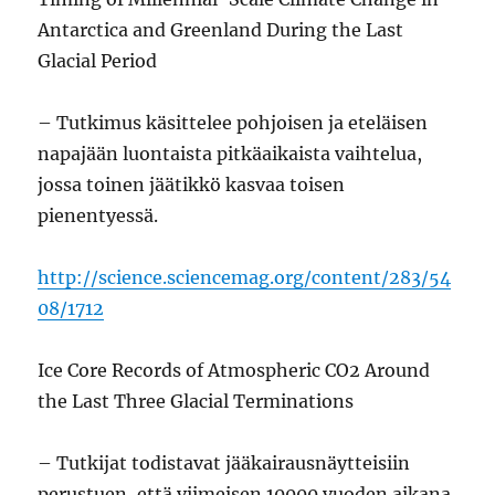
Antarctica and Greenland During the Last
Glacial Period
– Tutkimus käsittelee pohjoisen ja eteläisen
napajään luontaista pitkäaikaista vaihtelua,
jossa toinen jäätikkö kasvaa toisen
pienentyessä.
http://science.sciencemag.org/content/283/54
08/1712
Ice Core Records of Atmospheric CO2 Around
the Last Three Glacial Terminations
– Tutkijat todistavat jääkairausnäytteisiin
perustuen, että viimeisen 10000 vuoden aikana