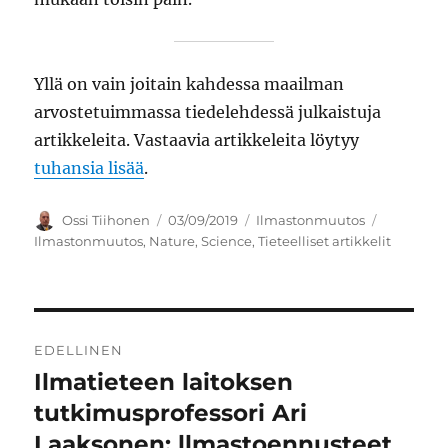
Yllä on vain joitain kahdessa maailman
arvostetuimmassa tiedelehdessä julkaistuja
artikkeleita. Vastaavia artikkeleita löytyy
tuhansia lisää
.
Kirjoittaja
Julkaistu
Kategoriat
Avainsan
Ossi Tiihonen
03/09/2019
Ilmastonmuutos
Ilmastonmuutos
,
Nature
,
Science
,
Tieteelliset artikkelit
Artikkelien
EDELLINEN
selaus
Ilmatieteen laitoksen
Edellinen
artikkeli:
tutkimusprofessori Ari
Laaksonen: llmastoennusteet