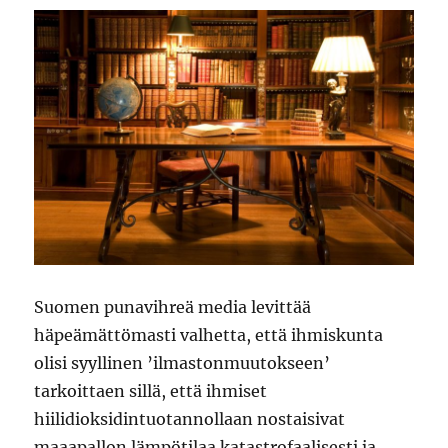
Suomen punavihreä media levittää
häpeämättömasti valhetta, että ihmiskunta
olisi syyllinen ’ilmastonmuutokseen’
tarkoittaen sillä, että ihmiset
hiilidioksidintuotannollaan nostaisivat
maaapallon lämpötilaa katastrofaalisesti ja