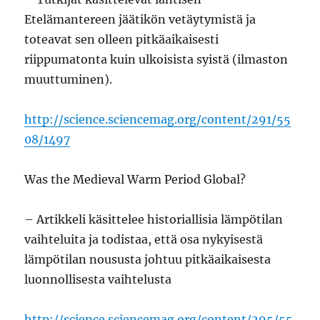
Etelämantereen jäätikön vetäytymistä ja
toteavat sen olleen pitkäaikaisesti
riippumatonta kuin ulkoisista syistä (ilmaston
muuttuminen).
http://science.sciencemag.org/content/291/55
08/1497
Was the Medieval Warm Period Global?
– Artikkeli käsittelee historiallisia lämpötilan
vaihteluita ja todistaa, että osa nykyisestä
lämpötilan noususta johtuu pitkäaikaisesta
luonnollisesta vaihtelusta
http://science.sciencemag.org/content/295/55