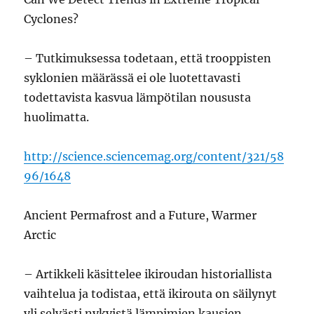
Cyclones?
– Tutkimuksessa todetaan, että trooppisten
syklonien määrässä ei ole luotettavasti
todettavista kasvua lämpötilan noususta
huolimatta.
http://science.sciencemag.org/content/321/58
96/1648
Ancient Permafrost and a Future, Warmer
Arctic
– Artikkeli käsittelee ikiroudan historiallista
vaihtelua ja todistaa, että ikirouta on säilynyt
yli selvästi nykyistä lämpimien kausien.