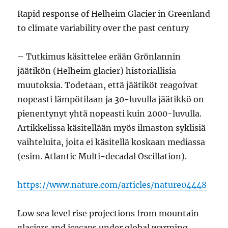
Rapid response of Helheim Glacier in Greenland
to climate variability over the past century
– Tutkimus käsittelee erään Grönlannin
jäätikön (Helheim glacier) historiallisia
muutoksia. Todetaan, että jäätiköt reagoivat
nopeasti lämpötilaan ja 30-luvulla jäätikkö on
pienentynyt yhtä nopeasti kuin 2000-luvulla.
Artikkelissa käsitellään myös ilmaston syklisiä
vaihteluita, joita ei käsitellä koskaan mediassa
(esim. Atlantic Multi-decadal Oscillation).
https://www.nature.com/articles/nature04448
Low sea level rise projections from mountain
glaciers and icecaps under global warming