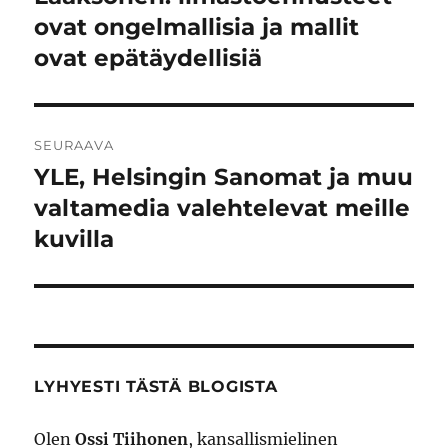
ovat ongelmallisia ja mallit
ovat epätäydellisiä
SEURAAVA
YLE, Helsingin Sanomat ja muu
Seuraava
artikkeli:
valtamedia valehtelevat meille
kuvilla
LYHYESTI TÄSTÄ BLOGISTA
Olen
Ossi Tiihonen
, kansallismielinen