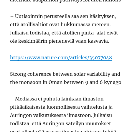
– Uutisoinnin perusteella saa sen käsityksen,
että atollivaltiot ovat hukkumassa mereen.
Julkaisu todistaa, että atollien pinta-alat eivät
ole keskimäärin pieneneviä vaan kasvavia.
https://www.nature.com/articles/35077048
Strong coherence between solar variability and
the monsoon in Oman between 9 and 6 kyr ago
– Mediassa ei puhuta lainkaan ilmaston
pitkäaikaisesta luonnollisesta vaihtelusta ja
Auringon vaikutuksesta ilmastoon. Julkaisu
todistaa, että Auringon säteilyn muutokset
ovat olleet pääasiassa ilmastoa ohjaava tekijä