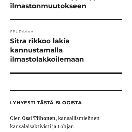
ilmastonmuutokseen
SEURAAVA
Sitra rikkoo lakia
Seuraava
artikkeli:
kannustamalla
ilmastolakkoilemaan
LYHYESTI TÄSTÄ BLOGISTA
Olen
Ossi Tiihonen
, kansallismielinen
kansalaisaktivisti ja Lohjan