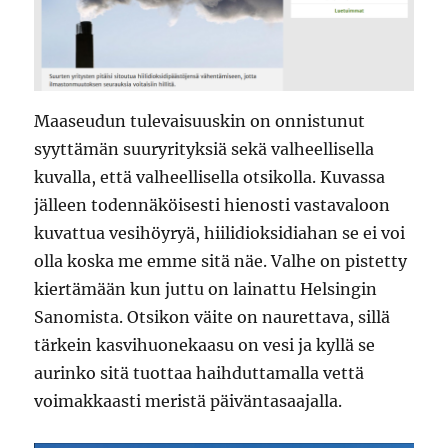
Maaseudun tulevaisuuskin on onnistunut
syyttämän suuryrityksiä sekä valheellisella
kuvalla, että valheellisella otsikolla. Kuvassa
jälleen todennäköisesti hienosti vastavaloon
kuvattua vesihöyryä, hiilidioksidiahan se ei voi
olla koska me emme sitä näe. Valhe on pistetty
kiertämään kun juttu on lainattu Helsingin
Sanomista. Otsikon väite on naurettava, sillä
tärkein kasvihuonekaasu on vesi ja kyllä se
aurinko sitä tuottaa haihduttamalla vettä
voimakkaasti meristä päiväntasaajalla.