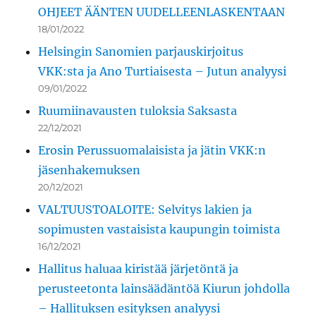
OHJEET ÄÄNTEN UUDELLEENLASKENTAAN
18/01/2022
Helsingin Sanomien parjauskirjoitus
VKK:sta ja Ano Turtiaisesta – Jutun analyysi
09/01/2022
Ruumiinavausten tuloksia Saksasta
22/12/2021
Erosin Perussuomalaisista ja jätin VKK:n
jäsenhakemuksen
20/12/2021
VALTUUSTOALOITE: Selvitys lakien ja
sopimusten vastaisista kaupungin toimista
16/12/2021
Hallitus haluaa kiristää järjetöntä ja
perusteetonta lainsäädäntöä Kiurun johdolla
– Hallituksen esityksen analyysi