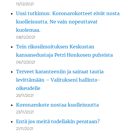
15/12/2021
Uusi tutkimus: Koronarokotteet eivät nosta
kuolleisuutta. Ne vain nopeuttavat
kuolemaa.
08/12/2021
Tein rikosilmoituksen Keskustan
kansanedustaja Petri Honkosen puheista
06/12/2021
Terveet karanteeniin ja sairaat tautia
levittämään – Valitukseni hallinto-
oikeudelle
25/11/2021
Koronarokote nostaa kuolleisuutta
23/11/2021
Entä jos meitä todellakin perataan?
21/11/2021