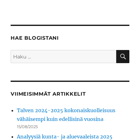
HAE BLOGISTANI
HA
Etsi:
VIIMEISIMMÄT ARTIKKELIT
Talven 2024-2025 kokonaiskuolleisuus
vähäisempi kuin edellisinä vuosina
15/08/2025
Analyysiä kunta- ja aluevaaleista 2025