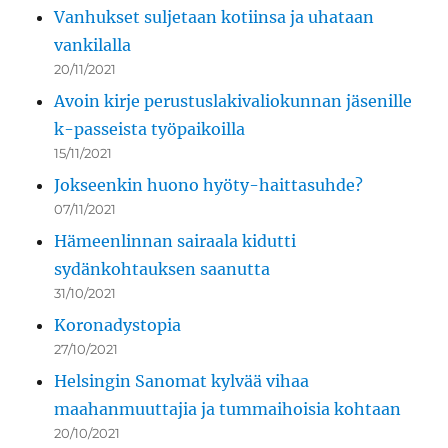
Vanhukset suljetaan kotiinsa ja uhataan
vankilalla
20/11/2021
Avoin kirje perustuslakivaliokunnan jäsenille
k-passeista työpaikoilla
15/11/2021
Jokseenkin huono hyöty-haittasuhde?
07/11/2021
Hämeenlinnan sairaala kidutti
sydänkohtauksen saanutta
31/10/2021
Koronadystopia
27/10/2021
Helsingin Sanomat kylvää vihaa
maahanmuuttajia ja tummaihoisia kohtaan
20/10/2021