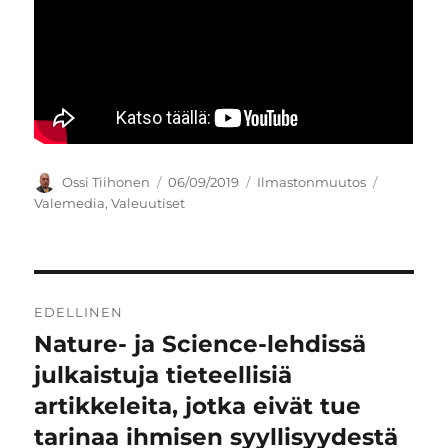
Kirjoittaja
Julkaistu
Kategoriat
Avainsan
Ossi Tiihonen
06/09/2019
Ilmastonmuutos
Valemedia
,
Valeuutiset
Artikkelien
EDELLINEN
selaus
Nature- ja Science-lehdissä
Edellinen
artikkeli:
julkaistuja tieteellisiä
artikkeleita, jotka eivät tue
tarinaa ihmisen syyllisyydestä