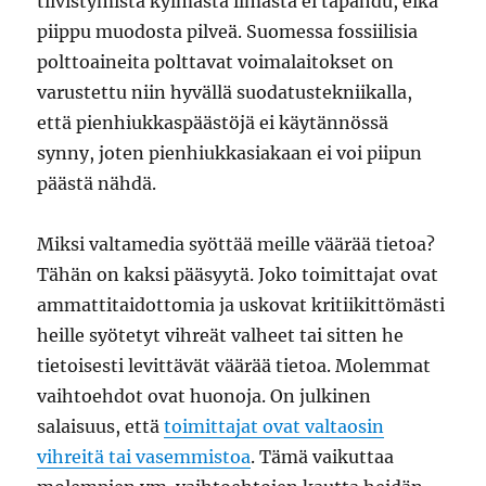
tiivistymistä kylmästä ilmasta ei tapahdu, eikä
piippu muodosta pilveä. Suomessa fossiilisia
polttoaineita polttavat voimalaitokset on
varustettu niin hyvällä suodatustekniikalla,
että pienhiukkaspäästöjä ei käytännössä
synny, joten pienhiukkasiakaan ei voi piipun
päästä nähdä.
Miksi valtamedia syöttää meille väärää tietoa?
Tähän on kaksi pääsyytä. Joko toimittajat ovat
ammattitaidottomia ja uskovat kritiikittömästi
heille syötetyt vihreät valheet tai sitten he
tietoisesti levittävät väärää tietoa. Molemmat
vaihtoehdot ovat huonoja. On julkinen
salaisuus, että
toimittajat ovat valtaosin
vihreitä tai vasemmistoa
. Tämä vaikuttaa