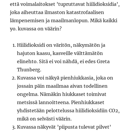
että voimalaitokset ’tupruttavat hiilidioksidia’,
joka aiheuttaa ilmaston katastrofaalisen
lämpenemisen ja maailmanlopun. Mikä kaikki
yo. kuvassa on väärin?
Hiilidioksidi on väritön, näkymätön ja
hajuton kaasu, kasveille välttämätön
elinehto. Sitä ei voi nähdä, ei edes Greta
Thunberg.
Kuvassa voi näkyä pienhiukkasia, joka on
jossain päin maailmaa aivan todellinen
ongelma. Nämäkin hiukkaset toimivat
metsissä lannoitteena. Pienhiukkaset
yhdistetään pelottelussa hiilidioksidiin CO2,
mikä on selvästi väärin.
Kuvassa näkyvät ’piipusta tulevat pilvet’