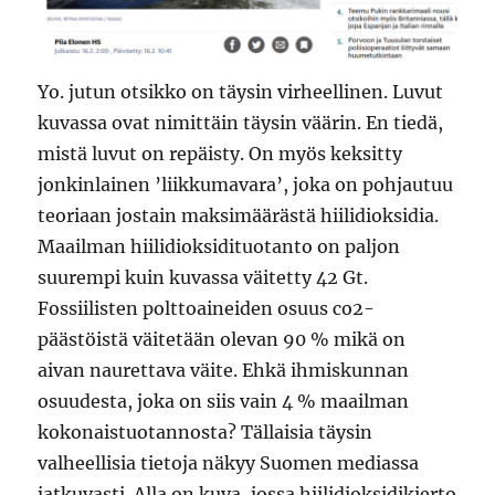
Yo. jutun otsikko on täysin virheellinen. Luvut
kuvassa ovat nimittäin täysin väärin. En tiedä,
mistä luvut on repäisty. On myös keksitty
jonkinlainen ’liikkumavara’, joka on pohjautuu
teoriaan jostain maksimäärästä hiilidioksidia.
Maailman hiilidioksidituotanto on paljon
suurempi kuin kuvassa väitetty 42 Gt.
Fossiilisten polttoaineiden osuus co2-
päästöistä väitetään olevan 90 % mikä on
aivan naurettava väite. Ehkä ihmiskunnan
osuudesta, joka on siis vain 4 % maailman
kokonaistuotannosta? Tällaisia täysin
valheellisia tietoja näkyy Suomen mediassa
jatkuvasti. Alla on kuva, jossa hiilidioksidikierto