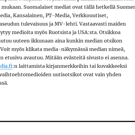
mukaan. Suomalaiset mediat ovat tällä hetkellä Suome
Media, Kansalainen, PT-Media, Verkkouutiset,
aseudun tulevaisuus ja MV-lehti. Vastaavasti maiden
öytyy medioita myös Ruotsista ja USA:sta. Otsikkoa
autuu uuteen ikkunaan aina kunkin median otsikon
 Voit myös klikata media-näkymässä median nimeä,
an etusivu avautuu. Mitään evästeitä sivusto ei asenna.
ia.fi
:n laittamista kirjanmerkkeihin tai kuvakkeeksi
n vaihtoehtomedioiden uutisotsikot ovat vain yhden
ssä.