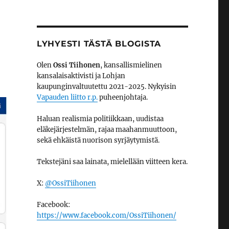
LYHYESTI TÄSTÄ BLOGISTA
Olen
Ossi Tiihonen
, kansallismielinen
kansalaisaktivisti ja Lohjan
kaupunginvaltuutettu 2021-2025. Nykyisin
Vapauden liitto r.p.
puheenjohtaja.
Haluan realismia politiikkaan, uudistaa
eläkejärjestelmän, rajaa maahanmuuttoon,
sekä ehkäistä nuorison syrjäytymistä.
Tekstejäni saa lainata, mielellään viitteen kera.
X:
@OssiTiihonen
Facebook:
https://www.facebook.com/OssiTiihonen/