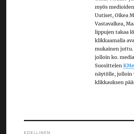
myös medioiden 
Uutiset, Oikea 
Vastavalkea, Ma
lippujen takaa l
klikkaamalla av
mukainen juttu.
jolloin ko. medi
Suosittelen
KMed
näytölle, jolloi
klikkauksen pää
Artikkelien
EDELLINEN