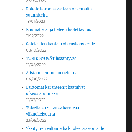
27/03/2023
Rokote koronaa vastaan oli ennalta
suunniteltu
18/01/2023
Kuumat erät ja tieteen luotettavuus
11/12/2022
Sotelaisten kantelu oikeuskanslerille
08/10/2022
TURBOSYÖVÄT lisääntyvät
12/08/2022
Alistamisemme menetelmät
04/08/2022
Laittomat karanteenit kaatuivat
oikeusistuimissa
12/07/2022
Talvella 2021-2022 karmeaa
ylikuolleisuutta
23/06/2022
Yksityinen valtamedia kuolee ja se on sille