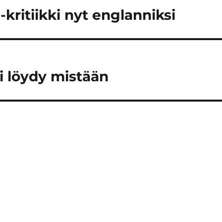
ritiikki nyt englanniksi
ei löydy mistään