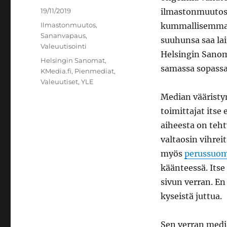
Julkaistu
19/11/2019
ilmastonmuutosu
Kategoriat
Ilmastonmuutos
,
kummallisemmaks
Sananvapaus
,
suuhunsa saa lai
Valeuutisointi
Helsingin Sanoma
Avainsanat
Helsingin Sanomat
,
samassa sopass
KMedia.fi
,
Pienmediat
,
Valeuutiset
,
YLE
Median vääristy
toimittajat itse 
aiheesta on teht
valtaosin vihrei
myös
perussuom
käänteessä. Its
sivun verran. En
kyseistä juttua.
Sen verran media