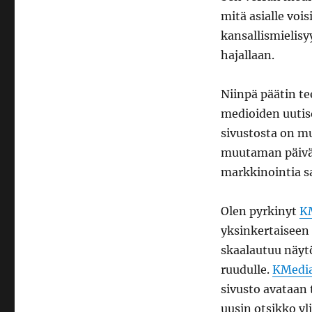
mitä asialle voi
kansallismielisy
hajallaan.
Niinpä päätin t
medioiden uutis
sivustosta on mu
muutaman päivän 
markkinointia sa
Olen pyrkinyt
KM
yksinkertaiseen 
skaalautuu näy
ruudulle.
KMedia
sivusto avataan 
uusin otsikko y