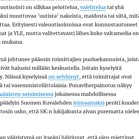
utisointi on silkkaa pelottelua,
valehtelua
tai yhä
i muuttuvaa ’uutista’ nakeista, maidosta tai siitä, mit
ttaa. Erityisesti valeuutisoinnissa ovat kunnostautuneet
t ja YLE, mutta valitettavasti lähes koko valtamedia on
a mukana.
mä johtunee pääosin toimittajien puoluekannoista, joist
eivät haluaisi millään keskustella. Joitain kyselyitä
y. Näissä kyselyissä
on selvinnyt
, että toimittajat ovat
tä tai vasemmistoliittolaisia. Punaviherpainotus näkyy
alaisten sorsimisessa
jokaisessa mahdollisessa
e päädyin Suomen Kuvalehden
leimaamaksi
peräti kuude
 tosin usko, että SK:n lukijakunta aivan purematta niele
n vääristymä on itseäni häirinnyt, että olen miettinyt,