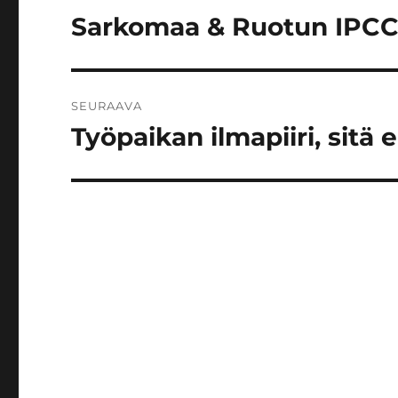
selaus
Sarkomaa & Ruotun IPCC-k
Edellinen
artikkeli:
SEURAAVA
Työpaikan ilmapiiri, sitä 
Seuraava
artikkeli: