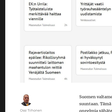
Suomen valtamedi
suuntaan. Tämä
Kirjoittaja
Ossi Tiihonen
ongelmia vähätel