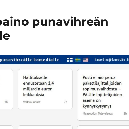
apaino punavihreän
le