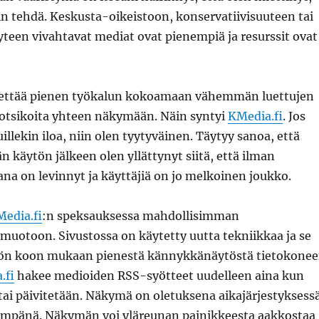
sin tehdä. Keskusta-oikeistoon, konservatiivisuuteen tai
yteen vivahtavat mediat ovat pienempiä ja resurssit ovat
eettää pienen työkalun kokoamaan vähemmän luettujen
otsikoita yhteen näkymään. Näin syntyi
KMedia.fi
. Jos
illekin iloa, niin olen tyytyväinen. Täytyy sanoa, että
käytön jälkeen olen yllättynyt siitä, että ilman
na on levinnyt ja käyttäjiä on jo melkoinen joukko.
edia.fi
:n speksauksessa mahdollisimman
muotoon. Sivustossa on käytetty uutta tekniikkaa ja se
tön koon mukaan pienestä kännykkänäytöstä tietokone
.fi
hakee medioiden RSS-syötteet uudelleen aina kun
tai päivitetään. Näkymä on oletuksena aikajärjestyksess
limpänä. Näkymän voi yläreunan painikkeesta aakkostaa