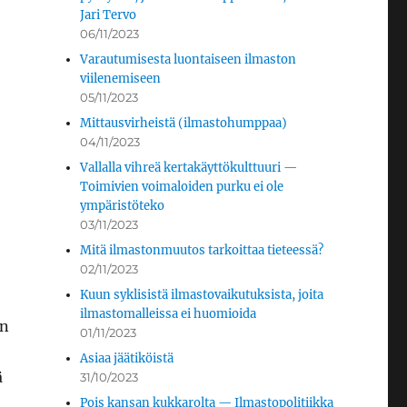
Jari Tervo
06/11/2023
Varautumisesta luontaiseen ilmaston
viilenemiseen
05/11/2023
Mittausvirheistä (ilmastohumppaa)
04/11/2023
Vallalla vihreä kertakäyttökulttuuri —
Toimivien voimaloiden purku ei ole
ympäristöteko
03/11/2023
Mitä ilmastonmuutos tarkoittaa tieteessä?
02/11/2023
Kuun syklisistä ilmastovaikutuksista, joita
ilmastomalleissa ei huomioida
en
01/11/2023
Asiaa jäätiköistä
ä
31/10/2023
Pois kansan kukkarolta — Ilmastopolitiikka