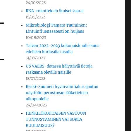
24/10/2023
RNA-rokotteiden ikuiset vaarat
15/09/2023
Mikrobiologi Tamara Tuuminen:
Lintuinfluenssatesti on huijaus
10/08/2023
Talven 2022-2023 kokonaiskuolleisuus
edelleen korkealla tasolla
31/07/2023
US VAERS-datassa hälyttäviä tietoja
raskaana oleville naisille
18/07/2023
Keski-Suomen hyvinvointialue ajautuu
näyttöön perustuvan lääketieteen
ulkopuolelle
24/04/2023
HENKILÖKOHTAISEN VASTUUN
TUNNUSTAMINEN VAI SOKEA
KUULIAISUUS?