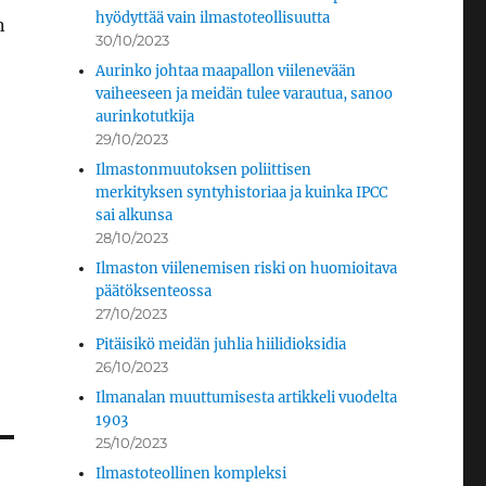
hyödyttää vain ilmastoteollisuutta
n
30/10/2023
Aurinko johtaa maapallon viilenevään
vaiheeseen ja meidän tulee varautua, sanoo
aurinkotutkija
29/10/2023
Ilmastonmuutoksen poliittisen
merkityksen syntyhistoriaa ja kuinka IPCC
sai alkunsa
28/10/2023
Ilmaston viilenemisen riski on huomioitava
päätöksenteossa
27/10/2023
Pitäisikö meidän juhlia hiilidioksidia
26/10/2023
Ilmanalan muuttumisesta artikkeli vuodelta
1903
25/10/2023
Ilmastoteollinen kompleksi