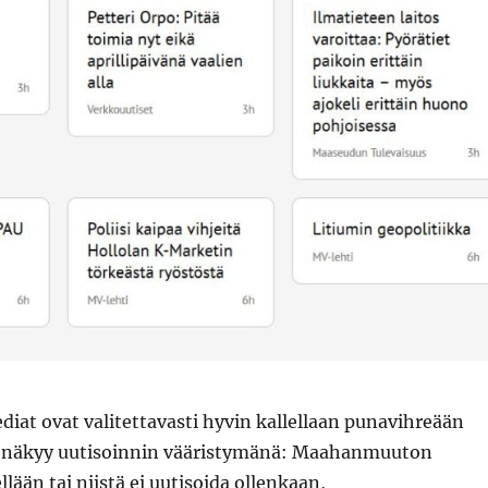
at ovat valitettavasti hyvin kallellaan punavihreään
 näkyy uutisoinnin vääristymänä: Maahanmuuton
lään tai niistä ei uutisoida ollenkaan,