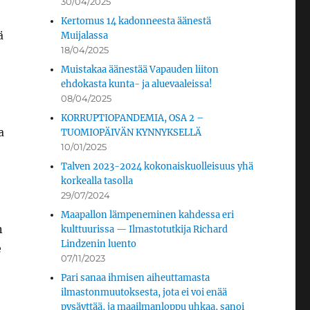
30/04/2025
Kertomus 14 kadonneesta äänestä
ä
Muijalassa
18/04/2025
Muistakaa äänestää Vapauden liiton
ehdokasta kunta- ja aluevaaleissa!
08/04/2025
KORRUPTIOPANDEMIA, OSA 2 –
a
TUOMIOPÄIVÄN KYNNYKSELLÄ
10/01/2025
Talven 2023-2024 kokonaiskuolleisuus yhä
korkealla tasolla
29/07/2024
Maapallon lämpeneminen kahdessa eri
n
kulttuurissa — Ilmastotutkija Richard
Lindzenin luento
e
07/11/2023
Pari sanaa ihmisen aiheuttamasta
ilmastonmuutoksesta, jota ei voi enää
pysäyttää, ja maailmanloppu uhkaa, sanoi