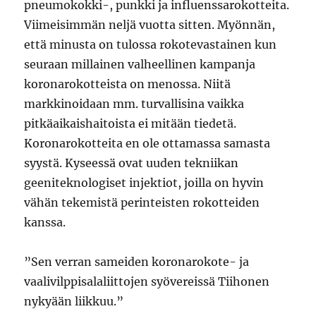
pneumokokki-, punkki ja influenssarokotteita.
Viimeisimmän neljä vuotta sitten. Myönnän,
että minusta on tulossa rokotevastainen kun
seuraan millainen valheellinen kampanja
koronarokotteista on menossa. Niitä
markkinoidaan mm. turvallisina vaikka
pitkäaikaishaitoista ei mitään tiedetä.
Koronarokotteita en ole ottamassa samasta
syystä. Kyseessä ovat uuden tekniikan
geeniteknologiset injektiot, joilla on hyvin
vähän tekemistä perinteisten rokotteiden
kanssa.
”Sen verran sameiden koronarokote- ja
vaalivilppisalaliittojen syövereissä Tiihonen
nykyään liikkuu.”