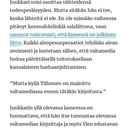
Junkkari voisi osoittaa väitteidensä
todenperäisyyden. Mutta sitähän hän ei tee,
koska lähteitä ei ole. En ole missään vaiheessa
pitänyt koronahäslinkiä salaliittona, vaan
sanonut toistuvasti, että kyseessä on julkinen
liitto
. Kaikki aivopesuoperaatiot tehdään aivan
avoimesti ja luotetaan siihen, että valtamedia
hoitaa päivittäisellä toitotuksellaan
kansalaisten harhaanjohtamisen.
”Mutta kyllä Tiihonen on mainittu
valtamediassa ennen tätäkin kirjoitusta.”
Junkkarin yllä olevassa lauseessa on
huomattava, että hän itse tunnustaa olevansa
valtamedian kirjoittaja ja myös Ylen edustavan