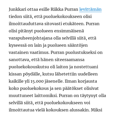
Junkkari ottaa esille Riikka Purran
levittämän
tiedon siitä, että puoluekokoukseen olisi
ilmoittauduttava sitovasti etukäteen. Purran
olisi pitänyt puolueen ensimmäisenä
varapuheenjohtajana olla selvillä siitä, että
kyseessä on lain ja puolueen sääntöjen
vastainen vaatimus. Purran puolustukseksi on
sanottava, että hänen siteeraamansa
puoluekokouskutsu oli laiton ja nostettuani
kissan pöydälle, kutsu lähetettiin uudelleen
kaikille yli 15.000 jäsenelle. Ilman korjausta
koko puoluekokous ja sen päätökset olisivat
muuttuneet laittomiksi. Purran on täytynyt olla
selvillä siitä, että puoluekokoukseen voi
ilmoittautua vielä kokouksen alussakin. Miksi