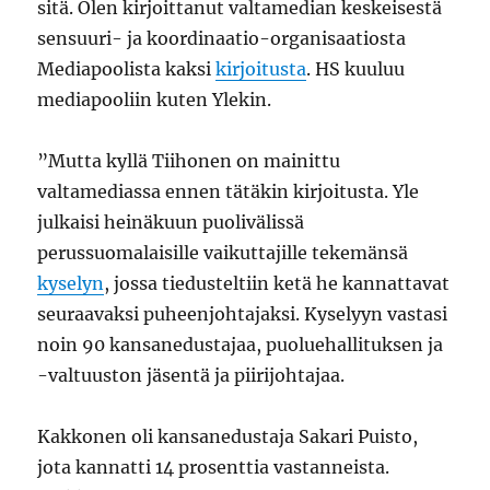
sitä. Olen kirjoittanut valtamedian keskeisestä
sensuuri- ja koordinaatio-organisaatiosta
Mediapoolista kaksi
kirjoitusta
. HS kuuluu
mediapooliin kuten Ylekin.
”Mutta kyllä Tiihonen on mainittu
valtamediassa ennen tätäkin kirjoitusta. Yle
julkaisi heinäkuun puolivälissä
perussuomalaisille vaikuttajille tekemänsä
kyselyn
, jossa tiedusteltiin ketä he kannattavat
seuraavaksi puheenjohtajaksi. Kyselyyn vastasi
noin 90 kansanedustajaa, puoluehallituksen ja
-valtuuston jäsentä ja piirijohtajaa.
Kakkonen oli kansanedustaja Sakari Puisto,
jota kannatti 14 prosenttia vastanneista.