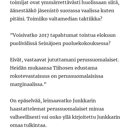
toimijat ovat ymmärrettävästi huolissaan siitä,
äänestääkö jäsenistö suorassa vaalissa kuten
pitäisi. Toimiiko valtamedian taktiikka?
”Voisivatko 2017 tapahtumat toistua elokuun
puolivälissä Seinäjoen puoluekokouksessa?
Eivät, vastaavat jututtamani perussuomalaiset.
Heidän mukaansa Tiihosen edustama
rokotevastaisuus on perussuomalaisissa
marginaalissa.”
On epäselvää, leimaavatko Junkkarin
haastattelemat perussuomalaiset minua
valheellisesti vai onko yllä kirjoitettu Junkkarin
omaa tulkintaa.