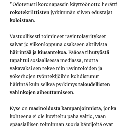
”Odotetusti koronapassin käyttöönotto herätti
rokotekriittisten
jyrkimmän siiven edustajat
koloistaan
.
Vastuullisesti toimineet ravintolayritykset
saivat jo viikonloppuna osakseen aktiivista
häirintää ja kiusantekoa
. Pääosa
tihutyöstä
tapahtui sosiaalisessa mediassa, mutta
vakavaksi sen tekee niin ravintoloiden ja
yökerhojen työntekijöihin kohdistunut
häirintä kuin selkeä pyrkimys
taloudellisten
vahinkojen aiheuttamiseen
.
Kyse on
masinoidusta kampanjoinnista
, jonka
kohteena ei ole kuviteltu paha valtio, vaan
epäasiallisen toiminnan suoria kärsijöitä ovat