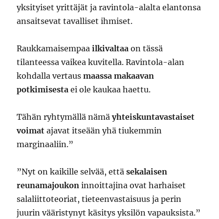
yksityiset yrittäjät ja ravintola-alalta elantonsa
ansaitsevat tavalliset ihmiset.
Raukkamaisempaa
ilkivaltaa
on tässä
tilanteessa vaikea kuvitella. Ravintola-alan
kohdalla vertaus
maassa makaavan
potkimisesta
ei ole kaukaa haettu.
Tähän ryhtymällä nämä
yhteiskuntavastaiset
voimat
ajavat itseään yhä tiukemmin
marginaaliin.”
”Nyt on kaikille selvää, että
sekalaisen
reunamajoukon
innoittajina ovat harhaiset
salaliittoteoriat, tieteenvastaisuus ja perin
juurin vääristynyt käsitys yksilön vapauksista.”