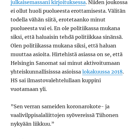
julkaisemassani kirjoituksessa
. Niiden joukossa
ei ollut huoli puolueesta erottamisesta. Välitän
todella vähän siitä, erotetaanko minut
puolueesta vai ei. En ole politiikassa mukana
siksi, että haluaisin tehdä politiikkaa sinänsä.
Olen politiikassa mukana siksi, että haluan
muuttaa asioita. Hirtehistä asiassa on se, että
Helsingin Sanomat sai minut aktivoitumaan
yhteiskunnallisisssa asioissa
lokakuussa 2018
.
HS sai ilmastovalehtelullaan kuppini
vuotamaan yli.
”Sen verran sameiden koronarokote- ja
vaalivilppisalaliittojen syövereissä Tiihonen
nykyään liikkuu.”