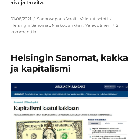
aivoja tarvita.
Julkaistu
Kategoriat
Avainsanat
01/08/2021
Sananvapaus
,
Vaalit
,
Valeuutisointi
Helsingin Sanomat
,
Marko Junkkari
,
Valeuutinen
2
artikkeliin
kommenttia
HS
kuolonkouristuksia
–
Helsingin Sanomat, kakka
Marko
Junkkarin
ja kapitalismi
parjausjuttu
Ossi
Tiihosesta