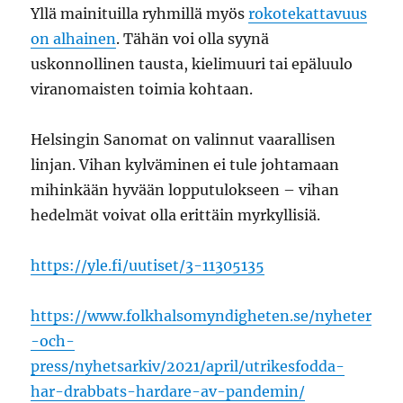
Yllä mainituilla ryhmillä myös
rokotekattavuus
on alhainen
. Tähän voi olla syynä
uskonnollinen tausta, kielimuuri tai epäluulo
viranomaisten toimia kohtaan.
Helsingin Sanomat on valinnut vaarallisen
linjan. Vihan kylväminen ei tule johtamaan
mihinkään hyvään lopputulokseen – vihan
hedelmät voivat olla erittäin myrkyllisiä.
https://yle.fi/uutiset/3-11305135
https://www.folkhalsomyndigheten.se/nyheter
-och-
press/nyhetsarkiv/2021/april/utrikesfodda-
har-drabbats-hardare-av-pandemin/