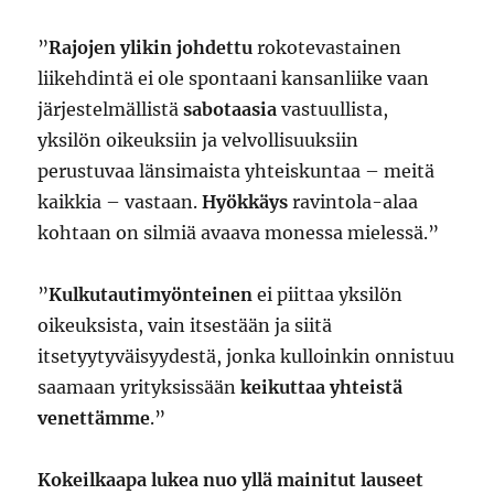
”
Rajojen ylikin johdettu
rokotevastainen
liikehdintä ei ole spontaani kansanliike vaan
järjestelmällistä
sabotaasia
vastuullista,
yksilön oikeuksiin ja velvollisuuksiin
perustuvaa länsimaista yhteiskuntaa – meitä
kaikkia – vastaan.
Hyökkäys
ravintola-alaa
kohtaan on silmiä avaava monessa mielessä.”
”
Kulkutautimyönteinen
ei piittaa yksilön
oikeuksista, vain itsestään ja siitä
itsetyytyväisyydestä, jonka kulloinkin onnistuu
saamaan yrityksissään
keikuttaa yhteistä
venettämme
.”
Kokeilkaapa lukea nuo yllä mainitut lauseet