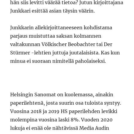
hän siis levitti väärää tietoa? Jutun kirjoittajana
Junkkari esittää asian täysin väärin.
Junkkarin allekirjoittaneeseen kohdistama
parjaus muistuttaa saksan kolmannen
valtakunnan Völkischer Beobachter tai Der
Stürmer -lehtien juttuja juutalaisista. Kas kun
minua ei suoraan nimitellä paholaiseksi.
Helsingin Sanomat on kuolemassa, ainakin
paperilehtenä, josta suurin osa tuloista syntyy.
Vuosina 2018 ja 2019 HS paperilehden levikki
molempina vuosina laski 8%. Vuoden 2020
lukuja ei enää ole nähtävissä Media Audin