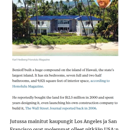
Jutussa mainitut kaupungit Los Angeles ja San
Francisco ovat molemmat olleet pitkään USA:n