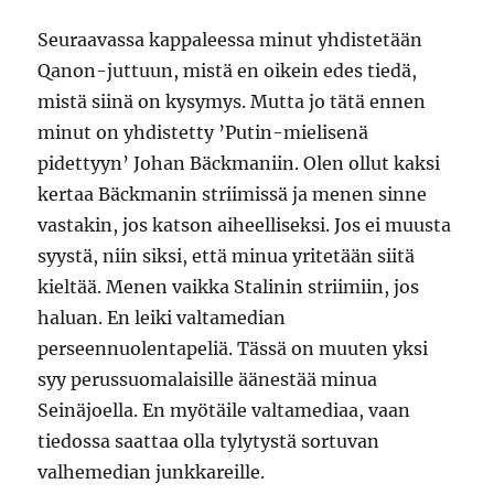
Seuraavassa kappaleessa minut yhdistetään
Qanon-juttuun, mistä en oikein edes tiedä,
mistä siinä on kysymys. Mutta jo tätä ennen
minut on yhdistetty ’Putin-mielisenä
pidettyyn’ Johan Bäckmaniin. Olen ollut kaksi
kertaa Bäckmanin striimissä ja menen sinne
vastakin, jos katson aiheelliseksi. Jos ei muusta
syystä, niin siksi, että minua yritetään siitä
kieltää. Menen vaikka Stalinin striimiin, jos
haluan. En leiki valtamedian
perseennuolentapeliä. Tässä on muuten yksi
syy perussuomalaisille äänestää minua
Seinäjoella. En myötäile valtamediaa, vaan
tiedossa saattaa olla tylytystä sortuvan
valhemedian junkkareille.