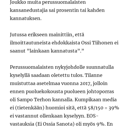
Joukko muita perussuomalaisten
kansanedustajia sai prosentin tai kahden
kannatuksen.
Jutussa erikseen mainittiin, että
ilmoittautuneista ehdokkaista Ossi Tiihonen ei
saanut ”lainkaan kannatusta”.”
Perussuomalaisten nykyjohdolle suunnatulla
kyselyllä saadaan oletettu tulos. Tilanne
muistuttaa asetelmaa vuonna 2017, jolloin
ennen puoluekokousta puolueen johtoporras
oli Sampo Terhon kannalla. Kumpikaan media
ei (tietenkään) huomioi sitä, että 58/150 = 39%
ei vastannut ollenkaan kyselyyn. EOS-
vastauksia (Ei Ossia Sanota) oli myös 9%. En