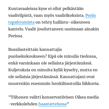
Kuntavaaleissa kyse ei ollut pelkästään
vaalivilpistä, vaan myös vaalirikoksista.
Porin
tapahtumista
on tehty hallinto-oikeuteen
kantelu. Vaalit jouduttaneen uusimaan ainakin
Porissa.
Bussilasteittain kannattajia
puoluekokoukseen? Eipä ole minulla tiedossa,
enkä varsinkaan ole sellaista järjestämässä.
Kuljetuksia on minulta kyllä kyselty, mutta en
ole sellaisia järjestämässä. Kannattajani ovat
muutenkin enemmän henkilöautoilla liikkuvia.
”Tiihonen valitti konservatiivisen Oikea media
-verkkolehden
haastattelussa
”