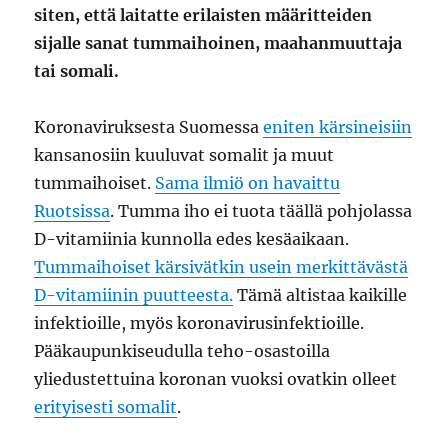
siten, että laitatte erilaisten määritteiden
sijalle sanat tummaihoinen, maahanmuuttaja
tai somali.
Koronaviruksesta Suomessa
eniten kärsineisiin
kansanosiin kuuluvat somalit ja muut
tummaihoiset.
Sama ilmiö on havaittu
Ruotsissa
. Tumma iho ei tuota täällä pohjolassa
D-vitamiinia kunnolla edes kesäaikaan.
Tummaihoiset kärsivätkin usein merkittävästä
D-vitamiinin puutteesta.
Tämä altistaa kaikille
infektioille, myös koronavirusinfektioille.
Pääkaupunkiseudulla teho-osastoilla
yliedustettuina koronan vuoksi ovatkin olleet
erityisesti somalit
.