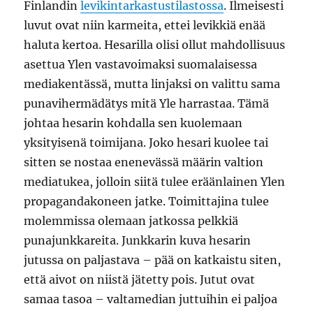
Finlandin
levikintarkastustilastossa
. Ilmeisesti
luvut ovat niin karmeita, ettei levikkiä enää
haluta kertoa. Hesarilla olisi ollut mahdollisuus
asettua Ylen vastavoimaksi suomalaisessa
mediakentässä, mutta linjaksi on valittu sama
punavihermädätys mitä Yle harrastaa. Tämä
johtaa hesarin kohdalla sen kuolemaan
yksityisenä toimijana. Joko hesari kuolee tai
sitten se nostaa enenevässä määrin valtion
mediatukea, jolloin siitä tulee eräänlainen Ylen
propagandakoneen jatke. Toimittajina tulee
molemmissa olemaan jatkossa pelkkiä
punajunkkareita. Junkkarin kuva hesarin
jutussa on paljastava – pää on katkaistu siten,
että aivot on niistä jätetty pois. Jutut ovat
samaa tasoa – valtamedian juttuihin ei paljoa