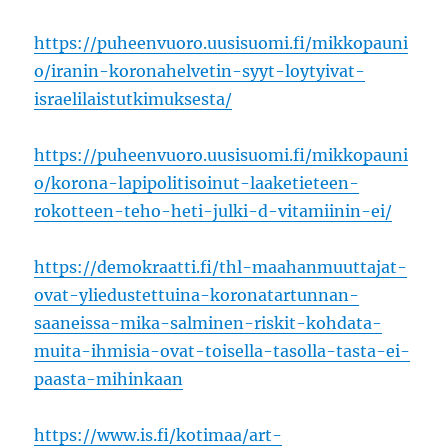
https://puheenvuoro.uusisuomi.fi/mikkopauni
o/iranin-koronahelvetin-syyt-loytyivat-
israelilaistutkimuksesta/
https://puheenvuoro.uusisuomi.fi/mikkopauni
o/korona-lapipolitisoinut-laaketieteen-
rokotteen-teho-heti-julki-d-vitamiinin-ei/
https://demokraatti.fi/thl-maahanmuuttajat-
ovat-yliedustettuina-koronatartunnan-
saaneissa-mika-salminen-riskit-kohdata-
muita-ihmisia-ovat-toisella-tasolla-tasta-ei-
paasta-mihinkaan
https://www.is.fi/kotimaa/art-