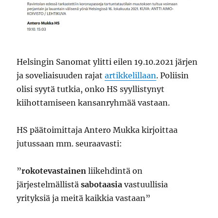
Helsingin Sanomat ylitti eilen 19.10.2021 järjen
ja soveliaisuuden rajat
artikkelillaan
. Poliisin
olisi syytä tutkia, onko HS syyllistynyt
kiihottamiseen kansanryhmää vastaan.
HS päätoimittaja Antero Mukka kirjoittaa
jutussaan mm. seuraavasti:
”
rokote­vastainen
liikehdintä on
järjestelmällistä
sabotaasia
vastuullisia
yrityksiä ja meitä kaikkia vastaan”