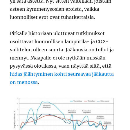
yli sata astetta. Nyt sitten väitellään joistain
asteen kymmenysosien eroista, vaikka
luonnolliset erot ovat tuhatkertaisia.
Pitkälle historiaan ulottuvat tutkimukset
osoittavat luonnollisen lämpötila- ja CO2-
vaihtelun olleen suurta. Jääkausia on tullut ja
mennyt. Maapallo ei ole nytkään missään
pysyvässä olotilassa, vaan näyttää siltä, että
hidas jäähtyminen kohti seuraavaa jääkautta
on menossa
.