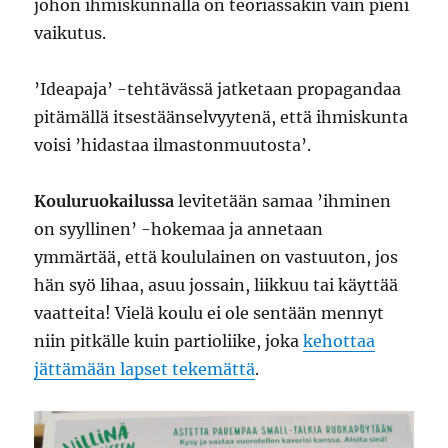
johon ihmiskunnalla on teoriassakin vain pieni
vaikutus.
’Ideapaja’ -tehtävässä jatketaan propagandaa
pitämällä itsestäänselvyytenä, että ihmiskunta
voisi ’hidastaa ilmastonmuutosta’.
Kouluruokailussa
levitetään samaa ’ihminen
on syyllinen’ -hokemaa ja annetaan
ymmärtää, että koululainen on vastuuton, jos
hän syö lihaa, asuu jossain, liikkuu tai käyttää
vaatteita! Vielä koulu ei ole sentään mennyt
niin pitkälle kuin partioliike, joka
kehottaa
jättämään lapset tekemättä
.