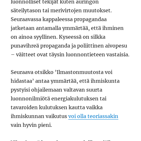
luonnolliset tekijät kuten auringon
säteilytason tai merivirtojen muutokset.
Seuraavassa kappaleessa propagandaa
jatketaan antamalla ymmärtää, että ihminen
on ainoa syyllinen. Kyseessä on silkka
punavihreä propaganda ja poliittinen aivopesu
– väitteet ovat täysin luonnontieteen vastaisia.
Seuraava otsikko ’Ilmastonmuutosta voi
hidastaa’ antaa ymmärtää, että ihmiskunta
pystyisi ohjailemaan valtavan suurta
luonnonilmiötä energiakulutuksen tai
tavaroiden kulutuksen kautta vaikka
ihmiskunnan vaikutus
voi olla teoriassakin
vain hyvin pieni.