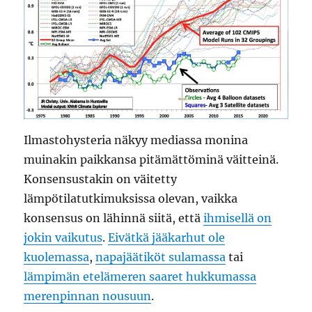
Ilmastohysteria näkyy mediassa monina
muinakin paikkansa pitämättöminä väitteinä.
Konsensustakin on väitetty
lämpötilatutkimuksissa olevan, vaikka
konsensus on lähinnä siitä, että
ihmisellä on
jokin vaikutus
.
Eivätkä jääkarhut ole
kuolemassa
,
napajäätiköt sulamassa
tai
lämpimän etelämeren saaret hukkumassa
merenpinnan nousuun
.