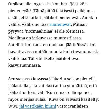
Otsikon alla ingressissä on heti ’jäätiköt
pienenevät’. Tämä pitää faktisesti paikkansa
sikäli, että jotkut jäätiköt pienenevät. Ainakin
välillä. Välillä ne taas
suurenevat
. Mitään
pysyvää ’normaalitilaa’ ei ole olemassa.
Maailma on jatkuvassa muutostilassa.
Satelliittimittausten mukaan jäätiköissä ei ole
havaittavissa mitään muuta kuin tavanomaista
vaihtelua. Tällä hetkellä jäätiköt ovat
kasvusuunnassa.
Seuraavassa kuvassa jääkarhu seisoo pienellä
jäälautalla ja kuvateksti antaa ymmärtää, että
jääkarhut kärsivät. ’Kun ilmasto lämpenee,
myös merijää sulaa.’ Kuva on selvästi käsitelty.
WWF
jäi vastikään kiinni
vastaavanlaisen