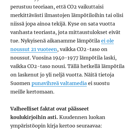
perustuu teoriaan, että CO2 vaikuttaisi
merkittävästi ilmastojen lämpötiloihin tai olisi
niissä jopa ainoa tekijä. Kyse on sata vuotta
vanhasta teoriasta, jota mittaustulokset eivät
tue. Nykyisenä aikanamme lämpötila
ei ole
noussut 21 vuoteen
, vaikka CO2-taso on
noussut. Vuosina 1940-1977 lämpötila laski,
vaikka CO2-taso nousi. Tällä hetkellä lämpötila
on laskenut jo yli neljä vuotta. Näitä tietoja
Suomen
punavihreä valtamedia
ei suostu
meille kertomaan.
Valheelliset faktat ovat päässeet
koulukirjoihin asti.
Kuudennen luokan
ympäristöopin kirja kertoo seuraavaa: