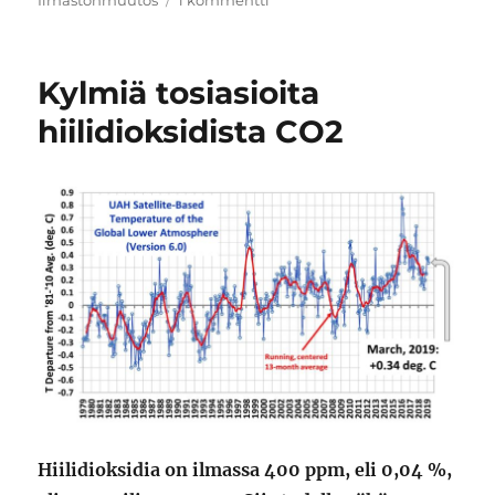
Käykö
sinunkin
lapsesi
Kylmiä tosiasioita
aivopesukoulua?
hiilidioksidista CO2
Hiilidioksidia on ilmassa 400 ppm, eli 0,04 %,