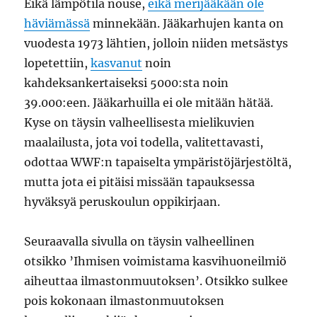
Eikä lämpötila nouse,
eikä merijääkään ole
häviämässä
minnekään. Jääkarhujen kanta on
vuodesta 1973 lähtien, jolloin niiden metsästys
lopetettiin,
kasvanut
noin
kahdeksankertaiseksi 5000:sta noin
39.000:een. Jääkarhuilla ei ole mitään hätää.
Kyse on täysin valheellisesta mielikuvien
maalailusta, jota voi todella, valitettavasti,
odottaa WWF:n tapaiselta ympäristöjärjestöltä,
mutta jota ei pitäisi missään tapauksessa
hyväksyä peruskoulun oppikirjaan.
Seuraavalla sivulla on täysin valheellinen
otsikko ’Ihmisen voimistama kasvihuoneilmiö
aiheuttaa ilmastonmuutoksen’. Otsikko sulkee
pois kokonaan ilmastonmuutoksen