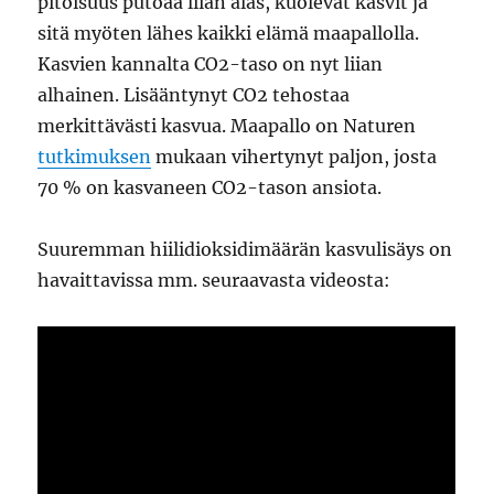
pitoisuus putoaa liian alas, kuolevat kasvit ja
sitä myöten lähes kaikki elämä maapallolla.
Kasvien kannalta CO2-taso on nyt liian
alhainen. Lisääntynyt CO2 tehostaa
merkittävästi kasvua. Maapallo on Naturen
tutkimuksen
mukaan vihertynyt paljon, josta
70 % on kasvaneen CO2-tason ansiota.
Suuremman hiilidioksidimäärän kasvulisäys on
havaittavissa mm. seuraavasta videosta: