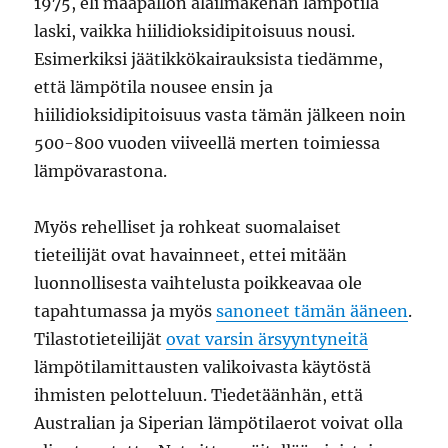
1975, eli maapallon alailmakehän lämpötila
laski, vaikka hiilidioksidipitoisuus nousi.
Esimerkiksi jäätikkökairauksista tiedämme,
että lämpötila nousee ensin ja
hiilidioksidipitoisuus vasta tämän jälkeen noin
500-800 vuoden viiveellä merten toimiessa
lämpövarastona.
Myös rehelliset ja rohkeat suomalaiset
tieteilijät ovat havainneet, ettei mitään
luonnollisesta vaihtelusta poikkeavaa ole
tapahtumassa ja myös
sanoneet tämän ääneen
.
Tilastotieteilijät
ovat varsin ärsyyntyneitä
lämpötilamittausten valikoivasta käytöstä
ihmisten pelotteluun. Tiedetäänhän, että
Australian ja Siperian lämpötilaerot voivat olla