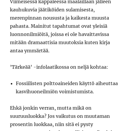
Viimeisessä kappaleessa maalaillaan jälleen
kauhukuvia jäätiköiden sulamisesta,
merenpinnan noususta ja kaikesta muusta
pahasta. Mainitut tapahtumat ovat yleisiä
luonnonilmiöitä, joissa ei ole havaittavissa
mitään dramaattisia muutoksia kuten kirja
antaa ymmärtää.
’Tärkeää’ -infolaatikossa on neljä kohtaa:
Fossiilisten polttoaineiden käyttö aiheuttaa
kasvihuoneilmiön voimistumista.
Ehkä jonkin verran, mutta mikä on
suuruusluokka? Jos vaikutus on muutaman
prosentin luokkaa, niin sitä ei pysty