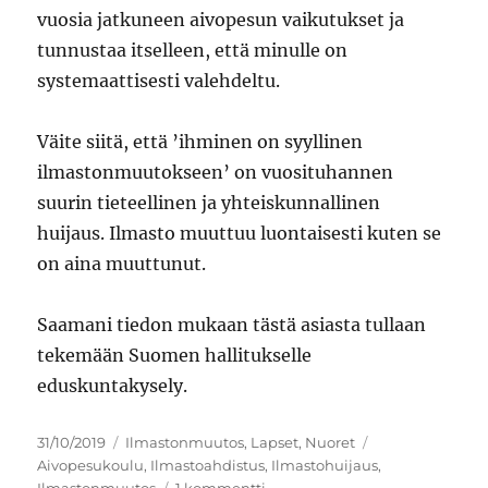
vuosia jatkuneen aivopesun vaikutukset ja
tunnustaa itselleen, että minulle on
systemaattisesti valehdeltu.
Väite siitä, että ’ihminen on syyllinen
ilmastonmuutokseen’ on vuosituhannen
suurin tieteellinen ja yhteiskunnallinen
huijaus. Ilmasto muuttuu luontaisesti kuten se
on aina muuttunut.
Saamani tiedon mukaan tästä asiasta tullaan
tekemään Suomen hallitukselle
eduskuntakysely.
Julkaistu
Kategoriat
Avainsanat
31/10/2019
Ilmastonmuutos
,
Lapset
,
Nuoret
Aivopesukoulu
,
Ilmastoahdistus
,
Ilmastohuijaus
,
artikkeliin
Ilmastonmuutos
1 kommentti