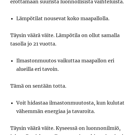
erottamaan suurista luonnollisista vaihteluista.
Lämpötilat nousevat koko maapallolla.
Täysin väärä väite. Lämpötila on ollut samalla
tasolla jo 21 vuotta.
Ilmastonmuutos vaikuttaa maapallon eri
alueilla eri tavoin.
Tämä on sentään totta.
Voit hidastaa ilmastonmuutosta, kun kulutat
vähemmän energiaa ja tavaroita.
Täysin väärä väite. Kyseessä on luonnonilmiö,