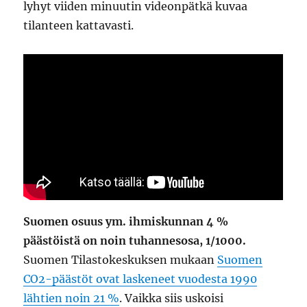
lyhyt viiden minuutin videonpätkä kuvaa
tilanteen kattavasti.
Suomen osuus ym. ihmiskunnan 4 %
päästöistä on noin tuhannesosa, 1/1000.
Suomen Tilastokeskuksen mukaan
Suomen
CO2-päästöt ovat laskeneet vuodesta 1990
lähtien noin 21 %
. Vaikka siis uskoisi