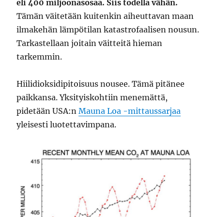
eli 400 miljoonasosaa. Siis todella vähän.
Tämän väitetään kuitenkin aiheuttavan maan
ilmakehän lämpötilan katastrofaalisen nousun.
Tarkastellaan joitain väitteitä hieman
tarkemmin.
Hiilidioksidipitoisuus nousee. Tämä pitänee
paikkansa. Yksityiskohtiin menemättä,
pidetään USA:n
Mauna Loa -mittaussarjaa
yleisesti luotettavimpana.