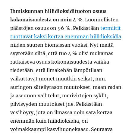
Ihmiskunnan hiilidioksidituoton osuus
kokonaisuudesta on noin 4 %
. Luonnollisten
päästöjen osuus on 96 %. Pelkästään
termiitit
tuottavat kaksi kertaa enemmän hiilidioksidia
niiden suuren biomassan vuoksi. Nyt meitä
syytetään siitä, että tuo 4 % olisi mukamas
ratkaiseva osuus kokonaisuudesta vaikka
tiedetään, että ilmakehän lämpötilaan
vaikuttavat monet muutkin seikat, mm.
auringon säteilytason muutokset, maan radan
ja asennon vaihtelut, merivirtojen syklit,
pilvisyyden muutokset jne. Pelkästään
vesihöyry, jota on ilmassa noin sata kertaa
enemmän kuin hiilidioksidia, on
voimakkaampi kasvihuonekaasu. Seuraava