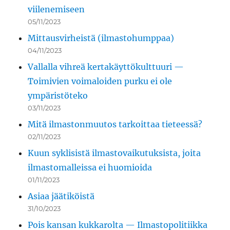
viilenemiseen
05/11/2023
Mittausvirheistä (ilmastohumppaa)
04/11/2023
Vallalla vihreä kertakäyttökulttuuri —
Toimivien voimaloiden purku ei ole
ympäristöteko
03/11/2023
Mitä ilmastonmuutos tarkoittaa tieteessä?
02/11/2023
Kuun syklisistä ilmastovaikutuksista, joita
ilmastomalleissa ei huomioida
01/11/2023
Asiaa jäätiköistä
31/10/2023
Pois kansan kukkarolta — Ilmastopolitiikka