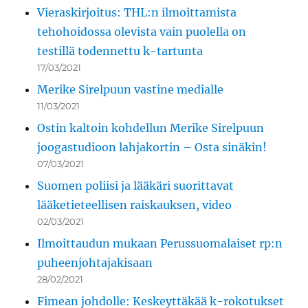
Vieraskirjoitus: THL:n ilmoittamista
tehohoidossa olevista vain puolella on
testillä todennettu k-tartunta
17/03/2021
Merike Sirelpuun vastine medialle
11/03/2021
Ostin kaltoin kohdellun Merike Sirelpuun
joogastudioon lahjakortin – Osta sinäkin!
07/03/2021
Suomen poliisi ja lääkäri suorittavat
lääketieteellisen raiskauksen, video
02/03/2021
Ilmoittaudun mukaan Perussuomalaiset rp:n
puheenjohtajakisaan
28/02/2021
Fimean johdolle: Keskeyttäkää k-rokotukset