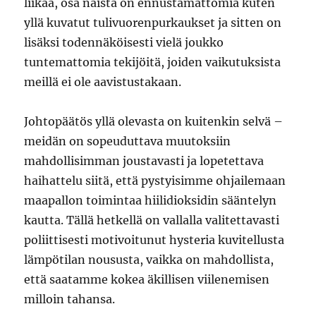
liikaa, osa näistä on ennustamattomia kuten
yllä kuvatut tulivuorenpurkaukset ja sitten on
lisäksi todennäköisesti vielä joukko
tuntemattomia tekijöitä, joiden vaikutuksista
meillä ei ole aavistustakaan.
Johtopäätös yllä olevasta on kuitenkin selvä –
meidän on sopeuduttava muutoksiin
mahdollisimman joustavasti ja lopetettava
haihattelu siitä, että pystyisimme ohjailemaan
maapallon toimintaa hiilidioksidin sääntelyn
kautta. Tällä hetkellä on vallalla valitettavasti
poliittisesti motivoitunut hysteria kuvitellusta
lämpötilan noususta, vaikka on mahdollista,
että saatamme kokea äkillisen viilenemisen
milloin tahansa.