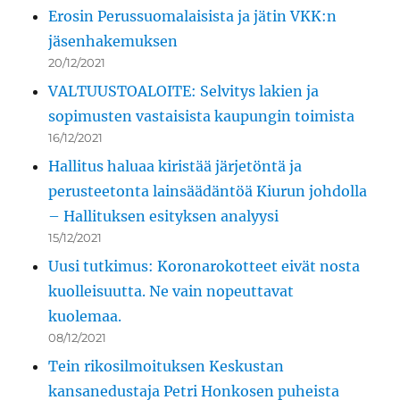
Erosin Perussuomalaisista ja jätin VKK:n
jäsenhakemuksen
20/12/2021
VALTUUSTOALOITE: Selvitys lakien ja
sopimusten vastaisista kaupungin toimista
16/12/2021
Hallitus haluaa kiristää järjetöntä ja
perusteetonta lainsäädäntöä Kiurun johdolla
– Hallituksen esityksen analyysi
15/12/2021
Uusi tutkimus: Koronarokotteet eivät nosta
kuolleisuutta. Ne vain nopeuttavat
kuolemaa.
08/12/2021
Tein rikosilmoituksen Keskustan
kansanedustaja Petri Honkosen puheista