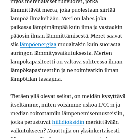
myös merenalaiset tulivuoret, jotka
lämmittävät merta, joka puolestaan siirtää
lämpöä ilmakehään. Meri on lähes joka
paikassa lämpimämpää kuin ilma ja vastaakin
pääosin ilman lämmittämisestä. Meret saavat
siis
lämpöenergiaa
muualtakin kuin suorasta
auringon lämmitysvaikutuksesta. Merten
lämpökapasiteetti on valtava suhteessa ilman
lämpökapasiteettiin ja ne toimivatkin ilman
lämpötilan tasaajina.
Tietäen yllä olevat seikat, on meidän kysyttävä
itseltämme, miten voisimme uskoa IPCC:n ja
median toitottamiin lämpenemisennusteisiin,
jotka perustuvat
hiilidioksidin
merkittävään
vaikutukseen? Muuttujia on yksinkertaisesti