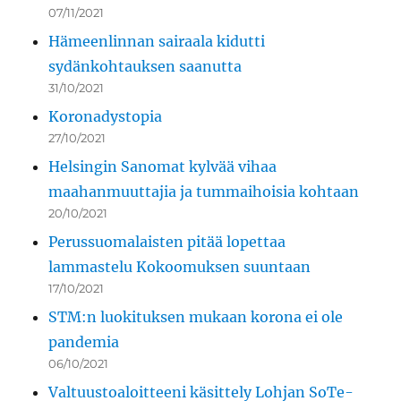
07/11/2021
Hämeenlinnan sairaala kidutti
sydänkohtauksen saanutta
31/10/2021
Koronadystopia
27/10/2021
Helsingin Sanomat kylvää vihaa
maahanmuuttajia ja tummaihoisia kohtaan
20/10/2021
Perussuomalaisten pitää lopettaa
lammastelu Kokoomuksen suuntaan
17/10/2021
STM:n luokituksen mukaan korona ei ole
pandemia
06/10/2021
Valtuustoaloitteeni käsittely Lohjan SoTe-