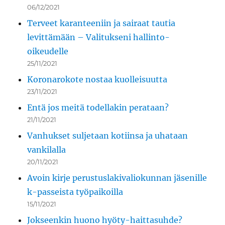
06/12/2021
Terveet karanteeniin ja sairaat tautia
levittämään – Valitukseni hallinto-
oikeudelle
25/11/2021
Koronarokote nostaa kuolleisuutta
23/11/2021
Entä jos meitä todellakin perataan?
21/11/2021
Vanhukset suljetaan kotiinsa ja uhataan
vankilalla
20/11/2021
Avoin kirje perustuslakivaliokunnan jäsenille
k-passeista työpaikoilla
15/11/2021
Jokseenkin huono hyöty-haittasuhde?