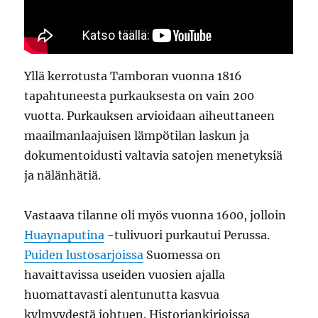
Yllä kerrotusta Tamboran vuonna 1816
tapahtuneesta purkauksesta on vain 200
vuotta. Purkauksen arvioidaan aiheuttaneen
maailmanlaajuisen lämpötilan laskun ja
dokumentoidusti valtavia satojen menetyksiä
ja nälänhätiä.
Vastaava tilanne oli myös vuonna 1600, jolloin
Huaynaputina
-tulivuori purkautui Perussa.
Puiden lustosarjoissa
Suomessa on
havaittavissa useiden vuosien ajalla
huomattavasti alentunutta kasvua
kylmyydestä johtuen. Historiankirjoissa