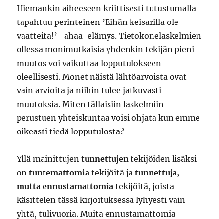
Hiemankin aiheeseen kriittisesti tutustumalla
tapahtuu perinteinen ’Eihän keisarilla ole
vaatteita!’ -ahaa-elämys. Tietokonelaskelmien
ollessa monimutkaisia yhdenkin tekijän pieni
muutos voi vaikuttaa lopputulokseen
oleellisesti. Monet näistä lähtöarvoista ovat
vain arvioita ja niihin tulee jatkuvasti
muutoksia. Miten tällaisiin laskelmiin
perustuen yhteiskuntaa voisi ohjata kun emme
oikeasti tiedä lopputulosta?
Yllä mainittujen
tunnettujen
tekijöiden lisäksi
on
tuntemattomia
tekijöitä ja
tunnettuja,
mutta ennustamattomia
tekijöitä, joista
käsittelen tässä kirjoituksessa lyhyesti vain
yhtä, tulivuoria. Muita ennustamattomia