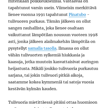
mitenkään poikkeuksellisia. Vastaavaa on
tapahtunut varsin usein. Viimeisin merkittävä
lienee vuonna 1991 tapahtunut
Pinatubo
-
tulivuoren purkaus. Tämän jälkeen on ollut
sangen rauhallista, joka lienee osaltaan
vaikuttanut lämpötilan nousuun vuoteen 1998
asti, jonka jälkeen alailmakehän lämpötila on
pysytellyt
samalla tasolla
. Ilmassa on ollut
vähän tulivuorten sylkemiä hiukkasia ja
kaasuja, jotka muutoin kasvattaisivat auringon
heijastusta. Mikäli joukko tulivuoria purkautuu
sarjana, tai jokin tulivuori pitkiä aikoja,
saatamme kokea kymmeniä tai satoja vuosia
kestävän kylmän kauden.
Tulivuoria mietittäessä pitäisi ottaa huomioon