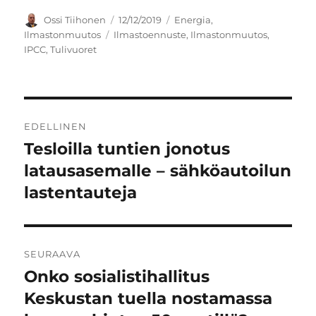
Kirjoittaja
Julkaistu
Kategoriat
Ossi Tiihonen
12/12/2019
Energia
,
Avainsanat
Ilmastonmuutos
Ilmastoennuste
,
Ilmastonmuutos
,
IPCC
,
Tulivuoret
Artikkelien
EDELLINEN
selaus
Tesloilla tuntien jonotus
Edellinen
artikkeli:
latausasemalle – sähköautoilun
lastentauteja
SEURAAVA
Onko sosialistihallitus
Seuraava
artikkeli:
Keskustan tuella nostamassa